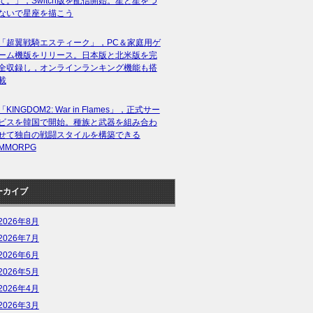
て。」，Switch版を配信開始。星と星をつ
ないで星座を描こう
「超翼戦騎エスティーク」，PC＆家庭用ゲ
ーム機版をリリース。日本版と北米版を完
全収録し，オンラインランキング機能も搭
載
「KINGDOM2: War in Flames」，正式サー
ビスを韓国で開始。種族と武器を組み合わ
せて独自の戦闘スタイルを構築できる
MMORPG
ーカイブ
2026年8月
2026年7月
2026年6月
2026年5月
2026年4月
2026年3月