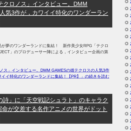
「テクロノス」インタビュー。DMM
の人気3作が，カワイイ特化のワンダーラン
品が夢のワンダーランドに集結！ 新作美少女RPG「テクロ
JECT」のプロデューサー陣による，インタビュー企画の第
ロノス」インタビュー。DMM GAMESの雄テクロスの人気3作
ワイイ特化のワンダーランドに集結！【PR】」の続きを読む
者の詩」に「天空戦記シュラト」のキャラク
宿命が交差する名作アニメの世界がドット