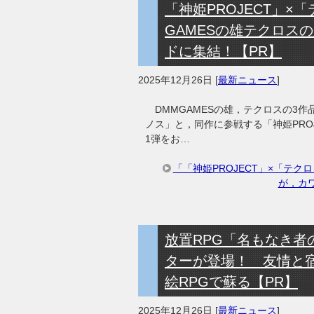
「神姫PROJECT」×
GAMESの雄テクロス
ドに集結！【PR】
2025年12月26日
[
最新ニュース
]
DMMGAMESの雄，テクロスの3作
ノス」と，同作に参戦する「神姫PRO
1弾をお…
「「神姫PROJECT」×「テク
が，カ
放置RPG「名もなき
ターが登場！ 友情と
絵RPGで蘇る【PR】
2025年12月26日
[
最新ニュース
]