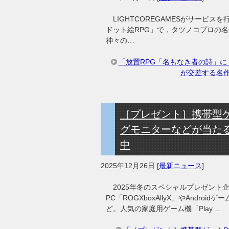
LIGHTCOREGAMESがサービ
ドット絵RPG」で，タツノコプロの
神々の…
「放置RPG「名もなき者の詩」
が交差する名作
［プレゼント］携帯型ゲームP
グモニターなどが当たる！「20
中
2025年12月26日
[
最新ニュース
]
2025年冬のスペシャルプレゼント
PC「ROGXboxAllyX」やAndroidゲ
ど。人気の家庭用ゲーム機「Play…