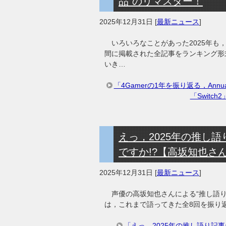
品”のリマスター！
2025年12月31日
[
最新ニュース
]
いろいろなことがあった2025年も，
間に掲載された全記事をランキング形式で
いき…
「4Gamerの1年を振り返る，Annu
「Swit
えっ，2025年の推し
ですか!?【高坂知也さ
2025年12月31日
[
最新ニュース
]
声優の高坂知也さんによる“推し語り”
は，これまで語ってきた全8回を振り
「えっ，2025年の推し語り記