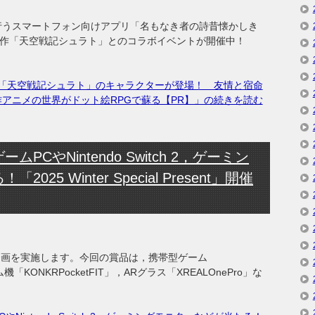
スを行うスマートフォン向けアプリ「名もなき者の詩昔懐かしき
名作「天空戦記シュラト」とのコラボイベントが開催中！
に「天空戦記シュラト」のキャラクターが登場！ 友情と宿命
アニメの世界がドット絵RPGで蘇る【PR】」の続きを読む
CやNintendo Switch 2，ゲーミン
25 Winter Special Present」開催
企画を実施します。今回の賞品は，携帯型ゲーム
ーム機「KONKRPocketFIT」，ARグラス「XREALOnePro」な