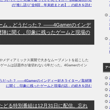
の“推し語り”全8回，年末総まとめ】」の続きを読む
ーム，どうだった？ ――4Gamerのインデ
材陣に聞く，印象に残ったゲームと現場の
やメディアミックス展開で大きなムーブメントを起こした
ゲームは話題作が途切れない1年だった。4Gamerのイン
ア
うだった？ ――4Gamerのインディー好きライター／取材陣
に聞く，印象に残ったゲームと現場の話」の続きを読む
をたどる特別番組は12月31日に配信。忘れ