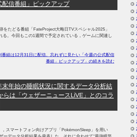
式配信番組」ピックアップ
軌跡をたどる番組「FateProject大晦日TVスペシャル2025」
配信される。今回もこの1週間で予定されている，ゲームに関連し
別番組は12月31日に配信。忘れずに見たい「今週の公式配信
番組」ピックアップ」の続きを読む
ep」，年末年始の睡眠状況に関するデータ分析結
からは「ウェザーニュースLiVE」とのコラ
，スマートフォン向けアプリ「PokémonSleep」を用い
ザーデータ分析結果を発表した。それに合わせて“最強眠気