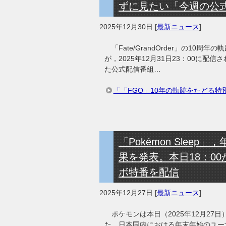
ずに見たい「今週の公
2025年12月30日
[
最新ニュース
]
「Fate/GrandOrder」の10周年の
が，2025年12月31日23：00に
た公式配信番組…
「「FGO」10年の軌跡をたどる特
「Pokémon Sle
果を発表。本日18：00
ボ特番を配信
2025年12月27日
[
最新ニュース
]
ポケモンは本日（2025年12月27日）
た，日本国内における年末年始のユー