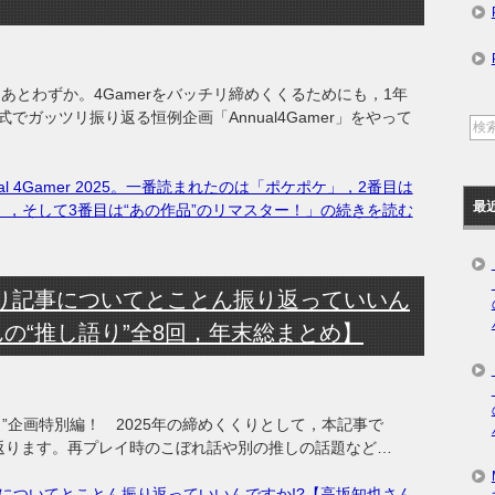
あとわずか。4Gamerをバッチリ締めくくるためにも，1年
ガッツリ振り返る恒例企画「Annual4Gamer」をやって
al 4Gamer 2025。一番読まれたのは「ポケポケ」，2番目は
最
ch2」，そして3番目は“あの作品”のリマスター！」の続きを読む
語り記事についてとことん振り返っていいん
んの“推し語り”全8回，年末総まとめ】
企画特別編！ 2025年の締めくくりとして，本記事で
返ります。再プレイ時のこぼれ話や別の推しの話題など…
事についてとことん振り返っていいんですか!?【高坂知也さん