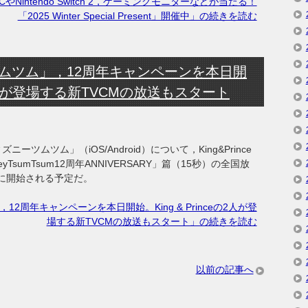
intendo Switch 2，ゲーミングモニターなどが当たる！
「2025 Winter Special Present」開催中」の続きを読む
 ツムツム」，12周年キャンペーンを本日開
eの2人が登場する新TVCMの放送もスタート
ーツムツム」（iOS/Android）について，King&Prince
eyTsumTsum12周年ANNIVERSARY」篇（15秒）の全国放
00に開始される予定だ。
12周年キャンペーンを本日開始。King & Princeの2人が登
場する新TVCMの放送もスタート」の続きを読む
以前の記事へ