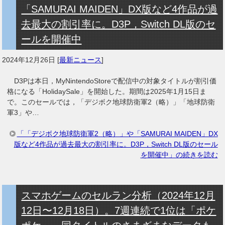
「SAMURAI MAIDEN」DX版など4作品が過
去最大の割引率に。D3P，Switch DL版のセ
ールを開催中
2024年12月26日
[
最新ニュース
]
D3Pは本日，MyNintendoStoreで配信中の対象タイトルが割引価
格になる「HolidaySale」を開始した。期間は2025年1月15日ま
で。このセールでは，「デジボク地球防衛軍2（略）」「地球防衛
軍3」や…
「「デジボク地球防衛軍2（略）」や「SAMURAI MAIDEN」DX
版など4作品が過去最大の割引率に。D3P，Switch DL版のセール
を開催中」の続きを読む
スマホゲームのセルラン分析（2024年12月
12日〜12月18日）。7週連続で1位は「ポケ