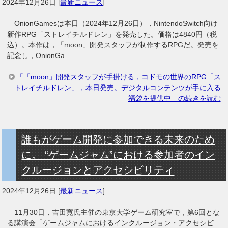
2024年12月26日
[
最新ニュース
]
OnionGamesは本日（2024年12月26日），NintendoSwitch向け
新作RPG「ストレイチルドレン」を発売した。価格は4840円（税
込）。本作は，「moon」開発スタッフが制作するRPGだ。発売を
記念し，OnionGa…
「「moon」開発スタッフが手掛ける，コドモの世界のRPG「ス
トレイチルドレン」，本日発売。デジタルコンテンツが手に入る
福袋を提供中」の続きを読む
誰もがゲーム開発に参加できる未来のため
に。 “ゲームジャム”における参加者のイン
クルージョンとアクセシビリティ
2024年12月26日
[
最新ニュース
]
11月30日，吉田寛氏主催の東京大学ゲーム研究室で，第6回とな
る講演会「ゲームジャムにおけるインクルージョン・アクセシビ