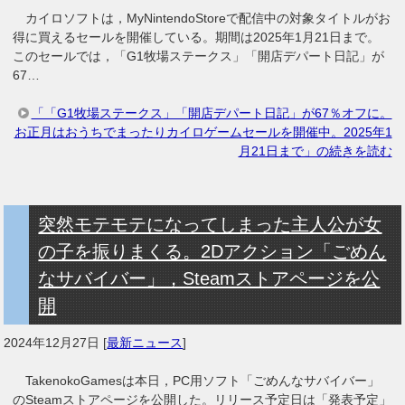
カイロソフトは，MyNintendoStoreで配信中の対象タイトルがお
得に買えるセールを開催している。期間は2025年1月21日まで。
このセールでは，「G1牧場ステークス」「開店デパート日記」が
67…
「「G1牧場ステークス」「開店デパート日記」が67％オフに。
お正月はおうちでまったりカイロゲームセールを開催中。2025年1
月21日まで」の続きを読む
突然モテモテになってしまった主人公が女
の子を振りまくる。2Dアクション「ごめん
なサバイバー」，Steamストアページを公
開
2024年12月27日
[
最新ニュース
]
TakenokoGamesは本日，PC用ソフト「ごめんなサバイバー」
のSteamストアページを公開した。リリース予定日は「発表予定」