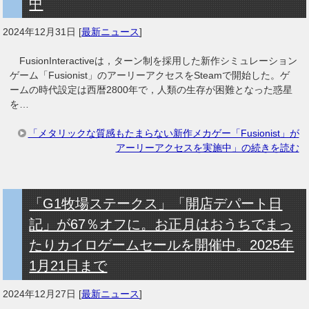
中
2024年12月31日
[
最新ニュース
]
FusionInteractiveは，ターン制を採用した新作シミュレーション
ゲーム「Fusionist」のアーリーアクセスをSteamで開始した。ゲ
ームの時代設定は西暦2800年で，人類の生存が困難となった惑星
を…
「メタリックな質感もたまらない新作メカゲー「Fusionist」が
アーリーアクセスを実施中」の続きを読む
「G1牧場ステークス」「開店デパート日
記」が67％オフに。お正月はおうちでまっ
たりカイロゲームセールを開催中。2025年
1月21日まで
2024年12月27日
[
最新ニュース
]