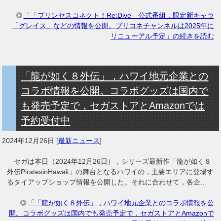
「「プリンセスコネクト！Re:Dive」公式番組，限定新キャラ
「グレイス」などの情報を公開。プリコネチャンネルは2025年に
リニューアル予定」の続きを読む
「龍が如く８外伝」，ハワイ地元企業との
コラボ情報を公開。コラボグッズは国内で
も発売予定で，セガストアとAmazonでは
予約受付中
2024年12月26日
[
最新ニュース
]
セガは本日（2024年12月26日），シリーズ最新作「龍が如く８
外伝PiratesinHawaii」の舞台となるハワイの，主要エリアに登場す
るタイアップショップ情報を公開した。それに合わせて，各企…
「「龍が如く８外伝」，ハワイ地元企業とのコラボ情報を公
開。コラボグッズは国内でも発売予定で，セガストアとAmazonで