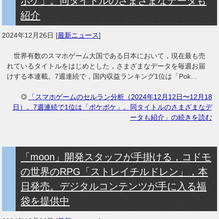
ポケ」。同タイトルのさまざまなデータも
紹介
2024年12月26日
[
最新ニュース
]
世界有数のスマホゲーム大国である日本において，現在最も売
れているタイトルをはじめとした，さまざまなデータを毎週お届
けする本連載。7週連続で，国内収益ランキング1位は「Pok…
「スマホゲームのセルラン分析（2024年12月12日〜12月18
日）。7週連続で1位は「ポケポケ」。同タイトルのさまざまなデ
ータも紹介」の続きを読む
「moon」開発スタッフが手掛ける，コドモ
の世界のRPG「ストレイチルドレン」，本
日発売。デジタルコンテンツが手に入る福
袋を提供中