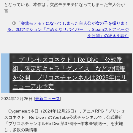
となっている。本作は，突然モテモテになってしまった主人公が
言…
「突然モテモテになってしまった主人公が女の子を振りまく
る。2Dアクション「ごめんなサバイバー」，Steamストアページ
を公開」の続きを読む
「プリンセスコネクト！Re:Dive」公式番
組，限定新キャラ「グレイス」などの情報
を公開。プリコネチャンネルは2025年にリ
ニューアル予定
2024年12月26日
[
最新ニュース
]
Cygamesは本日（2024年12月26日），アニメRPG「プリンセ
スコネクト！Re:Dive」のYouTube公式チャンネルで，公式番組
「プリコネチャンネルRe:Dive第376回〜年末SP放送〜」を実施
し，多数の新情報…