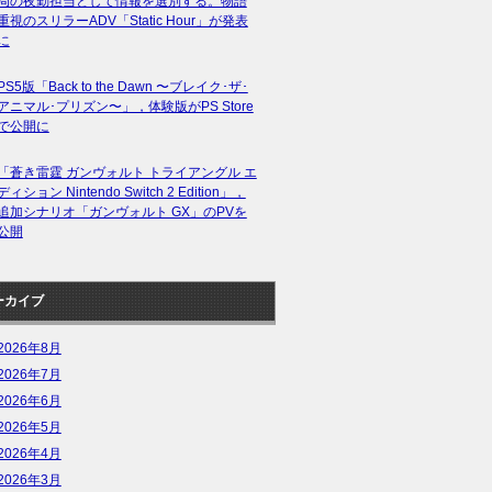
局の夜勤担当として情報を選別する。物語
重視のスリラーADV「Static Hour」が発表
に
PS5版「Back to the Dawn 〜ブレイク･ザ･
アニマル･プリズン〜」，体験版がPS Store
で公開に
「蒼き雷霆 ガンヴォルト トライアングル エ
ディション Nintendo Switch 2 Edition」，
追加シナリオ「ガンヴォルト GX」のPVを
公開
ーカイブ
2026年8月
2026年7月
2026年6月
2026年5月
2026年4月
2026年3月