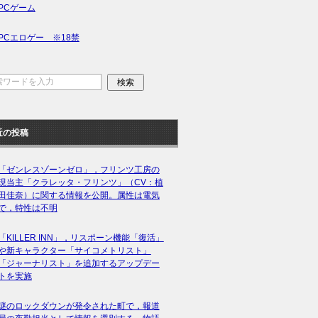
PCゲーム
PCエロゲー ※18禁
近の投稿
「ゼンレスゾーンゼロ」，フリンツ工房の
現当主「クラレッタ・フリンツ」（CV：植
田佳奈）に関する情報を公開。属性は電気
で，特性は不明
「KILLER INN」，リスポーン機能「復活」
や新キャラクター「サイコメトリスト」
「ジャーナリスト」を追加するアップデー
トを実施
謎のロックダウンが発令された町で，報道