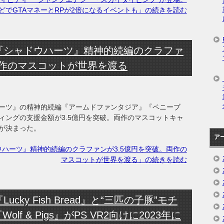
どでGTAマネーとRPが2倍になるイベントも」の続きを読む
『シャドウハーツ』精神的続編のクラファ
両作のマスコットが世界を渡る
ーツ』の精神的続編『アームドファンタジア』『ペニーブ
ィングの支援金額が3.5億円を突破。両作のマスコットキャ
が決まった。
ア
ハーツ』精神的続編のクラファンが3.5億円を突破。両作の
マスコットが世界を渡る」の続きを読む
ky Fish Bread』と“三匹の子豚”モチ
lf & Pigs』がPS VR2向けに2023年に