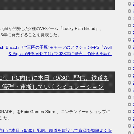
ghtが開発した2種のVRゲーム『Lucky Fish Bread』、
けに2023年に発売することを発表した。
sh Bread』と“三匹の子豚”モチーフのアクションFPS『Wolf
& Pigs』がPS VR2向けに2023年に発売」の続きを読む
itch、PC向けに本日（9/30）配信。鉄道を
く管理・運搬していくシミュレーション
RADE』をEpic Games Store 、ニンテンドーe ショップに
信した。
h、PC向けに本日（9/30）配信。鉄道を建設して資源を効率よく管