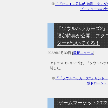
「『ヒロイン忍法帖 姫影・壱』がS
プロデュースの少
『ソウルハッカーズ2
限定特典が公開。フク
ダーがついてくる！
2022年9月30日
[
最新ニュース
]
アトラスDショップは、『ソウルハッ
開した。
「『ソウルハッカーズ2』サント
型ドローン・
“ゲームマーケット202