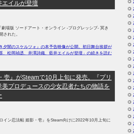
井エイルが登壇
の『劇場版 ソードアート・オンライン -プログレッシブ- 冥き
開された。
 冥き夕闇のスケルツォ』の本予告映像が公開。初日舞台挨拶が
遥、松岡禎丞、井澤詩織、藍井エイルが登壇」の続きを読む
・壱』がSteamで10月上旬に発売。『プリ
孝美プロデュースの少女忍者たちの物語を
ー
ン忍法帖 姫影・壱』をSteam向けに2022年10月上旬に