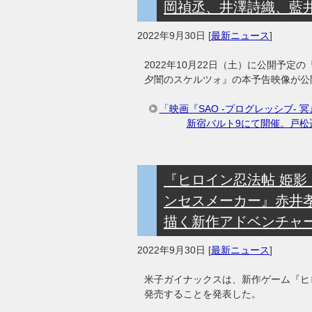
岡禎丞、井澤詩織、藍
2022年9月30日
[
最新ニュース
]
2022年10月22日（土）に公開予定
夕闇のスケルツォ』の本予告映像が公
「映画『SAO -プログレッシブ-
新宿バルト9にて開催。戸松
『ヒロイン忍法帖 姫影
ンセスメーカー』赤井
描く新作アドベンチャ
2022年9月30日
[
最新ニュース
]
米子ガイナックスは、新作ゲーム『ヒロイ
発売することを発表した。