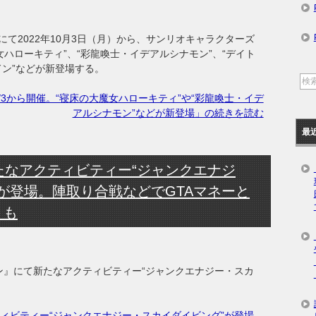
て2022年10月3日（月）から、サンリオキャラクターズ
女ハローキティ”、“彩龍喚士・イデアルシナモン”、“デイト
ドン”などが新登場する。
/3から開催。“寝床の大魔女ハローキティ”や“彩龍喚士・イデ
アルシナモン”などが新登場」の続きを読む
最
たなアクティビティー“ジャンクエナジ
が登場。陣取り合戦などでGTAマネーと
トも
オンライン』にて新たなアクティビティー“ジャンクエナジー・スカ
ティビティー“ジャンクエナジー・スカイダイビング”が登場。