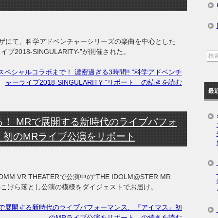
プラザにて、科学アドベンチャーシリーズの楽曲を中心とした
018-SINGULARITY-”が開催された。
ペシャルコラボまで！ 濃密過ぎる3時間!! “科学アドベンチ
ャーライブ2018-SINGULARITY-”リポート」の続きを読む
最
！ MRで展開する新時代のライブパフォ
』初のMRライブ公演をリポート
 VR THEATERで公演中の“THE IDOLM@STER MR
E☆”。そのこけら落とし公演の模様をダイジェストでお届け。
Rで展開する新時代のライブパフォーマンス、『アイマス』初
のMRライブ公演をリポート」の続きを読む