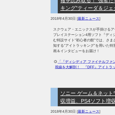
報を読み取る！“強者た
キング”ティーダ＆ジェ
2018年4月30日
[
最新ニュース
]
スクウェア・エニックスが手掛けるア
プレイステーション4用ソフト『ディシ
む特設サイト“初心者の館”では、さ
知する“アイトラッキング”を用いた特
画＆インタビューをお届け！
「『ディシディア ファイナルファ
視線を大解剖！ 『DFF』アイトラ
ソニー ゲーム＆ネット
収増益、PS4ソフト増収
2018年4月30日
[
最新ニュース
]