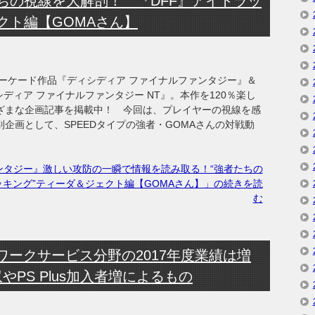
ちの視線を大解剖！ 『DFF』アイトラッ
クト編【GOMAさん】
ーケード作品『ディシディア ファイナルファンタジー』＆
ディア ファイナルファンタジー NT』。本作を120％楽し
まざまな企画記事を掲載中！ 今回は、プレイヤーの視線を感
別企画として、SPEEDタイプの強者・GOMAさんの対戦動
ンタジー』激しい攻防の一瞬で情報を読み取る！“強者たちの
ッキング”ティーダ＆ジェクト編【GOMAさん】」の続きを読
む
ワークサービス分野の2017年度業績は増
やPS Plus加入者増によるもの