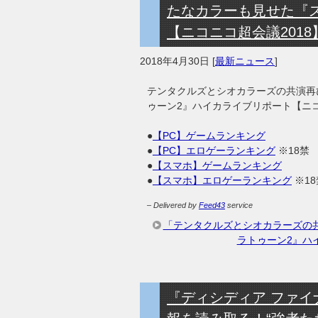
たなカラーも見せた『
【ニコニコ超会議2018
2018年4月30日
[
最新ニュース
]
テンタクルズとシオカラーズの共演再
ゥーン2』ハイカライブリポート【ニコ
●
【PC】ゲームランキング
●
【PC】エロゲーランキング
※18禁
●
【スマホ】ゲームランキング
●
【スマホ】エロゲーランキング
※18
– Delivered by
Feed43
service
「テンタクルズとシオカラーズの
ラトゥーン2』ハ
『ディシディア ファ