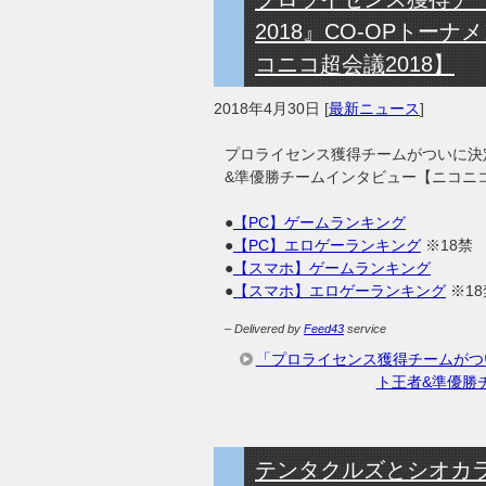
2018』CO-OPトー
コニコ超会議2018】
2018年4月30日
[
最新ニュース
]
プロライセンス獲得チームがついに決定
&準優勝チームインタビュー【ニコニコ
●
【PC】ゲームランキング
●
【PC】エロゲーランキング
※18禁
●
【スマホ】ゲームランキング
●
【スマホ】エロゲーランキング
※18
– Delivered by
Feed43
service
「プロライセンス獲得チームがつい
ト王者&準優勝
テンタクルズとシオカ