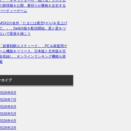
く」，キャラクターや「投げる」システム
の新情報を公開。裏切りが勝敗を左右する
パーティーゲーム
MSX2の名作「たまには夜空(そら)を見上げ
て。」，Switch版を配信開始。星と星をつ
ないで星座を描こう
「超翼戦騎エスティーク」，PC＆家庭用ゲ
ーム機版をリリース。日本版と北米版を完
全収録し，オンラインランキング機能も搭
載
ーカイブ
2026年8月
2026年7月
2026年6月
2026年5月
2026年4月
2026年3月