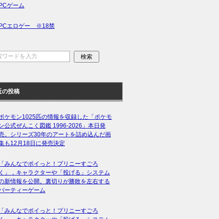
PCゲーム
PCエロゲー ※18禁
近の投稿
ポケモン1025匹の情報を収録した「ポケモ
ン公式ぜんこく図鑑 1996-2026」本日発
売。シリーズ30年のアートを詰め込んだ画
集も12月18日に発売決定
「みんなでポイっと！プリニーすごろ
く」，キャラクターや「投げる」システム
の新情報を公開。裏切りが勝敗を左右する
パーティーゲーム
「みんなでポイっと！プリニーすごろ