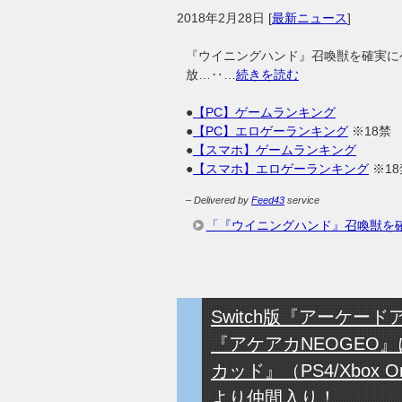
2018年2月28日
[
最新ニュース
]
『ウイニングハンド』召喚獣を確実にゲ
放…‥…
続きを読む
●
【PC】ゲームランキング
●
【PC】エロゲーランキング
※18禁
●
【スマホ】ゲームランキング
●
【スマホ】エロゲーランキング
※18
– Delivered by
Feed43
service
「『ウイニングハンド』召喚獣を確
Switch版『アーケ
『アケアカNEOGEO
カッド』（PS4/Xbox 
より仲間入り！