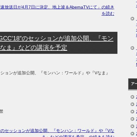
tion』最速放送日が4月7日に決定、地上波＆AbemaTVにて」の続き
を読む
CC’18”のセッションが追加公開、『モン
Vなま』などの講演を予定
のセッションが追加公開、『モンハン：ワールド』や『Vなま』
ア
禁
18”のセッションが追加公開、『モンハン：ワールド』や『Vな