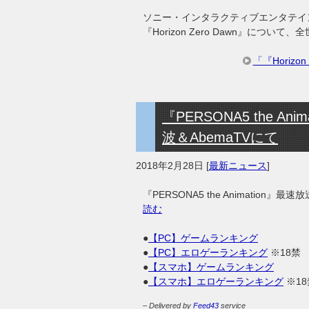
ソニー・インタラクティブエンタテイ
『Horizon Zero Dawn』につ
「『Horiz
『PERSONA5 the 
波＆AbemaTVにて
2018年2月28日
[
最新ニュース
]
『PERSONA5 the Animatio
読む
●
【PC】ゲームランキング
●
【PC】エロゲーランキング
※18禁
●
【スマホ】ゲームランキング
●
【スマホ】エロゲーランキング
※18
– Delivered by
Feed43
service