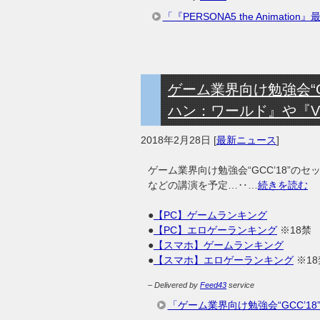
「『PERSONA5 the Anima
ゲーム業界向け勉強会“G
ハン：ワールド』や『
2018年2月28日
[
最新ニュース
]
ゲーム業界向け勉強会“GCC’18”
などの講演を予定…‥…
続きを読む
●
【PC】ゲームランキング
●
【PC】エロゲーランキング
※18禁
●
【スマホ】ゲームランキング
●
【スマホ】エロゲーランキング
※18
– Delivered by
Feed43
service
「ゲーム業界向け勉強会“GCC’