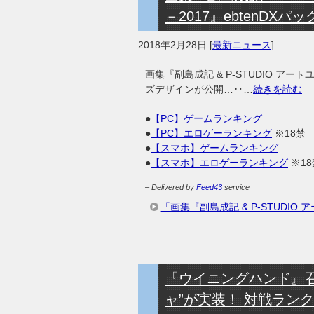
－2017』ebtenDX
2018年2月28日
[
最新ニュース
]
画集『副島成記 & P-STUDIO アートユ
ズデザインが公開…‥…
続きを読む
●
【PC】ゲームランキング
●
【PC】エロゲーランキング
※18禁
●
【スマホ】ゲームランキング
●
【スマホ】エロゲーランキング
※18
– Delivered by
Feed43
service
「画集『副島成記 & P-STUDIO ア
『ウイニングハンド』
ャ”が実装！ 対戦ランク