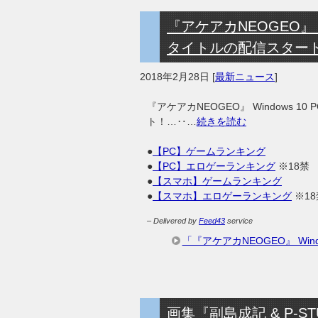
『アケアカNEOGEO』 W
タイトルの配信スター
2018年2月28日
[
最新ニュース
]
『アケアカNEOGEO』 Windows 1
ト！…‥…
続きを読む
●
【PC】ゲームランキング
●
【PC】エロゲーランキング
※18禁
●
【スマホ】ゲームランキング
●
【スマホ】エロゲーランキング
※18
– Delivered by
Feed43
service
「『アケアカNEOGEO』 Win
画集『副島成記 & P-STU