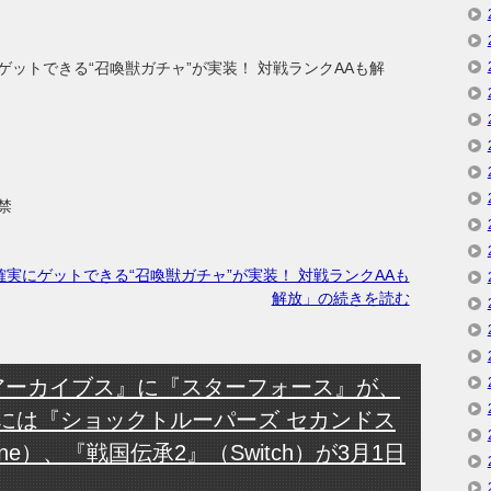
ットできる“召喚獣ガチャ”が実装！ 対戦ランクAAも解
禁
実にゲットできる“召喚獣ガチャ”が実装！ 対戦ランクAAも
解放」の続きを読む
ードアーカイブス』に『スターフォース』が、
』には『ショックトルーパーズ セカンドス
One）、『戦国伝承2』（Switch）が3月1日