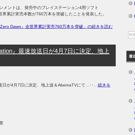
ンメントは、発売中のプレイステーション4用ソフト
いて、全世界累計実売本数が760万本を突破したことを発表した。
on Zero Dawn』全世界累計実売760万本を突破」の続きを読む
Animation』最速放送日が4月7日に決定、地上
最
n』最速放送日が4月7日に決定、地上波＆AbemaTVにて…‥…
続きを
禁