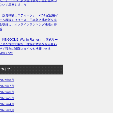
て。」，Switch版を配信開始。星と星をつ
ないで星座を描こう
「超翼戦騎エスティーク」，PC＆家庭用ゲ
ーム機版をリリース。日本版と北米版を完
全収録し，オンラインランキング機能も搭
載
「KINGDOM2: War in Flames」，正式サー
ビスを韓国で開始。種族と武器を組み合わ
せて独自の戦闘スタイルを構築できる
MMORPG
ーカイブ
2026年8月
2026年7月
2026年6月
2026年5月
2026年4月
2026年3月