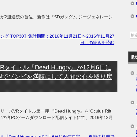
が2週連続の首位。新作は『SDガンダム ジージェネレーシ
TOP30】集計期間：2016年11月21日〜2016年11月27
日」の続きを読む
最
イトル『Dead Hungry』が12月6日に
理でゾンビを満腹にして人間の心を取り戻
ズVRタイトル第一弾 『Dead Hungry』を“Oculus Rift
IVEPORT”の各PCゲームダウンロード配信サイトにて、2016年12月
。
『Dead Hungry』が12月6日に配信決定――自慢の料理で