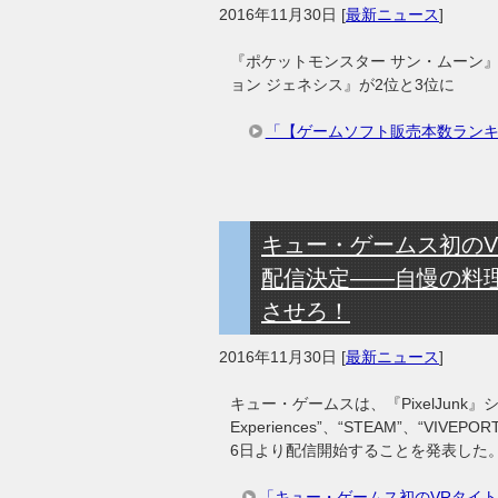
2016年11月30日
[
最新ニュース
]
『ポケットモンスター サン・ムーン』
ョン ジェネシス』が2位と3位に
「【ゲームソフト販売本数ランキング 
キュー・ゲームス初のVRタ
配信決定――自慢の料
させろ！
2016年11月30日
[
最新ニュース
]
キュー・ゲームスは、『PixelJunk』シリー
Experiences”、“STEAM”、“V
6日より配信開始することを発表した
「キュー・ゲームス初のVRタイトル