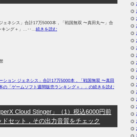
ジェネシス」合計17万5000本，「戦国無双 〜真田丸〜」合
ンキング＋」…‥…
続きを読む
禁
ーション ジェネシス」合計17万5000本，「戦国無双 〜真田
万本の「ゲームソフト週間販売ランキング＋」」の続きを読む
perX Cloud Stinger」（1）税込6000円前
ッドセット，その出力音質をチェック