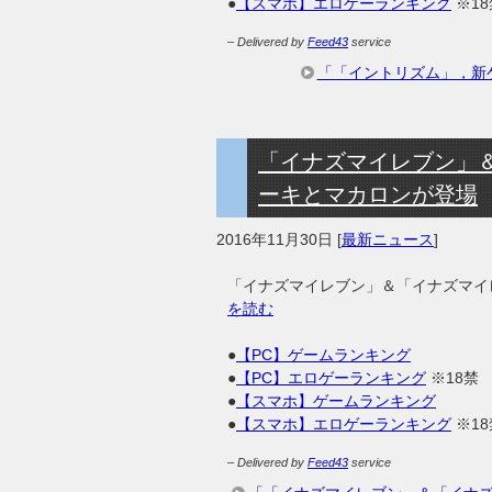
●
【スマホ】エロゲーランキング
※18
– Delivered by
Feed43
service
「「イントリズム」，新ゲ
「イナズマイレブン」
ーキとマカロンが登場
2016年11月30日
[
最新ニュース
]
「イナズマイレブン」＆「イナズマイ
を読む
●
【PC】ゲームランキング
●
【PC】エロゲーランキング
※18禁
●
【スマホ】ゲームランキング
●
【スマホ】エロゲーランキング
※18
– Delivered by
Feed43
service