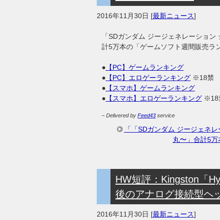
2016年11月30日
[
最新ニュース
]
「SDガンダム ジージェネレーション 
計5万本の「ゲームソフト週間販売ラ
●
【PC】ゲームランキング
●
【PC】エロゲーランキング
※18禁
●
【スマホ】ゲームランキング
●
【スマホ】エロゲーランキング
※18
– Delivered by
Feed43
service
「「SDガンダム ジージェネレ
丸〜」合計5
HW短評：Kingston「Hy
後のアナログ接続型ヘ
2016年11月30日
[
最新ニュース
]