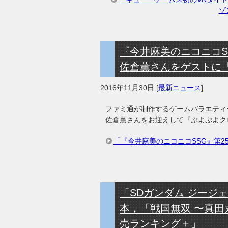
ゾ
『今井麻美のニコニコSS
佐倉薫さんをゲストに
2016年11月30日
[
最新ニュース
]
ファミ通が制作するゲームバラエティ
佐倉薫さんをお迎えして『ぷよぷよク
「『今井麻美のニコニコSSG』第25
「SDガンダム ジージェ
本，「戦国無双 〜真田
売ランキング＋」