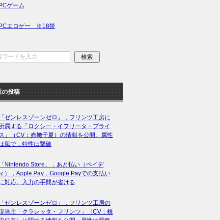
PCゲーム
PCエロゲー ※18禁
近の投稿
「ゼンレスゾーンゼロ」，フリンツ工房に
所属する「ロクシー・イフリータ・プライ
ス」（CV：赤﨑千夏）の情報を公開。属性
は風で，特性は撃破
「Nintendo Store」，あと払い（ペイデ
ィ），Apple Pay，Google Payでの支払い
に対応。入力の手間が省ける
「ゼンレスゾーンゼロ」，フリンツ工房の
現当主「クラレッタ・フリンツ」（CV：植