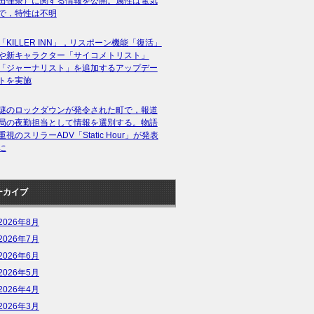
田佳奈）に関する情報を公開。属性は電気
で，特性は不明
「KILLER INN」，リスポーン機能「復活」
や新キャラクター「サイコメトリスト」
「ジャーナリスト」を追加するアップデー
トを実施
謎のロックダウンが発令された町で，報道
局の夜勤担当として情報を選別する。物語
重視のスリラーADV「Static Hour」が発表
に
ーカイブ
2026年8月
2026年7月
2026年6月
2026年5月
2026年4月
2026年3月