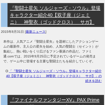
『聖闘士星矢 ソルジャーズ・ソウル』登場
キャラクター紹介40【双子座（ジェミ
ニ） 神聖衣（ゴッドクロス） サガ】
2015年8月31日
[
最新ニュース
]
本作は、人気アニメ『聖闘士星矢』を題材にしたアクションゲー
ムの最新作。主人公の星矢を始め、人気の聖闘士（セイント）が
集結し、熱い戦いをくり広げるファン垂涎の作品だ。ファミ
通.comでは、2015年9月25日に予定されているゲームの発売ま
で、ゲーム中に登場する主要な聖闘士たちを紹介していくぞ。
「『聖闘士星矢 ソルジャーズ・ソウル』登場キャラクター紹介
40【双子座（ジェミニ） 神聖衣（ゴッドクロス） サガ】」の
続きを読む
『ファイナルファンタジーXV』PAX Prime