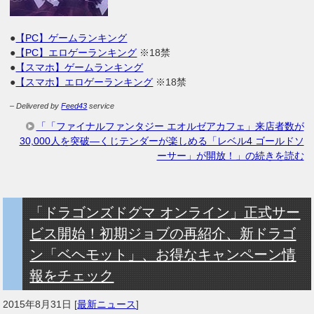
●
【PC】ゲームランキング
●
【PC】エロゲーランキング
※18禁
●
【スマホ】ゲームランキング
●
【スマホ】エロゲーランキング
※18禁
– Delivered by
Feed43
service
「「ファイナルファンタジー エオルゼアカフェ」来店者数が
30,000人を突破―くじテンダーが楽しめる「レベル4 ゴールドソ
ーサー」が開放！」の続きを読む
「ドラゴンズドグマ オンライン」正式サー
ビス開始！初期ジョブの再紹介、新ドラゴ
ン「ベヘモット」、お得なキャンペーン情
報をチェック
2015年8月31日
[
最新ニュース
]