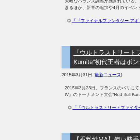
大幅なバランス調整が施されている。
きるほか、新章の追加や4月のイベン
「『ファイナルファンタジー アギト
『ウルトラストリートファイ
Kumite”初代王者はボ
2015年3月31日
[
最新ニュース
]
2015年3月28日、フランスのパリ
IV』のトーナメント大会“Red Bull K
「『ウルトラストリートファイターIV』
【乖離性MA】使い勝手