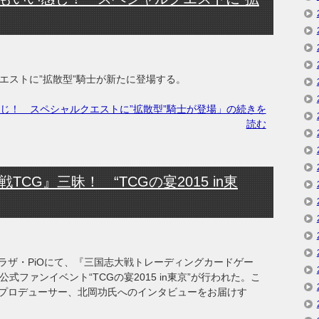
ルクエストに”拡散型”騎士が新たに登場する。
じ！ スペシャルクエストに”拡散型”騎士が登場」の続きを
読む
CG』三昧！ “TCGの宴2015 in東
業プラザ・PiOにて、『三国志大戦トレーディングカードゲー
式ファンイベント“TCGの宴2015 in東京”が行われた。こ
プロデューサー、北岡功氏へのインタビューをお届けす