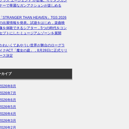
クラス“エージェント”が登場。イケメンガン
ナーで華麗なガンアクションが楽しめる
「STRANGER THAN HEAVEN」TGS 2026
の出展情報を発表。試遊をはじめ，楽曲映
像を体験できるシアター，5つの時代をコン
セプトにしたミュージアムゾーンを展開
かわいくてあやうい世界が舞台のローグラ
イクACT「魔女の庭」，8月28日に正式リリ
ース決定
ーカイブ
2026年8月
2026年7月
2026年6月
2026年5月
2026年4月
2026年3月
2026年2月