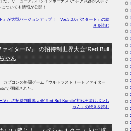
また、リニューアルログインボーナスでSレア武器が入手で
トについても情報が公開！
』が大型バージョンアップ！ Ver.3.0.0がスタート」の続
きを読む
ターIV』 の招待制世界大会“Red Bull
ンちゃん
にて、カプコンの格闘ゲーム『ウルトラストリートファイター
umite”が開催された。
 の招待制世界大会“Red Bull Kumite”初代王者はボンち
ゃん」の続きを読む
もいい感じ！ スペシャルクエストに”拡