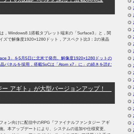
tは，Windows8.1搭載タブレット端末の「Surface3」と，関
イズで解像度1920×1280ドット，アスペクト比3：2の液晶
rface 3」を5月5日に北米で発売。解像度1920×1280ドットの
晶パネルを採用，搭載SoCは「Atom x7」に」の続きを読む
ジー アギト』が大型バージョンアップ！
フォン向けに配信中のRPG『ファイナルファンタジー アギ
0を実施。本アップデートにより、システムの追加や仕様変更、