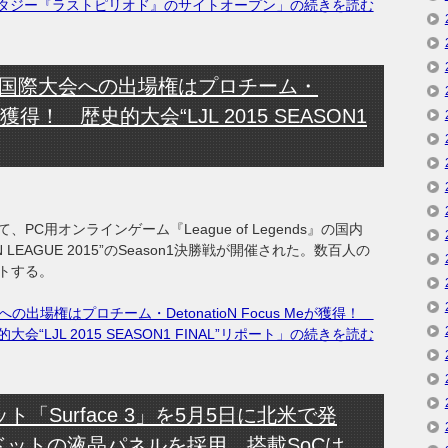
タジー『ラストピリオド』のサイトオープン」の続きを読む
ends』国際大会への出場権はプロチーム・
 Meが獲得！ 歴史的大会“LJL 2015 SEASON1
、PC用オンラインゲーム『League of Legends』の国内
PAN LEAGUE 2015”のSeason1決勝戦が開催された。数百人の
トする。
大会への出場権はプロチーム・DetonatioN Focus Meが獲得！
大会“LJL 2015 SEASON1 FINAL”リポート」の続きを読む
レット「Surface 3」を5月5日に北米で発
80ドットの液晶パネルを採用，搭載SoCは