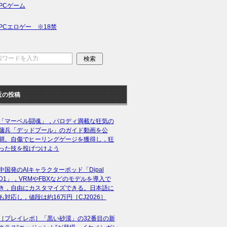
PCゲーム
PCエロゲー ※18禁
近の投稿
「マーベル闘魂」，パロディ満載な狂気の
傭兵「デッドプール」のガイド動画を公
開。自傷でヒーリングゲージを獲得し，狂
った技を投げつけよう
中国発のAIキャラクターポッド「Dipal
D1」，VRMやFBXなどのモデルを導入で
き，自由にカスタマイズできる。日本語に
も対応し，値段は約16万円［CJ2026］
［プレイレポ］「黒い砂漠」の32番目の新