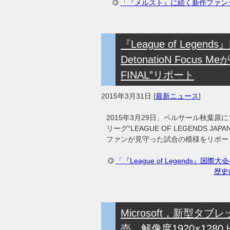
「『メルスト』に続く新作ファン
『League of Leg
DetonatioN Focus
FINAL”リポート
2015年3月31日
[
最新ニュース
]
2015年3月29日、ベルサール秋葉原にて
リーグ“LEAGUE OF LEGENDS JA
ファンが見守った試合の模様をリポー
「『League of Legends』国際
歴史的
Microsoft，新型タブ
売。解像度1920×12