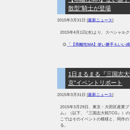
散型”騎士が登場
2015年3月31日
[
最新ニュース
]
2015年4月1日(水)より、スペシャ
「【乖離性MA】使い勝手もいい感
1日まるまる『三国志大戦T
京”イベントリポート
2015年3月31日
[
最新ニュース
]
2015年3月29日、東京・大田区産
ム』（以下、『三国志大戦TCG』）の公
こではそのイベントの模様と、同作の
る。