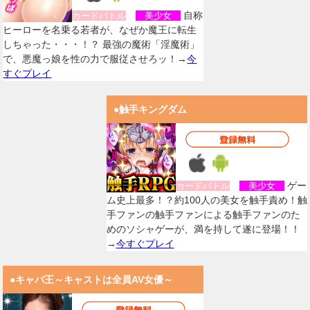
自称
カードバトル
美少女
ヒーローを名乗る若者が、なぜか魔王に転生
しちゃった・・・！？ 最強の魔術「淫魔術」
で、悪魔っ娘を性の力で服従させろッ！→
今
すぐプレイ
●触手キングダム
ゲー
カードバトル
美少女
ム史上最多！？約100人の美女を触手責め！触
手ファンの触手ファンによる触手ファンのた
めのソシャゲーが、満を持して遂に登場！！
→
今すぐプレイ
●キャバ王～キャストは全員AV女優～