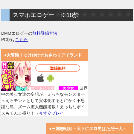
スマホエロゲー ※18禁
DMMエロゲーの
無料登録方法
PC版は
こちら
●大冒険！ゆけゆけ☆おさわりアイランド
世界
カードバトル
美少女
中の美少女達の妄想が、えっちなモンスター
＜えろモン＞として実体化するとにかく不思
議な島。ズーム拡大機能搭載！えっちなボイ
スもてんこ盛り！→
今すぐプレイ
●三国志戦姫～天下にエロ男はただ一人～