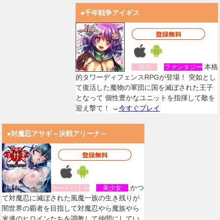
●千年戦争アイギス
本格
SLG
ファンタジー
的タワーディフェンスRPGが登場！ 突如とし
て復活した魔物の軍団に国を滅ぼされた王子
となって 個性豊かなユニットを指揮して敵を
迎え撃て！ →
今すぐプレイ
●対魔忍アサギ～決戦アリーナ～
かつ
カードバトル
美少女
て対魔忍に滅ぼされた風魔一族の生き残りが
闇世界の覇者を目指して対魔忍やら魔族やら
米連のヒロインたちを調教して仲間にしてい