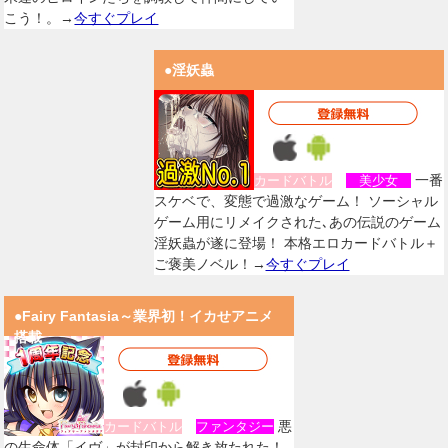
こう！。→
今すぐプレイ
●淫妖蟲
一番
カードバトル
美少女
スケベで、変態で過激なゲーム！ ソーシャル
ゲーム用にリメイクされた､あの伝説のゲーム
淫妖蟲が遂に登場！ 本格エロカードバトル＋
ご褒美ノベル！→
今すぐプレイ
●Fairy Fantasia～業界初！イカせアニメ
搭載
悪
カードバトル
ファンタジー
の生命体「イヴ」が封印から解き放たれた！