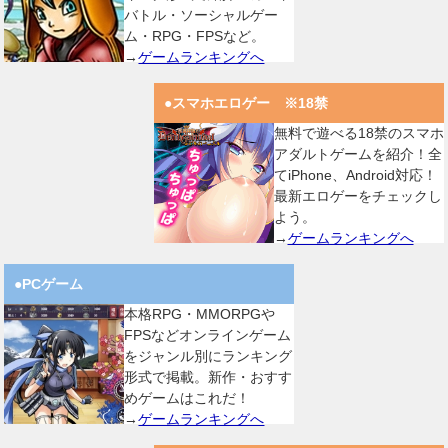
バトル・ソーシャルゲー
ム・RPG・FPSなど。
→
ゲームランキングへ
●スマホエロゲー ※18禁
無料で遊べる18禁のスマホ
アダルトゲームを紹介！全
てiPhone、Android対応！
最新エロゲーをチェックし
よう。
→
ゲームランキングへ
●PCゲーム
本格RPG・MMORPGや
FPSなどオンラインゲーム
をジャンル別にランキング
形式で掲載。新作・おすす
めゲームはこれだ！
→
ゲームランキングへ