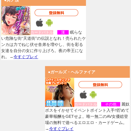
●男ノ頂
眠らな
カードバトル
漢
い危険な街“天道街”の伝説となれ！売られたケ
ンカは力でねじ伏せ舎弟を増やし、街を彩る
女達を自分の女に作り上げろ。夜の帝王にな
れ。→
今すぐプレイ
●ガールズ・ヘルファイア
麗奴
カードバトル
その他
ボスをイかせてイベントポイント入手!!貯めて
豪華報酬をGETせよ。唯一無二のAV女優総登
場の無料で遊べるエロエロ・カードゲーム。
→
今すぐプレイ