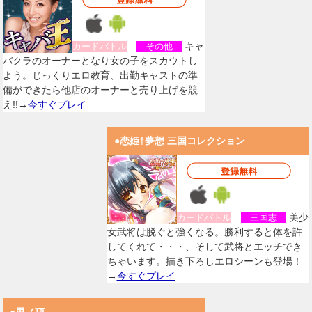
キャ
カードバトル
その他
バクラのオーナーとなり女の子をスカウトし
よう。じっくりエロ教育、出勤キャストの準
備ができたら他店のオーナーと売り上げを競
え!!→
今すぐプレイ
●恋姫†夢想 三国コレクション
美少
カードバトル
三国志
女武将は脱ぐと強くなる。勝利すると体を許
してくれて・・・、そして武将とエッチでき
ちゃいます。描き下ろしエロシーンも登場！
→
今すぐプレイ