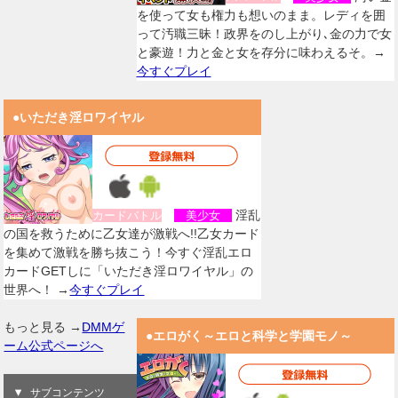
を使って女も権力も想いのまま。レディを囲
って汚職三昧！政界をのし上がり､金の力で女
と豪遊！力と金と女を存分に味わえるそ。→
今すぐプレイ
●いただき淫ロワイヤル
淫乱
カードバトル
美少女
の国を救うために乙女達が激戦へ!!乙女カード
を集めて激戦を勝ち抜こう！今すぐ淫乱エロ
カードGETしに「いただき淫ロワイヤル」の
世界へ！ →
今すぐプレイ
もっと見る →
DMMゲ
●エロがく～エロと科学と学園モノ～
ーム公式ページへ
サブコンテンツ