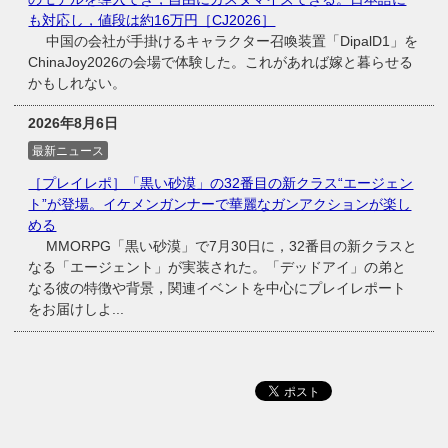
も対応し，値段は約16万円［CJ2026］
中国の会社が手掛けるキャラクター召喚装置「DipalD1」を
ChinaJoy2026の会場で体験した。これがあれば嫁と暮らせる
かもしれない。
2026年8月6日
最新ニュース
［プレイレポ］「黒い砂漠」の32番目の新クラス“エージェン
ト”が登場。イケメンガンナーで華麗なガンアクションが楽し
める
MMORPG「黒い砂漠」で7月30日に，32番目の新クラスと
なる「エージェント」が実装された。「デッドアイ」の弟と
なる彼の特徴や背景，関連イベントを中心にプレイレポート
をお届けしよ...