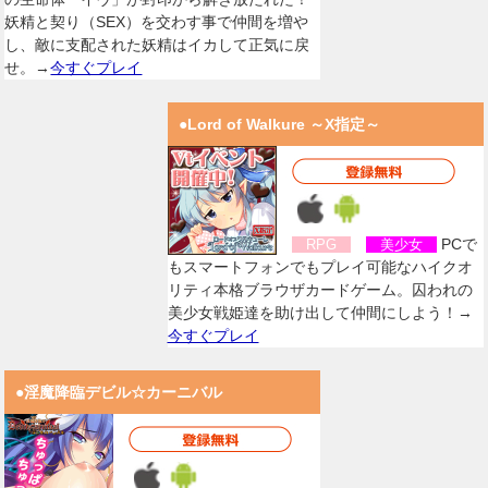
妖精と契り（SEX）を交わす事で仲間を増や
し、敵に支配された妖精はイカして正気に戻
せ。→
今すぐプレイ
●Lord of Walkure ～X指定～
PCで
RPG
美少女
もスマートフォンでもプレイ可能なハイクオ
リティ本格ブラウザカードゲーム。囚われの
美少女戦姫達を助け出して仲間にしよう！→
今すぐプレイ
●淫魔降臨デビル☆カーニバル