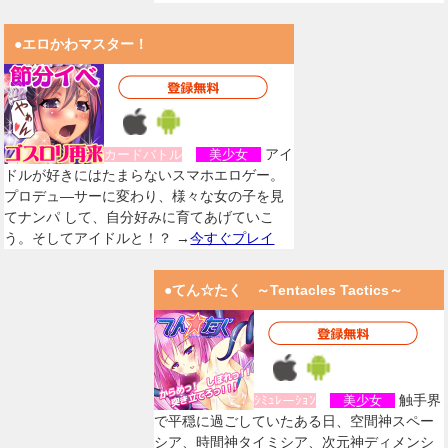
●エロかわマスター！
アイ
カードバトル
美少女
ドルが好きにはたまらないスマホエロゲー。
プロデュ―サーに変わり、様々な女の子を見
てナンパ して、自分好みに育てあげていこ
う。そしてアイドルと！？ →
今すぐプレイ
●てん☆たく ～Tentacles Tactics～
触手界
ｼﾐｭﾚーｼｮﾝ
美少女
で平穏に過ごしていたある日、空間神スペー
シア、時間神タイミシア、次元神ディメンシ