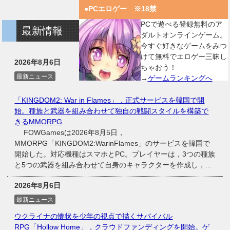
●PCエロゲー ※18禁
PCで遊べる登録無料のア
最新情報
ダルトオンラインゲーム。
今すぐ好きなゲームをみつ
けて無料でエロゲー三昧し
2026年8月6日
ちゃおう！
最新ニュース
→
ゲームランキングへ
「KINGDOM2: War in Flames」，正式サービスを韓国で開
始。種族と武器を組み合わせて独自の戦闘スタイルを構築で
きるMMORPG
FOWGamesは2026年8月5日，
MMORPG「KINGDOM2:WarinFlames」のサービスを韓国で
開始した。対応機種はスマホとPC。プレイヤーは，3つの種族
と5つの武器を組み合わせて自身のキャラクターを作成し，...
2026年8月6日
最新ニュース
ウクライナの惨状を少年の視点で描くサバイバル
RPG「Hollow Home」，クラウドファンディングを開始。ゲ