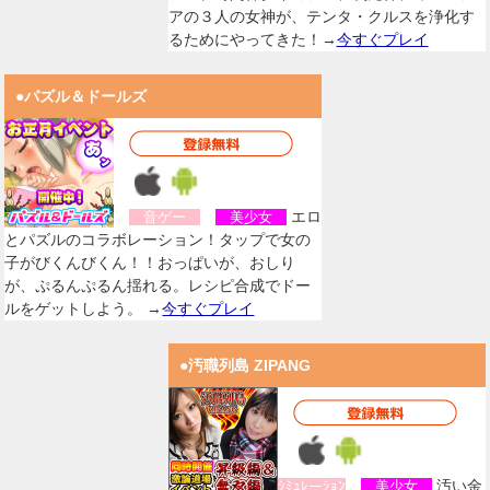
アの３人の女神が、テンタ・クルスを浄化す
るためにやってきた！→
今すぐプレイ
●パズル＆ドールズ
エロ
音ゲー
美少女
とパズルのコラボレーション！タップで女の
子がびくんびくん！！おっぱいが、おしり
が、ぷるんぷるん揺れる。レシピ合成でドー
ルをゲットしよう。 →
今すぐプレイ
●汚職列島 ZIPANG
汚い金
ｼﾐｭﾚーｼｮﾝ
美少女