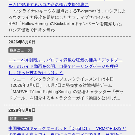
ームに登場するネコの命名権も支援特典に
ウクライナのキーウを拠点とするTwigamesは，ロシアによ
るウクライナ侵攻を題材にしたナラティブサバイバル
RPG「HollowHome」のKickstarterキャンペーンを開始した。
ロシア侵攻で日常を奪わ...
2026年8月6日
最新ニュース
「マーベル闘魂」，パロディ満載な狂気の傭兵「デッドプー
ル」のガイド動画を公開。自傷でヒーリングゲージを獲得
し，狂った技を投げつけよう
ソニー・インタラクティブエンタテインメントは本日
（2026年8月6日），8月7日に発売する対戦格闘ゲーム
「MARVELTōkon:FightingSouls」の登場キャラクター「デッ
ドプール」を紹介するキャラクターガイド動画を公開した。
2026年8月6日
最新ニュース
中国発のAIキャラクターポッド「Dipal D1」，VRMやFBXなど
のモデルを導入でき，自由にカスタマイズできる。日本語に