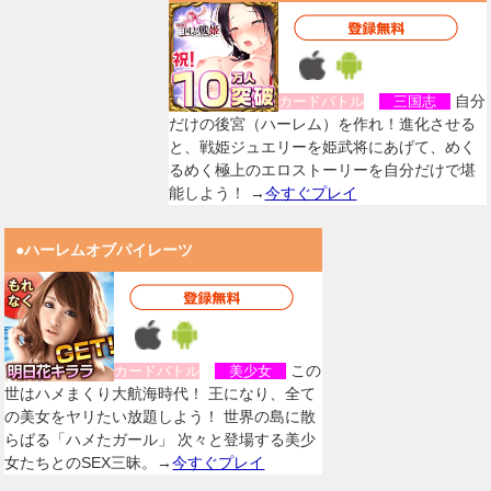
自分
カードバトル
三国志
だけの後宮（ハーレム）を作れ！進化させる
と、戦姫ジュエリーを姫武将にあげて、めく
るめく極上のエロストーリーを自分だけで堪
能しよう！ →
今すぐプレイ
●ハーレムオブパイレーツ
この
カードバトル
美少女
世はハメまくり大航海時代！ 王になり、全て
の美女をヤリたい放題しよう！ 世界の島に散
らばる「ハメたガール」 次々と登場する美少
女たちとのSEX三昧。→
今すぐプレイ