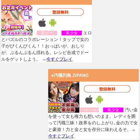
エロ
音ゲー
美少女
とパズルのコラボレーション！タップで女の
子がびくんびくん！！おっぱいが、おしり
が、ぷるんぷるん揺れる。レシピ合成でドー
ルをゲットしよう。 →
今すぐプレイ
●汚職列島 ZIPANG
汚い金
ｼﾐｭﾚーｼｮﾝ
美少女
を使って女も権力も想いのまま。レディを囲
って汚職三昧！政界をのし上がり､金の力で女
と豪遊！力と金と女を存分に味わえるそ。→
今すぐプレイ