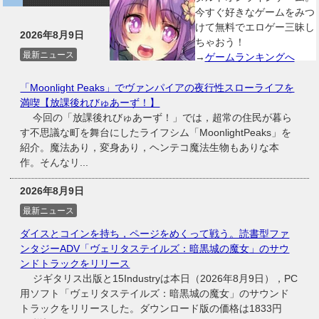
今すぐ好きなゲームをみつ
けて無料でエロゲー三昧し
2026年8月9日
ちゃおう！
最新ニュース
→
ゲームランキングへ
「Moonlight Peaks」でヴァンパイアの夜行性スローライフを
満喫【放課後れびゅあーず！】
今回の「放課後れびゅあーず！」では，超常の住民が暮ら
す不思議な町を舞台にしたライフシム「MoonlightPeaks」を
紹介。魔法あり，変身あり，ヘンテコ魔法生物もありな本
作。そんなリ...
2026年8月9日
最新ニュース
ダイスとコインを持ち，ページをめくって戦う。読書型ファ
ンタジーADV「ヴェリタステイルズ：暗黒城の魔女」のサウ
ンドトラックをリリース
ジギタリス出版と15Industryは本日（2026年8月9日），PC
用ソフト「ヴェリタステイルズ：暗黒城の魔女」のサウンド
トラックをリリースした。ダウンロード版の価格は1833円