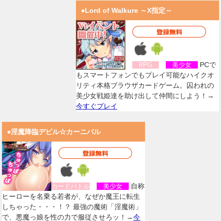
●Lord of Walkure ～X指定～
PCで
RPG
美少女
もスマートフォンでもプレイ可能なハイクオ
リティ本格ブラウザカードゲーム。囚われの
美少女戦姫達を助け出して仲間にしよう！→
今すぐプレイ
●淫魔降臨デビル☆カーニバル
自称
カードバトル
美少女
ヒーローを名乗る若者が、なぜか魔王に転生
しちゃった・・・！？ 最強の魔術「淫魔術」
で、悪魔っ娘を性の力で服従させろッ！→
今