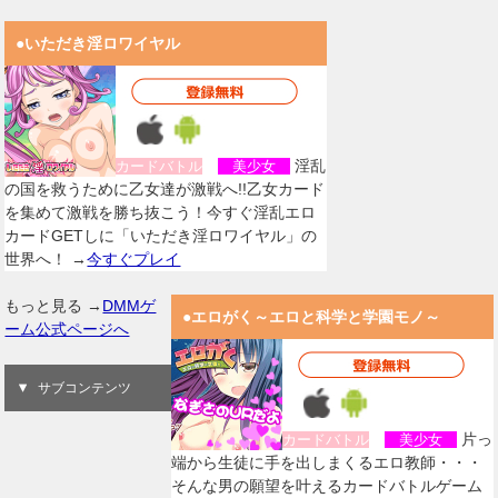
●いただき淫ロワイヤル
淫乱
カードバトル
美少女
の国を救うために乙女達が激戦へ!!乙女カード
を集めて激戦を勝ち抜こう！今すぐ淫乱エロ
カードGETしに「いただき淫ロワイヤル」の
世界へ！ →
今すぐプレイ
もっと見る →
DMMゲ
●エロがく～エロと科学と学園モノ～
ーム公式ページへ
サブコンテンツ
片っ
カードバトル
美少女
端から生徒に手を出しまくるエロ教師・・・
そんな男の願望を叶えるカードバトルゲーム