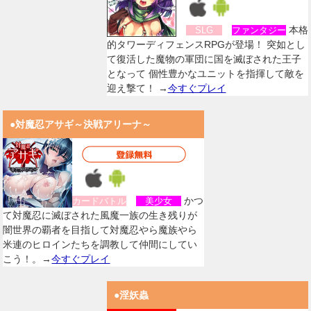
本格
SLG
ファンタジー
的タワーディフェンスRPGが登場！ 突如とし
て復活した魔物の軍団に国を滅ぼされた王子
となって 個性豊かなユニットを指揮して敵を
迎え撃て！ →
今すぐプレイ
●対魔忍アサギ～決戦アリーナ～
かつ
カードバトル
美少女
て対魔忍に滅ぼされた風魔一族の生き残りが
闇世界の覇者を目指して対魔忍やら魔族やら
米連のヒロインたちを調教して仲間にしてい
こう！。→
今すぐプレイ
●淫妖蟲