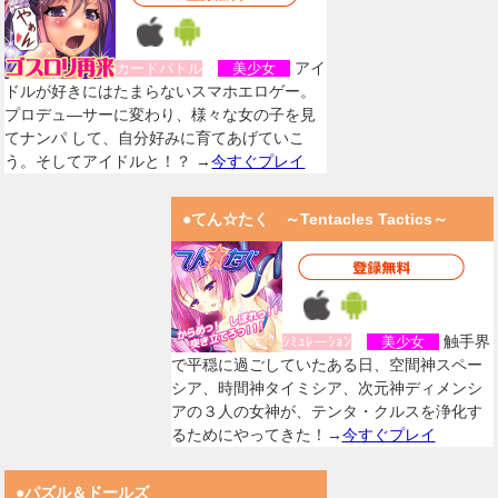
アイ
カードバトル
美少女
ドルが好きにはたまらないスマホエロゲー。
プロデュ―サーに変わり、様々な女の子を見
てナンパ して、自分好みに育てあげていこ
う。そしてアイドルと！？ →
今すぐプレイ
●てん☆たく ～Tentacles Tactics～
触手界
ｼﾐｭﾚーｼｮﾝ
美少女
で平穏に過ごしていたある日、空間神スペー
シア、時間神タイミシア、次元神ディメンシ
アの３人の女神が、テンタ・クルスを浄化す
るためにやってきた！→
今すぐプレイ
●パズル＆ドールズ