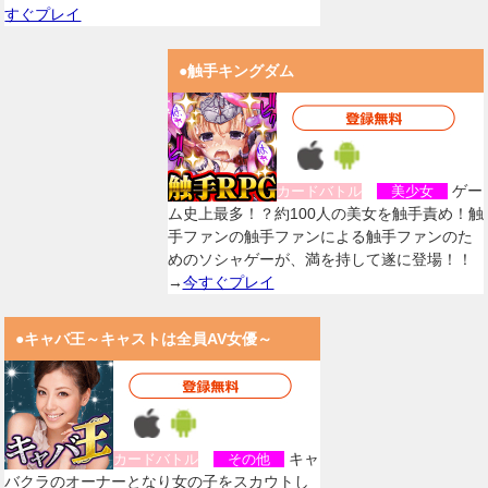
すぐプレイ
●触手キングダム
ゲー
カードバトル
美少女
ム史上最多！？約100人の美女を触手責め！触
手ファンの触手ファンによる触手ファンのた
めのソシャゲーが、満を持して遂に登場！！
→
今すぐプレイ
●キャバ王～キャストは全員AV女優～
キャ
カードバトル
その他
バクラのオーナーとなり女の子をスカウトし