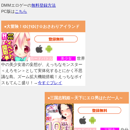
DMMエロゲーの
無料登録方法
PC版は
こちら
●大冒険！ゆけゆけ☆おさわりアイランド
世界
カードバトル
美少女
中の美少女達の妄想が、えっちなモンスター
＜えろモン＞として実体化するとにかく不思
議な島。ズーム拡大機能搭載！えっちなボイ
スもてんこ盛り！→
今すぐプレイ
●三国志戦姫～天下にエロ男はただ一人～
自分
カードバトル
三国志