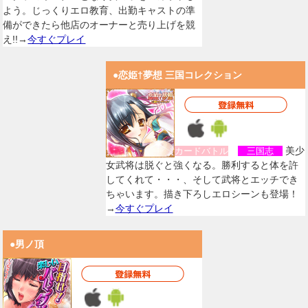
よう。じっくりエロ教育、出勤キャストの準
備ができたら他店のオーナーと売り上げを競
え!!→
今すぐプレイ
●恋姫†夢想 三国コレクション
美少
カードバトル
三国志
女武将は脱ぐと強くなる。勝利すると体を許
してくれて・・・、そして武将とエッチでき
ちゃいます。描き下ろしエロシーンも登場！
→
今すぐプレイ
●男ノ頂