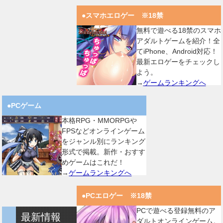
●スマホエロゲー ※18禁
無料で遊べる18禁のスマホ
アダルトゲームを紹介！全
てiPhone、Android対応！
最新エロゲーをチェックし
よう。
→
ゲームランキングへ
●PCゲーム
本格RPG・MMORPGや
FPSなどオンラインゲーム
をジャンル別にランキング
形式で掲載。新作・おすす
めゲームはこれだ！
→
ゲームランキングへ
●PCエロゲー ※18禁
PCで遊べる登録無料のア
最新情報
ダルトオンラインゲーム。