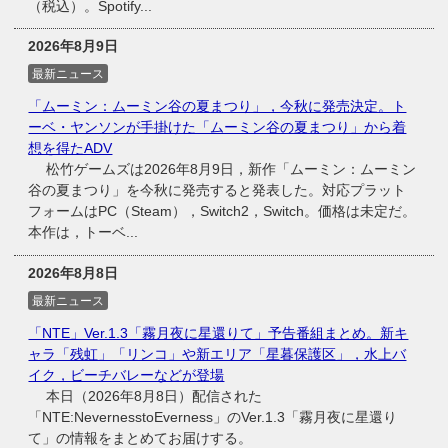
（税込）。Spotify...
2026年8月9日
最新ニュース
「ムーミン：ムーミン谷の夏まつり」，今秋に発売決定。ト
ーベ・ヤンソンが手掛けた「ムーミン谷の夏まつり」から着
想を得たADV
松竹ゲームズは2026年8月9日，新作「ムーミン：ムーミン
谷の夏まつり」を今秋に発売すると発表した。対応プラット
フォームはPC（Steam），Switch2，Switch。価格は未定だ。
本作は，トーベ...
2026年8月8日
最新ニュース
「NTE」Ver.1.3「霧月夜に星還りて」予告番組まとめ。新キ
ャラ「残虹」「リンコ」や新エリア「星暮保護区」，水上バ
イク，ビーチバレーなどが登場
本日（2026年8月8日）配信された
「NTE:NevernesstoEverness」のVer.1.3「霧月夜に星還り
て」の情報をまとめてお届けする。