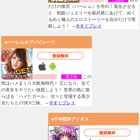
だけの後宮（ハーレム）を作れ！進化させる
と、戦姫ジュエリーを姫武将にあげて、めく
るめく極上のエロストーリーを自分だけで堪
能しよう！ →
今すぐプレイ
●ハーレムオブパイレーツ
この
カードバトル
美少女
世はハメまくり大航海時代！ 王になり、全て
の美女をヤリたい放題しよう！ 世界の島に散
らばる「ハメたガール」 次々と登場する美少
女たちとのSEX三昧。→
今すぐプレイ
●千年戦争アイギス