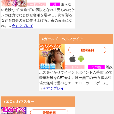
眠らな
カードバトル
漢
い危険な街“天道街”の伝説となれ！売られたケ
ンカは力でねじ伏せ舎弟を増やし、街を彩る
女達を自分の女に作り上げろ。夜の帝王にな
れ。→
今すぐプレイ
●ガールズ・ヘルファイア
麗奴
カードバトル
その他
ボスをイかせてイベントポイント入手!!貯めて
豪華報酬をGETせよ。唯一無二のAV女優総登
場の無料で遊べるエロエロ・カードゲーム。
→
今すぐプレイ
●エロかわマスター！