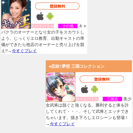
キャ
カードバトル
その他
バクラのオーナーとなり女の子をスカウトし
よう。じっくりエロ教育、出勤キャストの準
備ができたら他店のオーナーと売り上げを競
え!!→
今すぐプレイ
●恋姫†夢想 三国コレクション
美少
カードバトル
三国志
女武将は脱ぐと強くなる。勝利すると体を許
してくれて・・・、そして武将とエッチでき
ちゃいます。描き下ろしエロシーンも登場！
→
今すぐプレイ