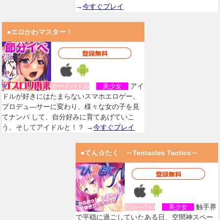
→
今すぐプレイ
●エロかわマスター！
アイ
カードバトル
美少女
ドルが好きにはたまらないスマホエロゲー。
プロデュ―サーに変わり、様々な女の子を見
てナンパ して、自分好みに育てあげていこ
う。そしてアイドルと！？ →
今すぐプレイ
●てん☆たく ～Tentacles Tactics～
触手界
ｼﾐｭﾚーｼｮﾝ
美少女
で平穏に過ごしていたある日、空間神スペー