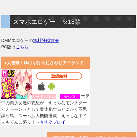
スマホエロゲー ※18禁
DMMエロゲーの
無料登録方法
PC版は
こちら
●大冒険！ゆけゆけ☆おさわりアイランド
世界
カードバトル
美少女
中の美少女達の妄想が、えっちなモンスター
＜えろモン＞として実体化するとにかく不思
議な島。ズーム拡大機能搭載！えっちなボイ
スもてんこ盛り！→
今すぐプレイ