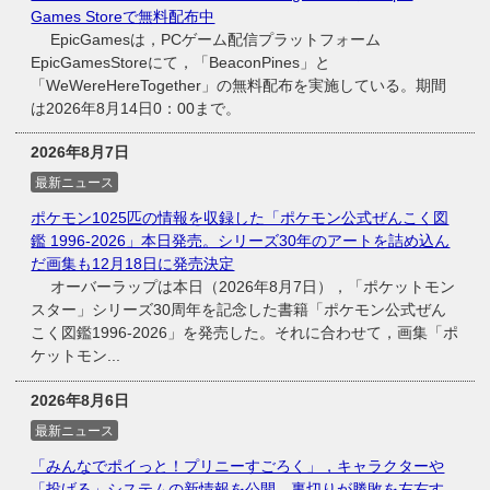
Games Storeで無料配布中
EpicGamesは，PCゲーム配信プラットフォーム
EpicGamesStoreにて，「BeaconPines」と
「WeWereHereTogether」の無料配布を実施している。期間
は2026年8月14日0：00まで。
2026年8月7日
最新ニュース
ポケモン1025匹の情報を収録した「ポケモン公式ぜんこく図
鑑 1996-2026」本日発売。シリーズ30年のアートを詰め込ん
だ画集も12月18日に発売決定
オーバーラップは本日（2026年8月7日），「ポケットモン
スター」シリーズ30周年を記念した書籍「ポケモン公式ぜん
こく図鑑1996-2026」を発売した。それに合わせて，画集「ポ
ケットモン...
2026年8月6日
最新ニュース
「みんなでポイっと！プリニーすごろく」，キャラクターや
「投げる」システムの新情報を公開。裏切りが勝敗を左右す