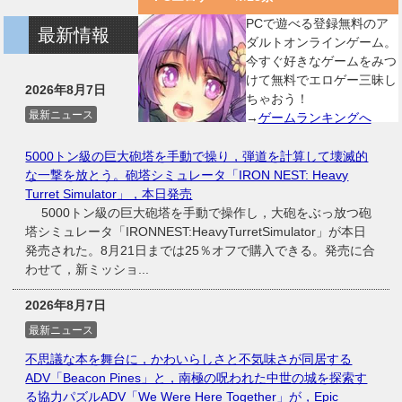
PCで遊べる登録無料のア
最新情報
ダルトオンラインゲーム。
今すぐ好きなゲームをみつ
けて無料でエロゲー三昧し
2026年8月7日
ちゃおう！
最新ニュース
→
ゲームランキングへ
5000トン級の巨大砲塔を手動で操り，弾道を計算して壊滅的
な一撃を放とう。砲塔シミュレータ「IRON NEST: Heavy
Turret Simulator」，本日発売
5000トン級の巨大砲塔を手動で操作し，大砲をぶっ放つ砲
塔シミュレータ「IRONNEST:HeavyTurretSimulator」が本日
発売された。8月21日までは25％オフで購入できる。発売に合
わせて，新ミッショ...
2026年8月7日
最新ニュース
不思議な本を舞台に，かわいらしさと不気味さが同居する
ADV「Beacon Pines」と，南極の呪われた中世の城を探索す
る協力パズルADV「We Were Here Together」が，Epic