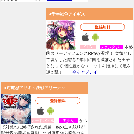
●千年戦争アイギス
本格
SLG
ファンタジー
的タワーディフェンスRPGが登場！ 突如とし
て復活した魔物の軍団に国を滅ぼされた王子
となって 個性豊かなユニットを指揮して敵を
迎え撃て！ →
今すぐプレイ
●対魔忍アサギ～決戦アリーナ～
かつ
カードバトル
美少女
て対魔忍に滅ぼされた風魔一族の生き残りが
闇世界の覇者を目指して対魔忍やら魔族やら