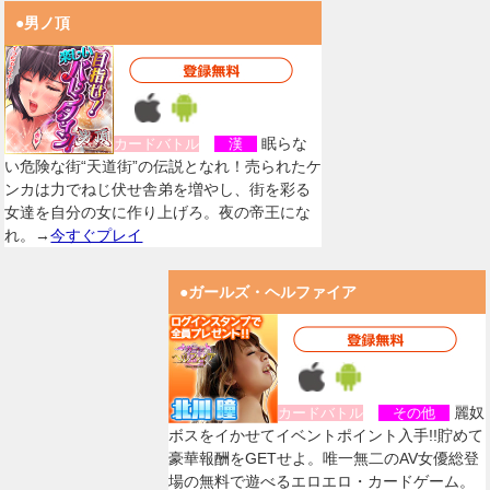
●男ノ頂
眠らな
カードバトル
漢
い危険な街“天道街”の伝説となれ！売られたケ
ンカは力でねじ伏せ舎弟を増やし、街を彩る
女達を自分の女に作り上げろ。夜の帝王にな
れ。→
今すぐプレイ
●ガールズ・ヘルファイア
麗奴
カードバトル
その他
ボスをイかせてイベントポイント入手!!貯めて
豪華報酬をGETせよ。唯一無二のAV女優総登
場の無料で遊べるエロエロ・カードゲーム。