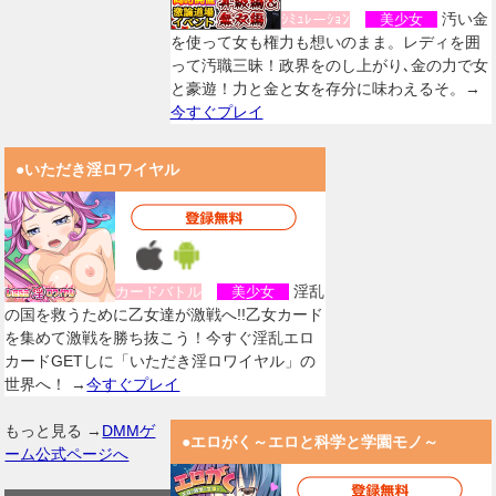
汚い金
ｼﾐｭﾚーｼｮﾝ
美少女
を使って女も権力も想いのまま。レディを囲
って汚職三昧！政界をのし上がり､金の力で女
と豪遊！力と金と女を存分に味わえるそ。→
今すぐプレイ
●いただき淫ロワイヤル
淫乱
カードバトル
美少女
の国を救うために乙女達が激戦へ!!乙女カード
を集めて激戦を勝ち抜こう！今すぐ淫乱エロ
カードGETしに「いただき淫ロワイヤル」の
世界へ！ →
今すぐプレイ
もっと見る →
DMMゲ
●エロがく～エロと科学と学園モノ～
ーム公式ページへ