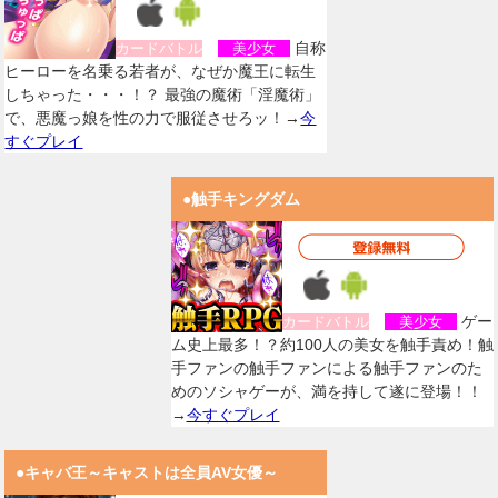
自称
カードバトル
美少女
ヒーローを名乗る若者が、なぜか魔王に転生
しちゃった・・・！？ 最強の魔術「淫魔術」
で、悪魔っ娘を性の力で服従させろッ！→
今
すぐプレイ
●触手キングダム
ゲー
カードバトル
美少女
ム史上最多！？約100人の美女を触手責め！触
手ファンの触手ファンによる触手ファンのた
めのソシャゲーが、満を持して遂に登場！！
→
今すぐプレイ
●キャバ王～キャストは全員AV女優～