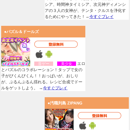
シア、時間神タイミシア、次元神ディメンシ
アの３人の女神が、テンタ・クルスを浄化す
るためにやってきた！→
今すぐプレイ
●パズル＆ドールズ
エロ
音ゲー
美少女
とパズルのコラボレーション！タップで女の
子がびくんびくん！！おっぱいが、おしり
が、ぷるんぷるん揺れる。レシピ合成でドー
ルをゲットしよう。 →
今すぐプレイ
●汚職列島 ZIPANG