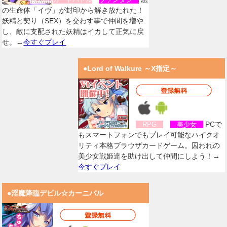
の生命体「イヴ」が封印から解き放たれた！
妖精と契り（SEX）を交わす事で仲間を増や
し、敵に支配された妖精はイカして正気に戻
せ。→
今すぐプレイ
●Lord of Walkure ～X指定～
PCで
RPG
美少女
もスマートフォンでもプレイ可能なハイクオ
リティ本格ブラウザカードゲーム。囚われの
美少女戦姫達を助け出して仲間にしよう！→
今すぐプレイ
●淫魔降臨デビル☆カーニバル