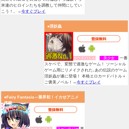
米連のヒロインたちを調教して仲間にしてい
こう！。→
今すぐプレイ
●淫妖蟲
一番
カードバトル
美少女
スケベで、変態で過激なゲーム！ ソーシャル
ゲーム用にリメイクされた､あの伝説のゲーム
淫妖蟲が遂に登場！ 本格エロカードバトル＋
ご褒美ノベル！→
今すぐプレイ
●Fairy Fantasia～業界初！イカせアニメ
搭載
悪
カードバトル
ファンタジー