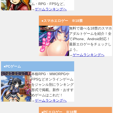
ム・RPG・FPSなど。
→
ゲームランキングへ
●スマホエロゲー ※18禁
無料で遊べる18禁のスマホ
アダルトゲームを紹介！全
てiPhone、Android対応！
最新エロゲーをチェックし
よう。
→
ゲームランキングへ
●PCゲーム
本格RPG・MMORPGや
FPSなどオンラインゲーム
をジャンル別にランキング
形式で掲載。新作・おすす
めゲームはこれだ！
→
ゲームランキングへ
●PCエロゲー ※18禁