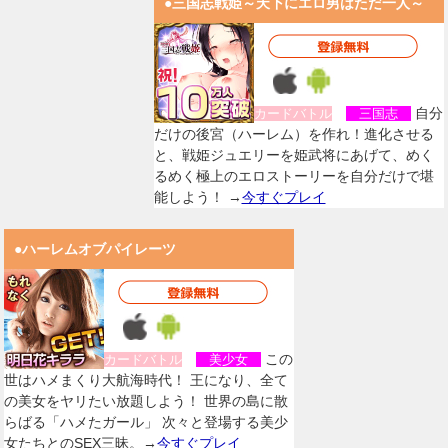
●三国志戦姫～天下にエロ男はただ一人～
自分
カードバトル
三国志
だけの後宮（ハーレム）を作れ！進化させる
と、戦姫ジュエリーを姫武将にあげて、めく
るめく極上のエロストーリーを自分だけで堪
能しよう！ →
今すぐプレイ
●ハーレムオブパイレーツ
この
カードバトル
美少女
世はハメまくり大航海時代！ 王になり、全て
の美女をヤリたい放題しよう！ 世界の島に散
らばる「ハメたガール」 次々と登場する美少
女たちとのSEX三昧。→
今すぐプレイ