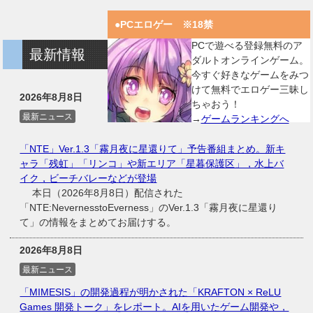
●PCエロゲー ※18禁
PCで遊べる登録無料のア
最新情報
ダルトオンラインゲーム。
今すぐ好きなゲームをみつ
けて無料でエロゲー三昧し
2026年8月8日
ちゃおう！
最新ニュース
→
ゲームランキングへ
「NTE」Ver.1.3「霧月夜に星還りて」予告番組まとめ。新キ
ャラ「残虹」「リンコ」や新エリア「星暮保護区」，水上バ
イク，ビーチバレーなどが登場
本日（2026年8月8日）配信された
「NTE:NevernesstoEverness」のVer.1.3「霧月夜に星還り
て」の情報をまとめてお届けする。
2026年8月8日
最新ニュース
「MIMESIS」の開発過程が明かされた「KRAFTON × ReLU
Games 開発トーク」をレポート。AIを用いたゲーム開発や，