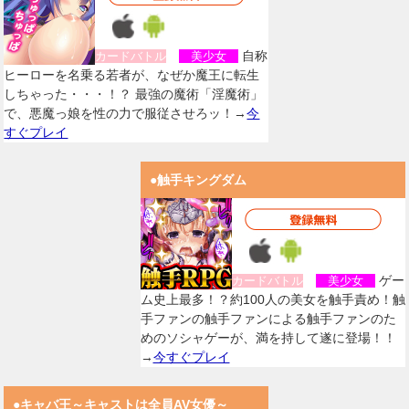
自称
カードバトル
美少女
ヒーローを名乗る若者が、なぜか魔王に転生
しちゃった・・・！？ 最強の魔術「淫魔術」
で、悪魔っ娘を性の力で服従させろッ！→
今
すぐプレイ
●触手キングダム
ゲー
カードバトル
美少女
ム史上最多！？約100人の美女を触手責め！触
手ファンの触手ファンによる触手ファンのた
めのソシャゲーが、満を持して遂に登場！！
→
今すぐプレイ
●キャバ王～キャストは全員AV女優～