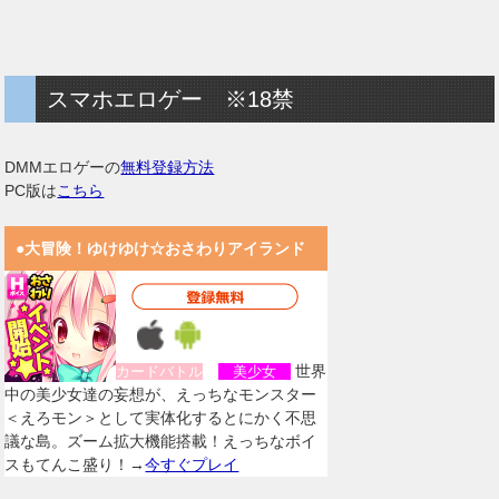
スマホエロゲー ※18禁
DMMエロゲーの
無料登録方法
PC版は
こちら
●大冒険！ゆけゆけ☆おさわりアイランド
世界
カードバトル
美少女
中の美少女達の妄想が、えっちなモンスター
＜えろモン＞として実体化するとにかく不思
議な島。ズーム拡大機能搭載！えっちなボイ
スもてんこ盛り！→
今すぐプレイ