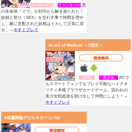
悪
カードバトル
ファンタジー
の生命体「イヴ」が封印から解き放たれた！
妖精と契り（SEX）を交わす事で仲間を増や
し、敵に支配された妖精はイカして正気に戻
せ。→
今すぐプレイ
●Lord of Walkure ～X指定～
PCで
RPG
美少女
もスマートフォンでもプレイ可能なハイクオ
リティ本格ブラウザカードゲーム。囚われの
美少女戦姫達を助け出して仲間にしよう！→
今すぐプレイ
●淫魔降臨デビル☆カーニバル