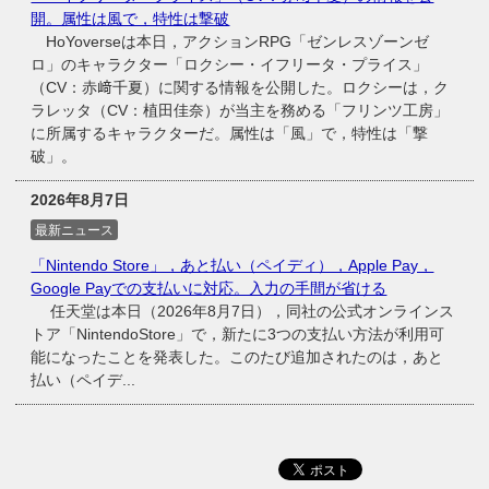
開。属性は風で，特性は撃破
HoYoverseは本日，アクションRPG「ゼンレスゾーンゼ
ロ」のキャラクター「ロクシー・イフリータ・プライス」
（CV：赤﨑千夏）に関する情報を公開した。ロクシーは，ク
ラレッタ（CV：植田佳奈）が当主を務める「フリンツ工房」
に所属するキャラクターだ。属性は「風」で，特性は「撃
破」。
2026年8月7日
最新ニュース
「Nintendo Store」，あと払い（ペイディ），Apple Pay，
Google Payでの支払いに対応。入力の手間が省ける
任天堂は本日（2026年8月7日），同社の公式オンラインス
トア「NintendoStore」で，新たに3つの支払い方法が利用可
能になったことを発表した。このたび追加されたのは，あと
払い（ペイデ...