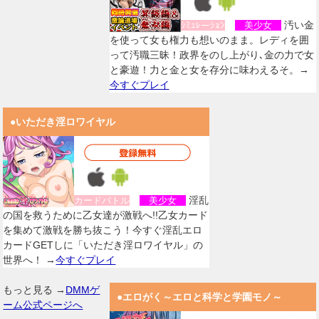
汚い金
ｼﾐｭﾚーｼｮﾝ
美少女
を使って女も権力も想いのまま。レディを囲
って汚職三昧！政界をのし上がり､金の力で女
と豪遊！力と金と女を存分に味わえるそ。→
今すぐプレイ
●いただき淫ロワイヤル
淫乱
カードバトル
美少女
の国を救うために乙女達が激戦へ!!乙女カード
を集めて激戦を勝ち抜こう！今すぐ淫乱エロ
カードGETしに「いただき淫ロワイヤル」の
世界へ！ →
今すぐプレイ
もっと見る →
DMMゲ
●エロがく～エロと科学と学園モノ～
ーム公式ページへ