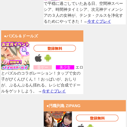
で平穏に過ごしていたある日、空間神スペー
シア、時間神タイミシア、次元神ディメンシ
アの３人の女神が、テンタ・クルスを浄化す
るためにやってきた！→
今すぐプレイ
●パズル＆ドールズ
エロ
音ゲー
美少女
とパズルのコラボレーション！タップで女の
子がびくんびくん！！おっぱいが、おしり
が、ぷるんぷるん揺れる。レシピ合成でドー
ルをゲットしよう。 →
今すぐプレイ
●汚職列島 ZIPANG