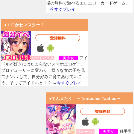
場の無料で遊べるエロエロ・カードゲーム。
→
今すぐプレイ
●エロかわマスター！
アイ
カードバトル
美少女
ドルが好きにはたまらないスマホエロゲー。
プロデュ―サーに変わり、様々な女の子を見
てナンパ して、自分好みに育てあげていこ
う。そしてアイドルと！？ →
今すぐプレイ
●てん☆たく ～Tentacles Tactics～
触手界
ｼﾐｭﾚーｼｮﾝ
美少女