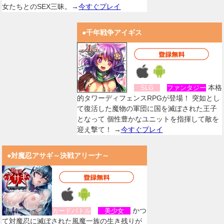
女たちとのSEX三昧。→
今すぐプレイ
●千年戦争アイギス
本格
SLG
ファンタジー
的タワーディフェンスRPGが登場！ 突如とし
て復活した魔物の軍団に国を滅ぼされた王子
となって 個性豊かなユニットを指揮して敵を
迎え撃て！ →
今すぐプレイ
●対魔忍アサギ～決戦アリーナ～
かつ
カードバトル
美少女
て対魔忍に滅ぼされた風魔一族の生き残りが