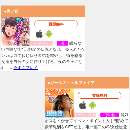
●男ノ頂
眠らな
カードバトル
漢
い危険な街“天道街”の伝説となれ！売られたケ
ンカは力でねじ伏せ舎弟を増やし、街を彩る
女達を自分の女に作り上げろ。夜の帝王にな
れ。→
今すぐプレイ
●ガールズ・ヘルファイア
麗奴
カードバトル
その他
ボスをイかせてイベントポイント入手!!貯めて
豪華報酬をGETせよ。唯一無二のAV女優総登