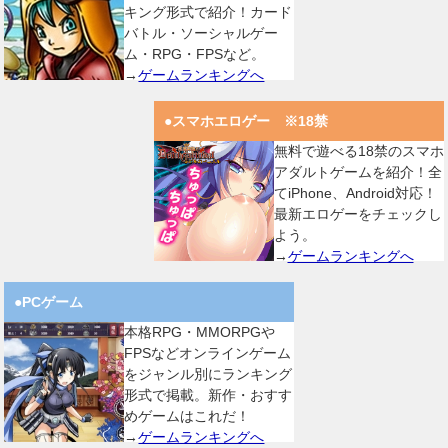
キング形式で紹介！カード
バトル・ソーシャルゲー
ム・RPG・FPSなど。
→
ゲームランキングへ
●スマホエロゲー ※18禁
無料で遊べる18禁のスマホ
アダルトゲームを紹介！全
てiPhone、Android対応！
最新エロゲーをチェックし
よう。
→
ゲームランキングへ
●PCゲーム
本格RPG・MMORPGや
FPSなどオンラインゲーム
をジャンル別にランキング
形式で掲載。新作・おすす
めゲームはこれだ！
→
ゲームランキングへ