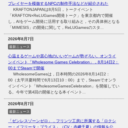
プレイヤーを模倣するNPCの制作手法などが紹介された
KRAFTONJAPANは8月5日，トークイベント
「KRAFTON×ReLUGames開発トーク」を東京都内で開催
し，AIをゲーム開発に活用する取り組みと，その具体例となる
「MIMESIS」の開発に関して，ReLUGamesのスタ...
2026年8月7日
最新ニュース
心温まるゲームや居心地のいいゲームが勢ぞろい。オンライ
ンイベント「Wholesome Games Celebration」，8月14日2：
00までSteamで開催
WholesomeGamesは，日本時間の2026年8月14日2：
00（太平洋夏時間で8月13日10：00）まで，Steamでオンラ
インイベント「WholesomeGamesCelebration」を開催してい
る。今年で第4回の開催となる本イベント...
2026年8月7日
最新ニュース
「ゼンレスゾーンゼロ」，フリンツ工房に所属する「ロクシ
ー・イフリータ・プライス」（CV：赤﨑千夏）の情報を公