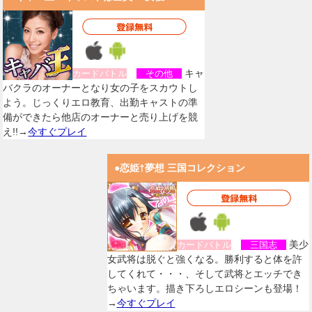
キャ
カードバトル
その他
バクラのオーナーとなり女の子をスカウトし
よう。じっくりエロ教育、出勤キャストの準
備ができたら他店のオーナーと売り上げを競
え!!→
今すぐプレイ
●恋姫†夢想 三国コレクション
美少
カードバトル
三国志
女武将は脱ぐと強くなる。勝利すると体を許
してくれて・・・、そして武将とエッチでき
ちゃいます。描き下ろしエロシーンも登場！
→
今すぐプレイ