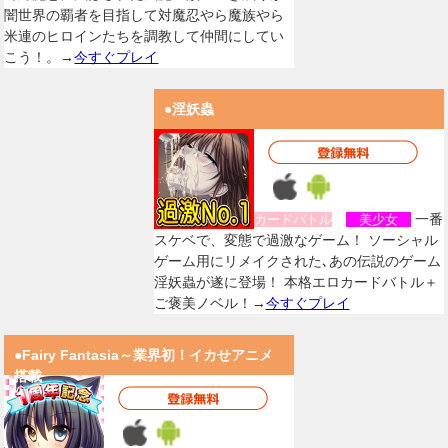
闇世界の覇者を目指して対魔忍やら魔族やら
米連のヒロインたちを調教して仲間にしてい
こう！。→
今すぐプレイ
●淫妖蟲
一番
カードバトル
美少女
スケベで、変態で過激なゲーム！ ソーシャル
ゲーム用にリメイクされた､あの伝説のゲーム
淫妖蟲が遂に登場！ 本格エロカードバトル＋
ご褒美ノベル！→
今すぐプレイ
●Fairy Fantasia～業界初！イカせアニメ
搭載