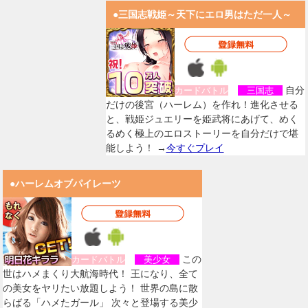
●三国志戦姫～天下にエロ男はただ一人～
自分
カードバトル
三国志
だけの後宮（ハーレム）を作れ！進化させる
と、戦姫ジュエリーを姫武将にあげて、めく
るめく極上のエロストーリーを自分だけで堪
能しよう！ →
今すぐプレイ
●ハーレムオブパイレーツ
この
カードバトル
美少女
世はハメまくり大航海時代！ 王になり、全て
の美女をヤリたい放題しよう！ 世界の島に散
らばる「ハメたガール」 次々と登場する美少