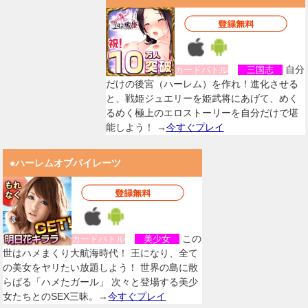
自分
カードバトル
三国志
だけの後宮（ハーレム）を作れ！進化させる
と、戦姫ジュエリーを姫武将にあげて、めく
るめく極上のエロストーリーを自分だけで堪
能しよう！ →
今すぐプレイ
●ハーレムオブパイレーツ
この
カードバトル
美少女
世はハメまくり大航海時代！ 王になり、全て
の美女をヤリたい放題しよう！ 世界の島に散
らばる「ハメたガール」 次々と登場する美少
女たちとのSEX三昧。→
今すぐプレイ