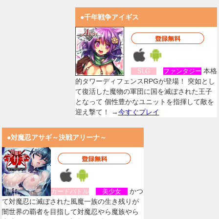
●千年戦争アイギス
本格
SLG
ファンタジー
的タワーディフェンスRPGが登場！ 突如とし
て復活した魔物の軍団に国を滅ぼされた王子
となって 個性豊かなユニットを指揮して敵を
迎え撃て！ →
今すぐプレイ
●対魔忍アサギ～決戦アリーナ～
かつ
カードバトル
美少女
て対魔忍に滅ぼされた風魔一族の生き残りが
闇世界の覇者を目指して対魔忍やら魔族やら