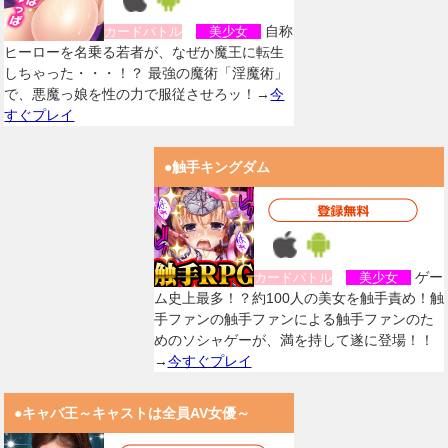
自称
カードバトル
美少女
ヒーローを名乗る若者が、なぜか魔王に転生
しちゃった・・・！？ 最強の魔術「淫魔術」
で、悪魔っ娘を性の力で服従させろッ！→
今
すぐプレイ
●触手キングダム
ゲー
カードバトル
美少女
ム史上最多！？約100人の美女を触手責め！触
手ファンの触手ファンによる触手ファンのた
めのソシャゲーが、満を持して遂に登場！！
→
今すぐプレイ
●キャバ王～キャストは全員AV女優～