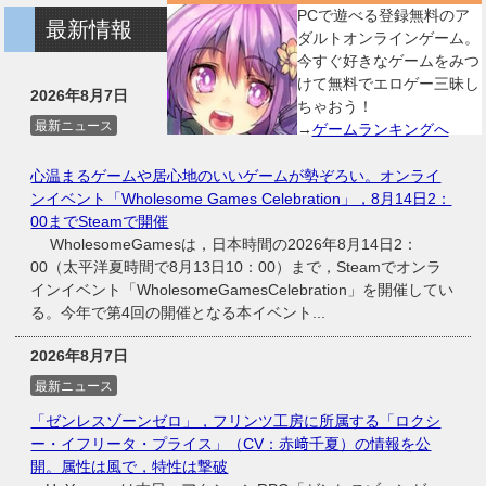
PCで遊べる登録無料のア
最新情報
ダルトオンラインゲーム。
今すぐ好きなゲームをみつ
けて無料でエロゲー三昧し
2026年8月7日
ちゃおう！
最新ニュース
→
ゲームランキングへ
心温まるゲームや居心地のいいゲームが勢ぞろい。オンライ
ンイベント「Wholesome Games Celebration」，8月14日2：
00までSteamで開催
WholesomeGamesは，日本時間の2026年8月14日2：
00（太平洋夏時間で8月13日10：00）まで，Steamでオンラ
インイベント「WholesomeGamesCelebration」を開催してい
る。今年で第4回の開催となる本イベント...
2026年8月7日
最新ニュース
「ゼンレスゾーンゼロ」，フリンツ工房に所属する「ロクシ
ー・イフリータ・プライス」（CV：赤﨑千夏）の情報を公
開。属性は風で，特性は撃破