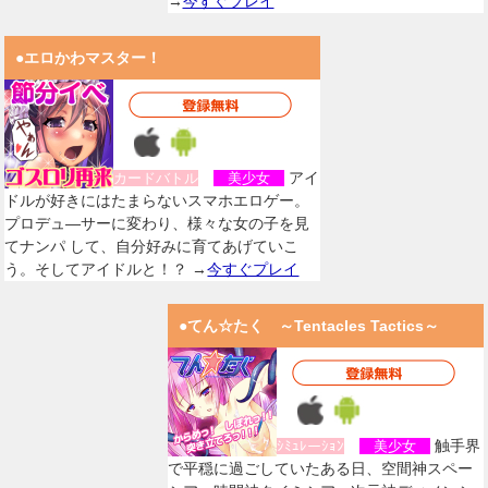
→
今すぐプレイ
●エロかわマスター！
アイ
カードバトル
美少女
ドルが好きにはたまらないスマホエロゲー。
プロデュ―サーに変わり、様々な女の子を見
てナンパ して、自分好みに育てあげていこ
う。そしてアイドルと！？ →
今すぐプレイ
●てん☆たく ～Tentacles Tactics～
触手界
ｼﾐｭﾚーｼｮﾝ
美少女
で平穏に過ごしていたある日、空間神スペー