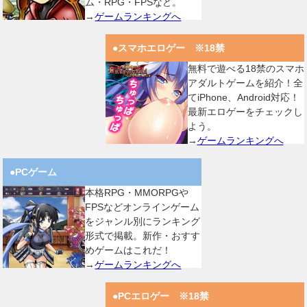
ム・RPG・FPSなど。
→
ゲームランキングへ
●スマホエロゲー ※18禁
無料で遊べる18禁のスマホ
アダルトゲームを紹介！全
てiPhone、Android対応！
最新エロゲーをチェックし
よう。
→
ゲームランキングへ
●PCゲーム
本格RPG・MMORPGや
FPSなどオンラインゲーム
をジャンル別にランキング
形式で掲載。新作・おすす
めゲームはこれだ！
→
ゲームランキングへ
●PCエロゲー ※18禁