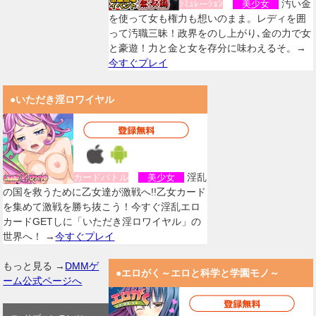
汚い金
ｼﾐｭﾚーｼｮﾝ
美少女
を使って女も権力も想いのまま。レディを囲
って汚職三昧！政界をのし上がり､金の力で女
と豪遊！力と金と女を存分に味わえるそ。→
今すぐプレイ
●いただき淫ロワイヤル
淫乱
カードバトル
美少女
の国を救うために乙女達が激戦へ!!乙女カード
を集めて激戦を勝ち抜こう！今すぐ淫乱エロ
カードGETしに「いただき淫ロワイヤル」の
世界へ！ →
今すぐプレイ
もっと見る →
DMMゲ
●エロがく～エロと科学と学園モノ～
ーム公式ページへ