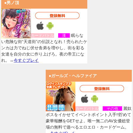
●男ノ頂
眠らな
カードバトル
漢
い危険な街“天道街”の伝説となれ！売られたケ
ンカは力でねじ伏せ舎弟を増やし、街を彩る
女達を自分の女に作り上げろ。夜の帝王にな
れ。→
今すぐプレイ
●ガールズ・ヘルファイア
麗奴
カードバトル
その他
ボスをイかせてイベントポイント入手!!貯めて
豪華報酬をGETせよ。唯一無二のAV女優総登
場の無料で遊べるエロエロ・カードゲーム。