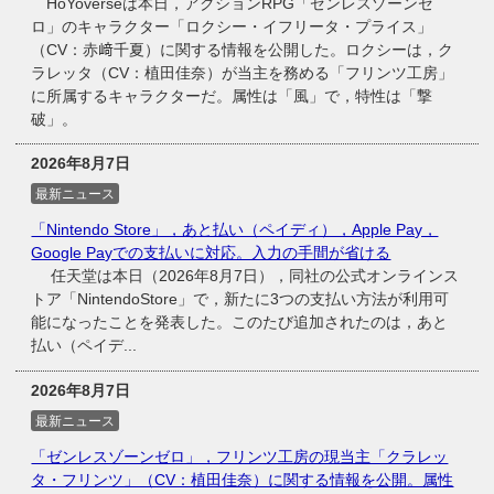
HoYoverseは本日，アクションRPG「ゼンレスゾーンゼ
ロ」のキャラクター「ロクシー・イフリータ・プライス」
（CV：赤﨑千夏）に関する情報を公開した。ロクシーは，ク
ラレッタ（CV：植田佳奈）が当主を務める「フリンツ工房」
に所属するキャラクターだ。属性は「風」で，特性は「撃
破」。
2026年8月7日
最新ニュース
「Nintendo Store」，あと払い（ペイディ），Apple Pay，
Google Payでの支払いに対応。入力の手間が省ける
任天堂は本日（2026年8月7日），同社の公式オンラインス
トア「NintendoStore」で，新たに3つの支払い方法が利用可
能になったことを発表した。このたび追加されたのは，あと
払い（ペイデ...
2026年8月7日
最新ニュース
「ゼンレスゾーンゼロ」，フリンツ工房の現当主「クラレッ
タ・フリンツ」（CV：植田佳奈）に関する情報を公開。属性