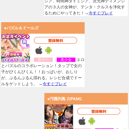
シア、時間神タイミシア、次元神ディメンシ
アの３人の女神が、テンタ・クルスを浄化す
るためにやってきた！→
今すぐプレイ
●パズル＆ドールズ
エロ
音ゲー
美少女
とパズルのコラボレーション！タップで女の
子がびくんびくん！！おっぱいが、おしり
が、ぷるんぷるん揺れる。レシピ合成でドー
ルをゲットしよう。 →
今すぐプレイ
●汚職列島 ZIPANG