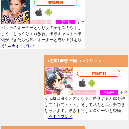
キャ
カードバトル
その他
バクラのオーナーとなり女の子をスカウトし
よう。じっくりエロ教育、出勤キャストの準
備ができたら他店のオーナーと売り上げを競
え!!→
今すぐプレイ
●恋姫†夢想 三国コレクション
美少
カードバトル
三国志
女武将は脱ぐと強くなる。勝利すると体を許
してくれて・・・、そして武将とエッチでき
ちゃいます。描き下ろしエロシーンも登場！
→
今すぐプレイ