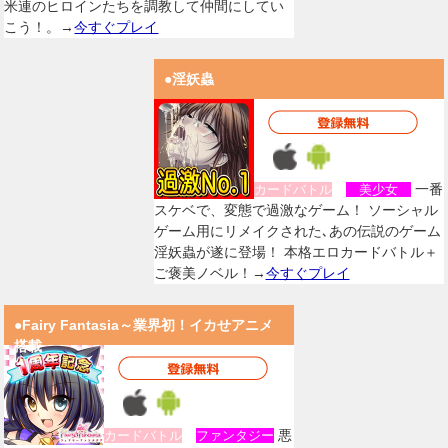
米連のヒロインたちを調教して仲間にしてい
こう！。→
今すぐプレイ
●淫妖蟲
一番
カードバトル
美少女
スケベで、変態で過激なゲーム！ ソーシャル
ゲーム用にリメイクされた､あの伝説のゲーム
淫妖蟲が遂に登場！ 本格エロカードバトル＋
ご褒美ノベル！→
今すぐプレイ
●Fairy Fantasia～業界初！イカせアニメ
搭載
悪
カードバトル
ファンタジー