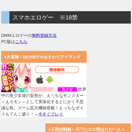
スマホエロゲー ※18禁
DMMエロゲーの
無料登録方法
PC版は
こちら
●大冒険！ゆけゆけ☆おさわりアイランド
世界
カードバトル
美少女
中の美少女達の妄想が、えっちなモンスター
＜えろモン＞として実体化するとにかく不思
議な島。ズーム拡大機能搭載！えっちなボイ
スもてんこ盛り！→
今すぐプレイ
●三国志戦姫～天下にエロ男はただ一人～