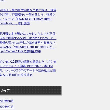
5000トン級の巨大砲塔を手動で操り，弾道
を計算して壊滅的な一撃を放とう。砲塔シ
ミュレータ「IRON NEST: Heavy Turret
Simulator」，本日発売
不思議な本を舞台に，かわいらしさと不気
味さが同居するADV「Beacon Pines」と，
南極の呪われた中世の城を探索する協力パ
ズルADV「We Were Here Together」が，
Epic Games Storeで無料配布中
ポケモン1025匹の情報を収録した「ポケモ
ン公式ぜんこく図鑑 1996-2026」本日発
売。シリーズ30年のアートを詰め込んだ画
集も12月18日に発売決定
ーカイブ
2026年8月
2026年7月