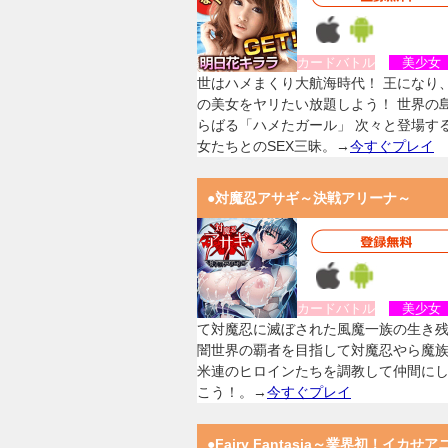
カードバトル
美少
世はハメまくり大航海時代！ 王になり
の美女をヤリたい放題しよう！ 世界の
らばる「ハメたガール」 次々と登場す
女たちとのSEX三昧。→
今すぐプレイ
●対魔忍アサギ～決戦アリーナ～
カードバトル
美少
て対魔忍に滅ぼされた風魔一族の生き
闇世界の覇者を目指して対魔忍やら魔
米連のヒロインたちを調教して仲間に
こう！。→
今すぐプレイ
●Fairy Fantasia～業界初！イカせア