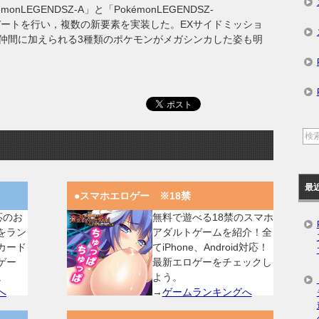
nLEGENDSZ-A」と「PokémonLEGENDSZ-
n」にアップデートを行い，複数の新要素を実装した。EXサイドミッショ
仲間に加えられる3種類のポケモンがメガシンカした姿も明
最
●スマホエロゲー ※18禁
対応のお
無料で遊べる18禁のスマホ
をラン
アダルトゲームを紹介！全
カード
てiPhone、Android対応！
ゲー
最新エロゲーをチェックし
。
よう。
へ
→
ゲームランキングへ