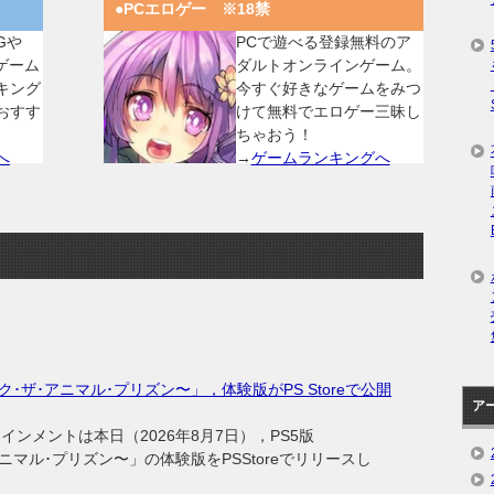
●PCエロゲー ※18禁
Gや
PCで遊べる登録無料のア
ゲーム
ダルトオンラインゲーム。
キング
今すぐ好きなゲームをみつ
おすす
けて無料でエロゲー三昧し
ちゃおう！
へ
→
ゲームランキングへ
〜ブレイク･ザ･アニマル･プリズン〜」，体験版がPS Storeで公開
ア
メントは本日（2026年8月7日），PS5版
ザ･アニマル･プリズン〜」の体験版をPSStoreでリリースし