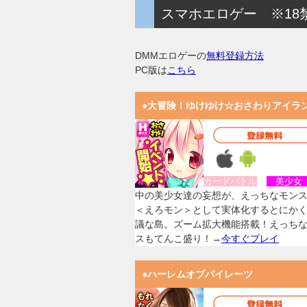
スマホエロゲー ※18
DMMエロゲーの
無料登録方法
PC版は
こちら
●大冒険！ゆけゆけ☆おさわりアイラ
カードバトル
美少
中の美少女達の妄想が、えっちなモン
＜えろモン＞として実体化するとにか
議な島。ズーム拡大機能搭載！えっち
スもてんこ盛り！→
今すぐプレイ
●ハーレムオブパイレーツ