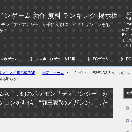
ポケモ
インゲーム 新作 無料 ランキング 掲示板
「Pok
「Pok
，幻のポケモン「ディアンシー」が手に入るEXサイドミッションを配
にア
かに
EX
初に
した
スマホゲーム
スマホエロゲー ※18禁
PCゲーム
P
ンキング 掲示板 TOP
最新ニュース
「Pokémon LEGENDS Z-A」
た姿も明らかに
NDS Z-A」，幻のポケモン「ディアンシー」が
カ
ションを配信。“御三家”のメガシンカした