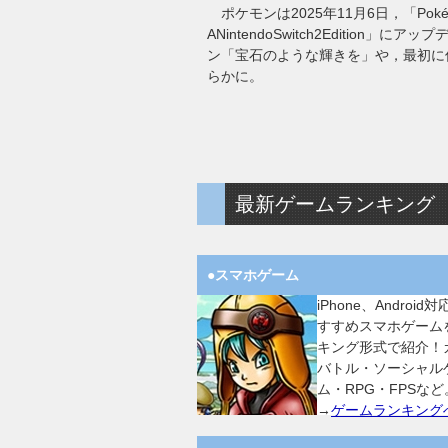
ポケモンは2025年11月6日，「Pokémo
ANintendoSwitch2Editio
ン「宝石のような輝きを」や，最初に
らかに。
最新ゲームランキング
●スマホゲーム
iPhone、Android
すすめスマホゲーム
キング形式で紹介！
バトル・ソーシャル
ム・RPG・FPSなど
→
ゲームランキング