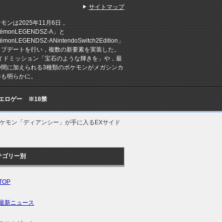
サイトマップ
ンは2025年11月6日，
émonLEGENDSZ-A」と
émonLEGENDSZ-ANintendoSwitch2Edition」
ップデートを行い，複数の新要素を実装した。
サイドミッション「宝石のような輝きを」や，最
仲間に加えられる3種類のポケモンがメガシンカ
姿も明らかに。
Cエロゲー ※18禁
，幻のポケモン「ディアンシー」が手に入るEXサイド
テゴリー別
TOP
最新ニュース