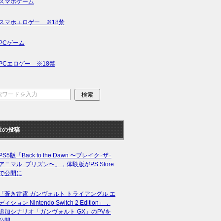
スマホゲーム
スマホエロゲー ※18禁
PCゲーム
PCエロゲー ※18禁
近の投稿
PS5版「Back to the Dawn 〜ブレイク･ザ･
アニマル･プリズン〜」，体験版がPS Store
で公開に
「蒼き雷霆 ガンヴォルト トライアングル エ
ディション Nintendo Switch 2 Edition」，
追加シナリオ「ガンヴォルト GX」のPVを
公開