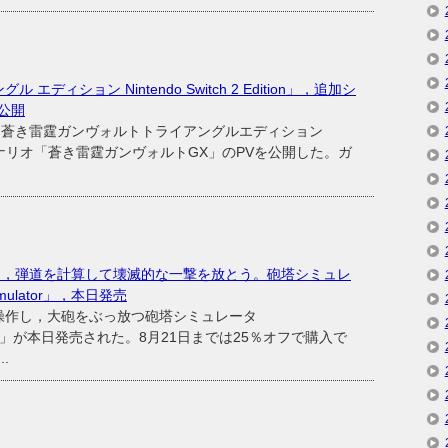
ディション Nintendo Switch 2 Edition」，追加シ
公開
蒼き雷霆ガンヴォルトトライアングルエディション
n」の追加シナリオ「蒼き雷霆ガンヴォルトGX」のPVを公開した。ガ
操り，弾道を計算して壊滅的な一撃を放とう。砲塔シミュレ
 Simulator」，本日発売
操作し，大砲をぶっ放つ砲塔シミュレータ
imulator」が本日発売された。8月21日までは25％オフで購入で
.