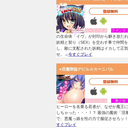
搭載
カードバトル
ファンタ
の生命体「イヴ」が封印から解き放た
妖精と契り（SEX）を交わす事で仲間
し、敵に支配された妖精はイカして正
せ。→
今すぐプレイ
●淫魔降臨デビル☆カーニバル
カードバトル
美少
ヒーローを名乗る若者が、なぜか魔王
しちゃった・・・！？ 最強の魔術「淫
で、悪魔っ娘を性の力で服従させろッ
すぐプレイ