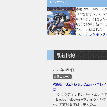
●PCゲーム
本格RPG・MMORP
FPSなどオンライン
をジャンル別にラン
形式で掲載。新作・
めゲームはこれだ！
→
ゲームランキング
最新情報
2026年8月7日
最新ニュース
PS5版「Back to the Dawn 
に
クラウディッドレパードエンタテイン
「BacktotheDawn〜ブレイク･
た。本体験版では，主人公...