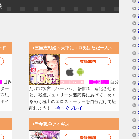
禁
ンド
●三国志戦姫～天下にエロ男はただ一人～
世界
自分
女
カードバトル
三国志
スター
だけの後宮（ハーレム）を作れ！進化させる
く不思
と、戦姫ジュエリーを姫武将にあげて、めく
なボイ
るめく極上のエロストーリーを自分だけで堪
能しよう！ →
今すぐプレイ
●千年戦争アイギス