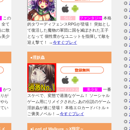
この
本格
女
SLG
ファンタジー
、全て
的タワーディフェンスRPGが登場！ 突如とし
島に散
て復活した魔物の軍団に国を滅ぼされた王子
る美少
となって 個性豊かなユニットを指揮して敵を
迎え撃て！ →
今すぐプレイ
●淫妖蟲
かつ
一番
女
カードバトル
美少女
残りが
スケベで、変態で過激なゲーム！ ソーシャル
族やら
ゲーム用にリメイクされた､あの伝説のゲーム
してい
淫妖蟲が遂に登場！ 本格エロカードバトル＋
ご褒美ノベル！→
今すぐプレイ
ニメ
●Lord of Walkure ～X指定～