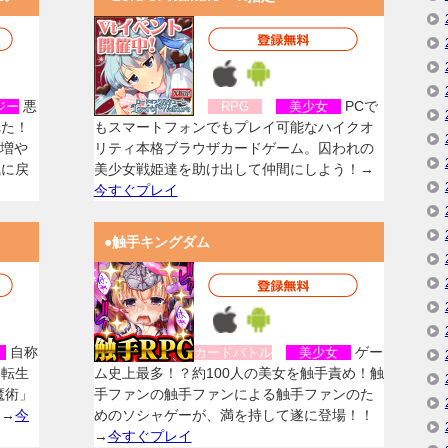
悪
PCで
ジー
RPG
美少女
れた！
もスマートフォンでもプレイ可能なハイクオ
を増や
リティ本格ブラウザカードゲーム。囚われの
気に戻
美少女戦姫達を助け出して仲間にしよう！→
今すぐプレイ
●触手キングダム
自称
ゲー
女
カードバトル
美少女
に転生
ム史上最多！？約100人の美女を触手責め！触
魔術」
手ファンの触手ファンによる触手ファンのた
！→
今
めのソシャゲーが、満を持して遂に登場！！
→
今すぐプレイ