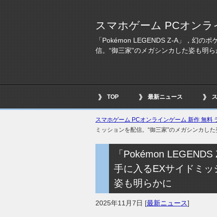
スマホゲーム PCオンラ
「Pokémon LEGENDS Z-A」
信。“御三家”のメガシンカした姿も明ら
TOP
最新ニュース
スマホゲーム PCオンラインゲーム 新作 無料 ラ
ミッションを配信。“御三家”のメガシンカし
「Pokémon LEGE
手に入るEXサイドミッ
姿も明らかに
2025年11月7日
[
最新ニュース
]