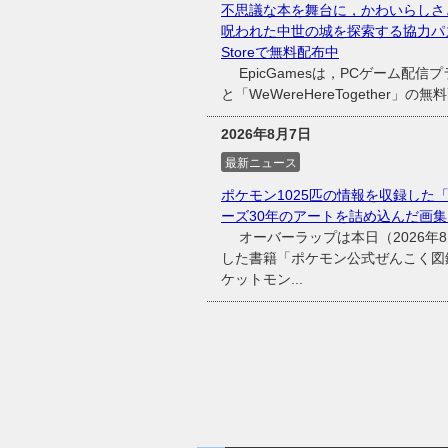
不思議な本を舞台に，かわいらしさと不
呪われた中世の城を探索する協力パズルADV「
Storeで無料配布中
EpicGamesは，PCゲーム配信プラッ
と「WeWereHereTogether
2026年8月7日
最新ニュース
ポケモン1025匹の情報を収録した「
ーズ30年のアートを詰め込んだ画集
オーバーラップは本日（2026年8
した書籍「ポケモン公式ぜんこく図鑑
ケットモン...