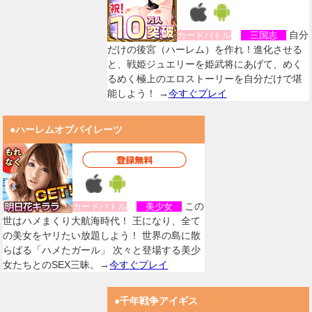
自分
カードバトル
三国志
だけの後宮（ハーレム）を作れ！進化させる
と、戦姫ジュエリーを姫武将にあげて、めく
るめく極上のエロストーリーを自分だけで堪
能しよう！ →
今すぐプレイ
●ハーレムオブパイレーツ
この
カードバトル
美少女
世はハメまくり大航海時代！ 王になり、全て
の美女をヤリたい放題しよう！ 世界の島に散
らばる「ハメたガール」 次々と登場する美少
女たちとのSEX三昧。→
今すぐプレイ
●千年戦争アイギス