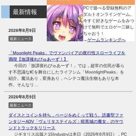
PCで遊べる登録無料のア
最新情報
ダルトオンラインゲーム。
今すぐ好きなゲームをみつ
けて無料でエロゲー三昧し
2026年8月9日
ちゃおう！
最新ニュース
→
ゲームランキングへ
「Moonlight Peaks」でヴァンパイアの夜行性スローライフを
満喫【放課後れびゅあーず！】
今回の「放課後れびゅあーず！」では，超常の住民が暮ら
す不思議な町を舞台にしたライフシム「MoonlightPeaks」を
紹介。魔法あり，変身あり，ヘンテコ魔法生物もありな本
作。そんなリ...
2026年8月9日
最新ニュース
ダイスとコインを持ち，ページをめくって戦う。読書型ファ
ンタジーADV「ヴェリタステイルズ：暗黒城の魔女」のサウ
ンドトラックをリリース
ジギタリス出版と15Industryは本日（2026年8月9日），PC