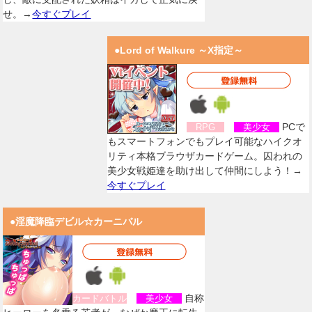
せ。→
今すぐプレイ
●Lord of Walkure ～X指定～
PCで
RPG
美少女
もスマートフォンでもプレイ可能なハイクオ
リティ本格ブラウザカードゲーム。囚われの
美少女戦姫達を助け出して仲間にしよう！→
今すぐプレイ
●淫魔降臨デビル☆カーニバル
自称
カードバトル
美少女