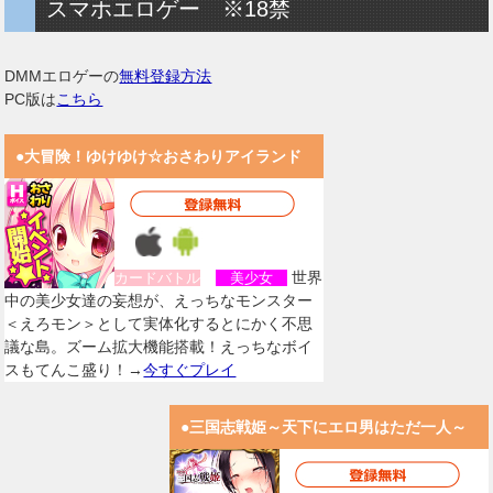
スマホエロゲー ※18禁
DMMエロゲーの
無料登録方法
PC版は
こちら
●大冒険！ゆけゆけ☆おさわりアイランド
世界
カードバトル
美少女
中の美少女達の妄想が、えっちなモンスター
＜えろモン＞として実体化するとにかく不思
議な島。ズーム拡大機能搭載！えっちなボイ
スもてんこ盛り！→
今すぐプレイ
●三国志戦姫～天下にエロ男はただ一人～