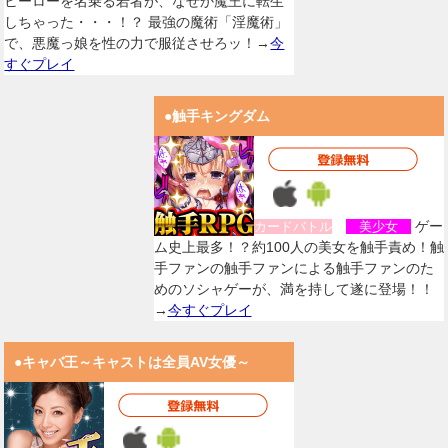
ヒーローを名乗る若者が、なぜか魔王に転生
しちゃった・・・！？ 最強の魔術「淫魔術」
で、悪魔っ娘を性の力で服従させろッ！→
今
すぐプレイ
●触手キングダム
ゲー
カードバトル
美少女
ム史上最多！？約100人の美女を触手責め！触
手ファンの触手ファンによる触手ファンのた
めのソシャゲーが、満を持して遂に登場！！
→
今すぐプレイ
●キャバ王～キャストは全員AV女優～