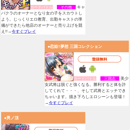
キャ
カードバトル
その他
バクラのオーナーとなり女の子をスカウトし
よう。じっくりエロ教育、出勤キャストの準
備ができたら他店のオーナーと売り上げを競
え!!→
今すぐプレイ
●恋姫†夢想 三国コレクション
美少
カードバトル
三国志
女武将は脱ぐと強くなる。勝利すると体を許
してくれて・・・、そして武将とエッチでき
ちゃいます。描き下ろしエロシーンも登場！
→
今すぐプレイ
●男ノ頂