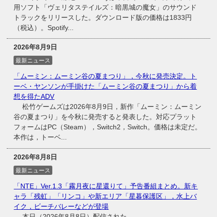
用ソフト「ヴェリタステイルズ：暗黒城の魔女」のサウンド
トラックをリリースした。ダウンロード版の価格は1833円
（税込）。Spotify...
2026年8月9日
最新ニュース
「ムーミン：ムーミン谷の夏まつり」，今秋に発売決定。ト
ーベ・ヤンソンが手掛けた「ムーミン谷の夏まつり」から着
想を得たADV
松竹ゲームズは2026年8月9日，新作「ムーミン：ムーミン
谷の夏まつり」を今秋に発売すると発表した。対応プラット
フォームはPC（Steam），Switch2，Switch。価格は未定だ。
本作は，トーベ...
2026年8月8日
最新ニュース
「NTE」Ver.1.3「霧月夜に星還りて」予告番組まとめ。新キ
ャラ「残虹」「リンコ」や新エリア「星暮保護区」，水上バ
イク，ビーチバレーなどが登場
本日（2026年8月8日）配信された