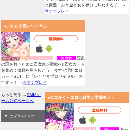
と豪遊！力と金と女を存分に味わえるそ。→
今すぐプレイ
●いただき淫ロワイヤル
淫乱
カードバトル
美少女
の国を救うために乙女達が激戦へ!!乙女カード
を集めて激戦を勝ち抜こう！今すぐ淫乱エロ
カードGETしに「いただき淫ロワイヤル」の
世界へ！ →
今すぐプレイ
もっと見る →
DMMゲ
●エロがく～エロと科学と学園モノ～
ーム公式ページへ
サブコンテンツ
片っ
カードバトル
美少女