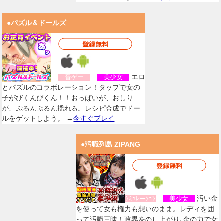
●パズル＆ドールズ
エロ
音ゲー
美少女
とパズルのコラボレーション！タップで女の
子がびくんびくん！！おっぱいが、おしり
が、ぷるんぷるん揺れる。レシピ合成でドー
ルをゲットしよう。 →
今すぐプレイ
●汚職列島 ZIPANG
汚い金
ｼﾐｭﾚーｼｮﾝ
美少女
を使って女も権力も想いのまま。レディを囲
って汚職三昧！政界をのし上がり､金の力で女