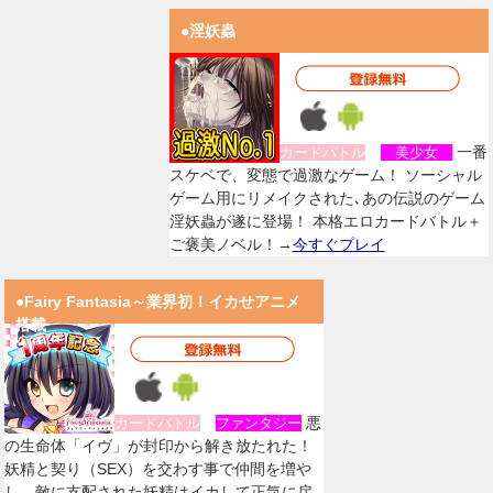
●淫妖蟲
一番
カードバトル
美少女
スケベで、変態で過激なゲーム！ ソーシャル
ゲーム用にリメイクされた､あの伝説のゲーム
淫妖蟲が遂に登場！ 本格エロカードバトル＋
ご褒美ノベル！→
今すぐプレイ
●Fairy Fantasia～業界初！イカせアニメ
搭載
悪
カードバトル
ファンタジー
の生命体「イヴ」が封印から解き放たれた！
妖精と契り（SEX）を交わす事で仲間を増や
し、敵に支配された妖精はイカして正気に戻