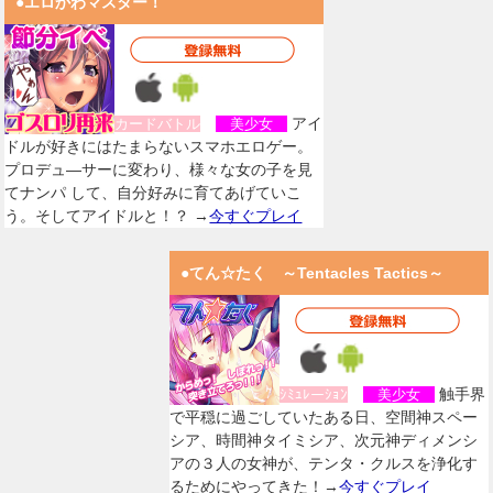
●エロかわマスター！
アイ
カードバトル
美少女
ドルが好きにはたまらないスマホエロゲー。
プロデュ―サーに変わり、様々な女の子を見
てナンパ して、自分好みに育てあげていこ
う。そしてアイドルと！？ →
今すぐプレイ
●てん☆たく ～Tentacles Tactics～
触手界
ｼﾐｭﾚーｼｮﾝ
美少女
で平穏に過ごしていたある日、空間神スペー
シア、時間神タイミシア、次元神ディメンシ
アの３人の女神が、テンタ・クルスを浄化す
るためにやってきた！→
今すぐプレイ