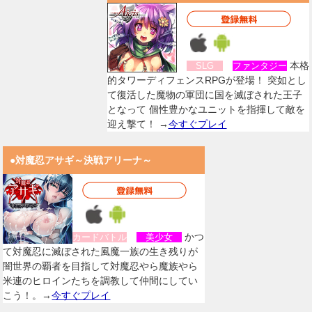
本格
SLG
ファンタジー
的タワーディフェンスRPGが登場！ 突如とし
て復活した魔物の軍団に国を滅ぼされた王子
となって 個性豊かなユニットを指揮して敵を
迎え撃て！ →
今すぐプレイ
●対魔忍アサギ～決戦アリーナ～
かつ
カードバトル
美少女
て対魔忍に滅ぼされた風魔一族の生き残りが
闇世界の覇者を目指して対魔忍やら魔族やら
米連のヒロインたちを調教して仲間にしてい
こう！。→
今すぐプレイ