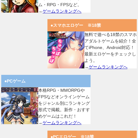
ム・RPG・FPSなど。
→
ゲームランキングへ
●スマホエロゲー ※18禁
無料で遊べる18禁のスマホ
アダルトゲームを紹介！全
てiPhone、Android対応！
最新エロゲーをチェックし
よう。
→
ゲームランキングへ
●PCゲーム
本格RPG・MMORPGや
FPSなどオンラインゲーム
をジャンル別にランキング
形式で掲載。新作・おすす
めゲームはこれだ！
→
ゲームランキングへ
●PCエロゲー ※18禁