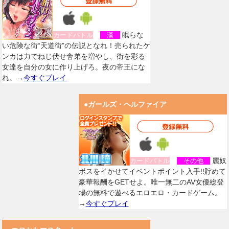
眠らな
カードバトル
漢
い危険な街“天道街”の伝説となれ！売られたケ
ンカは力でねじ伏せ舎弟を増やし、街を彩る
女達を自分の女に作り上げろ。夜の帝王にな
れ。→
今すぐプレイ
●ガールズ・ヘルファイア
麗奴
カードバトル
その他
ボスをイかせてイベントポイント入手!!貯めて
豪華報酬をGETせよ。唯一無二のAV女優総登
場の無料で遊べるエロエロ・カードゲーム。
→
今すぐプレイ