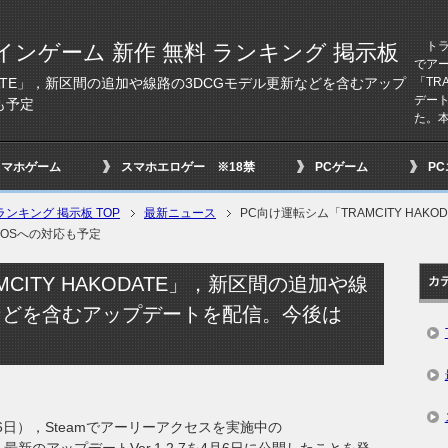
トラム
インゲーム 新作 無料 ランキング 掲示板
でア
「TR
ODATE」，新区間の追加や線路の3DCGモデル更新などを含むアップ
デート
も予定
た。本
スマホゲーム
スマホエロゲー ※18禁
PCゲーム
P
ンキング 掲示板 TOP
最新ニュース
PC向け運転シム「TRAMCITY HA
OSへの対応も予定
CITY HAKODATE」，新区間の追加や線
カ
などを含むアップデートを配信。今後は
6日），Steamでアーリーアクセスを実施中の