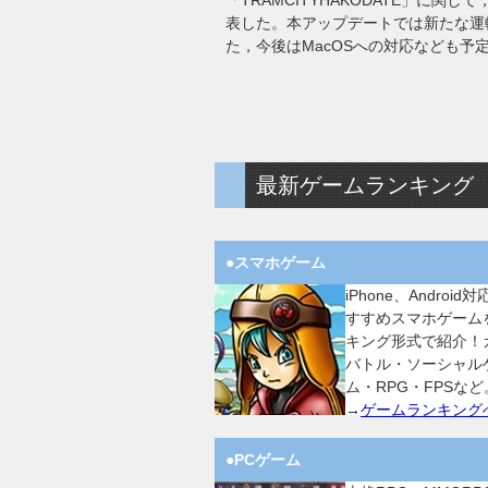
「TRAMCITYHAKODATE」に関し
表した。本アップデートでは新たな運
た，今後はMacOSへの対応なども予
最新ゲームランキング
●スマホゲーム
iPhone、Android
すすめスマホゲーム
キング形式で紹介！
バトル・ソーシャル
ム・RPG・FPSなど
→
ゲームランキング
●PCゲーム