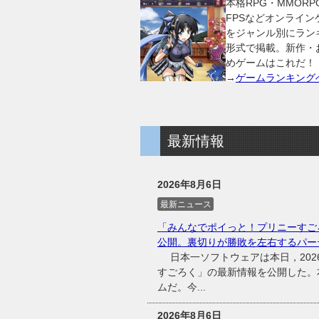
本格RPG・MMORP
FPSなどオンライン
をジャンル別にラン
形式で掲載。新作・
めゲームはこれだ！
→
ゲームランキング
最新情報
2026年8月6日
最新ニュース
「みんなでポイっと！プリニーすご
公開。裏切りが勝敗を左右するパー
日本一ソフトウェアは本日，2026
すごろく」の最新情報を公開した。
ムだ。今...
2026年8月6日