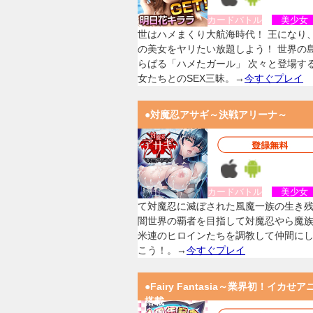
カードバトル
美少
世はハメまくり大航海時代！ 王になり
の美女をヤリたい放題しよう！ 世界の
らばる「ハメたガール」 次々と登場す
女たちとのSEX三昧。→
今すぐプレイ
●対魔忍アサギ～決戦アリーナ～
カードバトル
美少
て対魔忍に滅ぼされた風魔一族の生き
闇世界の覇者を目指して対魔忍やら魔
米連のヒロインたちを調教して仲間に
こう！。→
今すぐプレイ
●Fairy Fantasia～業界初！イカせア
搭載