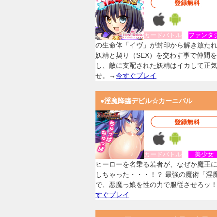
カードバトル
ファンタ
の生命体「イヴ」が封印から解き放た
妖精と契り（SEX）を交わす事で仲間
し、敵に支配された妖精はイカして正
せ。→
今すぐプレイ
●淫魔降臨デビル☆カーニバル
カードバトル
美少
ヒーローを名乗る若者が、なぜか魔王
しちゃった・・・！？ 最強の魔術「淫
で、悪魔っ娘を性の力で服従させろッ
すぐプレイ