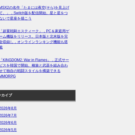
MSX2の名作「たまには夜空(そら)を見上げ
て。」，Switch版を配信開始。星と星をつ
ないで星座を描こう
「超翼戦騎エスティーク」，PC＆家庭用ゲ
ーム機版をリリース。日本版と北米版を完
全収録し，オンラインランキング機能も搭
載
「KINGDOM2: War in Flames」，正式サー
ビスを韓国で開始。種族と武器を組み合わ
せて独自の戦闘スタイルを構築できる
MMORPG
ーカイブ
2026年8月
2026年7月
2026年6月
2026年5月