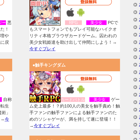
悪
PCで
ジー
RPG
美少女
れた！
もスマートフォンでもプレイ可能なハイクオ
を増や
リティ本格ブラウザカードゲーム。囚われの
気に戻
美少女戦姫達を助け出して仲間にしよう！→
今すぐプレイ
●触手キングダム
自称
ゲー
女
カードバトル
美少女
に転生
ム史上最多！？約100人の美女を触手責め！触
魔術」
手ファンの触手ファンによる触手ファンのた
！→
今
めのソシャゲーが、満を持して遂に登場！！
→
今すぐプレイ