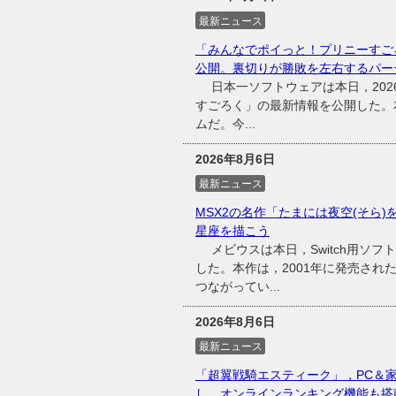
最新ニュース
「みんなでポイっと！プリニーすご
公開。裏切りが勝敗を左右するパー
日本一ソフトウェアは本日，2026
すごろく」の最新情報を公開した。
ムだ。今...
2026年8月6日
最新ニュース
MSX2の名作「たまには夜空(そら)
星座を描こう
メビウスは本日，Switch用ソフ
した。本作は，2001年に発売され
つながってい...
2026年8月6日
最新ニュース
「超翼戦騎エスティーク」，PC＆
し，オンラインランキング機能も搭