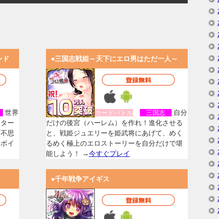
ンド
●三国志戦姫～天下にエロ男はただ一人～
世界
自分
女
カードバトル
三国志
スター
だけの後宮（ハーレム）を作れ！進化させる
く不思
と、戦姫ジュエリーを姫武将にあげて、めく
なボイ
るめく極上のエロストーリーを自分だけで堪
能しよう！ →
今すぐプレイ
●千年戦争アイギス