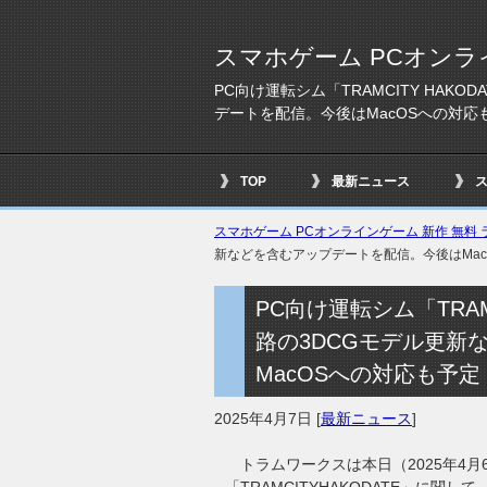
スマホゲーム PCオンラ
PC向け運転シム「TRAMCITY HAK
デートを配信。今後はMacOSへの対応
TOP
最新ニュース
スマホゲーム PCオンラインゲーム 新作 無料 ラ
新などを含むアップデートを配信。今後はMac
PC向け運転シム「TRAM
路の3DCGモデル更新
MacOSへの対応も予定
2025年4月7日
[
最新ニュース
]
トラムワークスは本日（2025年4月