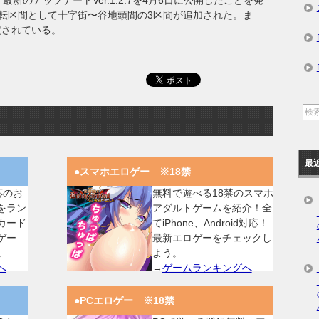
て，最新のアップデートVer.1.2.7を4月6日に公開したことを発
転区間として十字街〜谷地頭間の3区間が追加された。ま
定されている。
最
●スマホエロゲー ※18禁
対応のお
無料で遊べる18禁のスマホ
をラン
アダルトゲームを紹介！全
カード
てiPhone、Android対応！
ゲー
最新エロゲーをチェックし
。
よう。
へ
→
ゲームランキングへ
●PCエロゲー ※18禁