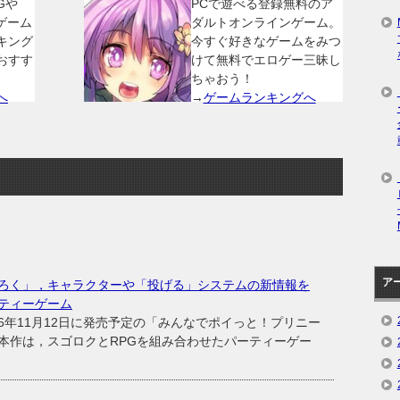
Gや
PCで遊べる登録無料のア
ゲーム
ダルトオンラインゲーム。
キング
今すぐ好きなゲームをみつ
おすす
けて無料でエロゲー三昧し
ちゃおう！
へ
→
ゲームランキングへ
ア
ろく」，キャラクターや「投げる」システムの新情報を
ティーゲーム
年11月12日に発売予定の「みんなでポイっと！プリニー
本作は，スゴロクとRPGを組み合わせたパーティーゲー