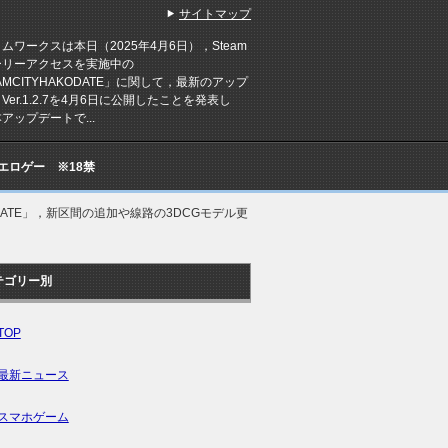
サイトマップ
ワークスは本日（2025年4月6日），Steam
ーリーアクセスを実施中の
AMCITYHAKODATE」に関して，最新のアップ
Ver.1.2.7を4月6日に公開したことを発表し
アップデートで...
Cエロゲー ※18禁
KODATE」，新区間の追加や線路の3DCGモデル更
テゴリー別
TOP
最新ニュース
スマホゲーム