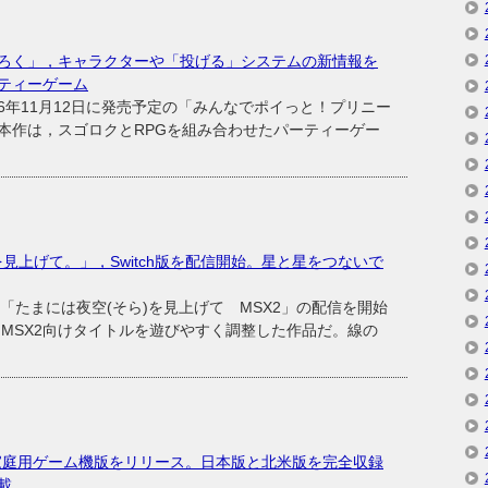
ろく」，キャラクターや「投げる」システムの新情報を
ティーゲーム
年11月12日に発売予定の「みんなでポイっと！プリニー
本作は，スゴロクとRPGを組み合わせたパーティーゲー
を見上げて。」，Switch版を配信開始。星と星をつないで
ト「たまには夜空(そら)を見上げて MSX2」の配信を開始
たMSX2向けタイトルを遊びやすく調整した作品だ。線の
家庭用ゲーム機版をリリース。日本版と北米版を完全収録
載