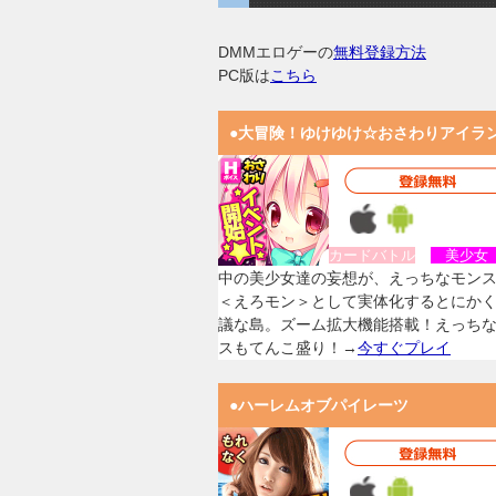
DMMエロゲーの
無料登録方法
PC版は
こちら
●大冒険！ゆけゆけ☆おさわりアイラ
カードバトル
美少
中の美少女達の妄想が、えっちなモン
＜えろモン＞として実体化するとにか
議な島。ズーム拡大機能搭載！えっち
スもてんこ盛り！→
今すぐプレイ
●ハーレムオブパイレーツ