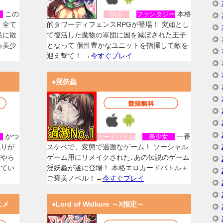
この
本格
女
SLG
ファンタジー
、全て
的タワーディフェンスRPGが登場！ 突如とし
島に散
て復活した魔物の軍団に国を滅ぼされた王子
る美少
となって 個性豊かなユニットを指揮して敵を
迎え撃て！ →
今すぐプレイ
●淫妖蟲
かつ
一番
女
カードバトル
美少女
残りが
スケベで、変態で過激なゲーム！ ソーシャル
族やら
ゲーム用にリメイクされた､あの伝説のゲーム
してい
淫妖蟲が遂に登場！ 本格エロカードバトル＋
ご褒美ノベル！→
今すぐプレイ
ニメ
●Lord of Walkure ～X指定～