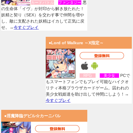
悪
カードバトル
ファンタジー
の生命体「イヴ」が封印から解き放たれた！
妖精と契り（SEX）を交わす事で仲間を増や
し、敵に支配された妖精はイカして正気に戻
せ。→
今すぐプレイ
●Lord of Walkure ～X指定～
PCで
RPG
美少女
もスマートフォンでもプレイ可能なハイクオ
リティ本格ブラウザカードゲーム。囚われの
美少女戦姫達を助け出して仲間にしよう！→
今すぐプレイ
●淫魔降臨デビル☆カーニバル