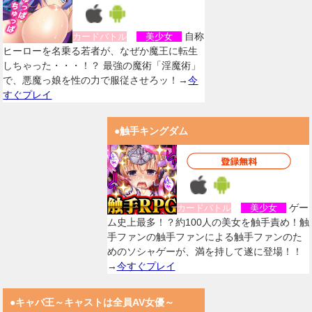
自称
カードバトル
美少女
ヒーローを名乗る若者が、なぜか魔王に転生
しちゃった・・・！？ 最強の魔術「淫魔術」
で、悪魔っ娘を性の力で服従させろッ！→
今
すぐプレイ
●触手キングダム
ゲー
カードバトル
美少女
ム史上最多！？約100人の美女を触手責め！触
手ファンの触手ファンによる触手ファンのた
めのソシャゲーが、満を持して遂に登場！！
→
今すぐプレイ
●キャバ王～キャストは全員AV女優～