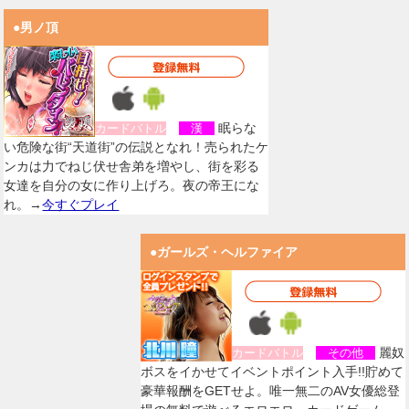
●男ノ頂
眠らな
カードバトル
漢
い危険な街“天道街”の伝説となれ！売られたケ
ンカは力でねじ伏せ舎弟を増やし、街を彩る
女達を自分の女に作り上げろ。夜の帝王にな
れ。→
今すぐプレイ
●ガールズ・ヘルファイア
麗奴
カードバトル
その他
ボスをイかせてイベントポイント入手!!貯めて
豪華報酬をGETせよ。唯一無二のAV女優総登