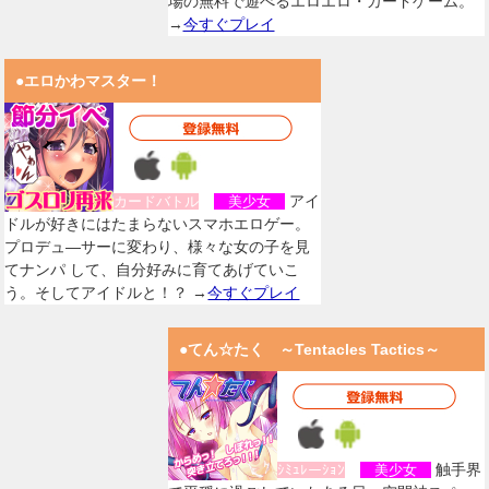
場の無料で遊べるエロエロ・カードゲーム。
→
今すぐプレイ
●エロかわマスター！
アイ
カードバトル
美少女
ドルが好きにはたまらないスマホエロゲー。
プロデュ―サーに変わり、様々な女の子を見
てナンパ して、自分好みに育てあげていこ
う。そしてアイドルと！？ →
今すぐプレイ
●てん☆たく ～Tentacles Tactics～
触手界
ｼﾐｭﾚーｼｮﾝ
美少女