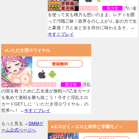
汚い金
ｼﾐｭﾚーｼｮﾝ
美少女
を使って女も権力も想いのまま。レディを囲
って汚職三昧！政界をのし上がり､金の力で女
と豪遊！力と金と女を存分に味わえるそ。→
今すぐプレイ
●いただき淫ロワイヤル
淫乱
カードバトル
美少女
の国を救うために乙女達が激戦へ!!乙女カード
を集めて激戦を勝ち抜こう！今すぐ淫乱エロ
カードGETしに「いただき淫ロワイヤル」の
世界へ！ →
今すぐプレイ
もっと見る →
DMMゲ
●エロがく～エロと科学と学園モノ～
ーム公式ページへ