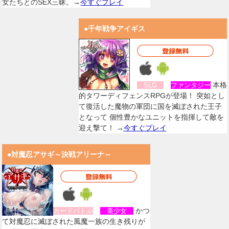
女たちとのSEX三昧。→
今すぐプレイ
●千年戦争アイギス
本格
SLG
ファンタジー
的タワーディフェンスRPGが登場！ 突如とし
て復活した魔物の軍団に国を滅ぼされた王子
となって 個性豊かなユニットを指揮して敵を
迎え撃て！ →
今すぐプレイ
●対魔忍アサギ～決戦アリーナ～
かつ
カードバトル
美少女
て対魔忍に滅ぼされた風魔一族の生き残りが