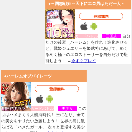
●三国志戦姫～天下にエロ男はただ一人～
自分
カードバトル
三国志
だけの後宮（ハーレム）を作れ！進化させる
と、戦姫ジュエリーを姫武将にあげて、めく
るめく極上のエロストーリーを自分だけで堪
能しよう！ →
今すぐプレイ
●ハーレムオブパイレーツ
この
カードバトル
美少女
世はハメまくり大航海時代！ 王になり、全て
の美女をヤリたい放題しよう！ 世界の島に散
らばる「ハメたガール」 次々と登場する美少