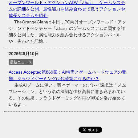
オープンワールド・アクションADV「Zhai」，ゲームシステ
ムの詳細を公開。属性能力を組み合わせて戦うアクションや
成長システムを紹介
TheOrangeGiantは本日，PC向けオープンワールド・アク
ションアドベンチャー「Zhai」のゲームシステムに関する詳
細を公開した。属性能力を組み合わせるアクションバトル
や，失われた記憶...
2026年8月10日
最新ニュース
Access Accepted第869回：AI特需とゲームハードウェアの受
難。クラウドゲーミングは代替策になるのか？
生成AIブームに伴い，我々ゲーマーのプレイ環境は「メム
フレーション」という名の深刻な価格高騰に巻き込まれてい
る。その結果，クラウドゲーミングが再び脚光を浴び始めて
いるよ...