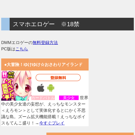
スマホエロゲー ※18禁
DMMエロゲーの
無料登録方法
PC版は
こちら
●大冒険！ゆけゆけ☆おさわりアイランド
世界
カードバトル
美少女
中の美少女達の妄想が、えっちなモンスター
＜えろモン＞として実体化するとにかく不思
議な島。ズーム拡大機能搭載！えっちなボイ
スもてんこ盛り！→
今すぐプレイ