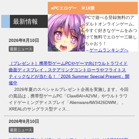
●PCエロゲー ※18禁
PCで遊べる登録無料のア
最新情報
ダルトオンラインゲーム。
今すぐ好きなゲームをみつ
けて無料でエロゲー三昧し
2026年8月10日
ちゃおう！
最新ニュース
→
ゲームランキングへ
［プレゼント］携帯型ゲームPCやゲーマ向けウルトラワイド
曲面ディスプレイ，ステアリングコントローラやフライトス
ティックなどが当たる！「2026 Summer Special Present」開
催中
2026年夏のスペシャルプレゼント企画を実施します。今回
の賞品は，携帯型ゲームPC「Claw8AI+A2VM」やウルトラワ
イドゲーミングディスプレイ「AlienwareAW3426DWM」，
XREALのサングラス型ディス...
2026年8月10日
最新ニュース