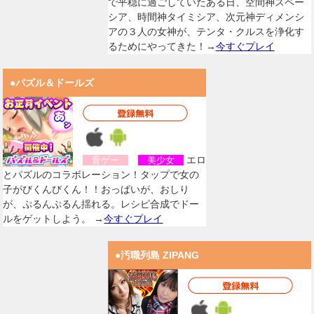
で平穏に過ごしていたある日、空間神スペー
シア、時間神タイミシア、次元神ディメンシ
アの３人の女神が、テンタ・クルスを浄化す
るためにやってきた！→
今すぐプレイ
●パズル＆ドールズ
エロ
音ゲー
美少女
とパズルのコラボレーション！タップで女の
子がびくんびくん！！おっぱいが、おしり
が、ぷるんぷるん揺れる。レシピ合成でドー
ルをゲットしよう。 →
今すぐプレイ
●汚職列島 ZIPANG