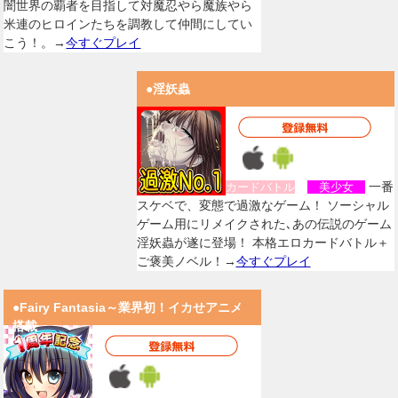
闇世界の覇者を目指して対魔忍やら魔族やら
米連のヒロインたちを調教して仲間にしてい
こう！。→
今すぐプレイ
●淫妖蟲
一番
カードバトル
美少女
スケベで、変態で過激なゲーム！ ソーシャル
ゲーム用にリメイクされた､あの伝説のゲーム
淫妖蟲が遂に登場！ 本格エロカードバトル＋
ご褒美ノベル！→
今すぐプレイ
●Fairy Fantasia～業界初！イカせアニメ
搭載