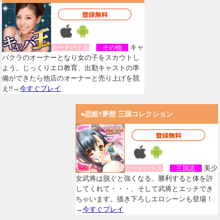
キャ
カードバトル
その他
バクラのオーナーとなり女の子をスカウトし
よう。じっくりエロ教育、出勤キャストの準
備ができたら他店のオーナーと売り上げを競
え!!→
今すぐプレイ
●恋姫†夢想 三国コレクション
美少
カードバトル
三国志
女武将は脱ぐと強くなる。勝利すると体を許
してくれて・・・、そして武将とエッチでき
ちゃいます。描き下ろしエロシーンも登場！
→
今すぐプレイ