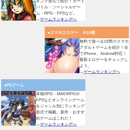
キング形式で紹介！カード
バトル・ソーシャルゲー
ム・RPG・FPSなど。
→
ゲームランキングへ
●スマホエロゲー ※18禁
無料で遊べる18禁のスマホ
アダルトゲームを紹介！全
てiPhone、Android対応！
最新エロゲーをチェックし
よう。
→
ゲームランキングへ
●PCゲーム
本格RPG・MMORPGや
FPSなどオンラインゲーム
をジャンル別にランキング
形式で掲載。新作・おすす
めゲームはこれだ！
→
ゲームランキングへ