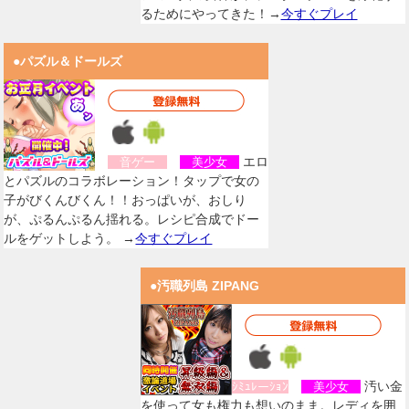
るためにやってきた！→
今すぐプレイ
●パズル＆ドールズ
エロ
音ゲー
美少女
とパズルのコラボレーション！タップで女の
子がびくんびくん！！おっぱいが、おしり
が、ぷるんぷるん揺れる。レシピ合成でドー
ルをゲットしよう。 →
今すぐプレイ
●汚職列島 ZIPANG
汚い金
ｼﾐｭﾚーｼｮﾝ
美少女
を使って女も権力も想いのまま。レディを囲