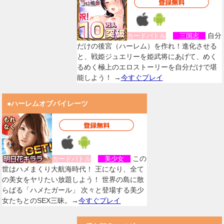
自分
カードバトル
三国志
だけの後宮（ハーレム）を作れ！進化させる
と、戦姫ジュエリーを姫武将にあげて、めく
るめく極上のエロストーリーを自分だけで堪
能しよう！ →
今すぐプレイ
●ハーレムオブパイレーツ
この
カードバトル
美少女
世はハメまくり大航海時代！ 王になり、全て
の美女をヤリたい放題しよう！ 世界の島に散
らばる「ハメたガール」 次々と登場する美少
女たちとのSEX三昧。→
今すぐプレイ