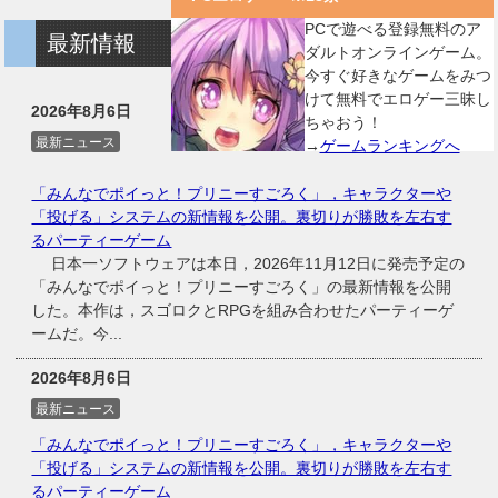
PCで遊べる登録無料のア
最新情報
ダルトオンラインゲーム。
今すぐ好きなゲームをみつ
けて無料でエロゲー三昧し
2026年8月6日
ちゃおう！
最新ニュース
→
ゲームランキングへ
「みんなでポイっと！プリニーすごろく」，キャラクターや
「投げる」システムの新情報を公開。裏切りが勝敗を左右す
るパーティーゲーム
日本一ソフトウェアは本日，2026年11月12日に発売予定の
「みんなでポイっと！プリニーすごろく」の最新情報を公開
した。本作は，スゴロクとRPGを組み合わせたパーティーゲ
ームだ。今...
2026年8月6日
最新ニュース
「みんなでポイっと！プリニーすごろく」，キャラクターや
「投げる」システムの新情報を公開。裏切りが勝敗を左右す
るパーティーゲーム