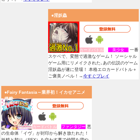
●淫妖蟲
一番
カードバトル
美少女
スケベで、変態で過激なゲーム！ ソーシャル
ゲーム用にリメイクされた､あの伝説のゲーム
淫妖蟲が遂に登場！ 本格エロカードバトル＋
ご褒美ノベル！→
今すぐプレイ
●Fairy Fantasia～業界初！イカせアニメ
搭載
悪
カードバトル
ファンタジー
の生命体「イヴ」が封印から解き放たれた！
妖精と契り（SEX）を交わす事で仲間を増や