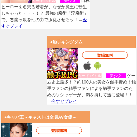
自称
カードバトル
美少女
ヒーローを名乗る若者が、なぜか魔王に転生
しちゃった・・・！？ 最強の魔術「淫魔術」
で、悪魔っ娘を性の力で服従させろッ！→
今
すぐプレイ
●触手キングダム
ゲー
カードバトル
美少女
ム史上最多！？約100人の美女を触手責め！触
手ファンの触手ファンによる触手ファンのた
めのソシャゲーが、満を持して遂に登場！！
→
今すぐプレイ
●キャバ王～キャストは全員AV女優～