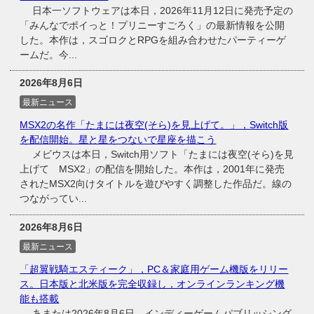
日本一ソフトウェアは本日，2026年11月12日に発売予定の
「みんなでポイっと！プリニーすごろく」の最新情報を公開
した。本作は，スゴロクとRPGを組み合わせたパーティーゲ
ームだ。今...
2026年8月6日
最新ニュース
MSX2の名作「たまには夜空(そら)を見上げて。」，Switch版
を配信開始。星と星をつないで星座を描こう
メビウスは本日，Switch用ソフト「たまには夜空(そら)を見
上げて MSX2」の配信を開始した。本作は，2001年に発売
されたMSX2向けタイトルを遊びやすく調整した作品だ。線の
つながってい...
2026年8月6日
最新ニュース
「超翼戦騎エスティーク」，PC＆家庭用ゲーム機版をリリー
ス。日本版と北米版を完全収録し，オンラインランキング機
能も搭載
あまたは2026年8月6日，インディーゲームパブリッシング