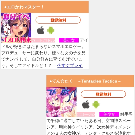
●エロかわマスター！
アイ
カードバトル
美少女
ドルが好きにはたまらないスマホエロゲー。
プロデュ―サーに変わり、様々な女の子を見
てナンパ して、自分好みに育てあげていこ
う。そしてアイドルと！？ →
今すぐプレイ
●てん☆たく ～Tentacles Tactics～
触手界
ｼﾐｭﾚーｼｮﾝ
美少女
で平穏に過ごしていたある日、空間神スペー
シア、時間神タイミシア、次元神ディメンシ
アの３人の女神が、テンタ・クルスを浄化す