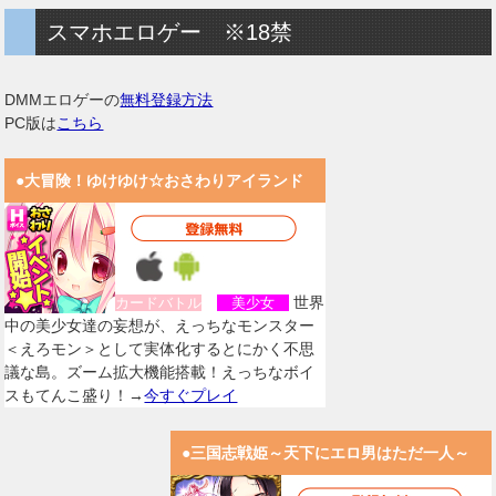
スマホエロゲー ※18禁
DMMエロゲーの
無料登録方法
PC版は
こちら
●大冒険！ゆけゆけ☆おさわりアイランド
世界
カードバトル
美少女
中の美少女達の妄想が、えっちなモンスター
＜えろモン＞として実体化するとにかく不思
議な島。ズーム拡大機能搭載！えっちなボイ
スもてんこ盛り！→
今すぐプレイ
●三国志戦姫～天下にエロ男はただ一人～