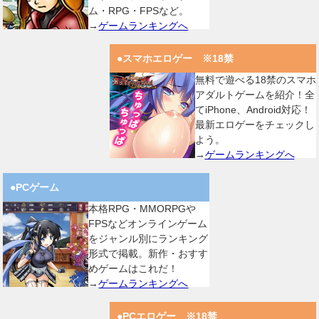
ム・RPG・FPSなど。
→
ゲームランキングへ
●スマホエロゲー ※18禁
無料で遊べる18禁のスマホ
アダルトゲームを紹介！全
てiPhone、Android対応！
最新エロゲーをチェックし
よう。
→
ゲームランキングへ
●PCゲーム
本格RPG・MMORPGや
FPSなどオンラインゲーム
をジャンル別にランキング
形式で掲載。新作・おすす
めゲームはこれだ！
→
ゲームランキングへ
●PCエロゲー ※18禁