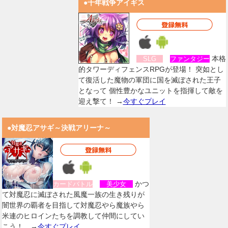
●千年戦争アイギス
本格
SLG
ファンタジー
的タワーディフェンスRPGが登場！ 突如とし
て復活した魔物の軍団に国を滅ぼされた王子
となって 個性豊かなユニットを指揮して敵を
迎え撃て！ →
今すぐプレイ
●対魔忍アサギ～決戦アリーナ～
かつ
カードバトル
美少女
て対魔忍に滅ぼされた風魔一族の生き残りが
闇世界の覇者を目指して対魔忍やら魔族やら
米連のヒロインたちを調教して仲間にしてい
こう！。→
今すぐプレイ