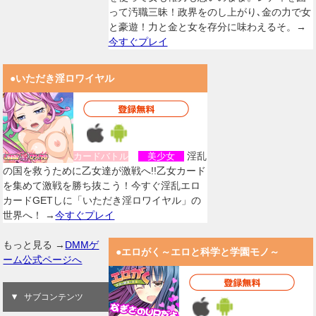
って汚職三昧！政界をのし上がり､金の力で女
と豪遊！力と金と女を存分に味わえるそ。→
今すぐプレイ
●いただき淫ロワイヤル
淫乱
カードバトル
美少女
の国を救うために乙女達が激戦へ!!乙女カード
を集めて激戦を勝ち抜こう！今すぐ淫乱エロ
カードGETしに「いただき淫ロワイヤル」の
世界へ！ →
今すぐプレイ
もっと見る →
DMMゲ
●エロがく～エロと科学と学園モノ～
ーム公式ページへ
サブコンテンツ