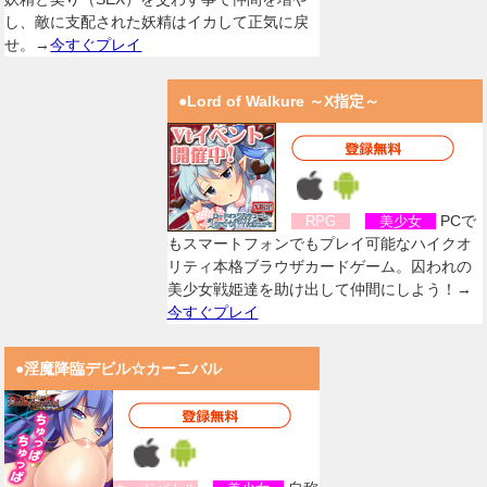
し、敵に支配された妖精はイカして正気に戻
せ。→
今すぐプレイ
●Lord of Walkure ～X指定～
PCで
RPG
美少女
もスマートフォンでもプレイ可能なハイクオ
リティ本格ブラウザカードゲーム。囚われの
美少女戦姫達を助け出して仲間にしよう！→
今すぐプレイ
●淫魔降臨デビル☆カーニバル