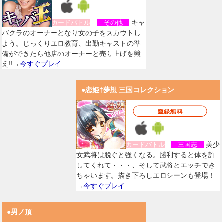
キャ
カードバトル
その他
バクラのオーナーとなり女の子をスカウトし
よう。じっくりエロ教育、出勤キャストの準
備ができたら他店のオーナーと売り上げを競
え!!→
今すぐプレイ
●恋姫†夢想 三国コレクション
美少
カードバトル
三国志
女武将は脱ぐと強くなる。勝利すると体を許
してくれて・・・、そして武将とエッチでき
ちゃいます。描き下ろしエロシーンも登場！
→
今すぐプレイ
●男ノ頂