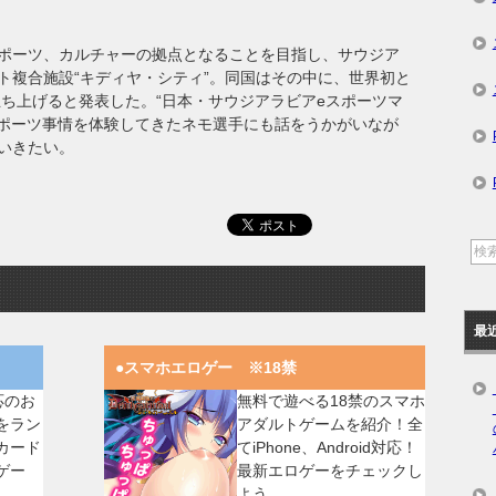
ポーツ、カルチャーの拠点となることを目指し、サウジア
ト複合施設“キディヤ・シティ”。同国はその中に、世界初と
立ち上げると発表した。“日本・サウジアラビアeスポーツマ
スポーツ事情を体験してきたネモ選手にも話をうかがいなが
いきたい。
最
●スマホエロゲー ※18禁
対応のお
無料で遊べる18禁のスマホ
をラン
アダルトゲームを紹介！全
カード
てiPhone、Android対応！
ゲー
最新エロゲーをチェックし
。
よう。