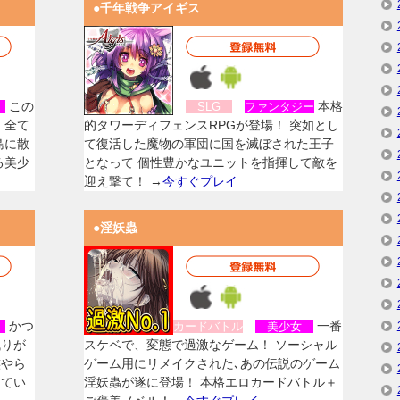
●千年戦争アイギス
この
本格
女
SLG
ファンタジー
、全て
的タワーディフェンスRPGが登場！ 突如とし
島に散
て復活した魔物の軍団に国を滅ぼされた王子
る美少
となって 個性豊かなユニットを指揮して敵を
迎え撃て！ →
今すぐプレイ
●淫妖蟲
かつ
一番
女
カードバトル
美少女
残りが
スケベで、変態で過激なゲーム！ ソーシャル
族やら
ゲーム用にリメイクされた､あの伝説のゲーム
してい
淫妖蟲が遂に登場！ 本格エロカードバトル＋