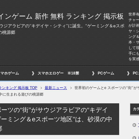
世界
インゲーム 新作 無料 ランキング 掲示板
チャ
が計
サウジアラビアの‘‘キデイヤ・シティ’’に誕生。‘‘ゲーミング＆eスポ
ヤ・
の桃源郷
ング＆
本・
して
手に
を実
スマホゲーム
スマホエロゲー ※18禁
PCゲーム
P
ンキング 掲示板 TOP
最新ニュース
世界初のゲームとe スポーツの‘‘街’’
の中に生まれる遊びの桃源郷
ーツの‘‘街’’がサウジアラビアの‘‘キデイ
カ
‘ゲーミング＆eスポーツ地区’’は、砂漠の中
郷