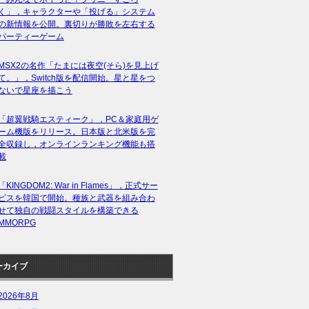
く」，キャラクターや「投げる」システム
の新情報を公開。裏切りが勝敗を左右する
パーティーゲーム
MSX2の名作「たまには夜空(そら)を見上げ
て。」，Switch版を配信開始。星と星をつ
ないで星座を描こう
「超翼戦騎エスティーク」，PC＆家庭用ゲ
ーム機版をリリース。日本版と北米版を完
全収録し，オンラインランキング機能も搭
載
「KINGDOM2: War in Flames」，正式サー
ビスを韓国で開始。種族と武器を組み合わ
せて独自の戦闘スタイルを構築できる
MMORPG
ーカイブ
2026年8月