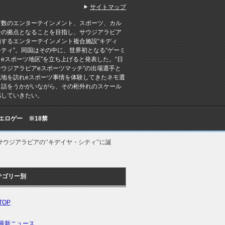
サイトマップ
有数のエンターテインメント、スポーツ、カル
ーの拠点となることを目指し、サウジアラビア
画するエンターテインメント複合施設“キディ
シティ”。同国はその中に、世界初となる“ゲーミ
eスポーツ地区”を立ち上げると発表した。“日
サウジアラビアeスポーツマッチ”の出場選手と
現地を訪れeスポーツ事情を体験してきたネモ選
も話をうかがいながら、その桁外れのスケール
感していきたい。
Cエロゲー ※18禁
がサウジアラビアの‘‘キデイヤ・シティ’’に誕
テゴリー別
TOP
最新ニュース