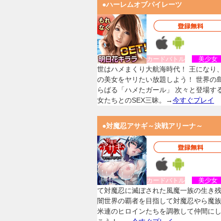
●ハーレムオブパイレーツ
カードバトル
美少
世はハメまくり大航海時代！ 王になり
の美女をヤリたい放題しよう！ 世界の
らばる「ハメたガール」 次々と登場す
女たちとのSEX三昧。→
今すぐプレイ
●対魔忍アサギ～決戦アリーナ～
カードバトル
美少
て対魔忍に滅ぼされた風魔一族の生き
闇世界の覇者を目指して対魔忍やら魔
米連のヒロインたちを調教して仲間に