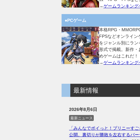
→
ゲームランキング
●PCゲーム
本格RPG・MMORP
FPSなどオンライン
をジャンル別にラン
形式で掲載。新作・
めゲームはこれだ！
→
ゲームランキング
最新情報
2026年8月6日
最新ニュース
「みんなでポイっと！プリニーすご
公開。裏切りが勝敗を左右するパー