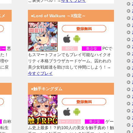
ご褒美ノベル！→
今すぐプレイ
ニメ
●Lord of Walkure ～X指定～
悪
PCで
ジー
RPG
美少女
れた！
もスマートフォンでもプレイ可能なハイクオ
を増や
リティ本格ブラウザカードゲーム。囚われの
気に戻
美少女戦姫達を助け出して仲間にしよう！→
今すぐプレイ
●触手キングダム
自称
ゲー
女
カードバトル
美少女
に転生
ム史上最多！？約100人の美女を触手責め！触