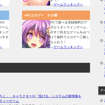
へ
→
ゲームランキングへ
●PCエロゲー ※18禁
Gや
PCで遊べる登録無料のア
ゲーム
ダルトオンラインゲーム。
キング
今すぐ好きなゲームをみつ
おすす
けて無料でエロゲー三昧し
ちゃおう！
へ
→
ゲームランキングへ
ア
ろく」，キャラクターや「投げる」システムの新情報を
ティーゲーム