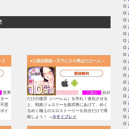
禁
ンド
●三国志戦姫～天下にエロ男はただ一人～
世界
自分
女
カードバトル
三国志
スター
だけの後宮（ハーレム）を作れ！進化させる
く不思
と、戦姫ジュエリーを姫武将にあげて、めく
なボイ
るめく極上のエロストーリーを自分だけで堪
能しよう！ →
今すぐプレイ