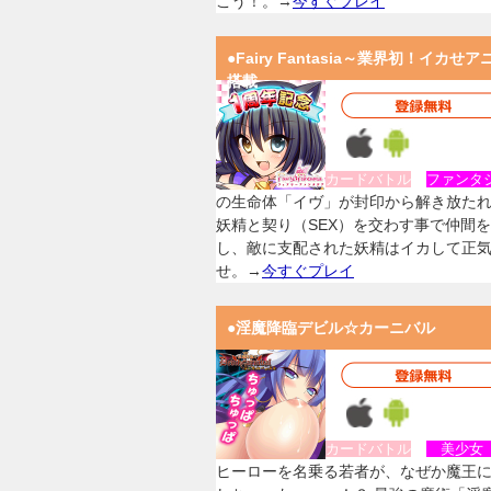
こう！。→
今すぐプレイ
●Fairy Fantasia～業界初！イカせア
搭載
カードバトル
ファンタ
の生命体「イヴ」が封印から解き放た
妖精と契り（SEX）を交わす事で仲間
し、敵に支配された妖精はイカして正
せ。→
今すぐプレイ
●淫魔降臨デビル☆カーニバル
カードバトル
美少
ヒーローを名乗る若者が、なぜか魔王