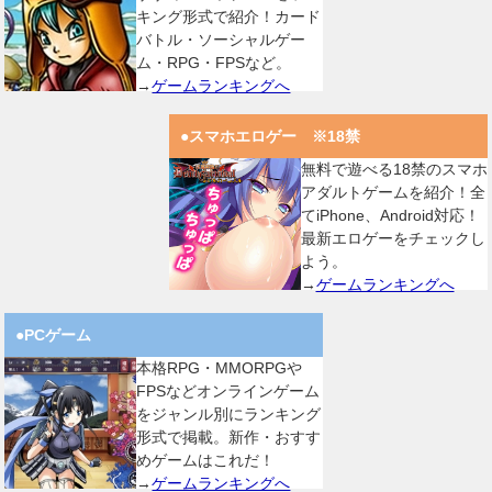
キング形式で紹介！カード
バトル・ソーシャルゲー
ム・RPG・FPSなど。
→
ゲームランキングへ
●スマホエロゲー ※18禁
無料で遊べる18禁のスマホ
アダルトゲームを紹介！全
てiPhone、Android対応！
最新エロゲーをチェックし
よう。
→
ゲームランキングへ
●PCゲーム
本格RPG・MMORPGや
FPSなどオンラインゲーム
をジャンル別にランキング
形式で掲載。新作・おすす
めゲームはこれだ！
→
ゲームランキングへ