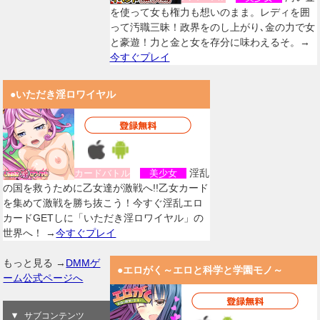
を使って女も権力も想いのまま。レディを囲
って汚職三昧！政界をのし上がり､金の力で女
と豪遊！力と金と女を存分に味わえるそ。→
今すぐプレイ
●いただき淫ロワイヤル
淫乱
カードバトル
美少女
の国を救うために乙女達が激戦へ!!乙女カード
を集めて激戦を勝ち抜こう！今すぐ淫乱エロ
カードGETしに「いただき淫ロワイヤル」の
世界へ！ →
今すぐプレイ
もっと見る →
DMMゲ
●エロがく～エロと科学と学園モノ～
ーム公式ページへ
サブコンテンツ