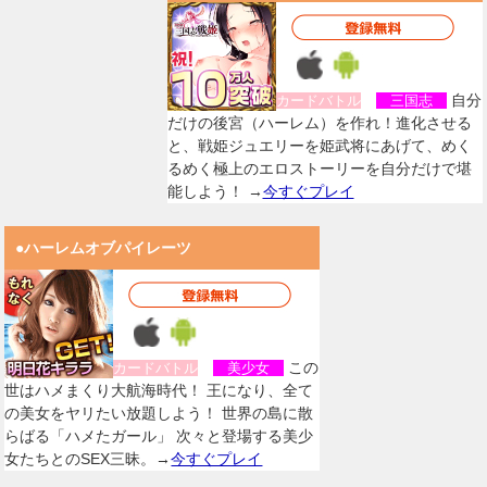
自分
カードバトル
三国志
だけの後宮（ハーレム）を作れ！進化させる
と、戦姫ジュエリーを姫武将にあげて、めく
るめく極上のエロストーリーを自分だけで堪
能しよう！ →
今すぐプレイ
●ハーレムオブパイレーツ
この
カードバトル
美少女
世はハメまくり大航海時代！ 王になり、全て
の美女をヤリたい放題しよう！ 世界の島に散
らばる「ハメたガール」 次々と登場する美少
女たちとのSEX三昧。→
今すぐプレイ