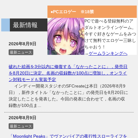
●PCエロゲー ※18禁
PCで遊べる登録無料のア
最新情報
ダルトオンラインゲーム。
今すぐ好きなゲームをみつ
けて無料でエロゲー三昧し
2026年8月9日
ちゃおう！
最新ニュース
→
ゲームランキングへ
破れた絵画を3分以内に修復する「なかったことに」，発売日
を8月20日に決定。名画の収録数が100点に増加し，オンライ
ン対戦モードも実装予定
インディー開発スタジオのSFCreateは本日（2026年8月9
日），新作タイトル「なかったことに」の発売日を8月20日に
決定したことを発表した。今回の発表に合わせて，名画の収
録数が100点ま...
2026年8月9日
最新ニュース
「Moonlight Peaks」でヴァンパイアの夜行性スローライフを