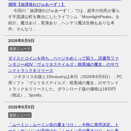
満喫【放課後れびゅあーず！】
今回の「放課後れびゅあーず！」では，超常の住民が暮ら
す不思議な町を舞台にしたライフシム「MoonlightPeaks」を
紹介。魔法あり，変身あり，ヘンテコ魔法生物もありな本
作。そんなリ...
2026年8月9日
最新ニュース
ダイスとコインを持ち，ページをめくって戦う。読書型ファ
ンタジーADV「ヴェリタステイルズ：暗黒城の魔女」のサウ
ンドトラックをリリース
ジギタリス出版と15Industryは本日（2026年8月9日），PC
用ソフト「ヴェリタステイルズ：暗黒城の魔女」のサウンド
トラックをリリースした。ダウンロード版の価格は1833円
（税込）。Spotify...
2026年8月9日
最新ニュース
「ムーミン：ムーミン谷の夏まつり」，今秋に発売決定。ト
ーベ・ヤンソンが手掛けた「ムーミン谷の夏まつり」から着