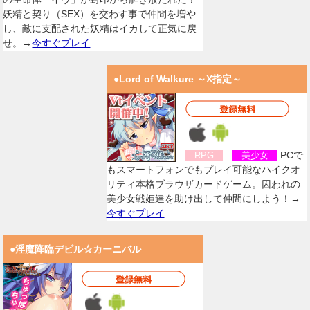
妖精と契り（SEX）を交わす事で仲間を増や
し、敵に支配された妖精はイカして正気に戻
せ。→
今すぐプレイ
●Lord of Walkure ～X指定～
PCで
RPG
美少女
もスマートフォンでもプレイ可能なハイクオ
リティ本格ブラウザカードゲーム。囚われの
美少女戦姫達を助け出して仲間にしよう！→
今すぐプレイ
●淫魔降臨デビル☆カーニバル