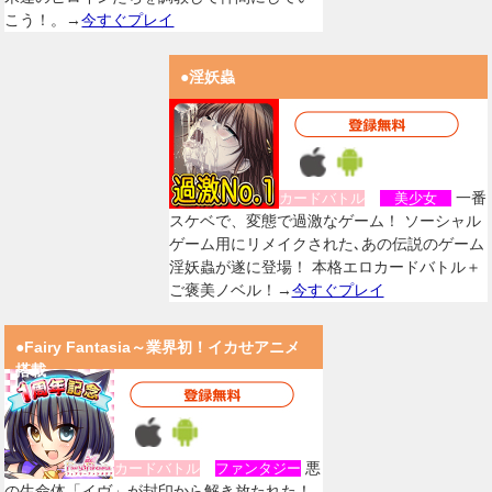
こう！。→
今すぐプレイ
●淫妖蟲
一番
カードバトル
美少女
スケベで、変態で過激なゲーム！ ソーシャル
ゲーム用にリメイクされた､あの伝説のゲーム
淫妖蟲が遂に登場！ 本格エロカードバトル＋
ご褒美ノベル！→
今すぐプレイ
●Fairy Fantasia～業界初！イカせアニメ
搭載
悪
カードバトル
ファンタジー
の生命体「イヴ」が封印から解き放たれた！