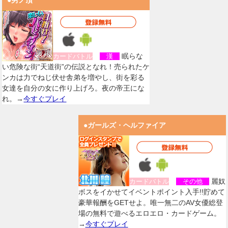
●男ノ頂
眠らな
カードバトル
漢
い危険な街“天道街”の伝説となれ！売られたケ
ンカは力でねじ伏せ舎弟を増やし、街を彩る
女達を自分の女に作り上げろ。夜の帝王にな
れ。→
今すぐプレイ
●ガールズ・ヘルファイア
麗奴
カードバトル
その他
ボスをイかせてイベントポイント入手!!貯めて
豪華報酬をGETせよ。唯一無二のAV女優総登
場の無料で遊べるエロエロ・カードゲーム。
→
今すぐプレイ