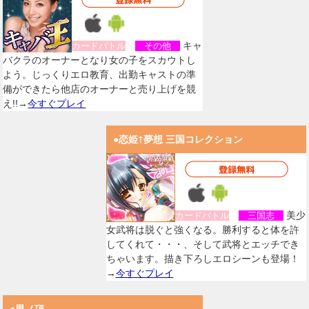
キャ
カードバトル
その他
バクラのオーナーとなり女の子をスカウトし
よう。じっくりエロ教育、出勤キャストの準
備ができたら他店のオーナーと売り上げを競
え!!→
今すぐプレイ
●恋姫†夢想 三国コレクション
美少
カードバトル
三国志
女武将は脱ぐと強くなる。勝利すると体を許
してくれて・・・、そして武将とエッチでき
ちゃいます。描き下ろしエロシーンも登場！
→
今すぐプレイ