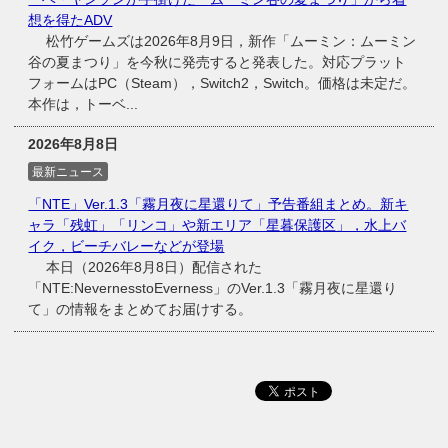
想を得たADV
松竹ゲームズは2026年8月9日，新作「ムーミン：ムーミン
谷の夏まつり」を今秋に発売すると発表した。対応プラット
フォームはPC（Steam），Switch2，Switch。価格は未定だ。
本作は，トーベ...
2026年8月8日
最新ニュース
「NTE」Ver.1.3「霧月夜に星還りて」予告番組まとめ。新キ
ャラ「残虹」「リンコ」や新エリア「星暮保護区」，水上バ
イク，ビーチバレーなどが登場
本日（2026年8月8日）配信された
「NTE:NevernesstoEverness」のVer.1.3「霧月夜に星還り
て」の情報をまとめてお届けする。