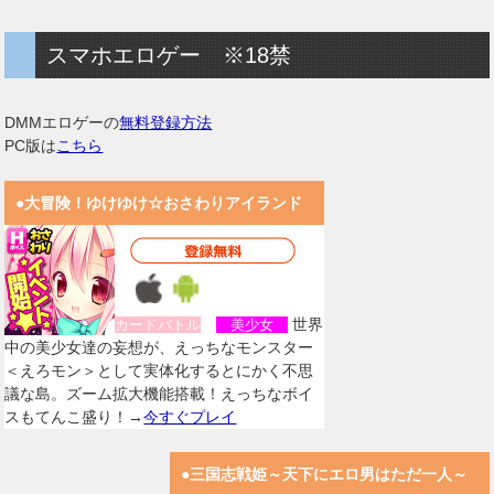
スマホエロゲー ※18禁
DMMエロゲーの
無料登録方法
PC版は
こちら
●大冒険！ゆけゆけ☆おさわりアイランド
世界
カードバトル
美少女
中の美少女達の妄想が、えっちなモンスター
＜えろモン＞として実体化するとにかく不思
議な島。ズーム拡大機能搭載！えっちなボイ
スもてんこ盛り！→
今すぐプレイ
●三国志戦姫～天下にエロ男はただ一人～