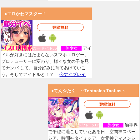
●エロかわマスター！
アイ
カードバトル
美少女
ドルが好きにはたまらないスマホエロゲー。
プロデュ―サーに変わり、様々な女の子を見
てナンパ して、自分好みに育てあげていこ
う。そしてアイドルと！？ →
今すぐプレイ
●てん☆たく ～Tentacles Tactics～
触手界
ｼﾐｭﾚーｼｮﾝ
美少女
で平穏に過ごしていたある日、空間神スペー
シア、時間神タイミシア、次元神ディメンシ