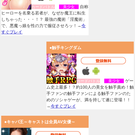
自称
カードバトル
美少女
ヒーローを名乗る若者が、なぜか魔王に転生
しちゃった・・・！？ 最強の魔術「淫魔術」
で、悪魔っ娘を性の力で服従させろッ！→
今
すぐプレイ
●触手キングダム
ゲー
カードバトル
美少女
ム史上最多！？約100人の美女を触手責め！触
手ファンの触手ファンによる触手ファンのた
めのソシャゲーが、満を持して遂に登場！！
→
今すぐプレイ
●キャバ王～キャストは全員AV女優～