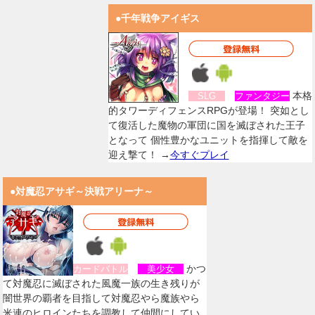
●千年戦争アイギス
本格
SLG
ファンタジー
的タワーディフェンスRPGが登場！ 突如とし
て復活した魔物の軍団に国を滅ぼされた王子
となって 個性豊かなユニットを指揮して敵を
迎え撃て！ →
今すぐプレイ
●対魔忍アサギ～決戦アリーナ～
かつ
カードバトル
美少女
て対魔忍に滅ぼされた風魔一族の生き残りが
闇世界の覇者を目指して対魔忍やら魔族やら
米連のヒロインたちを調教して仲間にしてい