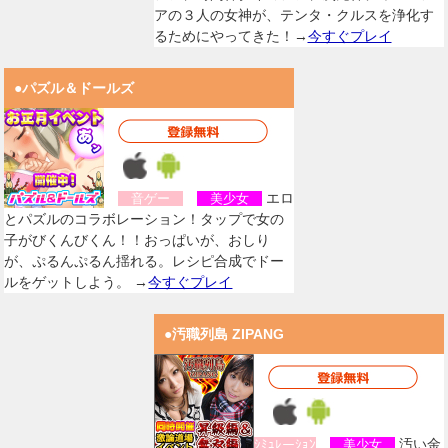
アの３人の女神が、テンタ・クルスを浄化す
るためにやってきた！→
今すぐプレイ
●パズル＆ドールズ
エロ
音ゲー
美少女
とパズルのコラボレーション！タップで女の
子がびくんびくん！！おっぱいが、おしり
が、ぷるんぷるん揺れる。レシピ合成でドー
ルをゲットしよう。 →
今すぐプレイ
●汚職列島 ZIPANG
汚い金
ｼﾐｭﾚーｼｮﾝ
美少女