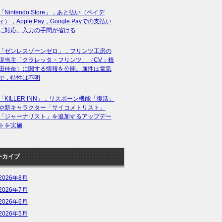
「Nintendo Store」，あと払い（ペイデ
ィ），Apple Pay，Google Payでの支払い
に対応。入力の手間が省ける
「ゼンレスゾーンゼロ」，フリンツ工房の
現当主「クラレッタ・フリンツ」（CV：植
田佳奈）に関する情報を公開。属性は電気
で，特性は不明
「KILLER INN」，リスポーン機能「復活」
や新キャラクター「サイコメトリスト」
「ジャーナリスト」を追加するアップデー
トを実施
ーカイブ
2026年8月
2026年7月
2026年6月
2026年5月