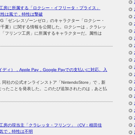
工房に所属する「ロクシー・イフリータ・プライス」
属性は風で，特性は撃破
ンRPG「ゼンレスゾーンゼロ」のキャラクター「ロクシー・
﨑千夏）に関する情報を公開した。ロクシーは，クラレッ
る「フリンツ工房」に所属するキャラクターだ。属性は
ペイディ），Apple Pay，Google Payでの支払いに対応。入
社の公式オンラインストア「NintendoStore」で，新
なったことを発表した。このたび追加されたのは，あと払
工房の現当主「クラレッタ・フリンツ」（CV：植田佳
気で，特性は不明