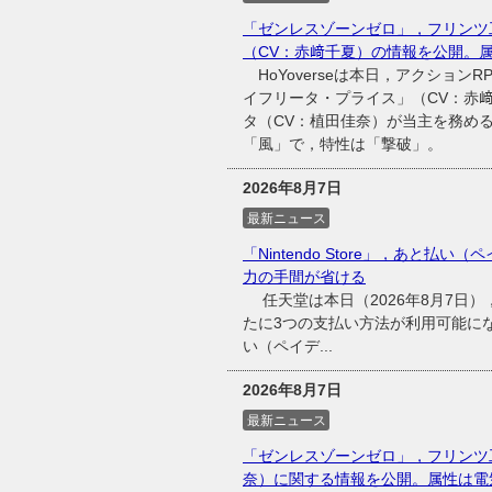
「ゼンレスゾーンゼロ」，フリンツ
（CV：赤﨑千夏）の情報を公開。
HoYoverseは本日，アクショ
イフリータ・プライス」（CV：赤
タ（CV：植田佳奈）が当主を務め
「風」で，特性は「撃破」。
2026年8月7日
最新ニュース
「Nintendo Store」，あと払い（
力の手間が省ける
任天堂は本日（2026年8月7日），同
たに3つの支払い方法が利用可能に
い（ペイデ...
2026年8月7日
最新ニュース
「ゼンレスゾーンゼロ」，フリンツ
奈）に関する情報を公開。属性は電