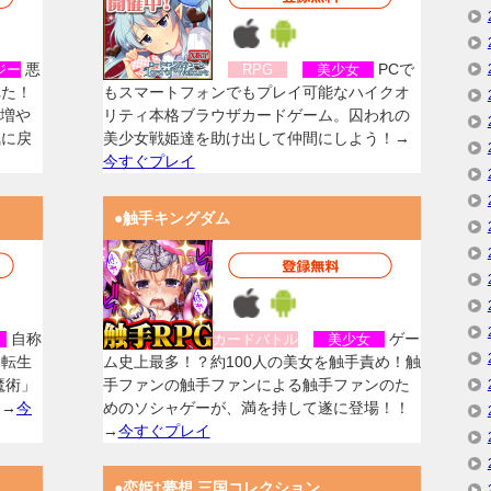
悪
PCで
ジー
RPG
美少女
れた！
もスマートフォンでもプレイ可能なハイクオ
を増や
リティ本格ブラウザカードゲーム。囚われの
気に戻
美少女戦姫達を助け出して仲間にしよう！→
今すぐプレイ
●触手キングダム
自称
ゲー
女
カードバトル
美少女
に転生
ム史上最多！？約100人の美女を触手責め！触
魔術」
手ファンの触手ファンによる触手ファンのた
！→
今
めのソシャゲーが、満を持して遂に登場！！
→
今すぐプレイ
●恋姫†夢想 三国コレクション