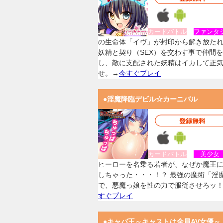
カードバトル
ファンタ
の生命体「イヴ」が封印から解き放た
妖精と契り（SEX）を交わす事で仲間
し、敵に支配された妖精はイカして正
せ。→
今すぐプレイ
●淫魔降臨デビル☆カーニバル
カードバトル
美少
ヒーローを名乗る若者が、なぜか魔王
しちゃった・・・！？ 最強の魔術「淫
で、悪魔っ娘を性の力で服従させろッ
すぐプレイ
●キャバ王～キャストは全員AV女優～