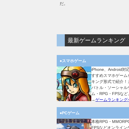
だ。
最新ゲームランキング
●スマホゲーム
iPhone、Android
すすめスマホゲーム
キング形式で紹介！
バトル・ソーシャル
ム・RPG・FPSなど
→
ゲームランキング
●PCゲーム
本格RPG・MMORP
FPSなどオンライン