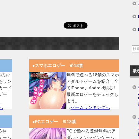
●スマホエロゲー ※18禁
最
対応のお
無料で遊べる18禁のスマホ
をラン
アダルトゲームを紹介！全
カード
てiPhone、Android対応！
ゲー
最新エロゲーをチェックし
。
よう。
へ
→
ゲームランキングへ
●PCエロゲー ※18禁
Gや
PCで遊べる登録無料のア
ゲーム
ダルトオンラインゲーム。