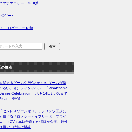
スマホエロゲー ※18禁
PCゲーム
PCエロゲー ※18禁
近の投稿
心温まるゲームや居心地のいいゲームが勢
ぞろい。オンラインイベント「Wholesome
Games Celebration」，8月14日2：00まで
Steamで開催
「ゼンレスゾーンゼロ」，フリンツ工房に
所属する「ロクシー・イフリータ・プライ
ス」（CV：赤﨑千夏）の情報を公開。属性
は風で，特性は撃破