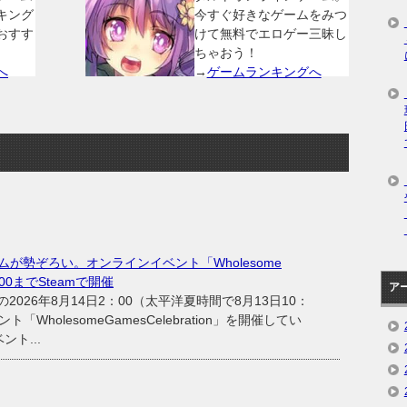
キング
今すぐ好きなゲームをみつ
おすす
けて無料でエロゲー三昧し
ちゃおう！
へ
→
ゲームランキングへ
が勢ぞろい。オンラインイベント「Wholesome
2：00までSteamで開催
ア
の2026年8月14日2：00（太平洋夏時間で8月13日10：
「WholesomeGamesCelebration」を開催してい
ト...