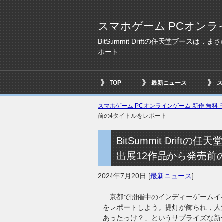
スマホゲーム PCオンラ
BitSummit Driftの任天堂ブー
ポート
TOP
最新ニュース
スマホゲーム PCオンラインゲーム 新作 無料 ラ
前の4タイトルをレポート
BitSummit Dri
出展12作品から発売前
2024年7月20日
[
最新ニュース
]
京都で開催中のインディーゲームイベント
をレポートしよう。提灯が飾られ，人
あったっけ？」というサプライズな新