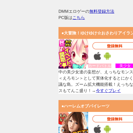
DMMエロゲーの
無料登録方法
PC版は
こちら
●大冒険！ゆけゆけ☆おさわりアイラ
カードバトル
美少
中の美少女達の妄想が、えっちなモン
＜えろモン＞として実体化するとにか
議な島。ズーム拡大機能搭載！えっち
スもてんこ盛り！→
今すぐプレイ
●ハーレムオブパイレーツ