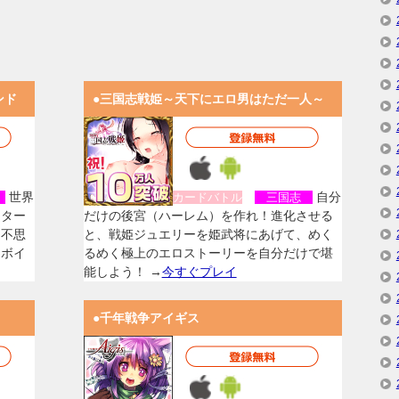
ンド
●三国志戦姫～天下にエロ男はただ一人～
世界
自分
女
カードバトル
三国志
スター
だけの後宮（ハーレム）を作れ！進化させる
く不思
と、戦姫ジュエリーを姫武将にあげて、めく
なボイ
るめく極上のエロストーリーを自分だけで堪
能しよう！ →
今すぐプレイ
●千年戦争アイギス