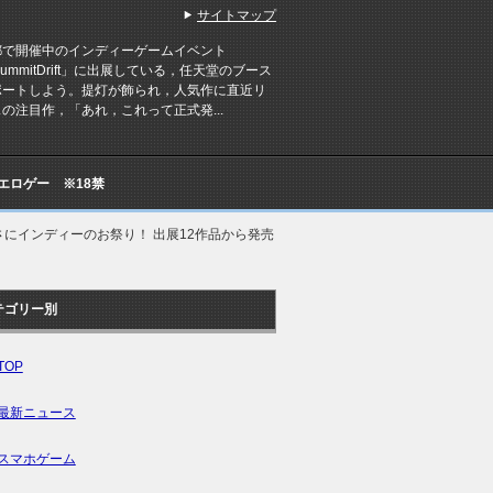
サイトマップ
で開催中のインディーゲームイベント
tSummitDrift」に出展している，任天堂のブース
ポートしよう。提灯が飾られ，人気作に直近リ
の注目作，「あれ，これって正式発...
Cエロゲー ※18禁
スは，まさにインディーのお祭り！ 出展12作品から発売
テゴリー別
TOP
最新ニュース
スマホゲーム