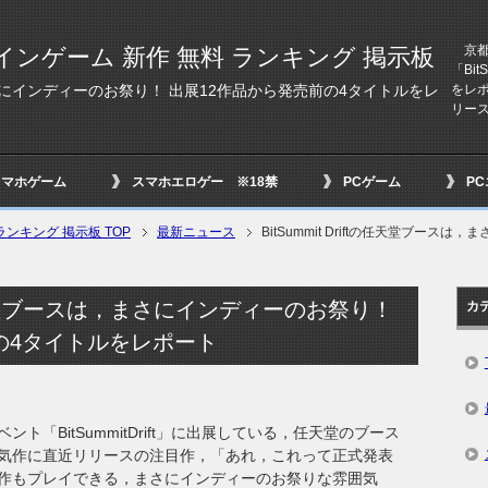
京都
インゲーム 新作 無料 ランキング 掲示板
「Bi
をレ
スは，まさにインディーのお祭り！ 出展12作品から発売前の4タイトルをレ
リース
スマホゲーム
スマホエロゲー ※18禁
PCゲーム
P
ンキング 掲示板 TOP
最新ニュース
BitSummit Driftの任天堂ブー
ftの任天堂ブースは，まさにインディーのお祭り！
カ
の4タイトルをレポート
「BitSummitDrift」に出展している，任天堂のブース
気作に直近リリースの注目作，「あれ，これって正式発表
作もプレイできる，まさにインディーのお祭りな雰囲気