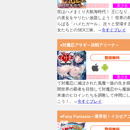
カードバトル
美少
世はハメまくり大航海時代！ 王になり
の美女をヤリたい放題しよう！ 世界の
らばる「ハメたガール」 次々と登場す
女たちとのSEX三昧。→
今すぐプレイ
●対魔忍アサギ～決戦アリーナ～
カードバトル
美少
て対魔忍に滅ぼされた風魔一族の生き
闇世界の覇者を目指して対魔忍やら魔
米連のヒロインたちを調教して仲間に
こう！。→
今すぐプレイ
●Fairy Fantasia～業界初！イカせア
搭載