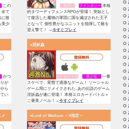
この
本格
女
SLG
ファンタジー
、全て
的タワーディフェンスRPGが登場！ 突如とし
島に散
て復活した魔物の軍団に国を滅ぼされた王子
る美少
となって 個性豊かなユニットを指揮して敵を
迎え撃て！ →
今すぐプレイ
●淫妖蟲
かつ
一番
女
カードバトル
美少女
残りが
スケベで、変態で過激なゲーム！ ソーシャル
族やら
ゲーム用にリメイクされた､あの伝説のゲーム
してい
淫妖蟲が遂に登場！ 本格エロカードバトル＋
ご褒美ノベル！→
今すぐプレイ
ニメ
●Lord of Walkure ～X指定～