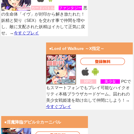
悪
カードバトル
ファンタジー
の生命体「イヴ」が封印から解き放たれた！
妖精と契り（SEX）を交わす事で仲間を増や
し、敵に支配された妖精はイカして正気に戻
せ。→
今すぐプレイ
●Lord of Walkure ～X指定～
PCで
RPG
美少女
もスマートフォンでもプレイ可能なハイクオ
リティ本格ブラウザカードゲーム。囚われの
美少女戦姫達を助け出して仲間にしよう！→
今すぐプレイ
●淫魔降臨デビル☆カーニバル