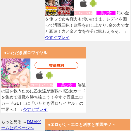
汚い金
ｼﾐｭﾚーｼｮﾝ
美少女
を使って女も権力も想いのまま。レディを囲
って汚職三昧！政界をのし上がり､金の力で女
と豪遊！力と金と女を存分に味わえるそ。→
今すぐプレイ
●いただき淫ロワイヤル
淫乱
カードバトル
美少女
の国を救うために乙女達が激戦へ!!乙女カード
を集めて激戦を勝ち抜こう！今すぐ淫乱エロ
カードGETしに「いただき淫ロワイヤル」の
世界へ！ →
今すぐプレイ
もっと見る →
DMMゲ
●エロがく～エロと科学と学園モノ～
ーム公式ページへ