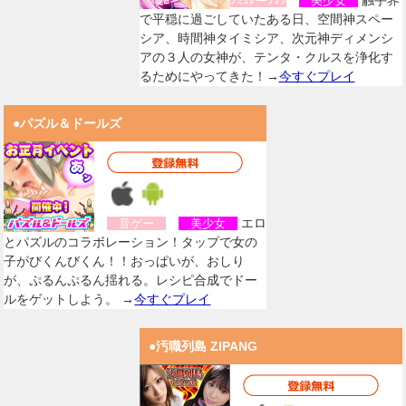
触手界
ｼﾐｭﾚーｼｮﾝ
美少女
で平穏に過ごしていたある日、空間神スペー
シア、時間神タイミシア、次元神ディメンシ
アの３人の女神が、テンタ・クルスを浄化す
るためにやってきた！→
今すぐプレイ
●パズル＆ドールズ
エロ
音ゲー
美少女
とパズルのコラボレーション！タップで女の
子がびくんびくん！！おっぱいが、おしり
が、ぷるんぷるん揺れる。レシピ合成でドー
ルをゲットしよう。 →
今すぐプレイ
●汚職列島 ZIPANG