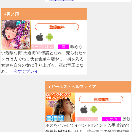
●男ノ頂
眠らな
カードバトル
漢
い危険な街“天道街”の伝説となれ！売られたケ
ンカは力でねじ伏せ舎弟を増やし、街を彩る
女達を自分の女に作り上げろ。夜の帝王にな
れ。→
今すぐプレイ
●ガールズ・ヘルファイア
麗奴
カードバトル
その他
ボスをイかせてイベントポイント入手!!貯めて
豪華報酬をGETせよ。唯一無二のAV女優総登