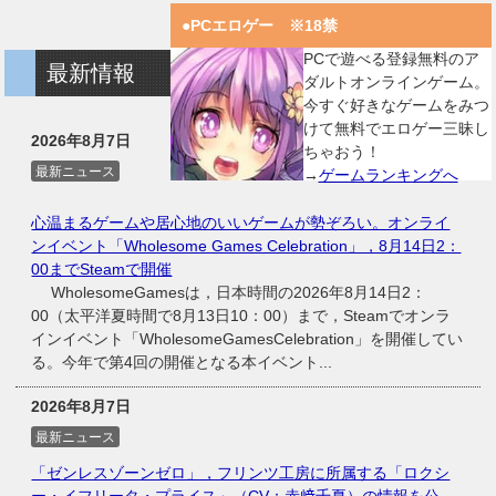
●PCエロゲー ※18禁
PCで遊べる登録無料のア
最新情報
ダルトオンラインゲーム。
今すぐ好きなゲームをみつ
けて無料でエロゲー三昧し
2026年8月7日
ちゃおう！
最新ニュース
→
ゲームランキングへ
心温まるゲームや居心地のいいゲームが勢ぞろい。オンライ
ンイベント「Wholesome Games Celebration」，8月14日2：
00までSteamで開催
WholesomeGamesは，日本時間の2026年8月14日2：
00（太平洋夏時間で8月13日10：00）まで，Steamでオンラ
インイベント「WholesomeGamesCelebration」を開催してい
る。今年で第4回の開催となる本イベント...
2026年8月7日
最新ニュース
「ゼンレスゾーンゼロ」，フリンツ工房に所属する「ロクシ
ー・イフリータ・プライス」（CV：赤﨑千夏）の情報を公