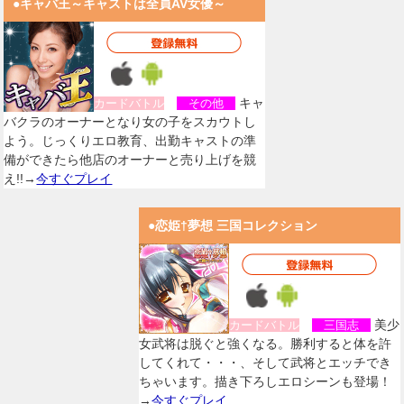
●キャバ王～キャストは全員AV女優～
キャ
カードバトル
その他
バクラのオーナーとなり女の子をスカウトし
よう。じっくりエロ教育、出勤キャストの準
備ができたら他店のオーナーと売り上げを競
え!!→
今すぐプレイ
●恋姫†夢想 三国コレクション
美少
カードバトル
三国志
女武将は脱ぐと強くなる。勝利すると体を許
してくれて・・・、そして武将とエッチでき
ちゃいます。描き下ろしエロシーンも登場！
→
今すぐプレイ