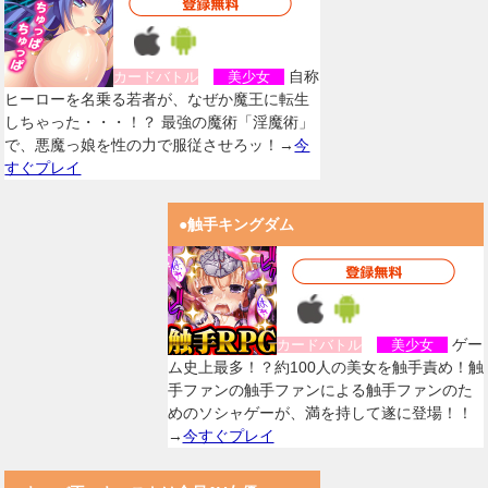
自称
カードバトル
美少女
ヒーローを名乗る若者が、なぜか魔王に転生
しちゃった・・・！？ 最強の魔術「淫魔術」
で、悪魔っ娘を性の力で服従させろッ！→
今
すぐプレイ
●触手キングダム
ゲー
カードバトル
美少女
ム史上最多！？約100人の美女を触手責め！触
手ファンの触手ファンによる触手ファンのた
めのソシャゲーが、満を持して遂に登場！！
→
今すぐプレイ