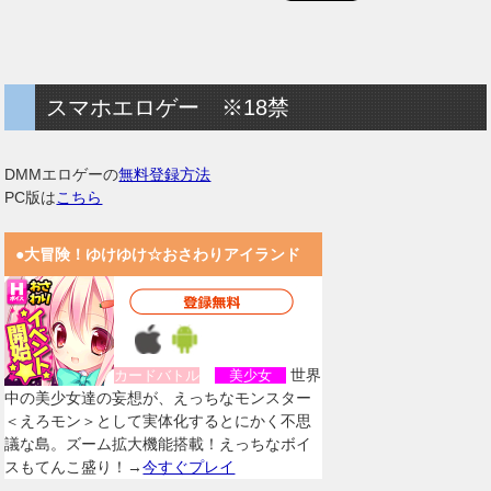
スマホエロゲー ※18禁
DMMエロゲーの
無料登録方法
PC版は
こちら
●大冒険！ゆけゆけ☆おさわりアイランド
世界
カードバトル
美少女
中の美少女達の妄想が、えっちなモンスター
＜えろモン＞として実体化するとにかく不思
議な島。ズーム拡大機能搭載！えっちなボイ
スもてんこ盛り！→
今すぐプレイ