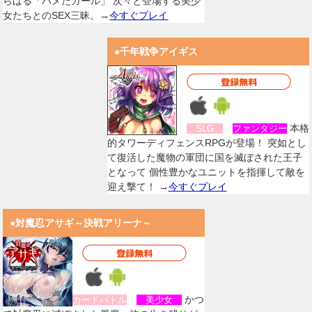
らばる「ハメたガール」 次々と登場する美少
女たちとのSEX三昧。→
今すぐプレイ
●千年戦争アイギス
本格
SLG
ファンタジー
的タワーディフェンスRPGが登場！ 突如とし
て復活した魔物の軍団に国を滅ぼされた王子
となって 個性豊かなユニットを指揮して敵を
迎え撃て！ →
今すぐプレイ
●対魔忍アサギ～決戦アリーナ～
かつ
カードバトル
美少女