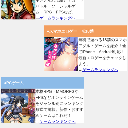
バトル・ソーシャルゲー
ム・RPG・FPSなど。
→
ゲームランキングへ
●スマホエロゲー ※18禁
無料で遊べる18禁のスマホ
アダルトゲームを紹介！全
てiPhone、Android対応！
最新エロゲーをチェックし
よう。
→
ゲームランキングへ
●PCゲーム
本格RPG・MMORPGや
FPSなどオンラインゲーム
をジャンル別にランキング
形式で掲載。新作・おすす
めゲームはこれだ！
→
ゲームランキングへ