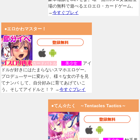
場の無料で遊べるエロエロ・カードゲーム。
→
今すぐプレイ
●エロかわマスター！
アイ
カードバトル
美少女
ドルが好きにはたまらないスマホエロゲー。
プロデュ―サーに変わり、様々な女の子を見
てナンパ して、自分好みに育てあげていこ
う。そしてアイドルと！？ →
今すぐプレイ
●てん☆たく ～Tentacles Tactics～