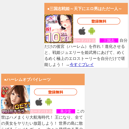
●三国志戦姫～天下にエロ男はただ一人～
自分
カードバトル
三国志
だけの後宮（ハーレム）を作れ！進化させる
と、戦姫ジュエリーを姫武将にあげて、めく
るめく極上のエロストーリーを自分だけで堪
能しよう！ →
今すぐプレイ
●ハーレムオブパイレーツ
この
カードバトル
美少女
世はハメまくり大航海時代！ 王になり、全て
の美女をヤリたい放題しよう！ 世界の島に散