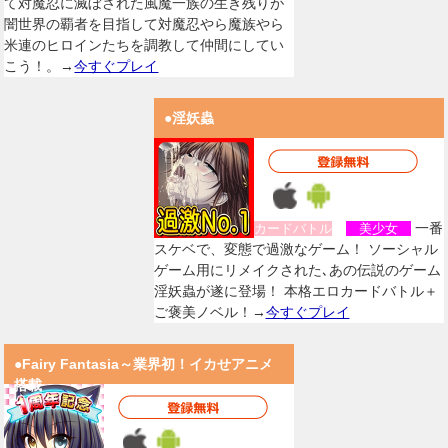
て対魔忍に滅ぼされた風魔一族の生き残りが
闇世界の覇者を目指して対魔忍やら魔族やら
米連のヒロインたちを調教して仲間にしてい
こう！。→
今すぐプレイ
●淫妖蟲
一番
カードバトル
美少女
スケベで、変態で過激なゲーム！ ソーシャル
ゲーム用にリメイクされた､あの伝説のゲーム
淫妖蟲が遂に登場！ 本格エロカードバトル＋
ご褒美ノベル！→
今すぐプレイ
●Fairy Fantasia～業界初！イカせアニメ
搭載