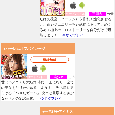
自分
カードバトル
三国志
だけの後宮（ハーレム）を作れ！進化させる
と、戦姫ジュエリーを姫武将にあげて、めく
るめく極上のエロストーリーを自分だけで堪
能しよう！ →
今すぐプレイ
●ハーレムオブパイレーツ
この
カードバトル
美少女
世はハメまくり大航海時代！ 王になり、全て
の美女をヤリたい放題しよう！ 世界の島に散
らばる「ハメたガール」 次々と登場する美少
女たちとのSEX三昧。→
今すぐプレイ
●千年戦争アイギス