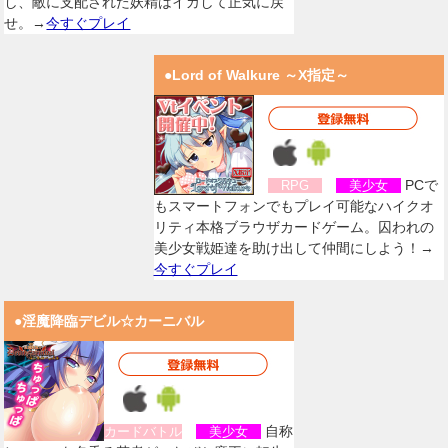
し、敵に支配された妖精はイカして正気に戻
せ。→
今すぐプレイ
●Lord of Walkure ～X指定～
PCで
RPG
美少女
もスマートフォンでもプレイ可能なハイクオ
リティ本格ブラウザカードゲーム。囚われの
美少女戦姫達を助け出して仲間にしよう！→
今すぐプレイ
●淫魔降臨デビル☆カーニバル
自称
カードバトル
美少女