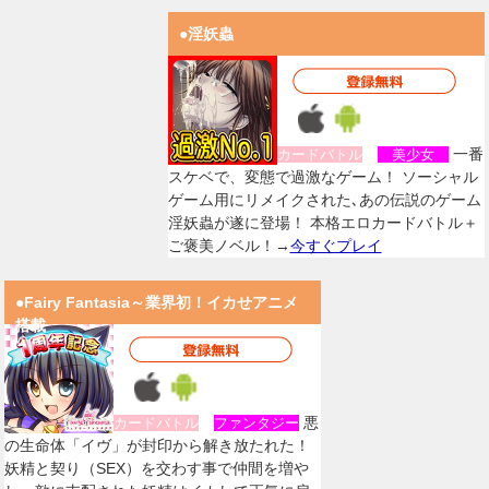
●淫妖蟲
一番
カードバトル
美少女
スケベで、変態で過激なゲーム！ ソーシャル
ゲーム用にリメイクされた､あの伝説のゲーム
淫妖蟲が遂に登場！ 本格エロカードバトル＋
ご褒美ノベル！→
今すぐプレイ
●Fairy Fantasia～業界初！イカせアニメ
搭載
悪
カードバトル
ファンタジー
の生命体「イヴ」が封印から解き放たれた！
妖精と契り（SEX）を交わす事で仲間を増や