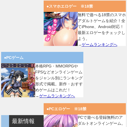
●スマホエロゲー ※18禁
無料で遊べる18禁のスマホ
アダルトゲームを紹介！全
てiPhone、Android対応！
最新エロゲーをチェックし
よう。
→
ゲームランキングへ
●PCゲーム
本格RPG・MMORPGや
FPSなどオンラインゲーム
をジャンル別にランキング
形式で掲載。新作・おすす
めゲームはこれだ！
→
ゲームランキングへ
●PCエロゲー ※18禁
PCで遊べる登録無料のア
最新情報
ダルトオンラインゲーム。