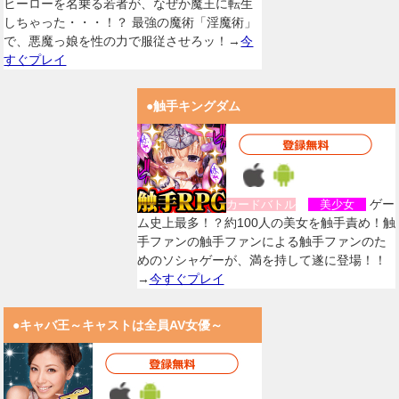
ヒーローを名乗る若者が、なぜか魔王に転生
しちゃった・・・！？ 最強の魔術「淫魔術」
で、悪魔っ娘を性の力で服従させろッ！→
今
すぐプレイ
●触手キングダム
ゲー
カードバトル
美少女
ム史上最多！？約100人の美女を触手責め！触
手ファンの触手ファンによる触手ファンのた
めのソシャゲーが、満を持して遂に登場！！
→
今すぐプレイ
●キャバ王～キャストは全員AV女優～