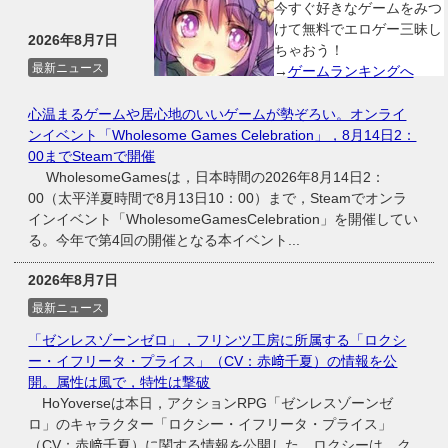
今すぐ好きなゲームをみつ
けて無料でエロゲー三昧し
2026年8月7日
ちゃおう！
最新ニュース
→
ゲームランキングへ
心温まるゲームや居心地のいいゲームが勢ぞろい。オンライ
ンイベント「Wholesome Games Celebration」，8月14日2：
00までSteamで開催
WholesomeGamesは，日本時間の2026年8月14日2：
00（太平洋夏時間で8月13日10：00）まで，Steamでオンラ
インイベント「WholesomeGamesCelebration」を開催してい
る。今年で第4回の開催となる本イベント...
2026年8月7日
最新ニュース
「ゼンレスゾーンゼロ」，フリンツ工房に所属する「ロクシ
ー・イフリータ・プライス」（CV：赤﨑千夏）の情報を公
開。属性は風で，特性は撃破
HoYoverseは本日，アクションRPG「ゼンレスゾーンゼ
ロ」のキャラクター「ロクシー・イフリータ・プライス」
（CV：赤﨑千夏）に関する情報を公開した。ロクシーは，ク