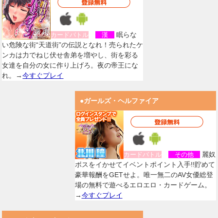
眠らな
カードバトル
漢
い危険な街“天道街”の伝説となれ！売られたケ
ンカは力でねじ伏せ舎弟を増やし、街を彩る
女達を自分の女に作り上げろ。夜の帝王にな
れ。→
今すぐプレイ
●ガールズ・ヘルファイア
麗奴
カードバトル
その他
ボスをイかせてイベントポイント入手!!貯めて
豪華報酬をGETせよ。唯一無二のAV女優総登
場の無料で遊べるエロエロ・カードゲーム。
→
今すぐプレイ