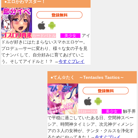
●エロかわマスター！
アイ
カードバトル
美少女
ドルが好きにはたまらないスマホエロゲー。
プロデュ―サーに変わり、様々な女の子を見
てナンパ して、自分好みに育てあげていこ
う。そしてアイドルと！？ →
今すぐプレイ
●てん☆たく ～Tentacles Tactics～
触手界
ｼﾐｭﾚーｼｮﾝ
美少女
で平穏に過ごしていたある日、空間神スペー
シア、時間神タイミシア、次元神ディメンシ
アの３人の女神が、テンタ・クルスを浄化す
るためにやってきた！→
今すぐプレイ