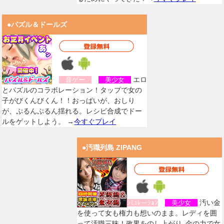
●パズル＆ドールズ
エロ
音ゲー
美少女
とパズルのコラボレーション！タップで女の
子がびくんびくん！！おっぱいが、おしり
が、ぷるんぷるん揺れる。レシピ合成でドー
ルをゲットしよう。 →
今すぐプレイ
●汚職列島 ZIPANG
汚い金
ｼﾐｭﾚーｼｮﾝ
美少女
を使って女も権力も想いのまま。レディを囲
って汚職三昧！政界をのし上がり､金の力で女