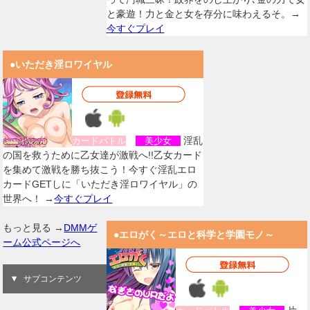
と豪遊！力と金と女を存分に味わえるそ。→
今すぐプレイ
●いただき淫ロワイヤル
淫乱
カードバトル
美少女
の国を救うために乙女達が激戦へ!!乙女カード
を集めて激戦を勝ち抜こう！今すぐ淫乱エロ
カードGETしに「いただき淫ロワイヤル」の
世界へ！ →
今すぐプレイ
もっと見る →
DMMゲ
●エロがく～エロと科学と学園モノ～
ーム公式ページへ
サブコンテンツ