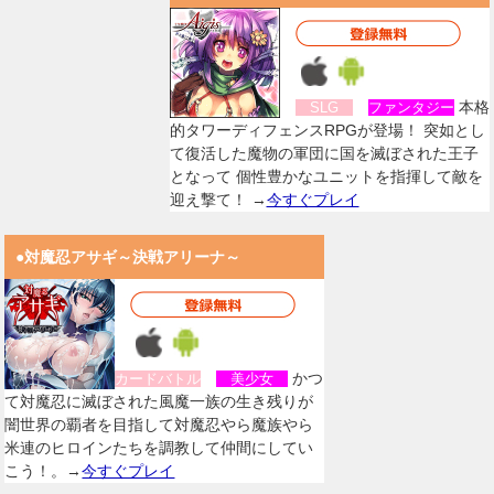
本格
SLG
ファンタジー
的タワーディフェンスRPGが登場！ 突如とし
て復活した魔物の軍団に国を滅ぼされた王子
となって 個性豊かなユニットを指揮して敵を
迎え撃て！ →
今すぐプレイ
●対魔忍アサギ～決戦アリーナ～
かつ
カードバトル
美少女
て対魔忍に滅ぼされた風魔一族の生き残りが
闇世界の覇者を目指して対魔忍やら魔族やら
米連のヒロインたちを調教して仲間にしてい
こう！。→
今すぐプレイ