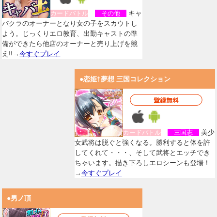
キャ
カードバトル
その他
バクラのオーナーとなり女の子をスカウトし
よう。じっくりエロ教育、出勤キャストの準
備ができたら他店のオーナーと売り上げを競
え!!→
今すぐプレイ
●恋姫†夢想 三国コレクション
美少
カードバトル
三国志
女武将は脱ぐと強くなる。勝利すると体を許
してくれて・・・、そして武将とエッチでき
ちゃいます。描き下ろしエロシーンも登場！
→
今すぐプレイ
●男ノ頂