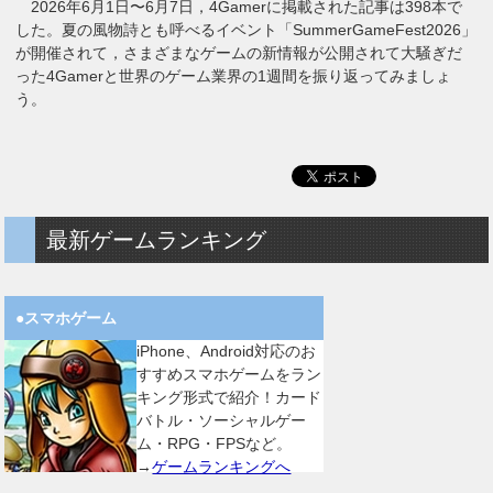
2026年6月1日〜6月7日，4Gamerに掲載された記事は398本で
した。夏の風物詩とも呼べるイベント「SummerGameFest2026」
が開催されて，さまざまなゲームの新情報が公開されて大騒ぎだ
った4Gamerと世界のゲーム業界の1週間を振り返ってみましょ
う。
最新ゲームランキング
●スマホゲーム
iPhone、Android対応のお
すすめスマホゲームをラン
キング形式で紹介！カード
バトル・ソーシャルゲー
ム・RPG・FPSなど。
→
ゲームランキングへ