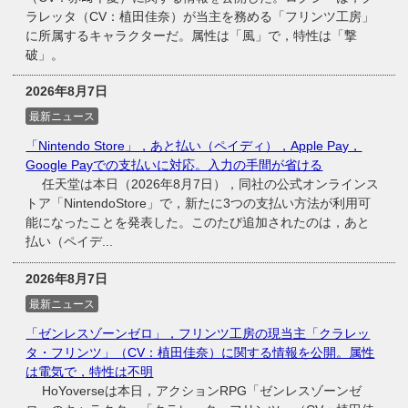
ラレッタ（CV：植田佳奈）が当主を務める「フリンツ工房」
に所属するキャラクターだ。属性は「風」で，特性は「撃
破」。
2026年8月7日
最新ニュース
「Nintendo Store」，あと払い（ペイディ），Apple Pay，
Google Payでの支払いに対応。入力の手間が省ける
任天堂は本日（2026年8月7日），同社の公式オンラインス
トア「NintendoStore」で，新たに3つの支払い方法が利用可
能になったことを発表した。このたび追加されたのは，あと
払い（ペイデ...
2026年8月7日
最新ニュース
「ゼンレスゾーンゼロ」，フリンツ工房の現当主「クラレッ
タ・フリンツ」（CV：植田佳奈）に関する情報を公開。属性
は電気で，特性は不明
HoYoverseは本日，アクションRPG「ゼンレスゾーンゼ