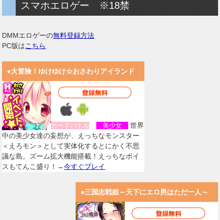
スマホエロゲー ※18禁
DMMエロゲーの
無料登録方法
PC版は
こちら
●大冒険！ゆけゆけ☆おさわりアイランド
世界
カードバトル
美少女
中の美少女達の妄想が、えっちなモンスター
＜えろモン＞として実体化するとにかく不思
議な島。ズーム拡大機能搭載！えっちなボイ
スもてんこ盛り！→
今すぐプレイ
●三国志戦姫～天下にエロ男はただ一人～