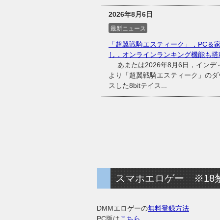
2026年8月6日
最新ニュース
「超翼戦騎エスティーク」，PC＆
し，オンラインランキング機能も搭
あまたは2026年8月6日，インディ
より「超翼戦騎エスティーク」のダウ
スした8bitテイス...
スマホエロゲー ※18
DMMエロゲーの
無料登録方法
PC版は
こちら