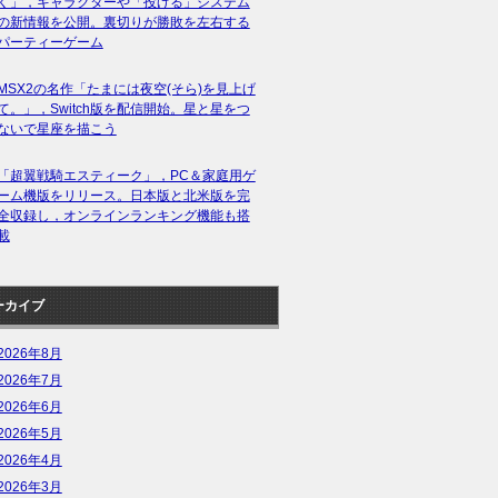
く」，キャラクターや「投げる」システム
の新情報を公開。裏切りが勝敗を左右する
パーティーゲーム
MSX2の名作「たまには夜空(そら)を見上げ
て。」，Switch版を配信開始。星と星をつ
ないで星座を描こう
「超翼戦騎エスティーク」，PC＆家庭用ゲ
ーム機版をリリース。日本版と北米版を完
全収録し，オンラインランキング機能も搭
載
ーカイブ
2026年8月
2026年7月
2026年6月
2026年5月
2026年4月
2026年3月