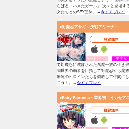
らばる「ハメたガール」 次々と登場す
女たちとのSEX三昧。→
今すぐプレイ
●対魔忍アサギ～決戦アリーナ～
カードバトル
美少
て対魔忍に滅ぼされた風魔一族の生き
闇世界の覇者を目指して対魔忍やら魔
米連のヒロインたちを調教して仲間に
こう！。→
今すぐプレイ
●Fairy Fantasia～業界初！イカせア
搭載