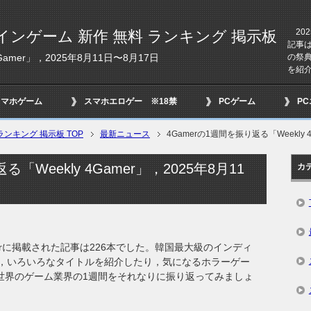
202
インゲーム 新作 無料 ランキング 掲示板
記事
の祭典
Gamer」，2025年8月11日〜8月17日
を紹介
スマホゲーム
スマホエロゲー ※18禁
PCゲーム
P
ンキング 掲示板 TOP
最新ニュース
4Gamerの1週間を振り返る「Weekly 
「Weekly 4Gamer」，2025年8月11
カ
amerに掲載された記事は226本でした。韓国最大級のインディ
幕し，いろいろなタイトルを紹介したり，気になるホラーゲー
と世界のゲーム業界の1週間をそれなりに振り返ってみましょ