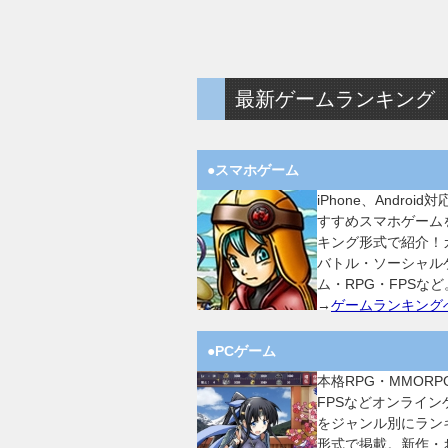
最新ゲームランキング
●スマホゲーム
iPhone、Android
すすめスマホゲーム
キング形式で紹介！
バトル・ソーシャル
ム・RPG・FPSなど
→
ゲームランキング
●PCゲーム
本格RPG・MMORP
FPSなどオンライン
をジャンル別にラン
形式で掲載。新作・