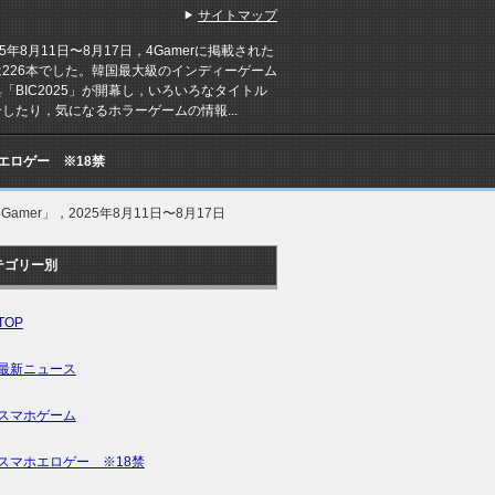
サイトマップ
5年8月11日〜8月17日，4Gamerに掲載された
は226本でした。韓国最大級のインディーゲーム
「BIC2025」が開幕し，いろいろなタイトル
したり，気になるホラーゲームの情報...
Cエロゲー ※18禁
4Gamer」，2025年8月11日〜8月17日
テゴリー別
TOP
最新ニュース
スマホゲーム
スマホエロゲー ※18禁