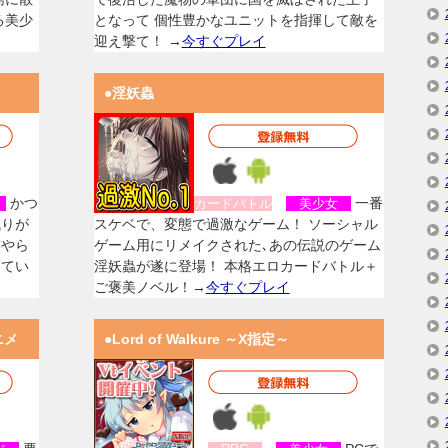
る美少
となって 個性豊かなユニットを指揮して敵を
迎え撃て！ →
今すぐプレイ
●淫妖蟲
かつ
一番
女
カードバトル
美少女
残りが
スケベで、変態で過激なゲーム！ ソーシャル
族やら
ゲーム用にリメイクされた､あの伝説のゲーム
してい
淫妖蟲が遂に登場！ 本格エロカードバトル＋
ご褒美ノベル！→
今すぐプレイ
ニメ
●Lord of Walkure ～X指定～