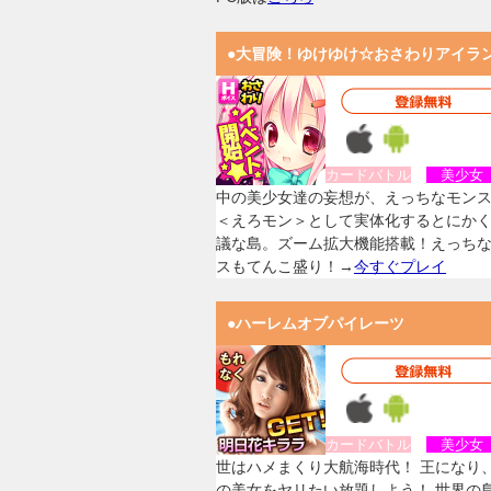
●大冒険！ゆけゆけ☆おさわりアイラ
カードバトル
美少
中の美少女達の妄想が、えっちなモン
＜えろモン＞として実体化するとにか
議な島。ズーム拡大機能搭載！えっち
スもてんこ盛り！→
今すぐプレイ
●ハーレムオブパイレーツ
カードバトル
美少
世はハメまくり大航海時代！ 王になり
の美女をヤリたい放題しよう！ 世界の