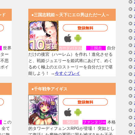
ンド
●三国志戦姫～天下にエロ男はただ一人～
世界
自分
女
カードバトル
三国志
スター
だけの後宮（ハーレム）を作れ！進化させる
く不思
と、戦姫ジュエリーを姫武将にあげて、めく
なボイ
るめく極上のエロストーリーを自分だけで堪
能しよう！ →
今すぐプレイ
●千年戦争アイギス
この
本格
女
SLG
ファンタジー
、全て
的タワーディフェンスRPGが登場！ 突如とし
島に散
て復活した魔物の軍団に国を滅ぼされた王子