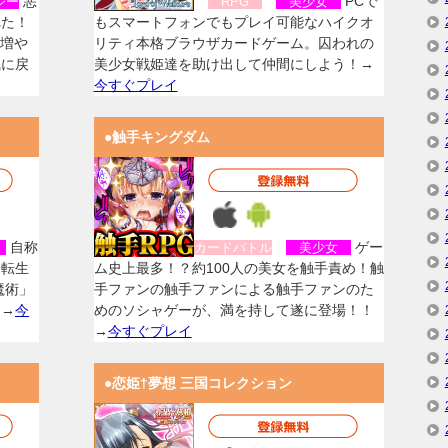
悪
PCで
ジー
RPG
美少女
れた！
もスマートフォンでもプレイ可能なハイクオ
を増や
リティ本格ブラウザカードゲーム。囚われの
気に戻
美少女戦姫達を助け出して仲間にしよう！→
今すぐプレイ
●触手キングダム
自称
ゲー
女
カードバトル
美少女
に転生
ム史上最多！？約100人の美女を触手責め！触
魔術」
手ファンの触手ファンによる触手ファンのた
！→
今
めのソシャゲーが、満を持して遂に登場！！
→
今すぐプレイ
●恋姫†夢想 三国コレクション