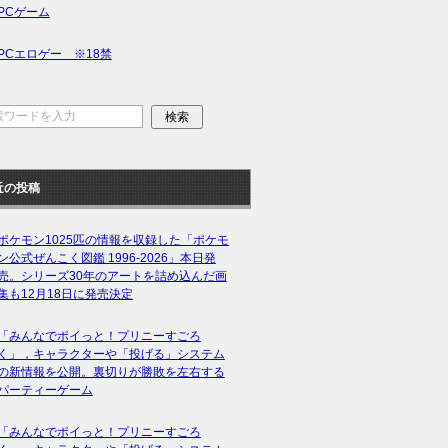
PCゲーム
PCエロゲー ※18禁
近の投稿
ポケモン1025匹の情報を収録した「ポケモ
ン公式ぜんこく図鑑 1996-2026」本日発
売。シリーズ30年のアートを詰め込んだ画
集も12月18日に発売決定
「みんなでポイっと！プリニーすごろ
く」，キャラクターや「投げる」システム
の新情報を公開。裏切りが勝敗を左右する
パーティーゲーム
「みんなでポイっと！プリニーすごろ