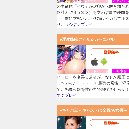
カードバトル
ファンタ
の生命体「イヴ」が封印から解き放た
妖精と契り（SEX）を交わす事で仲間
し、敵に支配された妖精はイカして正
せ。→
今すぐプレイ
●淫魔降臨デビル☆カーニバル
カードバトル
美少
ヒーローを名乗る若者が、なぜか魔王
しちゃった・・・！？ 最強の魔術「淫
で、悪魔っ娘を性の力で服従させろッ
すぐプレイ
●キャバ王～キャストは全員AV女優～