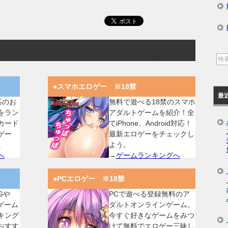
●スマホエロゲー ※18禁
最
対応のお
無料で遊べる18禁のスマホ
をラン
アダルトゲームを紹介！全
カード
てiPhone、Android対応！
ゲー
最新エロゲーをチェックし
。
よう。
へ
→
ゲームランキングへ
●PCエロゲー ※18禁
Gや
PCで遊べる登録無料のア
ゲーム
ダルトオンラインゲーム。
キング
今すぐ好きなゲームをみつ
おすす
けて無料でエロゲー三昧し