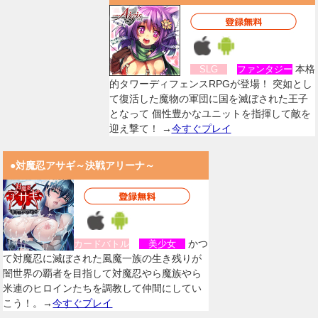
本格
SLG
ファンタジー
的タワーディフェンスRPGが登場！ 突如とし
て復活した魔物の軍団に国を滅ぼされた王子
となって 個性豊かなユニットを指揮して敵を
迎え撃て！ →
今すぐプレイ
●対魔忍アサギ～決戦アリーナ～
かつ
カードバトル
美少女
て対魔忍に滅ぼされた風魔一族の生き残りが
闇世界の覇者を目指して対魔忍やら魔族やら
米連のヒロインたちを調教して仲間にしてい
こう！。→
今すぐプレイ