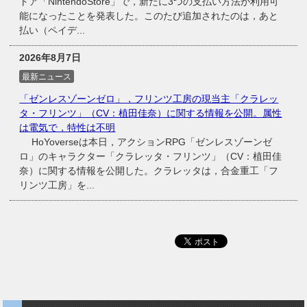
トア「NintendoStore」で，新たに3つの支払い方法が利用可
能になったことを発表した。このたび追加されたのは，あと
払い（ペイデ...
2026年8月7日
最新ニュース
「ゼンレスゾーンゼロ」，フリンツ工房の現当主「クラレッ
タ・フリンツ」（CV：植田佳奈）に関する情報を公開。属性
は電気で，特性は不明
HoYoverseは本日，アクションRPG「ゼンレスゾーンゼ
ロ」のキャラクター「クラレッタ・フリンツ」（CV：植田佳
奈）に関する情報を公開した。クラレッタは，合金重工「フ
リンツ工房」を...