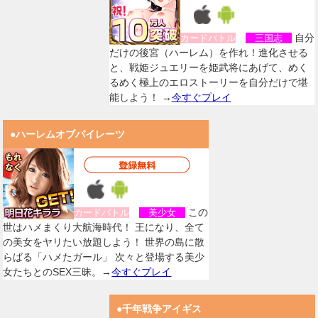
自分
カードバトル
三国志
だけの後宮（ハーレム）を作れ！進化させる
と、戦姫ジュエリーを姫武将にあげて、めく
るめく極上のエロストーリーを自分だけで堪
能しよう！ →
今すぐプレイ
●ハーレムオブパイレーツ
この
カードバトル
美少女
世はハメまくり大航海時代！ 王になり、全て
の美女をヤリたい放題しよう！ 世界の島に散
らばる「ハメたガール」 次々と登場する美少
女たちとのSEX三昧。→
今すぐプレイ
●千年戦争アイギス