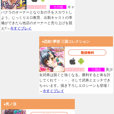
キャ
カードバトル
その他
バクラのオーナーとなり女の子をスカウトし
よう。じっくりエロ教育、出勤キャストの準
備ができたら他店のオーナーと売り上げを競
え!!→
今すぐプレイ
●恋姫†夢想 三国コレクション
美少
カードバトル
三国志
女武将は脱ぐと強くなる。勝利すると体を許
してくれて・・・、そして武将とエッチでき
ちゃいます。描き下ろしエロシーンも登場！
→
今すぐプレイ
●男ノ頂