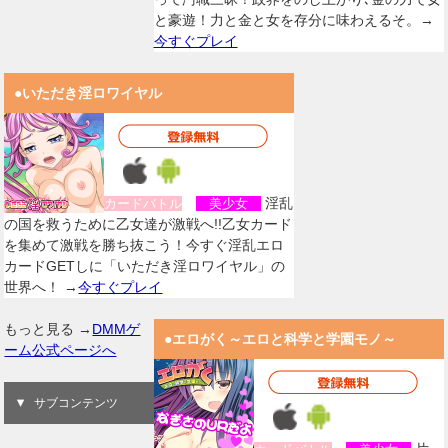
と豪遊！力と金と女を存分に味わえるそ。→
今すぐプレイ
●いただき淫ロワイヤル
淫乱
カードバトル
美少女
の国を救うために乙女達が激戦へ!!乙女カード
を集めて激戦を勝ち抜こう！今すぐ淫乱エロ
カードGETしに「いただき淫ロワイヤル」の
世界へ！ →
今すぐプレイ
もっと見る →
DMMゲ
●エロがく～エロと科学と学園モノ～
ーム公式ページへ
サブコンテンツ