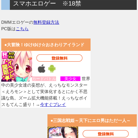
スマホエロゲー ※18禁
DMMエロゲーの
無料登録方法
PC版は
こちら
●大冒険！ゆけゆけ☆おさわりアイランド
世界
カードバトル
美少女
中の美少女達の妄想が、えっちなモンスター
＜えろモン＞として実体化するとにかく不思
議な島。ズーム拡大機能搭載！えっちなボイ
スもてんこ盛り！→
今すぐプレイ
●三国志戦姫～天下にエロ男はただ一人～