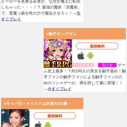
ヒーローを名乗る若者が、なぜか魔王に転生
しちゃった・・・！？ 最強の魔術「淫魔術」
で、悪魔っ娘を性の力で服従させろッ！→
今
すぐプレイ
●触手キングダム
ゲー
カードバトル
美少女
ム史上最多！？約100人の美女を触手責め！触
手ファンの触手ファンによる触手ファンのた
めのソシャゲーが、満を持して遂に登場！！
→
今すぐプレイ
●キャバ王～キャストは全員AV女優～