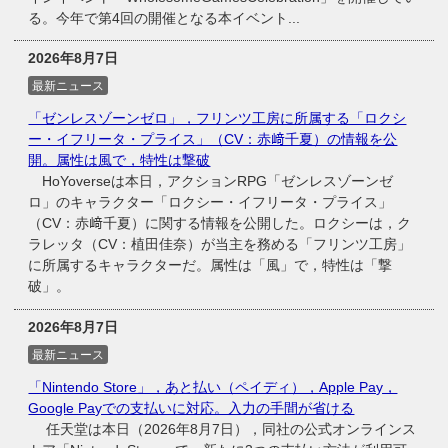
る。今年で第4回の開催となる本イベント...
2026年8月7日
最新ニュース
「ゼンレスゾーンゼロ」，フリンツ工房に所属する「ロクシ
ー・イフリータ・プライス」（CV：赤﨑千夏）の情報を公
開。属性は風で，特性は撃破
HoYoverseは本日，アクションRPG「ゼンレスゾーンゼ
ロ」のキャラクター「ロクシー・イフリータ・プライス」
（CV：赤﨑千夏）に関する情報を公開した。ロクシーは，ク
ラレッタ（CV：植田佳奈）が当主を務める「フリンツ工房」
に所属するキャラクターだ。属性は「風」で，特性は「撃
破」。
2026年8月7日
最新ニュース
「Nintendo Store」，あと払い（ペイディ），Apple Pay，
Google Payでの支払いに対応。入力の手間が省ける
任天堂は本日（2026年8月7日），同社の公式オンラインス