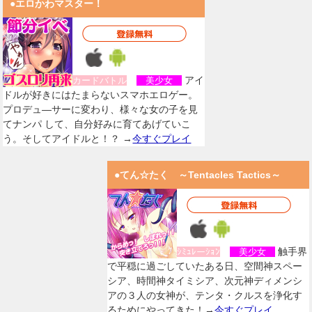
●エロかわマスター！
アイ
カードバトル
美少女
ドルが好きにはたまらないスマホエロゲー。
プロデュ―サーに変わり、様々な女の子を見
てナンパ して、自分好みに育てあげていこ
う。そしてアイドルと！？ →
今すぐプレイ
●てん☆たく ～Tentacles Tactics～
触手界
ｼﾐｭﾚーｼｮﾝ
美少女
で平穏に過ごしていたある日、空間神スペー
シア、時間神タイミシア、次元神ディメンシ
アの３人の女神が、テンタ・クルスを浄化す
るためにやってきた！→
今すぐプレイ