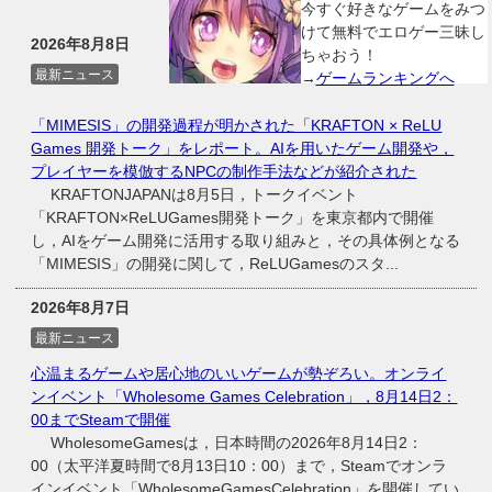
今すぐ好きなゲームをみつ
けて無料でエロゲー三昧し
2026年8月8日
ちゃおう！
最新ニュース
→
ゲームランキングへ
「MIMESIS」の開発過程が明かされた「KRAFTON × ReLU
Games 開発トーク」をレポート。AIを用いたゲーム開発や，
プレイヤーを模倣するNPCの制作手法などが紹介された
KRAFTONJAPANは8月5日，トークイベント
「KRAFTON×ReLUGames開発トーク」を東京都内で開催
し，AIをゲーム開発に活用する取り組みと，その具体例となる
「MIMESIS」の開発に関して，ReLUGamesのスタ...
2026年8月7日
最新ニュース
心温まるゲームや居心地のいいゲームが勢ぞろい。オンライ
ンイベント「Wholesome Games Celebration」，8月14日2：
00までSteamで開催
WholesomeGamesは，日本時間の2026年8月14日2：
00（太平洋夏時間で8月13日10：00）まで，Steamでオンラ
インイベント「WholesomeGamesCelebration」を開催してい