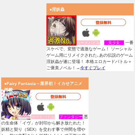
●淫妖蟲
一番
カードバトル
美少女
スケベで、変態で過激なゲーム！ ソーシャル
ゲーム用にリメイクされた､あの伝説のゲーム
淫妖蟲が遂に登場！ 本格エロカードバトル＋
ご褒美ノベル！→
今すぐプレイ
●Fairy Fantasia～業界初！イカせアニメ
搭載
悪
カードバトル
ファンタジー
の生命体「イヴ」が封印から解き放たれた！
妖精と契り（SEX）を交わす事で仲間を増や