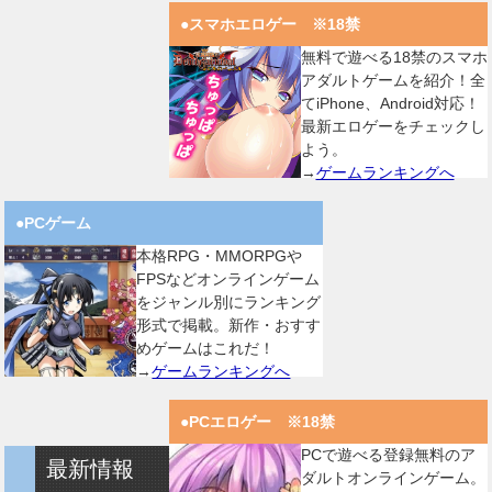
●スマホエロゲー ※18禁
無料で遊べる18禁のスマホ
アダルトゲームを紹介！全
てiPhone、Android対応！
最新エロゲーをチェックし
よう。
→
ゲームランキングへ
●PCゲーム
本格RPG・MMORPGや
FPSなどオンラインゲーム
をジャンル別にランキング
形式で掲載。新作・おすす
めゲームはこれだ！
→
ゲームランキングへ
●PCエロゲー ※18禁
PCで遊べる登録無料のア
最新情報
ダルトオンラインゲーム。