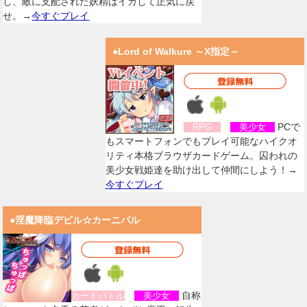
し、敵に支配された妖精はイカして正気に戻
せ。→
今すぐプレイ
●Lord of Walkure ～X指定～
PCで
RPG
美少女
もスマートフォンでもプレイ可能なハイクオ
リティ本格ブラウザカードゲーム。囚われの
美少女戦姫達を助け出して仲間にしよう！→
今すぐプレイ
●淫魔降臨デビル☆カーニバル
自称
カードバトル
美少女