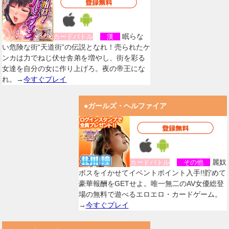
眠らな
カードバトル
漢
い危険な街“天道街”の伝説となれ！売られたケ
ンカは力でねじ伏せ舎弟を増やし、街を彩る
女達を自分の女に作り上げろ。夜の帝王にな
れ。→
今すぐプレイ
●ガールズ・ヘルファイア
麗奴
カードバトル
その他
ボスをイかせてイベントポイント入手!!貯めて
豪華報酬をGETせよ。唯一無二のAV女優総登
場の無料で遊べるエロエロ・カードゲーム。
→
今すぐプレイ