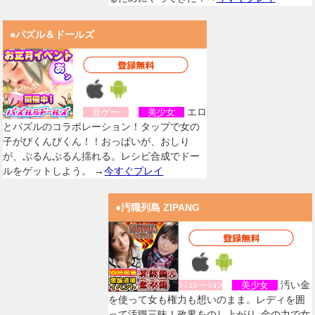
●パズル＆ドールズ
エロ
音ゲー
美少女
とパズルのコラボレーション！タップで女の
子がびくんびくん！！おっぱいが、おしり
が、ぷるんぷるん揺れる。レシピ合成でドー
ルをゲットしよう。 →
今すぐプレイ
●汚職列島 ZIPANG
汚い金
ｼﾐｭﾚーｼｮﾝ
美少女
を使って女も権力も想いのまま。レディを囲
って汚職三昧！政界をのし上がり､金の力で女