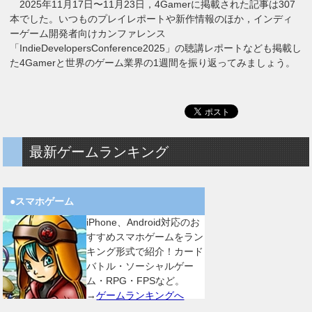
2025年11月17日〜11月23日，4Gamerに掲載された記事は307
本でした。いつものプレイレポートや新作情報のほか，インディ
ーゲーム開発者向けカンファレンス
「IndieDevelopersConference2025」の聴講レポートなども掲載し
た4Gamerと世界のゲーム業界の1週間を振り返ってみましょう。
最新ゲームランキング
●スマホゲーム
iPhone、Android対応のお
すすめスマホゲームをラン
キング形式で紹介！カード
バトル・ソーシャルゲー
ム・RPG・FPSなど。
→
ゲームランキングへ