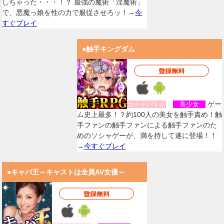
しちゃった・・・！？ 最強の魔術「淫魔術」
で、悪魔っ娘を性の力で服従させろッ！→
今
すぐプレイ
●触手キングダム
ゲー
カードバトル
美少女
ム史上最多！？約100人の美女を触手責め！触
手ファンの触手ファンによる触手ファンのた
めのソシャゲーが、満を持して遂に登場！！
→
今すぐプレイ
●キャバ王～キャストは全員AV女優～