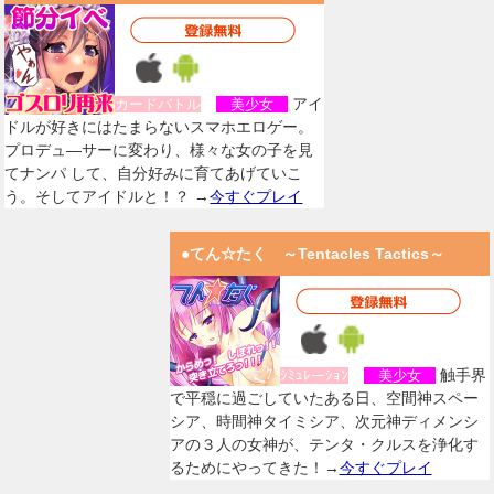
アイ
カードバトル
美少女
ドルが好きにはたまらないスマホエロゲー。
プロデュ―サーに変わり、様々な女の子を見
てナンパ して、自分好みに育てあげていこ
う。そしてアイドルと！？ →
今すぐプレイ
●てん☆たく ～Tentacles Tactics～
触手界
ｼﾐｭﾚーｼｮﾝ
美少女
で平穏に過ごしていたある日、空間神スペー
シア、時間神タイミシア、次元神ディメンシ
アの３人の女神が、テンタ・クルスを浄化す
るためにやってきた！→
今すぐプレイ