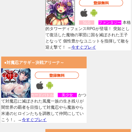
本格
SLG
ファンタジー
的タワーディフェンスRPGが登場！ 突如とし
て復活した魔物の軍団に国を滅ぼされた王子
となって 個性豊かなユニットを指揮して敵を
迎え撃て！ →
今すぐプレイ
●対魔忍アサギ～決戦アリーナ～
かつ
カードバトル
美少女
て対魔忍に滅ぼされた風魔一族の生き残りが
闇世界の覇者を目指して対魔忍やら魔族やら
米連のヒロインたちを調教して仲間にしてい
こう！。→
今すぐプレイ