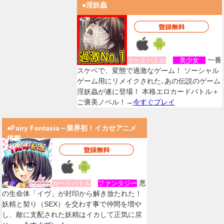
●淫妖蟲
一番
カードバトル
美少女
スケベで、変態で過激なゲーム！ ソーシャル
ゲーム用にリメイクされた､あの伝説のゲーム
淫妖蟲が遂に登場！ 本格エロカードバトル＋
ご褒美ノベル！→
今すぐプレイ
●Fairy Fantasia～業界初！イカせアニメ
搭載
悪
カードバトル
ファンタジー
の生命体「イヴ」が封印から解き放たれた！
妖精と契り（SEX）を交わす事で仲間を増や
し、敵に支配された妖精はイカして正気に戻