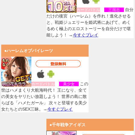
自分
カードバトル
三国志
だけの後宮（ハーレム）を作れ！進化させる
と、戦姫ジュエリーを姫武将にあげて、めく
るめく極上のエロストーリーを自分だけで堪
能しよう！ →
今すぐプレイ
●ハーレムオブパイレーツ
この
カードバトル
美少女
世はハメまくり大航海時代！ 王になり、全て
の美女をヤリたい放題しよう！ 世界の島に散
らばる「ハメたガール」 次々と登場する美少
女たちとのSEX三昧。→
今すぐプレイ
●千年戦争アイギス