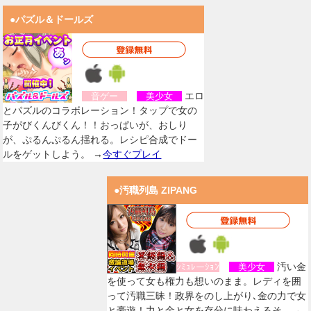
●パズル＆ドールズ
エロ
音ゲー
美少女
とパズルのコラボレーション！タップで女の
子がびくんびくん！！おっぱいが、おしり
が、ぷるんぷるん揺れる。レシピ合成でドー
ルをゲットしよう。 →
今すぐプレイ
●汚職列島 ZIPANG
汚い金
ｼﾐｭﾚーｼｮﾝ
美少女
を使って女も権力も想いのまま。レディを囲
って汚職三昧！政界をのし上がり､金の力で女
と豪遊！力と金と女を存分に味わえるそ。→