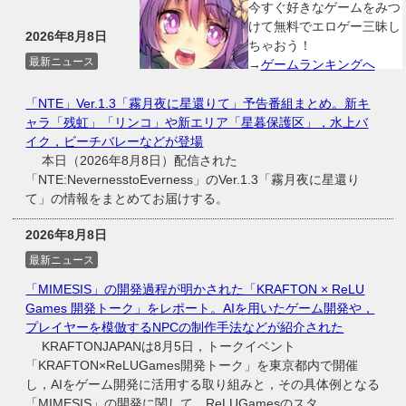
今すぐ好きなゲームをみつ
けて無料でエロゲー三昧し
2026年8月8日
ちゃおう！
最新ニュース
→
ゲームランキングへ
「NTE」Ver.1.3「霧月夜に星還りて」予告番組まとめ。新キ
ャラ「残虹」「リンコ」や新エリア「星暮保護区」，水上バ
イク，ビーチバレーなどが登場
本日（2026年8月8日）配信された
「NTE:NevernesstoEverness」のVer.1.3「霧月夜に星還り
て」の情報をまとめてお届けする。
2026年8月8日
最新ニュース
「MIMESIS」の開発過程が明かされた「KRAFTON × ReLU
Games 開発トーク」をレポート。AIを用いたゲーム開発や，
プレイヤーを模倣するNPCの制作手法などが紹介された
KRAFTONJAPANは8月5日，トークイベント
「KRAFTON×ReLUGames開発トーク」を東京都内で開催
し，AIをゲーム開発に活用する取り組みと，その具体例となる
「MIMESIS」の開発に関して，ReLUGamesのスタ...