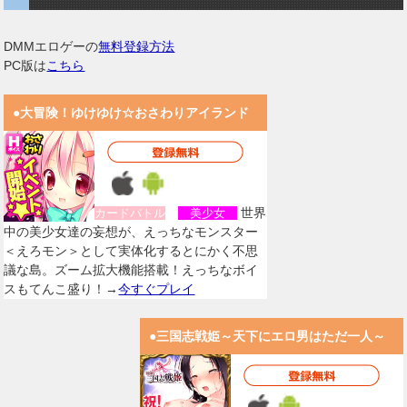
DMMエロゲーの
無料登録方法
PC版は
こちら
●大冒険！ゆけゆけ☆おさわりアイランド
世界
カードバトル
美少女
中の美少女達の妄想が、えっちなモンスター
＜えろモン＞として実体化するとにかく不思
議な島。ズーム拡大機能搭載！えっちなボイ
スもてんこ盛り！→
今すぐプレイ
●三国志戦姫～天下にエロ男はただ一人～