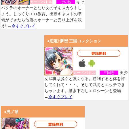
キャ
カードバトル
その他
バクラのオーナーとなり女の子をスカウトし
よう。じっくりエロ教育、出勤キャストの準
備ができたら他店のオーナーと売り上げを競
え!!→
今すぐプレイ
●恋姫†夢想 三国コレクション
美少
カードバトル
三国志
女武将は脱ぐと強くなる。勝利すると体を許
してくれて・・・、そして武将とエッチでき
ちゃいます。描き下ろしエロシーンも登場！
→
今すぐプレイ
●男ノ頂