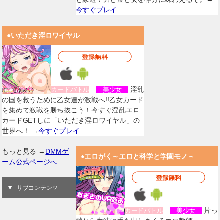
今すぐプレイ
●いただき淫ロワイヤル
淫乱
カードバトル
美少女
の国を救うために乙女達が激戦へ!!乙女カード
を集めて激戦を勝ち抜こう！今すぐ淫乱エロ
カードGETしに「いただき淫ロワイヤル」の
世界へ！ →
今すぐプレイ
もっと見る →
DMMゲ
●エロがく～エロと科学と学園モノ～
ーム公式ページへ
サブコンテンツ
片っ
カードバトル
美少女