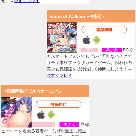
せ。→
今すぐプレイ
●Lord of Walkure ～X指定～
PCで
RPG
美少女
もスマートフォンでもプレイ可能なハイクオ
リティ本格ブラウザカードゲーム。囚われの
美少女戦姫達を助け出して仲間にしよう！→
今すぐプレイ
●淫魔降臨デビル☆カーニバル
自称
カードバトル
美少女
ヒーローを名乗る若者が、なぜか魔王に転生