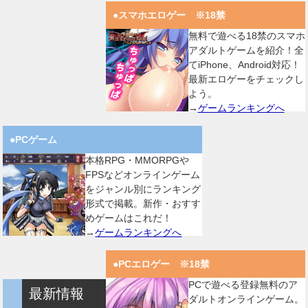
●スマホエロゲー ※18禁
無料で遊べる18禁のスマホ
アダルトゲームを紹介！全
てiPhone、Android対応！
最新エロゲーをチェックし
よう。
→
ゲームランキングへ
●PCゲーム
本格RPG・MMORPGや
FPSなどオンラインゲーム
をジャンル別にランキング
形式で掲載。新作・おすす
めゲームはこれだ！
→
ゲームランキングへ
●PCエロゲー ※18禁
PCで遊べる登録無料のア
最新情報
ダルトオンラインゲーム。