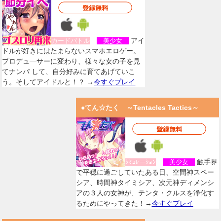
アイ
カードバトル
美少女
ドルが好きにはたまらないスマホエロゲー。
プロデュ―サーに変わり、様々な女の子を見
てナンパ して、自分好みに育てあげていこ
う。そしてアイドルと！？ →
今すぐプレイ
●てん☆たく ～Tentacles Tactics～
触手界
ｼﾐｭﾚーｼｮﾝ
美少女
で平穏に過ごしていたある日、空間神スペー
シア、時間神タイミシア、次元神ディメンシ
アの３人の女神が、テンタ・クルスを浄化す
るためにやってきた！→
今すぐプレイ