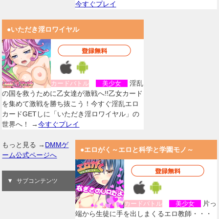
今すぐプレイ
●いただき淫ロワイヤル
淫乱
カードバトル
美少女
の国を救うために乙女達が激戦へ!!乙女カード
を集めて激戦を勝ち抜こう！今すぐ淫乱エロ
カードGETしに「いただき淫ロワイヤル」の
世界へ！ →
今すぐプレイ
もっと見る →
DMMゲ
●エロがく～エロと科学と学園モノ～
ーム公式ページへ
サブコンテンツ
片っ
カードバトル
美少女
端から生徒に手を出しまくるエロ教師・・・