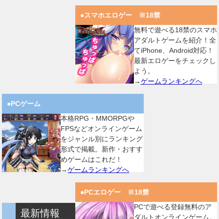
●スマホエロゲー ※18禁
無料で遊べる18禁のスマホ
アダルトゲームを紹介！全
てiPhone、Android対応！
最新エロゲーをチェックし
よう。
→
ゲームランキングへ
●PCゲーム
本格RPG・MMORPGや
FPSなどオンラインゲーム
をジャンル別にランキング
形式で掲載。新作・おすす
めゲームはこれだ！
→
ゲームランキングへ
●PCエロゲー ※18禁
PCで遊べる登録無料のア
最新情報
ダルトオンラインゲーム。