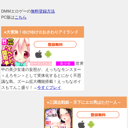
DMMエロゲーの
無料登録方法
PC版は
こちら
●大冒険！ゆけゆけ☆おさわりアイランド
世界
カードバトル
美少女
中の美少女達の妄想が、えっちなモンスター
＜えろモン＞として実体化するとにかく不思
議な島。ズーム拡大機能搭載！えっちなボイ
スもてんこ盛り！→
今すぐプレイ
●三国志戦姫～天下にエロ男はただ一人～