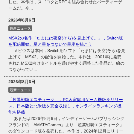
した。本作は，スゴロクとRPGを組み合わせたパーティーゲ
ームだ。今...
2026年8月6日
最新ニュース
MSX2の名作「たまには夜空(そら)を見上げて。」，Switch版
を配信開始。星と星をつないで星座を描こう
メビウスは本日，Switch用ソフト「たまには夜空(そら)を見
上げて MSX2」の配信を開始した。本作は，2001年に発売
されたMSX2向けタイトルを遊びやすく調整した作品だ。線の
つながってい...
2026年8月6日
最新ニュース
「超翼戦騎エスティーク」，PC＆家庭用ゲーム機版をリリー
ス。日本版と北米版を完全収録し，オンラインランキング機
能も搭載
あまたは2026年8月6日，インディーゲームパブリッシング
ブランドの「AMATAGames」より「超翼戦騎エスティーク」
のダウンロード版を発売した。本作は，2024年12月にリリー