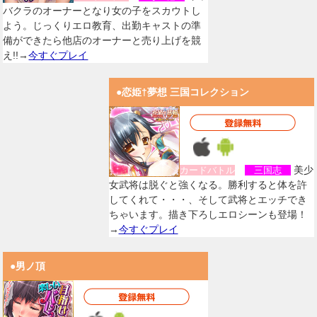
バクラのオーナーとなり女の子をスカウトし
よう。じっくりエロ教育、出勤キャストの準
備ができたら他店のオーナーと売り上げを競
え!!→
今すぐプレイ
●恋姫†夢想 三国コレクション
美少
カードバトル
三国志
女武将は脱ぐと強くなる。勝利すると体を許
してくれて・・・、そして武将とエッチでき
ちゃいます。描き下ろしエロシーンも登場！
→
今すぐプレイ
●男ノ頂