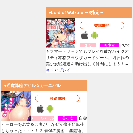
●Lord of Walkure ～X指定～
PCで
RPG
美少女
もスマートフォンでもプレイ可能なハイクオ
リティ本格ブラウザカードゲーム。囚われの
美少女戦姫達を助け出して仲間にしよう！→
今すぐプレイ
●淫魔降臨デビル☆カーニバル
自称
カードバトル
美少女
ヒーローを名乗る若者が、なぜか魔王に転生
しちゃった・・・！？ 最強の魔術「淫魔術」