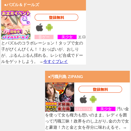
●パズル＆ドールズ
エロ
音ゲー
美少女
とパズルのコラボレーション！タップで女の
子がびくんびくん！！おっぱいが、おしり
が、ぷるんぷるん揺れる。レシピ合成でドー
ルをゲットしよう。 →
今すぐプレイ
●汚職列島 ZIPANG
汚い金
ｼﾐｭﾚーｼｮﾝ
美少女
を使って女も権力も想いのまま。レディを囲
って汚職三昧！政界をのし上がり､金の力で女
と豪遊！力と金と女を存分に味わえるそ。→