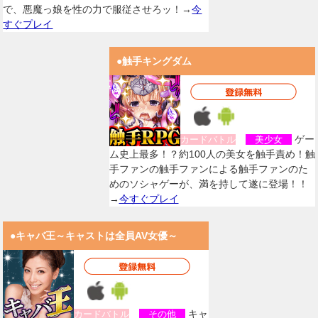
で、悪魔っ娘を性の力で服従させろッ！→
今
すぐプレイ
●触手キングダム
ゲー
カードバトル
美少女
ム史上最多！？約100人の美女を触手責め！触
手ファンの触手ファンによる触手ファンのた
めのソシャゲーが、満を持して遂に登場！！
→
今すぐプレイ
●キャバ王～キャストは全員AV女優～
キャ
カードバトル
その他