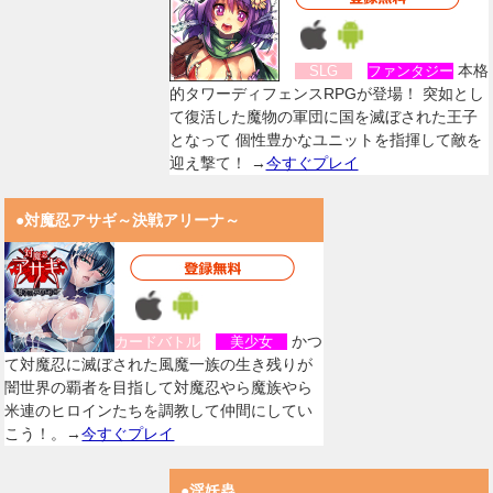
本格
SLG
ファンタジー
的タワーディフェンスRPGが登場！ 突如とし
て復活した魔物の軍団に国を滅ぼされた王子
となって 個性豊かなユニットを指揮して敵を
迎え撃て！ →
今すぐプレイ
●対魔忍アサギ～決戦アリーナ～
かつ
カードバトル
美少女
て対魔忍に滅ぼされた風魔一族の生き残りが
闇世界の覇者を目指して対魔忍やら魔族やら
米連のヒロインたちを調教して仲間にしてい
こう！。→
今すぐプレイ
●淫妖蟲