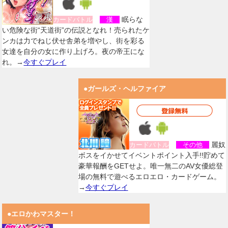
眠らな
カードバトル
漢
い危険な街“天道街”の伝説となれ！売られたケ
ンカは力でねじ伏せ舎弟を増やし、街を彩る
女達を自分の女に作り上げろ。夜の帝王にな
れ。→
今すぐプレイ
●ガールズ・ヘルファイア
麗奴
カードバトル
その他
ボスをイかせてイベントポイント入手!!貯めて
豪華報酬をGETせよ。唯一無二のAV女優総登
場の無料で遊べるエロエロ・カードゲーム。
→
今すぐプレイ
●エロかわマスター！