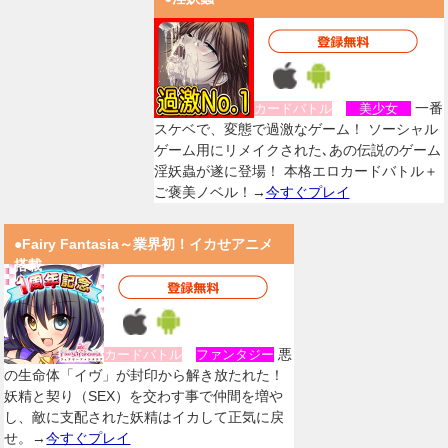
一番
カードバトル
美少女
スケベで、変態で過激なゲーム！ ソーシャル
ゲーム用にリメイクされた､あの伝説のゲーム
淫妖蟲が遂に登場！ 本格エロカードバトル＋
ご褒美ノベル！→
今すぐプレイ
●Fairy Fantasia～業界初！イカせアニメ
搭載
悪
カードバトル
ファンタジー
の生命体「イヴ」が封印から解き放たれた！
妖精と契り（SEX）を交わす事で仲間を増や
し、敵に支配された妖精はイカして正気に戻
せ。→
今すぐプレイ