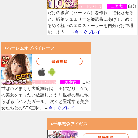
自分
カードバトル
三国志
だけの後宮（ハーレム）を作れ！進化させる
と、戦姫ジュエリーを姫武将にあげて、めく
るめく極上のエロストーリーを自分だけで堪
能しよう！ →
今すぐプレイ
●ハーレムオブパイレーツ
この
カードバトル
美少女
世はハメまくり大航海時代！ 王になり、全て
の美女をヤリたい放題しよう！ 世界の島に散
らばる「ハメたガール」 次々と登場する美少
女たちとのSEX三昧。→
今すぐプレイ
●千年戦争アイギス