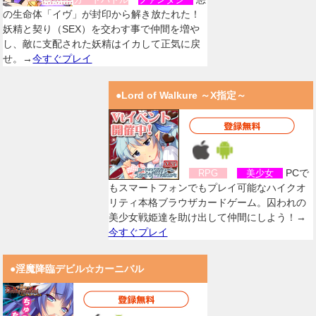
の生命体「イヴ」が封印から解き放たれた！
妖精と契り（SEX）を交わす事で仲間を増や
し、敵に支配された妖精はイカして正気に戻
せ。→
今すぐプレイ
●Lord of Walkure ～X指定～
PCで
RPG
美少女
もスマートフォンでもプレイ可能なハイクオ
リティ本格ブラウザカードゲーム。囚われの
美少女戦姫達を助け出して仲間にしよう！→
今すぐプレイ
●淫魔降臨デビル☆カーニバル