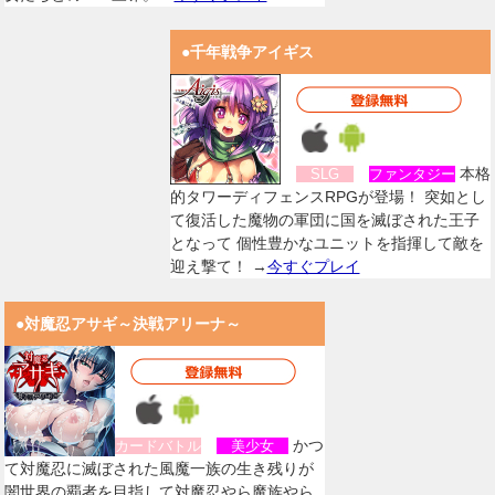
●千年戦争アイギス
本格
SLG
ファンタジー
的タワーディフェンスRPGが登場！ 突如とし
て復活した魔物の軍団に国を滅ぼされた王子
となって 個性豊かなユニットを指揮して敵を
迎え撃て！ →
今すぐプレイ
●対魔忍アサギ～決戦アリーナ～
かつ
カードバトル
美少女
て対魔忍に滅ぼされた風魔一族の生き残りが
闇世界の覇者を目指して対魔忍やら魔族やら