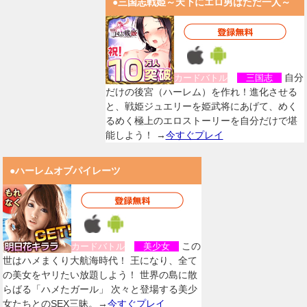
●三国志戦姫～天下にエロ男はただ一人～
自分
カードバトル
三国志
だけの後宮（ハーレム）を作れ！進化させる
と、戦姫ジュエリーを姫武将にあげて、めく
るめく極上のエロストーリーを自分だけで堪
能しよう！ →
今すぐプレイ
●ハーレムオブパイレーツ
この
カードバトル
美少女
世はハメまくり大航海時代！ 王になり、全て
の美女をヤリたい放題しよう！ 世界の島に散
らばる「ハメたガール」 次々と登場する美少
女たちとのSEX三昧。→
今すぐプレイ