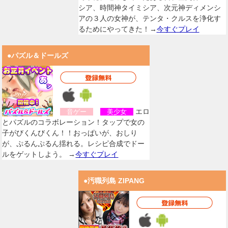
シア、時間神タイミシア、次元神ディメンシ
アの３人の女神が、テンタ・クルスを浄化す
るためにやってきた！→
今すぐプレイ
●パズル＆ドールズ
エロ
音ゲー
美少女
とパズルのコラボレーション！タップで女の
子がびくんびくん！！おっぱいが、おしり
が、ぷるんぷるん揺れる。レシピ合成でドー
ルをゲットしよう。 →
今すぐプレイ
●汚職列島 ZIPANG