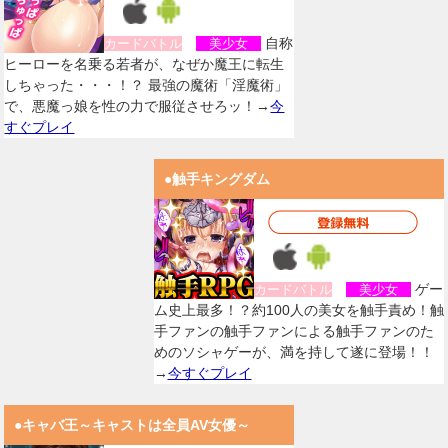
自称
カードバトル
美少女
ヒーローを名乗る若者が、なぜか魔王に転生
しちゃった・・・！？ 最強の魔術「淫魔術」
で、悪魔っ娘を性の力で服従させろッ！→
今
すぐプレイ
●触手キングダム
ゲー
カードバトル
美少女
ム史上最多！？約100人の美女を触手責め！触
手ファンの触手ファンによる触手ファンのた
めのソシャゲーが、満を持して遂に登場！！
→
今すぐプレイ
●キャバ王～キャストは全員AV女優～