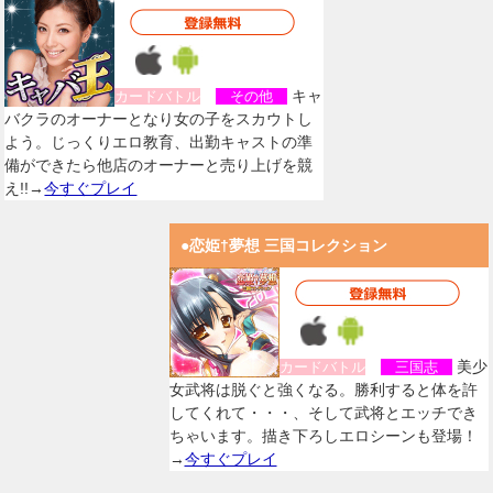
キャ
カードバトル
その他
バクラのオーナーとなり女の子をスカウトし
よう。じっくりエロ教育、出勤キャストの準
備ができたら他店のオーナーと売り上げを競
え!!→
今すぐプレイ
●恋姫†夢想 三国コレクション
美少
カードバトル
三国志
女武将は脱ぐと強くなる。勝利すると体を許
してくれて・・・、そして武将とエッチでき
ちゃいます。描き下ろしエロシーンも登場！
→
今すぐプレイ