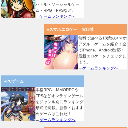
バトル・ソーシャルゲー
ム・RPG・FPSなど。
→
ゲームランキングへ
●スマホエロゲー ※18禁
無料で遊べる18禁のスマホ
アダルトゲームを紹介！全
てiPhone、Android対応！
最新エロゲーをチェックし
よう。
→
ゲームランキングへ
●PCゲーム
本格RPG・MMORPGや
FPSなどオンラインゲーム
をジャンル別にランキング
形式で掲載。新作・おすす
めゲームはこれだ！
→
ゲームランキングへ