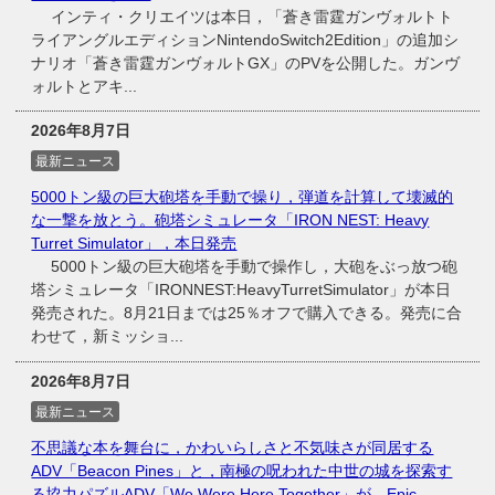
インティ・クリエイツは本日，「蒼き雷霆ガンヴォルトト
ライアングルエディションNintendoSwitch2Edition」の追加シ
ナリオ「蒼き雷霆ガンヴォルトGX」のPVを公開した。ガンヴ
ォルトとアキ...
2026年8月7日
最新ニュース
5000トン級の巨大砲塔を手動で操り，弾道を計算して壊滅的
な一撃を放とう。砲塔シミュレータ「IRON NEST: Heavy
Turret Simulator」，本日発売
5000トン級の巨大砲塔を手動で操作し，大砲をぶっ放つ砲
塔シミュレータ「IRONNEST:HeavyTurretSimulator」が本日
発売された。8月21日までは25％オフで購入できる。発売に合
わせて，新ミッショ...
2026年8月7日
最新ニュース
不思議な本を舞台に，かわいらしさと不気味さが同居する
ADV「Beacon Pines」と，南極の呪われた中世の城を探索す
る協力パズルADV「We Were Here Together」が，Epic