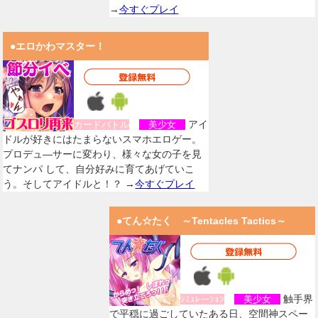
→
今すぐプレイ
●エロかわマスター！
アイ
カードバトル
美少女
ドルが好きにはたまらないスマホエロゲー。
プロデュ―サーに変わり、様々な女の子を見
てナンパ して、自分好みに育てあげていこ
う。そしてアイドルと！？ →
今すぐプレイ
●てん☆たく ～Tentacles Tactics～
触手界
ｼﾐｭﾚーｼｮﾝ
美少女
で平穏に過ごしていたある日、空間神スペー