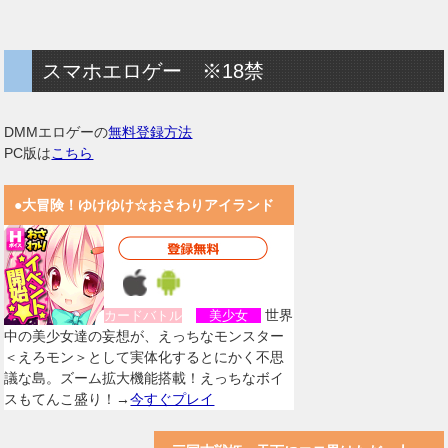
スマホエロゲー ※18禁
DMMエロゲーの
無料登録方法
PC版は
こちら
●大冒険！ゆけゆけ☆おさわりアイランド
世界
カードバトル
美少女
中の美少女達の妄想が、えっちなモンスター
＜えろモン＞として実体化するとにかく不思
議な島。ズーム拡大機能搭載！えっちなボイ
スもてんこ盛り！→
今すぐプレイ