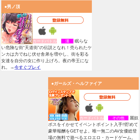
●男ノ頂
眠らな
カードバトル
漢
い危険な街“天道街”の伝説となれ！売られたケ
ンカは力でねじ伏せ舎弟を増やし、街を彩る
女達を自分の女に作り上げろ。夜の帝王にな
れ。→
今すぐプレイ
●ガールズ・ヘルファイア
麗奴
カードバトル
その他
ボスをイかせてイベントポイント入手!!貯めて
豪華報酬をGETせよ。唯一無二のAV女優総登
場の無料で遊べるエロエロ・カードゲーム。