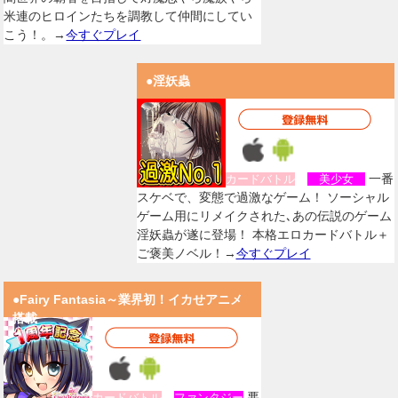
米連のヒロインたちを調教して仲間にしてい
こう！。→
今すぐプレイ
●淫妖蟲
一番
カードバトル
美少女
スケベで、変態で過激なゲーム！ ソーシャル
ゲーム用にリメイクされた､あの伝説のゲーム
淫妖蟲が遂に登場！ 本格エロカードバトル＋
ご褒美ノベル！→
今すぐプレイ
●Fairy Fantasia～業界初！イカせアニメ
搭載
悪
カードバトル
ファンタジー