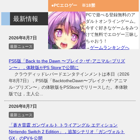
●PCエロゲー ※18禁
PCで遊べる登録無料のア
最新情報
ダルトオンラインゲーム。
今すぐ好きなゲームをみつ
けて無料でエロゲー三昧し
2026年8月7日
ちゃおう！
最新ニュース
→
ゲームランキングへ
PS5版「Back to the Dawn 〜ブレイク･ザ･アニマル･プリズ
ン〜」，体験版がPS Storeで公開に
クラウディッドレパードエンタテインメントは本日（2026
年8月7日），PS5版「BacktotheDawn〜ブレイク･ザ･アニマ
ル･プリズン〜」の体験版をPSStoreでリリースした。本体験
版では，主人公...
2026年8月7日
最新ニュース
「蒼き雷霆 ガンヴォルト トライアングル エディション
Nintendo Switch 2 Edition」，追加シナリオ「ガンヴォルト
GX」のPVを公開