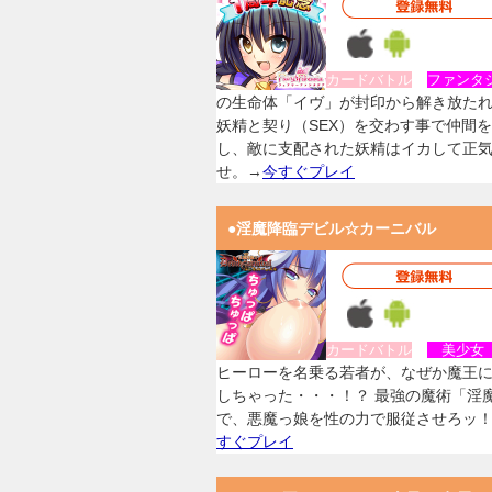
カードバトル
ファンタ
の生命体「イヴ」が封印から解き放た
妖精と契り（SEX）を交わす事で仲間
し、敵に支配された妖精はイカして正
せ。→
今すぐプレイ
●淫魔降臨デビル☆カーニバル
カードバトル
美少
ヒーローを名乗る若者が、なぜか魔王
しちゃった・・・！？ 最強の魔術「淫
で、悪魔っ娘を性の力で服従させろッ
すぐプレイ