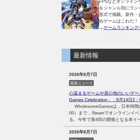
FPSなどオンライン
をジャンル別にラン
形式で掲載。新作・
めゲームはこれだ！
→
ゲームランキング
最新情報
2026年8月7日
最新ニュース
心温まるゲームや居心地のいいゲーム
Games Celebration」，8月14日
WholesomeGamesは，日本時間
00）まで，Steamでオンラインイベント
る。今年で第4回の開催となる本イベン
2026年8月7日