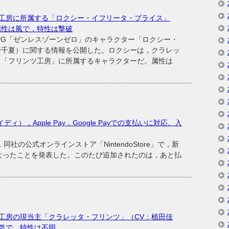
工房に所属する「ロクシー・イフリータ・プライス」
属性は風で，特性は撃破
ンRPG「ゼンレスゾーンゼロ」のキャラクター「ロクシー・
﨑千夏）に関する情報を公開した。ロクシーは，クラレッ
る「フリンツ工房」に所属するキャラクターだ。属性は
ペイディ），Apple Pay，Google Payでの支払いに対応。入
社の公式オンラインストア「NintendoStore」で，新
なったことを発表した。このたび追加されたのは，あと払
工房の現当主「クラレッタ・フリンツ」（CV：植田佳
気で，特性は不明