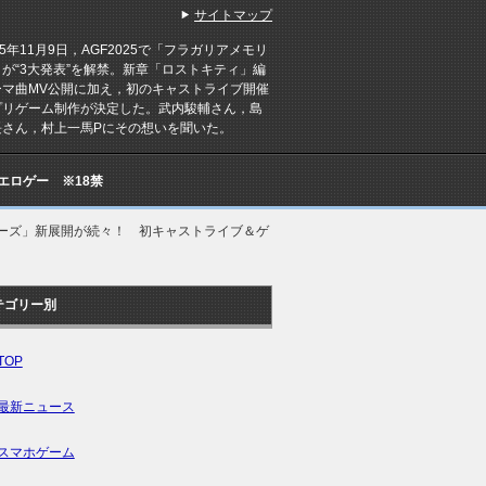
サイトマップ
5年11月9日，AGF2025で「フラガリアメモリ
が“3大発表”を解禁。新章「ロストキティ」編
ーマ曲MV公開に加え，初のキャストライブ開催
プリゲーム制作が決定した。武内駿輔さん，島
長さん，村上一馬Pにその想いを聞いた。
Cエロゲー ※18禁
ーズ」新展開が続々！ 初キャストライブ＆ゲ
テゴリー別
TOP
最新ニュース
スマホゲーム