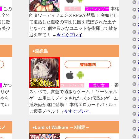
この
本格
女
SLG
ファンタジー
、全て
的タワーディフェンスRPGが登場！ 突如とし
島に散
て復活した魔物の軍団に国を滅ぼされた王子
る美少
となって 個性豊かなユニットを指揮して敵を
迎え撃て！ →
今すぐプレイ
●淫妖蟲
かつ
一番
女
カードバトル
美少女
残りが
スケベで、変態で過激なゲーム！ ソーシャル
族やら
ゲーム用にリメイクされた､あの伝説のゲーム
してい
淫妖蟲が遂に登場！ 本格エロカードバトル＋
ご褒美ノベル！→
今すぐプレイ
ニメ
●Lord of Walkure ～X指定～