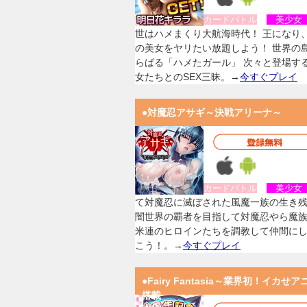
カードバトル
美少
世はハメまくり大航海時代！ 王になり
の美女をヤリたい放題しよう！ 世界の
らばる「ハメたガール」 次々と登場す
女たちとのSEX三昧。→
今すぐプレイ
●対魔忍アサギ～決戦アリーナ～
カードバトル
美少
て対魔忍に滅ぼされた風魔一族の生き
闇世界の覇者を目指して対魔忍やら魔
米連のヒロインたちを調教して仲間に
こう！。→
今すぐプレイ
●Fairy Fantasia～業界初！イカせア
搭載