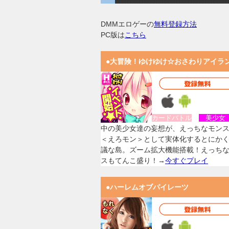
DMMエロゲーの
無料登録方法
PC版は
こちら
●大冒険！ゆけゆけ☆おさわりアイラ
カードバトル
美少
中の美少女達の妄想が、えっちなモン
＜えろモン＞として実体化するとにか
議な島。ズーム拡大機能搭載！えっち
スもてんこ盛り！→
今すぐプレイ
●ハーレムオブパイレーツ