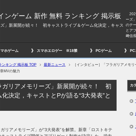
202
インゲーム 新作 無料 ランキング 掲示板
ーズ」
のテ
ーズ」新展開が続々！ 初キャストライブ＆ゲーム化決定，キャス
とア
﨑信
スマホゲーム
スマホエロゲー ※18禁
PCゲーム
P
ンキング 掲示板 TOP
最新ニュース
［インタビュー］「フラガリアメモリ
新章MVの魅力
ラガリアメモリーズ」新展開が続々！ 初
カ
化決定，キャストとPが語る“3大発表”と
「フラガリアメモリーズ」が“3大発表”を解禁。新章「ロストキテ