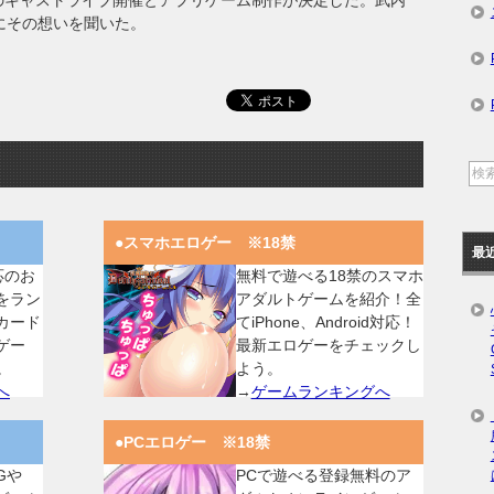
のキャストライブ開催とアプリゲーム制作が決定した。武内
にその想いを聞いた。
●スマホエロゲー ※18禁
最
対応のお
無料で遊べる18禁のスマホ
をラン
アダルトゲームを紹介！全
カード
てiPhone、Android対応！
ゲー
最新エロゲーをチェックし
。
よう。
へ
→
ゲームランキングへ
●PCエロゲー ※18禁
Gや
PCで遊べる登録無料のア