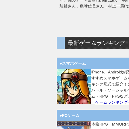
ィ」編のテーマ曲MV公開に加え，初
駿輔さん，島﨑信長さん，村上一馬P
最新ゲームランキング
●スマホゲーム
iPhone、Android
すすめスマホゲーム
キング形式で紹介！
バトル・ソーシャル
ム・RPG・FPSなど
→
ゲームランキング
●PCゲーム
本格RPG・MMORP