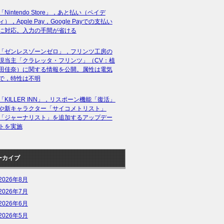
「Nintendo Store」，あと払い（ペイデ
ィ），Apple Pay，Google Payでの支払い
に対応。入力の手間が省ける
「ゼンレスゾーンゼロ」，フリンツ工房の
現当主「クラレッタ・フリンツ」（CV：植
田佳奈）に関する情報を公開。属性は電気
で，特性は不明
「KILLER INN」，リスポーン機能「復活」
や新キャラクター「サイコメトリスト」
「ジャーナリスト」を追加するアップデー
トを実施
ーカイブ
2026年8月
2026年7月
2026年6月
2026年5月