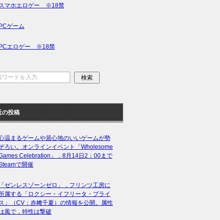
スマホエロゲー ※18禁
PCゲーム
PCエロゲー ※18禁
近の投稿
心温まるゲームや居心地のいいゲームが勢
ぞろい。オンラインイベント「Wholesome
Games Celebration」，8月14日2：00まで
Steamで開催
「ゼンレスゾーンゼロ」，フリンツ工房に
所属する「ロクシー・イフリータ・プライ
ス」（CV：赤﨑千夏）の情報を公開。属性
は風で，特性は撃破