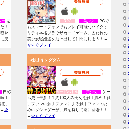
悪
PCで
ジー
RPG
美少女
れた！
もスマートフォンでもプレイ可能なハイクオ
を増や
リティ本格ブラウザカードゲーム。囚われの
気に戻
美少女戦姫達を助け出して仲間にしよう！→
今すぐプレイ
●触手キングダム
自称
ゲー
女
カードバトル
美少女
に転生
ム史上最多！？約100人の美女を触手責め！触
魔術」
手ファンの触手ファンによる触手ファンのた
！→
今
めのソシャゲーが、満を持して遂に登場！！
→
今すぐプレイ