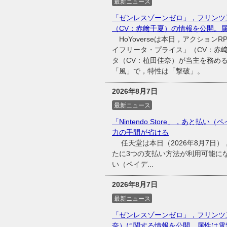
最新ニュース
「ゼンレスゾーンゼロ」，フリンツ
（CV：赤﨑千夏）の情報を公開。
HoYoverseは本日，アクショ
イフリータ・プライス」（CV：赤
タ（CV：植田佳奈）が当主を務め
「風」で，特性は「撃破」。
2026年8月7日
最新ニュース
「Nintendo Store」，あと払い（
力の手間が省ける
任天堂は本日（2026年8月7日），同
たに3つの支払い方法が利用可能に
い（ペイデ...
2026年8月7日
最新ニュース
「ゼンレスゾーンゼロ」，フリンツ
奈）に関する情報を公開。属性は電