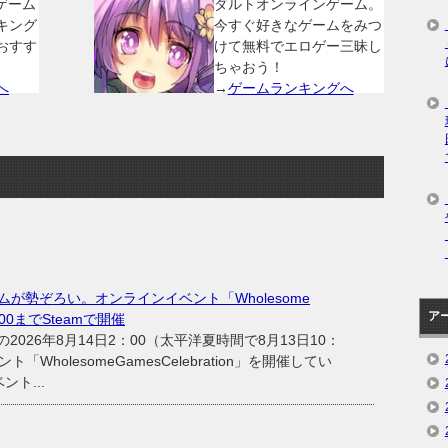
ゲーム
ダルトオンラインゲーム。
キング
今すぐ好きなゲームをみつ
おすす
けて無料でエロゲー三昧し
ちゃおう！
へ
→
ゲームランキングへ
が勢ぞろい。オンラインイベント「Wholesome
ア
2：00までSteamで開催
の2026年8月14日2：00（太平洋夏時間で8月13日10：
「WholesomeGamesCelebration」を開催してい
ト...