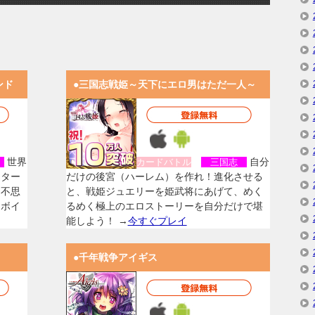
ンド
●三国志戦姫～天下にエロ男はただ一人～
世界
自分
女
カードバトル
三国志
スター
だけの後宮（ハーレム）を作れ！進化させる
く不思
と、戦姫ジュエリーを姫武将にあげて、めく
なボイ
るめく極上のエロストーリーを自分だけで堪
能しよう！ →
今すぐプレイ
●千年戦争アイギス