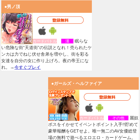
●男ノ頂
眠らな
カードバトル
漢
い危険な街“天道街”の伝説となれ！売られたケ
ンカは力でねじ伏せ舎弟を増やし、街を彩る
女達を自分の女に作り上げろ。夜の帝王にな
れ。→
今すぐプレイ
●ガールズ・ヘルファイア
麗奴
カードバトル
その他
ボスをイかせてイベントポイント入手!!貯めて
豪華報酬をGETせよ。唯一無二のAV女優総登
場の無料で遊べるエロエロ・カードゲーム。