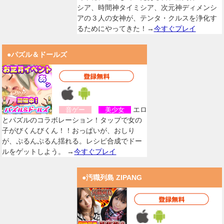
シア、時間神タイミシア、次元神ディメンシ
アの３人の女神が、テンタ・クルスを浄化す
るためにやってきた！→
今すぐプレイ
●パズル＆ドールズ
エロ
音ゲー
美少女
とパズルのコラボレーション！タップで女の
子がびくんびくん！！おっぱいが、おしり
が、ぷるんぷるん揺れる。レシピ合成でドー
ルをゲットしよう。 →
今すぐプレイ
●汚職列島 ZIPANG