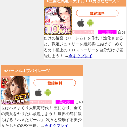
●三国志戦姫～天下にエロ男はただ一人～
自分
カードバトル
三国志
だけの後宮（ハーレム）を作れ！進化させる
と、戦姫ジュエリーを姫武将にあげて、めく
るめく極上のエロストーリーを自分だけで堪
能しよう！ →
今すぐプレイ
●ハーレムオブパイレーツ
この
カードバトル
美少女
世はハメまくり大航海時代！ 王になり、全て
の美女をヤリたい放題しよう！ 世界の島に散
らばる「ハメたガール」 次々と登場する美少
女たちとのSEX三昧。→
今すぐプレイ