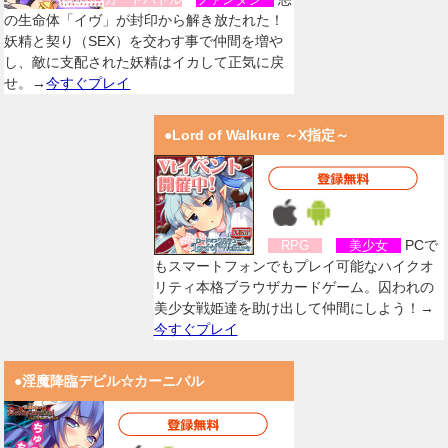
の生命体「イヴ」が封印から解き放たれた！
妖精と契り（SEX）を交わす事で仲間を増や
し、敵に支配された妖精はイカして正気に戻
せ。→
今すぐプレイ
●Lord of Walkure ～X指定～
PCで
RPG
美少女
もスマートフォンでもプレイ可能なハイクオ
リティ本格ブラウザカードゲーム。囚われの
美少女戦姫達を助け出して仲間にしよう！→
今すぐプレイ
●淫魔降臨デビル☆カーニバル