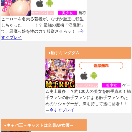
自称
カードバトル
美少女
ヒーローを名乗る若者が、なぜか魔王に転生
しちゃった・・・！？ 最強の魔術「淫魔術」
で、悪魔っ娘を性の力で服従させろッ！→
今
すぐプレイ
●触手キングダム
ゲー
カードバトル
美少女
ム史上最多！？約100人の美女を触手責め！触
手ファンの触手ファンによる触手ファンのた
めのソシャゲーが、満を持して遂に登場！！
→
今すぐプレイ
●キャバ王～キャストは全員AV女優～