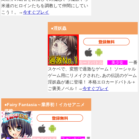
米連のヒロインたちを調教して仲間にしてい
こう！。→
今すぐプレイ
●淫妖蟲
一番
カードバトル
美少女
スケベで、変態で過激なゲーム！ ソーシャル
ゲーム用にリメイクされた､あの伝説のゲーム
淫妖蟲が遂に登場！ 本格エロカードバトル＋
ご褒美ノベル！→
今すぐプレイ
●Fairy Fantasia～業界初！イカせアニメ
搭載
悪
カードバトル
ファンタジー