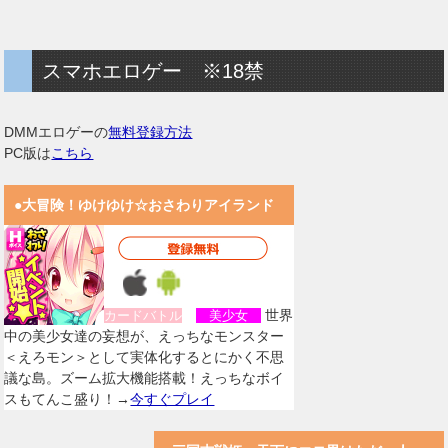
スマホエロゲー ※18禁
DMMエロゲーの
無料登録方法
PC版は
こちら
●大冒険！ゆけゆけ☆おさわりアイランド
世界
カードバトル
美少女
中の美少女達の妄想が、えっちなモンスター
＜えろモン＞として実体化するとにかく不思
議な島。ズーム拡大機能搭載！えっちなボイ
スもてんこ盛り！→
今すぐプレイ