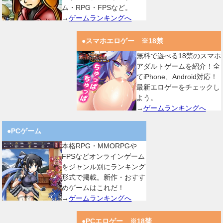
ム・RPG・FPSなど。
→
ゲームランキングへ
●スマホエロゲー ※18禁
無料で遊べる18禁のスマホ
アダルトゲームを紹介！全
てiPhone、Android対応！
最新エロゲーをチェックし
よう。
→
ゲームランキングへ
●PCゲーム
本格RPG・MMORPGや
FPSなどオンラインゲーム
をジャンル別にランキング
形式で掲載。新作・おすす
めゲームはこれだ！
→
ゲームランキングへ
●PCエロゲー ※18禁