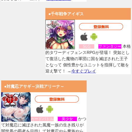
●千年戦争アイギス
本格
SLG
ファンタジー
的タワーディフェンスRPGが登場！ 突如とし
て復活した魔物の軍団に国を滅ぼされた王子
となって 個性豊かなユニットを指揮して敵を
迎え撃て！ →
今すぐプレイ
●対魔忍アサギ～決戦アリーナ～
かつ
カードバトル
美少女
て対魔忍に滅ぼされた風魔一族の生き残りが
闇世界の覇者を目指して対魔忍やら魔族やら