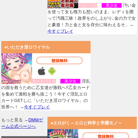
汚い金
ｼﾐｭﾚーｼｮﾝ
美少女
を使って女も権力も想いのまま。レディを囲
って汚職三昧！政界をのし上がり､金の力で女
と豪遊！力と金と女を存分に味わえるそ。→
今すぐプレイ
●いただき淫ロワイヤル
淫乱
カードバトル
美少女
の国を救うために乙女達が激戦へ!!乙女カード
を集めて激戦を勝ち抜こう！今すぐ淫乱エロ
カードGETしに「いただき淫ロワイヤル」の
世界へ！ →
今すぐプレイ
もっと見る →
DMMゲ
●エロがく～エロと科学と学園モノ～
ーム公式ページへ