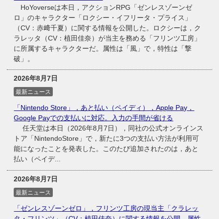
HoYoverseは本日，アクションRPG「ゼンレスゾーンゼ
ロ」のキャラクター「ロクシー・イフリータ・プライス」
（CV：赤﨑千夏）に関する情報を公開した。ロクシーは，ク
ラレッタ（CV：植田佳奈）が当主を務める「フリンツ工房」
に所属するキャラクターだ。属性は「風」で，特性は「撃
破」。
2026年8月7日
最新ニュース
「Nintendo Store」，あと払い（ペイディ），Apple Pay，
Google Payでの支払いに対応。入力の手間が省ける
任天堂は本日（2026年8月7日），同社の公式オンラインス
トア「NintendoStore」で，新たに3つの支払い方法が利用可
能になったことを発表した。このたび追加されたのは，あと
払い（ペイデ...
2026年8月7日
最新ニュース
「ゼンレスゾーンゼロ」，フリンツ工房の現当主「クラレッ
タ・フリンツ」（CV：植田佳奈）に関する情報を公開。属性