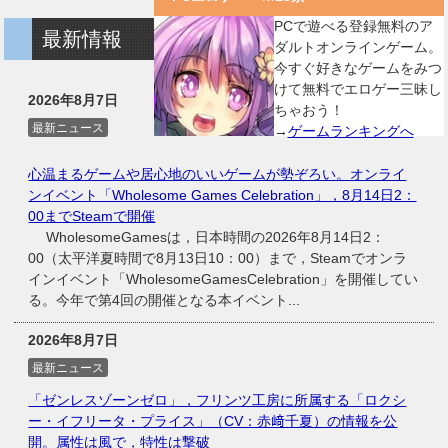
PCで遊べる登録無料のア
最新情報
ダルトオンラインゲーム。
今すぐ好きなゲームをみつ
けて無料でエロゲー三昧し
2026年8月7日
ちゃおう！
最新ニュース
→
ゲームランキングへ
心温まるゲームや居心地のいいゲームが勢ぞろい。オンライ
ンイベント「Wholesome Games Celebration」，8月14日2：
00までSteamで開催
WholesomeGamesは，日本時間の2026年8月14日2：
00（太平洋夏時間で8月13日10：00）まで，Steamでオンラ
インイベント「WholesomeGamesCelebration」を開催してい
る。今年で第4回の開催となる本イベント...
2026年8月7日
最新ニュース
「ゼンレスゾーンゼロ」，フリンツ工房に所属する「ロクシ
ー・イフリータ・プライス」（CV：赤﨑千夏）の情報を公
開。属性は風で，特性は撃破