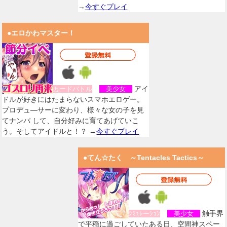
→
今すぐプレイ
●エロかわマスター！
アイ
カードバトル
美少女
ドルが好きにはたまらないスマホエロゲー。
プロデュ―サーに変わり、様々な女の子を見
てナンパ して、自分好みに育てあげていこ
う。そしてアイドルと！？ →
今すぐプレイ
●てん☆たく ～Tentacles Tactics～
触手界
ｼﾐｭﾚーｼｮﾝ
美少女
で平穏に過ごしていたある日、空間神スペー