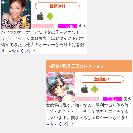
キャ
カードバトル
その他
バクラのオーナーとなり女の子をスカウトし
よう。じっくりエロ教育、出勤キャストの準
備ができたら他店のオーナーと売り上げを競
え!!→
今すぐプレイ
●恋姫†夢想 三国コレクション
美少
カードバトル
三国志
女武将は脱ぐと強くなる。勝利すると体を許
してくれて・・・、そして武将とエッチでき
ちゃいます。描き下ろしエロシーンも登場！
→
今すぐプレイ