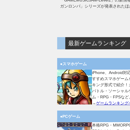
「GAMEMUSICJAM-Level1
ガンロンパ」シリーズが発表されたほ
最新ゲームランキング
●スマホゲーム
iPhone、Android
すすめスマホゲーム
キング形式で紹介！
バトル・ソーシャル
ム・RPG・FPSなど
→
ゲームランキング
●PCゲーム
本格RPG・MMORP