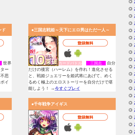
ンド
●三国志戦姫～天下にエロ男はただ一人～
世界
自分
女
カードバトル
三国志
スター
だけの後宮（ハーレム）を作れ！進化させる
く不思
と、戦姫ジュエリーを姫武将にあげて、めく
なボイ
るめく極上のエロストーリーを自分だけで堪
能しよう！ →
今すぐプレイ
●千年戦争アイギス