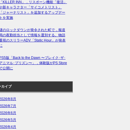
「KILLER INN」，リスポーン機能「復活」
や新キャラクター「サイコメトリスト」
「ジャーナリスト」を追加するアップデー
トを実施
謎のロックダウンが発令された町で，報道
局の夜勤担当として情報を選別する。物語
重視のスリラーADV「Static Hour」が発表
に
PS5版「Back to the Dawn 〜ブレイク･ザ･
アニマル･プリズン〜」，体験版がPS Store
で公開に
ーカイブ
2026年8月
2026年7月
2026年6月
2026年5月
2026年4月