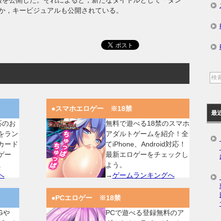
」の新情報を公開した。それによると，新たなタイトルとして「ダン
か，キービジュアルも公開されている。
●スマホエロゲー ※18禁
最
対応のお
無料で遊べる18禁のスマホ
をラン
アダルトゲームを紹介！全
カード
てiPhone、Android対応！
ゲー
最新エロゲーをチェックし
。
よう。
へ
→
ゲームランキングへ
●PCエロゲー ※18禁
Gや
PCで遊べる登録無料のア