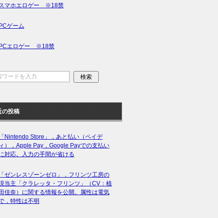
スマホエロゲー ※18禁
PCゲーム
PCエロゲー ※18禁
近の投稿
「Nintendo Store」，あと払い（ペイデ
ィ），Apple Pay，Google Payでの支払い
に対応。入力の手間が省ける
「ゼンレスゾーンゼロ」，フリンツ工房の
現当主「クラレッタ・フリンツ」（CV：植
田佳奈）に関する情報を公開。属性は電気
で，特性は不明