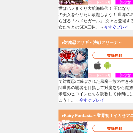
カードバトル
美少
世はハメまくり大航海時代！ 王になり
の美女をヤリたい放題しよう！ 世界の
らばる「ハメたガール」 次々と登場す
女たちとのSEX三昧。→
今すぐプレイ
●対魔忍アサギ～決戦アリーナ～
カードバトル
美少
て対魔忍に滅ぼされた風魔一族の生き
闇世界の覇者を目指して対魔忍やら魔
米連のヒロインたちを調教して仲間に
こう！。→
今すぐプレイ
●Fairy Fantasia～業界初！イカせア
搭載