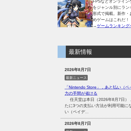
FPSなどオンライン
をジャンル別にラン
形式で掲載。新作・
めゲームはこれだ！
→
ゲームランキング
最新情報
2026年8月7日
最新ニュース
「Nintendo Store」，あと払い（
力の手間が省ける
任天堂は本日（2026年8月7日），同
たに3つの支払い方法が利用可能に
い（ペイデ...
2026年8月7日