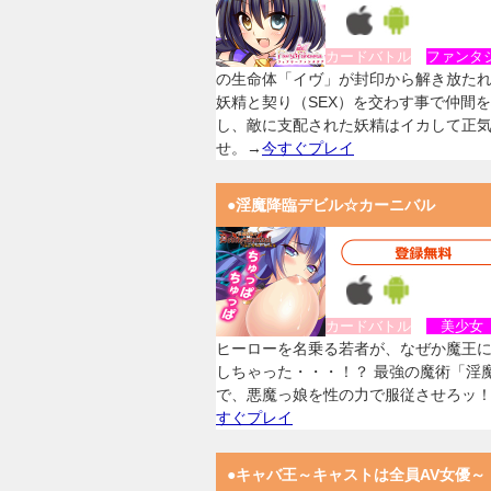
カードバトル
ファンタ
の生命体「イヴ」が封印から解き放た
妖精と契り（SEX）を交わす事で仲間
し、敵に支配された妖精はイカして正
せ。→
今すぐプレイ
●淫魔降臨デビル☆カーニバル
カードバトル
美少
ヒーローを名乗る若者が、なぜか魔王
しちゃった・・・！？ 最強の魔術「淫
で、悪魔っ娘を性の力で服従させろッ
すぐプレイ
●キャバ王～キャストは全員AV女優～