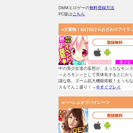
DMMエロゲーの
無料登録方法
PC版は
こちら
●大冒険！ゆけゆけ☆おさわりアイラ
カードバトル
美少
中の美少女達の妄想が、えっちなモン
＜えろモン＞として実体化するとにか
議な島。ズーム拡大機能搭載！えっち
スもてんこ盛り！→
今すぐプレイ
●ハーレムオブパイレーツ