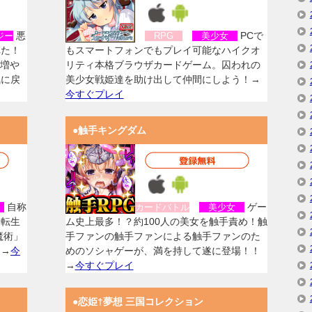
悪
PCで
ジー
RPG
美少女
れた！
もスマートフォンでもプレイ可能なハイクオ
を増や
リティ本格ブラウザカードゲーム。囚われの
気に戻
美少女戦姫達を助け出して仲間にしよう！→
今すぐプレイ
●触手キングダム
自称
ゲー
女
カードバトル
美少女
に転生
ム史上最多！？約100人の美女を触手責め！触
魔術」
手ファンの触手ファンによる触手ファンのた
！→
今
めのソシャゲーが、満を持して遂に登場！！
→
今すぐプレイ
●恋姫†夢想 三国コレクション