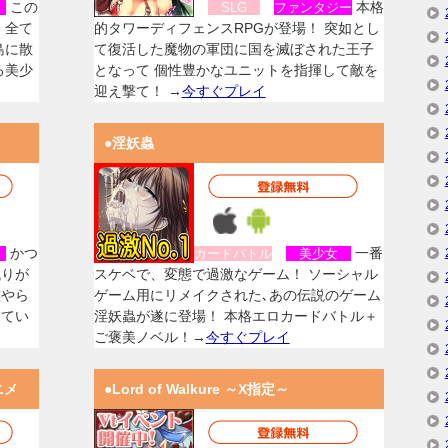
この
本格
女
SLG
ファンタジー
、全て
的タワーディフェンスRPGが登場！ 突如とし
島に散
て復活した魔物の軍団に国を滅ぼされた王子
る美少
となって 個性豊かなユニットを指揮して敵を
迎え撃て！ →
今すぐプレイ
●淫妖蟲
かつ
一番
女
カードバトル
美少女
残りが
スケベで、変態で過激なゲーム！ ソーシャル
族やら
ゲーム用にリメイクされた､あの伝説のゲーム
してい
淫妖蟲が遂に登場！ 本格エロカードバトル＋
ご褒美ノベル！→
今すぐプレイ
ニメ
●Lord of Walkure ～X指定～