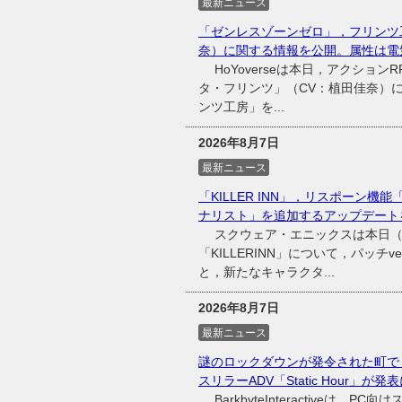
最新ニュース
「ゼンレスゾーンゼロ」，フリンツ
奈）に関する情報を公開。属性は電
HoYoverseは本日，アクショ
タ・フリンツ」（CV：植田佳奈）
ンツ工房」を...
2026年8月7日
最新ニュース
「KILLER INN」，リスポーン
ナリスト」を追加するアップデート
スクウェア・エニックスは本日（20
「KILLERINN」について，パッチ
と，新たなキャラクタ...
2026年8月7日
最新ニュース
謎のロックダウンが発令された町で
スリラーADV「Static Hour」が発
BarkbyteInteractiveは，P