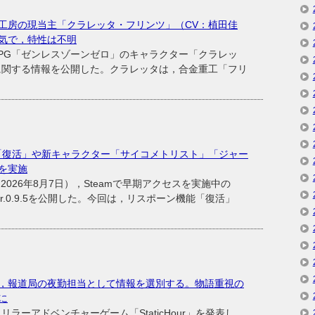
工房の現当主「クラレッタ・フリンツ」（CV：植田佳
気で，特性は不明
ンRPG「ゼンレスゾーンゼロ」のキャラクター「クラレッ
に関する情報を公開した。クラレッタは，合金重工「フリ
機能「復活」や新キャラクター「サイコメトリスト」「ジャー
を実施
26年8月7日），Steamで早期アクセスを実施中の
ver.0.9.5を公開した。今回は，リスポーン機能「復活」
，報道局の夜勤担当として情報を選別する。物語重視の
表に
C向けスリラーアドベンチャーゲーム「StaticHour」を発表し，