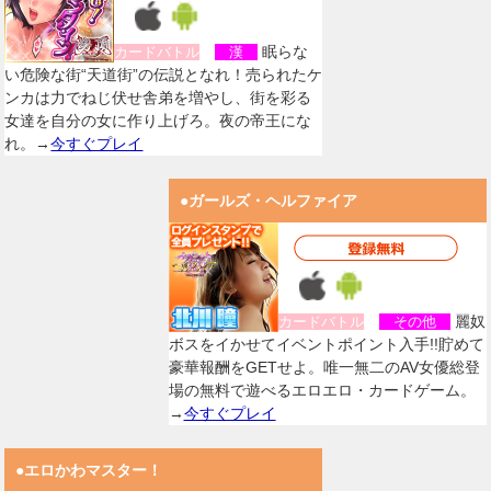
眠らな
カードバトル
漢
い危険な街“天道街”の伝説となれ！売られたケ
ンカは力でねじ伏せ舎弟を増やし、街を彩る
女達を自分の女に作り上げろ。夜の帝王にな
れ。→
今すぐプレイ
●ガールズ・ヘルファイア
麗奴
カードバトル
その他
ボスをイかせてイベントポイント入手!!貯めて
豪華報酬をGETせよ。唯一無二のAV女優総登
場の無料で遊べるエロエロ・カードゲーム。
→
今すぐプレイ
●エロかわマスター！