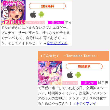
アイ
カードバトル
美少女
ドルが好きにはたまらないスマホエロゲー。
プロデュ―サーに変わり、様々な女の子を見
てナンパ して、自分好みに育てあげていこ
う。そしてアイドルと！？ →
今すぐプレイ
●てん☆たく ～Tentacles Tactics～
触手界
ｼﾐｭﾚーｼｮﾝ
美少女
で平穏に過ごしていたある日、空間神スペー
シア、時間神タイミシア、次元神ディメンシ
アの３人の女神が、テンタ・クルスを浄化す
るためにやってきた！→
今すぐプレイ