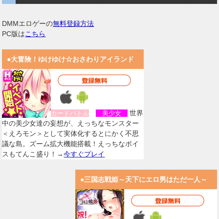
DMMエロゲーの
無料登録方法
PC版は
こちら
●大冒険！ゆけゆけ☆おさわりアイランド
世界
カードバトル
美少女
中の美少女達の妄想が、えっちなモンスター
＜えろモン＞として実体化するとにかく不思
議な島。ズーム拡大機能搭載！えっちなボイ
スもてんこ盛り！→
今すぐプレイ
●三国志戦姫～天下にエロ男はただ一人～