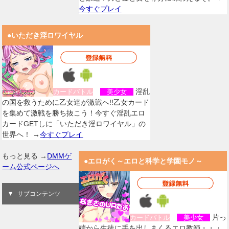
今すぐプレイ
●いただき淫ロワイヤル
淫乱
カードバトル
美少女
の国を救うために乙女達が激戦へ!!乙女カード
を集めて激戦を勝ち抜こう！今すぐ淫乱エロ
カードGETしに「いただき淫ロワイヤル」の
世界へ！ →
今すぐプレイ
もっと見る →
DMMゲ
●エロがく～エロと科学と学園モノ～
ーム公式ページへ
サブコンテンツ
片っ
カードバトル
美少女
端から生徒に手を出しまくるエロ教師・・・