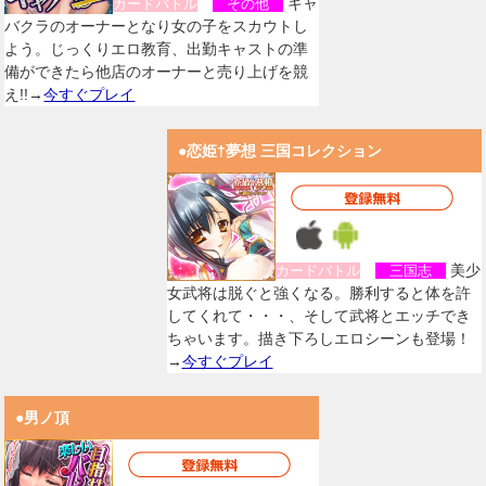
キャ
カードバトル
その他
バクラのオーナーとなり女の子をスカウトし
よう。じっくりエロ教育、出勤キャストの準
備ができたら他店のオーナーと売り上げを競
え!!→
今すぐプレイ
●恋姫†夢想 三国コレクション
美少
カードバトル
三国志
女武将は脱ぐと強くなる。勝利すると体を許
してくれて・・・、そして武将とエッチでき
ちゃいます。描き下ろしエロシーンも登場！
→
今すぐプレイ
●男ノ頂