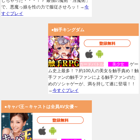
しちゃった・・・！？ 最強の魔術「淫魔術」
で、悪魔っ娘を性の力で服従させろッ！→
今
すぐプレイ
●触手キングダム
ゲー
カードバトル
美少女
ム史上最多！？約100人の美女を触手責め！触
手ファンの触手ファンによる触手ファンのた
めのソシャゲーが、満を持して遂に登場！！
→
今すぐプレイ
●キャバ王～キャストは全員AV女優～