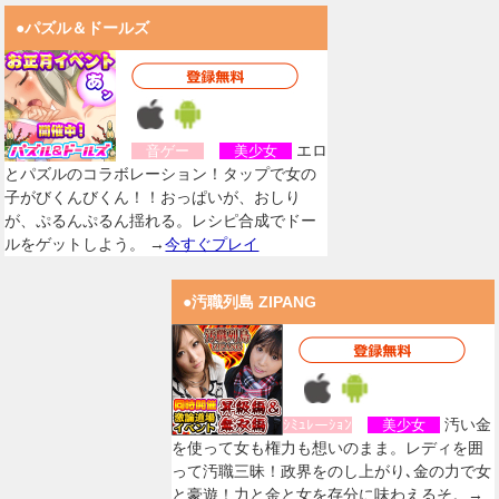
●パズル＆ドールズ
エロ
音ゲー
美少女
とパズルのコラボレーション！タップで女の
子がびくんびくん！！おっぱいが、おしり
が、ぷるんぷるん揺れる。レシピ合成でドー
ルをゲットしよう。 →
今すぐプレイ
●汚職列島 ZIPANG
汚い金
ｼﾐｭﾚーｼｮﾝ
美少女
を使って女も権力も想いのまま。レディを囲
って汚職三昧！政界をのし上がり､金の力で女
と豪遊！力と金と女を存分に味わえるそ。→