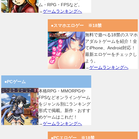
ム・RPG・FPSなど。
→
ゲームランキングへ
●スマホエロゲー ※18禁
無料で遊べる18禁のスマホ
アダルトゲームを紹介！全
てiPhone、Android対応！
最新エロゲーをチェックし
よう。
→
ゲームランキングへ
●PCゲーム
本格RPG・MMORPGや
FPSなどオンラインゲーム
をジャンル別にランキング
形式で掲載。新作・おすす
めゲームはこれだ！
→
ゲームランキングへ
●PCエロゲー ※18禁