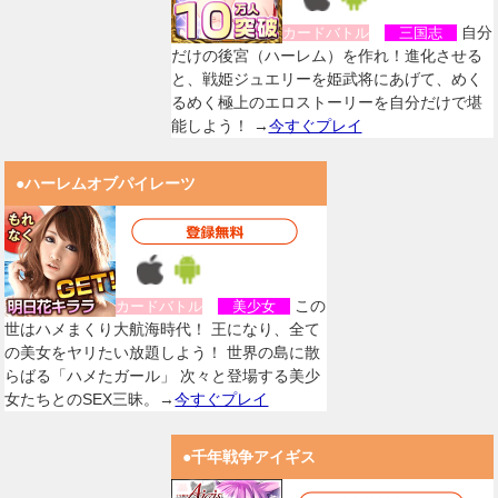
自分
カードバトル
三国志
だけの後宮（ハーレム）を作れ！進化させる
と、戦姫ジュエリーを姫武将にあげて、めく
るめく極上のエロストーリーを自分だけで堪
能しよう！ →
今すぐプレイ
●ハーレムオブパイレーツ
この
カードバトル
美少女
世はハメまくり大航海時代！ 王になり、全て
の美女をヤリたい放題しよう！ 世界の島に散
らばる「ハメたガール」 次々と登場する美少
女たちとのSEX三昧。→
今すぐプレイ
●千年戦争アイギス