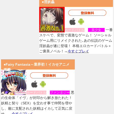
●淫妖蟲
一番
カードバトル
美少女
スケベで、変態で過激なゲーム！ ソーシャル
ゲーム用にリメイクされた､あの伝説のゲーム
淫妖蟲が遂に登場！ 本格エロカードバトル＋
ご褒美ノベル！→
今すぐプレイ
●Fairy Fantasia～業界初！イカせアニメ
搭載
悪
カードバトル
ファンタジー
の生命体「イヴ」が封印から解き放たれた！
妖精と契り（SEX）を交わす事で仲間を増や
し、敵に支配された妖精はイカして正気に戻
せ。→
今すぐプレイ