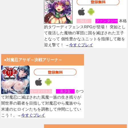
本格
SLG
ファンタジー
的タワーディフェンスRPGが登場！ 突如とし
て復活した魔物の軍団に国を滅ぼされた王子
となって 個性豊かなユニットを指揮して敵を
迎え撃て！ →
今すぐプレイ
●対魔忍アサギ～決戦アリーナ～
かつ
カードバトル
美少女
て対魔忍に滅ぼされた風魔一族の生き残りが
闇世界の覇者を目指して対魔忍やら魔族やら
米連のヒロインたちを調教して仲間にしてい
こう！。→
今すぐプレイ