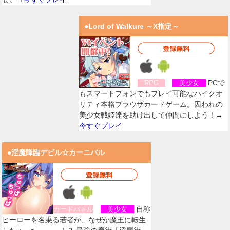
●Lord of Walkure ～X指定～
PCで
RPG
美少女
もスマートフォンでもプレイ可能なハイクオ
リティ本格ブラウザカードゲーム。囚われの
美少女戦姫達を助け出して仲間にしよう！→
今すぐプレイ
●淫魔降臨デビル☆カーニバル
自称
カードバトル
美少女
ヒーローを名乗る若者が、なぜか魔王に転生