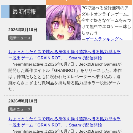
PCで遊べる登録無料のア
最新情報
ダルトオンラインゲーム。
今すぐ好きなゲームをみつ
けて無料でエロゲー三昧し
2026年8月10日
ちゃおう！
最新ニュース
→
ゲームランキングへ
ちょっとしたミスで壊れる身体を操り遺跡へ潜る協力型ホラ
ー脱出ゲーム「GRAIN ROT」，Steamで配信開始
NeemInteractiveは2026年8月7日，Beck&BranchGamesが
開発した新作タイトル「GRAINROT」をリリースした。本作
は，仲間たちとともに呪われたエレベーターへ乗り込み，遺
跡からさまざまな戦利品を持ち帰る協力型ホラー脱出ゲーム
だ。
2026年8月10日
最新ニュース
ちょっとしたミスで壊れる身体を操り遺跡へ潜る協力型ホラ
ー脱出ゲーム「GRAIN ROT」，Steamで配信開始
NeemInteractiveは2026年8月7日，Beck&BranchGamesが