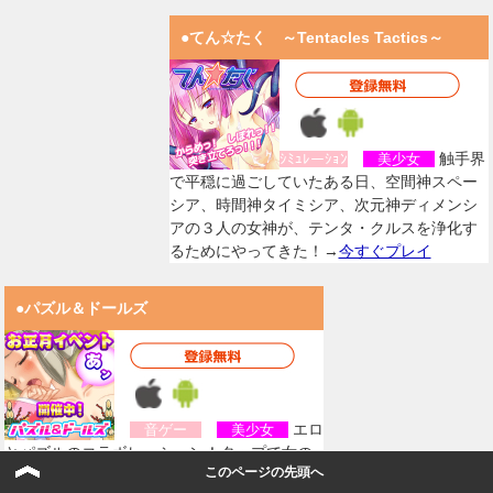
●てん☆たく ～Tentacles Tactics～
触手界
ｼﾐｭﾚーｼｮﾝ
美少女
で平穏に過ごしていたある日、空間神スペー
シア、時間神タイミシア、次元神ディメンシ
アの３人の女神が、テンタ・クルスを浄化す
るためにやってきた！→
今すぐプレイ
●パズル＆ドールズ
エロ
音ゲー
美少女
とパズルのコラボレーション！タップで女の
このページの先頭へ
子がびくんびくん！！おっぱいが、おしり