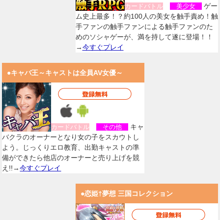
ゲー
カードバトル
美少女
ム史上最多！？約100人の美女を触手責め！触
手ファンの触手ファンによる触手ファンのた
めのソシャゲーが、満を持して遂に登場！！
→
今すぐプレイ
●キャバ王～キャストは全員AV女優～
キャ
カードバトル
その他
バクラのオーナーとなり女の子をスカウトし
よう。じっくりエロ教育、出勤キャストの準
備ができたら他店のオーナーと売り上げを競
え!!→
今すぐプレイ
●恋姫†夢想 三国コレクション