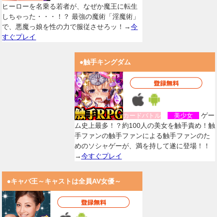
ヒーローを名乗る若者が、なぜか魔王に転生
しちゃった・・・！？ 最強の魔術「淫魔術」
で、悪魔っ娘を性の力で服従させろッ！→
今
すぐプレイ
●触手キングダム
ゲー
カードバトル
美少女
ム史上最多！？約100人の美女を触手責め！触
手ファンの触手ファンによる触手ファンのた
めのソシャゲーが、満を持して遂に登場！！
→
今すぐプレイ
●キャバ王～キャストは全員AV女優～