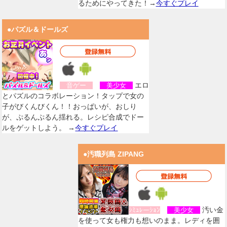
るためにやってきた！→
今すぐプレイ
●パズル＆ドールズ
エロ
音ゲー
美少女
とパズルのコラボレーション！タップで女の
子がびくんびくん！！おっぱいが、おしり
が、ぷるんぷるん揺れる。レシピ合成でドー
ルをゲットしよう。 →
今すぐプレイ
●汚職列島 ZIPANG
汚い金
ｼﾐｭﾚーｼｮﾝ
美少女
を使って女も権力も想いのまま。レディを囲