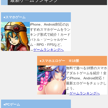
最新ゲームランキング
●スマホゲーム
iPhone、Android対応のお
すすめスマホゲームをラン
キング形式で紹介！カード
バトル・ソーシャルゲー
ム・RPG・FPSなど。
→
ゲームランキングへ
●スマホエロゲー ※18禁
無料で遊べる18禁のスマホ
アダルトゲームを紹介！全
てiPhone、Android対応！
最新エロゲーをチェックし
よう。
→
ゲームランキングへ
●PCゲーム