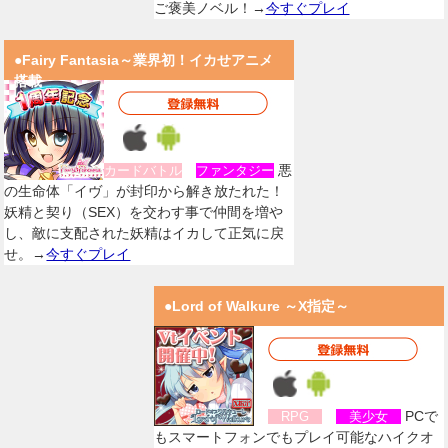
ご褒美ノベル！→
今すぐプレイ
●Fairy Fantasia～業界初！イカせアニメ
搭載
悪
カードバトル
ファンタジー
の生命体「イヴ」が封印から解き放たれた！
妖精と契り（SEX）を交わす事で仲間を増や
し、敵に支配された妖精はイカして正気に戻
せ。→
今すぐプレイ
●Lord of Walkure ～X指定～
PCで
RPG
美少女
もスマートフォンでもプレイ可能なハイクオ