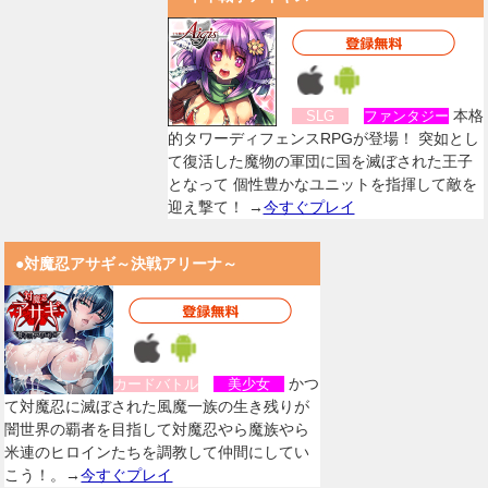
本格
SLG
ファンタジー
的タワーディフェンスRPGが登場！ 突如とし
て復活した魔物の軍団に国を滅ぼされた王子
となって 個性豊かなユニットを指揮して敵を
迎え撃て！ →
今すぐプレイ
●対魔忍アサギ～決戦アリーナ～
かつ
カードバトル
美少女
て対魔忍に滅ぼされた風魔一族の生き残りが
闇世界の覇者を目指して対魔忍やら魔族やら
米連のヒロインたちを調教して仲間にしてい
こう！。→
今すぐプレイ