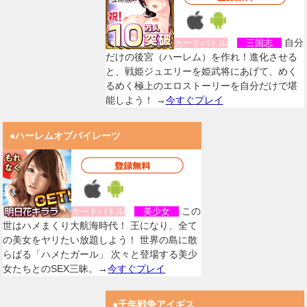
自分
カードバトル
三国志
だけの後宮（ハーレム）を作れ！進化させる
と、戦姫ジュエリーを姫武将にあげて、めく
るめく極上のエロストーリーを自分だけで堪
能しよう！ →
今すぐプレイ
●ハーレムオブパイレーツ
この
カードバトル
美少女
世はハメまくり大航海時代！ 王になり、全て
の美女をヤリたい放題しよう！ 世界の島に散
らばる「ハメたガール」 次々と登場する美少
女たちとのSEX三昧。→
今すぐプレイ
●千年戦争アイギス