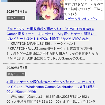
今すぐ好きなゲームをみつ
けて無料でエロゲー三昧し
2026年8月8日
ちゃおう！
最新ニュース
→
ゲームランキングへ
「MIMESIS」の開発過程が明かされた「KRAFTON × ReLU
Games 開発トーク」をレポート。AIを用いたゲーム開発や，
プレイヤーを模倣するNPCの制作手法などが紹介された
KRAFTONJAPANは8月5日，トークイベント
「KRAFTON×ReLUGames開発トーク」を東京都内で開催
し，AIをゲーム開発に活用する取り組みと，その具体例となる
「MIMESIS」の開発に関して，ReLUGamesのスタ...
2026年8月7日
最新ニュース
心温まるゲームや居心地のいいゲームが勢ぞろい。オンライ
ンイベント「Wholesome Games Celebration」，8月14日2：
00までSteamで開催
WholesomeGamesは，日本時間の2026年8月14日2：
00（太平洋夏時間で8月13日10：00）まで，Steamでオンラ