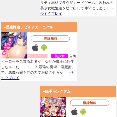
リティ本格ブラウザカードゲーム。囚われの
美少女戦姫達を助け出して仲間にしよう！→
今すぐプレイ
●淫魔降臨デビル☆カーニバル
自称
カードバトル
美少女
ヒーローを名乗る若者が、なぜか魔王に転生
しちゃった・・・！？ 最強の魔術「淫魔術」
で、悪魔っ娘を性の力で服従させろッ！→
今
すぐプレイ
●触手キングダム