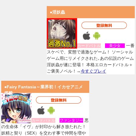
●淫妖蟲
一番
カードバトル
美少女
スケベで、変態で過激なゲーム！ ソーシャル
ゲーム用にリメイクされた､あの伝説のゲーム
淫妖蟲が遂に登場！ 本格エロカードバトル＋
ご褒美ノベル！→
今すぐプレイ
●Fairy Fantasia～業界初！イカせアニメ
搭載
悪
カードバトル
ファンタジー
の生命体「イヴ」が封印から解き放たれた！
妖精と契り（SEX）を交わす事で仲間を増や