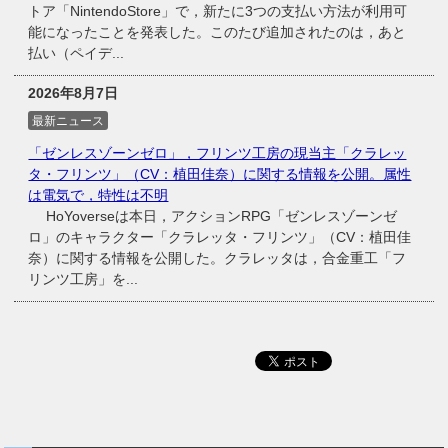
トア「NintendoStore」で，新たに3つの支払い方法が利用可
能になったことを発表した。このたび追加されたのは，あと
払い（ペイデ...
2026年8月7日
最新ニュース
「ゼンレスゾーンゼロ」，フリンツ工房の現当主「クラレッ
タ・フリンツ」（CV：植田佳奈）に関する情報を公開。属性
は電気で，特性は不明
HoYoverseは本日，アクションRPG「ゼンレスゾーンゼ
ロ」のキャラクター「クラレッタ・フリンツ」（CV：植田佳
奈）に関する情報を公開した。クラレッタは，合金重工「フ
リンツ工房」を...