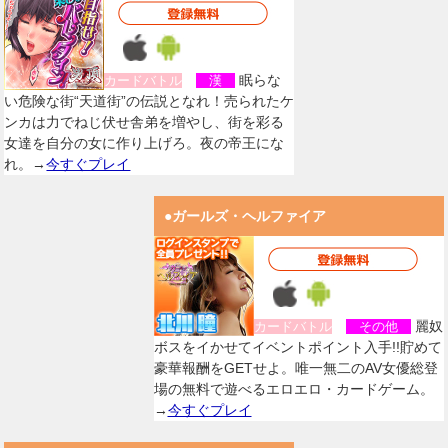
眠らな
カードバトル
漢
い危険な街“天道街”の伝説となれ！売られたケ
ンカは力でねじ伏せ舎弟を増やし、街を彩る
女達を自分の女に作り上げろ。夜の帝王にな
れ。→
今すぐプレイ
●ガールズ・ヘルファイア
麗奴
カードバトル
その他
ボスをイかせてイベントポイント入手!!貯めて
豪華報酬をGETせよ。唯一無二のAV女優総登
場の無料で遊べるエロエロ・カードゲーム。
→
今すぐプレイ