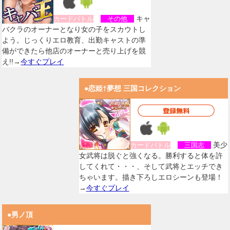
キャ
カードバトル
その他
バクラのオーナーとなり女の子をスカウトし
よう。じっくりエロ教育、出勤キャストの準
備ができたら他店のオーナーと売り上げを競
え!!→
今すぐプレイ
●恋姫†夢想 三国コレクション
美少
カードバトル
三国志
女武将は脱ぐと強くなる。勝利すると体を許
してくれて・・・、そして武将とエッチでき
ちゃいます。描き下ろしエロシーンも登場！
→
今すぐプレイ
●男ノ頂