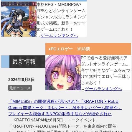
本格RPG・MMORPGや
FPSなどオンラインゲーム
をジャンル別にランキング
形式で掲載。新作・おすす
めゲームはこれだ！
→
ゲームランキングへ
●PCエロゲー ※18禁
PCで遊べる登録無料のア
最新情報
ダルトオンラインゲーム。
今すぐ好きなゲームをみつ
けて無料でエロゲー三昧し
2026年8月8日
ちゃおう！
最新ニュース
→
ゲームランキングへ
「MIMESIS」の開発過程が明かされた「KRAFTON × ReLU
Games 開発トーク」をレポート。AIを用いたゲーム開発や，
プレイヤーを模倣するNPCの制作手法などが紹介された
KRAFTONJAPANは8月5日，トークイベント
「KRAFTON×ReLUGames開発トーク」を東京都内で開催