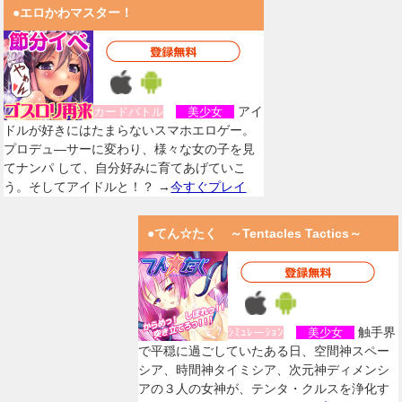
●エロかわマスター！
アイ
カードバトル
美少女
ドルが好きにはたまらないスマホエロゲー。
プロデュ―サーに変わり、様々な女の子を見
てナンパ して、自分好みに育てあげていこ
う。そしてアイドルと！？ →
今すぐプレイ
●てん☆たく ～Tentacles Tactics～
触手界
ｼﾐｭﾚーｼｮﾝ
美少女
で平穏に過ごしていたある日、空間神スペー
シア、時間神タイミシア、次元神ディメンシ
アの３人の女神が、テンタ・クルスを浄化す