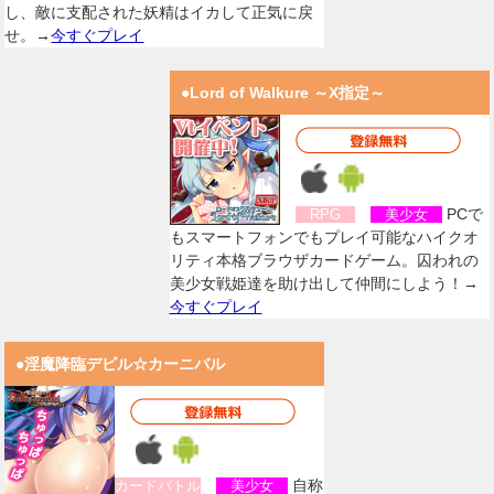
し、敵に支配された妖精はイカして正気に戻
せ。→
今すぐプレイ
●Lord of Walkure ～X指定～
PCで
RPG
美少女
もスマートフォンでもプレイ可能なハイクオ
リティ本格ブラウザカードゲーム。囚われの
美少女戦姫達を助け出して仲間にしよう！→
今すぐプレイ
●淫魔降臨デビル☆カーニバル
自称
カードバトル
美少女