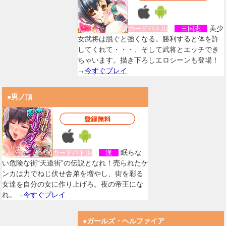
美少
カードバトル
三国志
女武将は脱ぐと強くなる。勝利すると体を許
してくれて・・・、そして武将とエッチでき
ちゃいます。描き下ろしエロシーンも登場！
→
今すぐプレイ
●男ノ頂
眠らな
カードバトル
漢
い危険な街“天道街”の伝説となれ！売られたケ
ンカは力でねじ伏せ舎弟を増やし、街を彩る
女達を自分の女に作り上げろ。夜の帝王にな
れ。→
今すぐプレイ
●ガールズ・ヘルファイア