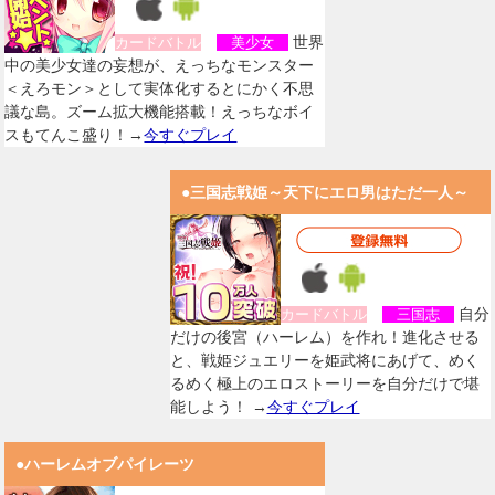
世界
カードバトル
美少女
中の美少女達の妄想が、えっちなモンスター
＜えろモン＞として実体化するとにかく不思
議な島。ズーム拡大機能搭載！えっちなボイ
スもてんこ盛り！→
今すぐプレイ
●三国志戦姫～天下にエロ男はただ一人～
自分
カードバトル
三国志
だけの後宮（ハーレム）を作れ！進化させる
と、戦姫ジュエリーを姫武将にあげて、めく
るめく極上のエロストーリーを自分だけで堪
能しよう！ →
今すぐプレイ
●ハーレムオブパイレーツ