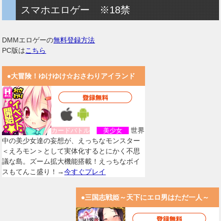
スマホエロゲー ※18禁
DMMエロゲーの
無料登録方法
PC版は
こちら
●大冒険！ゆけゆけ☆おさわりアイランド
世界
カードバトル
美少女
中の美少女達の妄想が、えっちなモンスター
＜えろモン＞として実体化するとにかく不思
議な島。ズーム拡大機能搭載！えっちなボイ
スもてんこ盛り！→
今すぐプレイ
●三国志戦姫～天下にエロ男はただ一人～