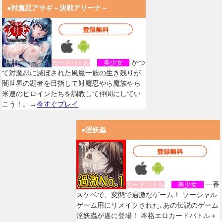
●対魔忍アサギ～決戦アリーナ～
かつ
カードバトル
美少女
て対魔忍に滅ぼされた風魔一族の生き残りが
闇世界の覇者を目指して対魔忍やら魔族やら
米連のヒロインたちを調教して仲間にしてい
こう！。→
今すぐプレイ
●淫妖蟲
一番
カードバトル
美少女
スケベで、変態で過激なゲーム！ ソーシャル
ゲーム用にリメイクされた､あの伝説のゲーム
淫妖蟲が遂に登場！ 本格エロカードバトル＋