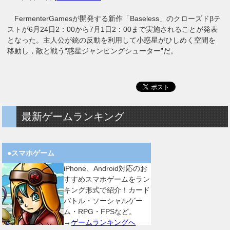
FermenterGamesが開発する新作「Baseless」のクローズドβテ
ストが6月24日2：00から7月1日2：00まで実施されることが発表
となった。主人公が銃の反動を利用して小惑星がひしめく空間を
移動し，敵と戦う“惑星ジャンピングシューター”だ。
最新ゲームランキング
●スマホゲーム
iPhone、Android対応のお
すすめスマホゲームをラン
キング形式で紹介！カード
バトル・ソーシャルゲー
ム・RPG・FPSなど。
→
ゲームランキングへ