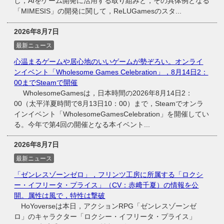
し，AIをゲーム開発に活用する取り組みと，その具体例となる
「MIMESIS」の開発に関して，ReLUGamesのスタ...
2026年8月7日
最新ニュース
心温まるゲームや居心地のいいゲームが勢ぞろい。オンライ
ンイベント「Wholesome Games Celebration」，8月14日2：
00までSteamで開催
WholesomeGamesは，日本時間の2026年8月14日2：
00（太平洋夏時間で8月13日10：00）まで，Steamでオンラ
インイベント「WholesomeGamesCelebration」を開催してい
る。今年で第4回の開催となる本イベント...
2026年8月7日
最新ニュース
「ゼンレスゾーンゼロ」，フリンツ工房に所属する「ロクシ
ー・イフリータ・プライス」（CV：赤﨑千夏）の情報を公
開。属性は風で，特性は撃破
HoYoverseは本日，アクションRPG「ゼンレスゾーンゼ
ロ」のキャラクター「ロクシー・イフリータ・プライス」