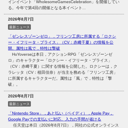
インイベント「WholesomeGamesCelebration」を開催してい
る。今年で第4回の開催となる本イベント...
2026年8月7日
最新ニュース
「ゼンレスゾーンゼロ」，フリンツ工房に所属する「ロクシ
ー・イフリータ・プライス」（CV：赤﨑千夏）の情報を公
開。属性は風で，特性は撃破
HoYoverseは本日，アクションRPG「ゼンレスゾーンゼ
ロ」のキャラクター「ロクシー・イフリータ・プライス」
（CV：赤﨑千夏）に関する情報を公開した。ロクシーは，ク
ラレッタ（CV：植田佳奈）が当主を務める「フリンツ工房」
に所属するキャラクターだ。属性は「風」で，特性は「撃
破」。
2026年8月7日
最新ニュース
「Nintendo Store」，あと払い（ペイディ），Apple Pay，
Google Payでの支払いに対応。入力の手間が省ける
任天堂は本日（2026年8月7日），同社の公式オンラインス