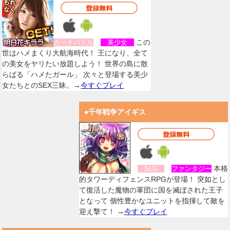
この
カードバトル
美少女
世はハメまくり大航海時代！ 王になり、全て
の美女をヤリたい放題しよう！ 世界の島に散
らばる「ハメたガール」 次々と登場する美少
女たちとのSEX三昧。→
今すぐプレイ
●千年戦争アイギス
本格
SLG
ファンタジー
的タワーディフェンスRPGが登場！ 突如とし
て復活した魔物の軍団に国を滅ぼされた王子
となって 個性豊かなユニットを指揮して敵を
迎え撃て！ →
今すぐプレイ