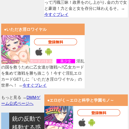
って汚職三昧！政界をのし上がり､金の力で女
と豪遊！力と金と女を存分に味わえるそ。→
今すぐプレイ
●いただき淫ロワイヤル
淫乱
カードバトル
美少女
の国を救うために乙女達が激戦へ!!乙女カード
を集めて激戦を勝ち抜こう！今すぐ淫乱エロ
カードGETしに「いただき淫ロワイヤル」の
世界へ！ →
今すぐプレイ
もっと見る →
DMMゲ
●エロがく～エロと科学と学園モノ～
ーム公式ページへ
銃の反動で
移動する惑