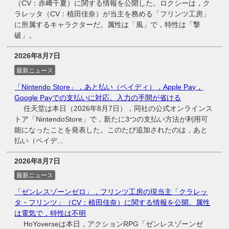
（CV：赤﨑千夏）に関する情報を公開した。ロクシーは，ク
ラレッタ（CV：植田佳奈）が当主を務める「フリンツ工房」
に所属するキャラクターだ。属性は「風」で，特性は「撃
破」。
2026年8月7日
最新ニュース
「Nintendo Store」，あと払い（ペイディ），Apple Pay，
Google Payでの支払いに対応。入力の手間が省ける
任天堂は本日（2026年8月7日），同社の公式オンラインス
トア「NintendoStore」で，新たに3つの支払い方法が利用可
能になったことを発表した。このたび追加されたのは，あと
払い（ペイデ...
2026年8月7日
最新ニュース
「ゼンレスゾーンゼロ」，フリンツ工房の現当主「クラレッ
タ・フリンツ」（CV：植田佳奈）に関する情報を公開。属性
は電気で，特性は不明
HoYoverseは本日，アクションRPG「ゼンレスゾーンゼ