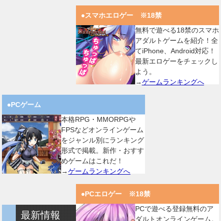
●スマホエロゲー ※18禁
無料で遊べる18禁のスマホ
アダルトゲームを紹介！全
てiPhone、Android対応！
最新エロゲーをチェックし
よう。
→
ゲームランキングへ
●PCゲーム
本格RPG・MMORPGや
FPSなどオンラインゲーム
をジャンル別にランキング
形式で掲載。新作・おすす
めゲームはこれだ！
→
ゲームランキングへ
●PCエロゲー ※18禁
PCで遊べる登録無料のア
最新情報
ダルトオンラインゲーム。