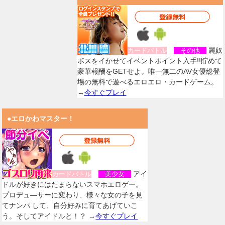
麗奴
カードバトル
その他
ボスをイかせてイベントポイント入手!!貯めて
豪華報酬をGETせよ。唯一無二のAV女優総登
場の無料で遊べるエロエロ・カードゲーム。
→
今すぐプレイ
●エロかわマスター！
アイ
カードバトル
美少女
ドルが好きにはたまらないスマホエロゲー。
プロデュ―サーに変わり、様々な女の子を見
てナンパ して、自分好みに育てあげていこ
う。そしてアイドルと！？ →
今すぐプレイ