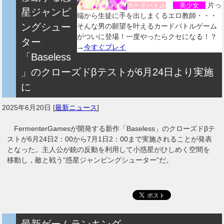
片っ
カードバトル
美少女
星ジャンピ
端から生徒に手を出しまくるエロ教師・・・
ングシュー
そんな男の願望を叶えるカードバトルゲーム
がついに登場！一度やったらクセになる！？
ター
→
今すぐプレイ
「Baseless
」のクローズドβテストが6月24日より実施
に
2025年6月20日
[
最新ニュース
]
FermenterGamesが開発する新作「Baseless」のクローズドβテ
ストが6月24日2：00から7月1日2：00まで実施されることが発表
となった。主人公が銃の反動を利用して小惑星がひしめく空間を
移動し，敵と戦う“惑星ジャンピングシューター”だ。