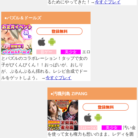
るためにやってきた！→
今すぐプレイ
●パズル＆ドールズ
エロ
音ゲー
美少女
とパズルのコラボレーション！タップで女の
子がびくんびくん！！おっぱいが、おしり
が、ぷるんぷるん揺れる。レシピ合成でドー
ルをゲットしよう。 →
今すぐプレイ
●汚職列島 ZIPANG
汚い金
ｼﾐｭﾚーｼｮﾝ
美少女
を使って女も権力も想いのまま。レディを囲