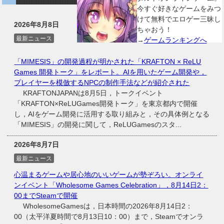
今すぐ好きなゲームをみつ
けて無料でエロゲー三昧し
2026年8月8日
ちゃおう！
最新ニュース
→
ゲームランキングへ
「MIMESIS」の開発過程が明かされた「KRAFTON × ReLU
Games 開発トーク」をレポート。AIを用いたゲーム開発や，
プレイヤーを模倣するNPCの制作手法などが紹介された
KRAFTONJAPANは8月5日，トークイベント
「KRAFTON×ReLUGames開発トーク」を東京都内で開催
し，AIをゲーム開発に活用する取り組みと，その具体例となる
「MIMESIS」の開発に関して，ReLUGamesのスタ...
2026年8月7日
最新ニュース
心温まるゲームや居心地のいいゲームが勢ぞろい。オンライ
ンイベント「Wholesome Games Celebration」，8月14日2：
00までSteamで開催
WholesomeGamesは，日本時間の2026年8月14日2：
00（太平洋夏時間で8月13日10：00）まで，Steamでオンラ