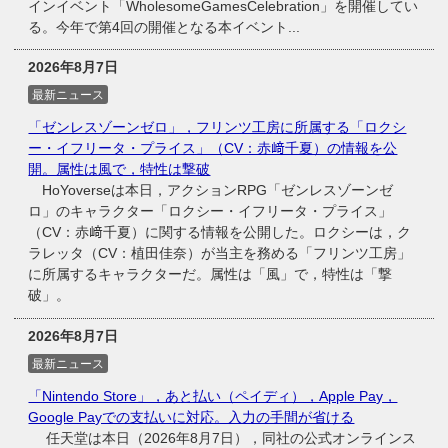
インイベント「WholesomeGamesCelebration」を開催してい
る。今年で第4回の開催となる本イベント...
2026年8月7日
最新ニュース
「ゼンレスゾーンゼロ」，フリンツ工房に所属する「ロクシ
ー・イフリータ・プライス」（CV：赤﨑千夏）の情報を公
開。属性は風で，特性は撃破
HoYoverseは本日，アクションRPG「ゼンレスゾーンゼ
ロ」のキャラクター「ロクシー・イフリータ・プライス」
（CV：赤﨑千夏）に関する情報を公開した。ロクシーは，ク
ラレッタ（CV：植田佳奈）が当主を務める「フリンツ工房」
に所属するキャラクターだ。属性は「風」で，特性は「撃
破」。
2026年8月7日
最新ニュース
「Nintendo Store」，あと払い（ペイディ），Apple Pay，
Google Payでの支払いに対応。入力の手間が省ける
任天堂は本日（2026年8月7日），同社の公式オンラインス