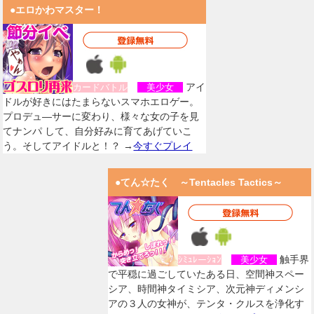
●エロかわマスター！
アイ
カードバトル
美少女
ドルが好きにはたまらないスマホエロゲー。
プロデュ―サーに変わり、様々な女の子を見
てナンパ して、自分好みに育てあげていこ
う。そしてアイドルと！？ →
今すぐプレイ
●てん☆たく ～Tentacles Tactics～
触手界
ｼﾐｭﾚーｼｮﾝ
美少女
で平穏に過ごしていたある日、空間神スペー
シア、時間神タイミシア、次元神ディメンシ
アの３人の女神が、テンタ・クルスを浄化す