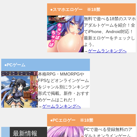
●スマホエロゲー ※18禁
無料で遊べる18禁のスマホ
アダルトゲームを紹介！全
てiPhone、Android対応！
最新エロゲーをチェックし
よう。
→
ゲームランキングへ
●PCゲーム
本格RPG・MMORPGや
FPSなどオンラインゲーム
をジャンル別にランキング
形式で掲載。新作・おすす
めゲームはこれだ！
→
ゲームランキングへ
●PCエロゲー ※18禁
PCで遊べる登録無料のア
最新情報
ダルトオンラインゲーム。