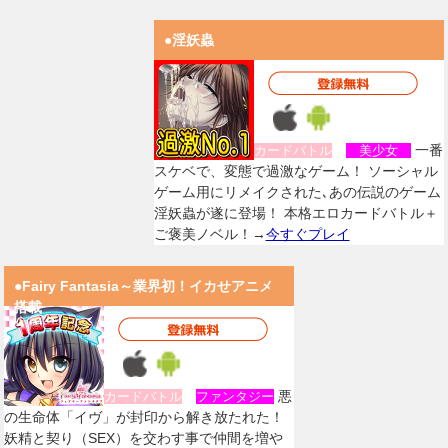
●淫妖蟲
一番
カードバトル
美少女
スケベで、変態で過激なゲーム！ ソーシャル
ゲーム用にリメイクされた､あの伝説のゲーム
淫妖蟲が遂に登場！ 本格エロカードバトル＋
ご褒美ノベル！→
今すぐプレイ
●Fairy Fantasia～業界初！イカせアニメ
搭載
悪
カードバトル
ファンタジー
の生命体「イヴ」が封印から解き放たれた！
妖精と契り（SEX）を交わす事で仲間を増や