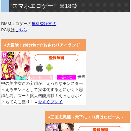
スマホエロゲー ※18禁
DMMエロゲーの
無料登録方法
PC版は
こちら
●大冒険！ゆけゆけ☆おさわりアイランド
世界
カードバトル
美少女
中の美少女達の妄想が、えっちなモンスター
＜えろモン＞として実体化するとにかく不思
議な島。ズーム拡大機能搭載！えっちなボイ
スもてんこ盛り！→
今すぐプレイ
●三国志戦姫～天下にエロ男はただ一人～