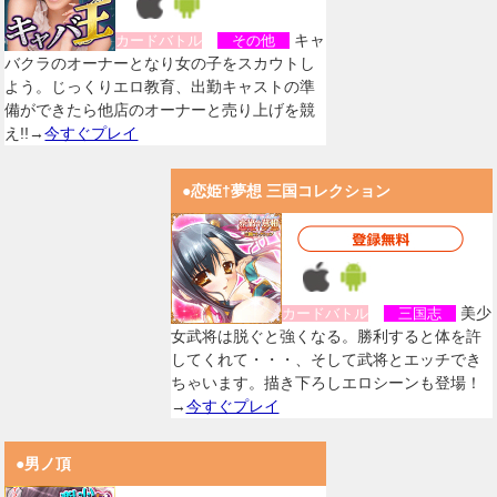
キャ
カードバトル
その他
バクラのオーナーとなり女の子をスカウトし
よう。じっくりエロ教育、出勤キャストの準
備ができたら他店のオーナーと売り上げを競
え!!→
今すぐプレイ
●恋姫†夢想 三国コレクション
美少
カードバトル
三国志
女武将は脱ぐと強くなる。勝利すると体を許
してくれて・・・、そして武将とエッチでき
ちゃいます。描き下ろしエロシーンも登場！
→
今すぐプレイ
●男ノ頂