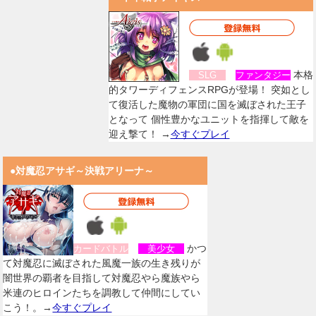
本格
SLG
ファンタジー
的タワーディフェンスRPGが登場！ 突如とし
て復活した魔物の軍団に国を滅ぼされた王子
となって 個性豊かなユニットを指揮して敵を
迎え撃て！ →
今すぐプレイ
●対魔忍アサギ～決戦アリーナ～
かつ
カードバトル
美少女
て対魔忍に滅ぼされた風魔一族の生き残りが
闇世界の覇者を目指して対魔忍やら魔族やら
米連のヒロインたちを調教して仲間にしてい
こう！。→
今すぐプレイ