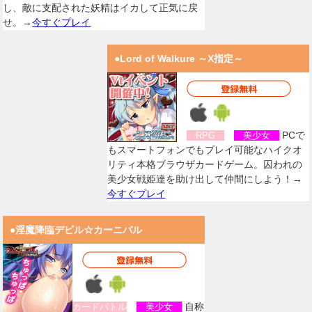
し、敵に支配された妖精はイカして正気に戻
せ。→
今すぐプレイ
●Lord of Walkure ～X指定～
PCで
RPG
美少女
もスマートフォンでもプレイ可能なハイクオ
リティ本格ブラウザカードゲーム。囚われの
美少女戦姫達を助け出して仲間にしよう！→
今すぐプレイ
●淫魔降臨デビル☆カーニバル
自称
カードバトル
美少女