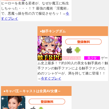
ヒーローを名乗る若者が、なぜか魔王に転生
しちゃった・・・！？ 最強の魔術「淫魔術」
で、悪魔っ娘を性の力で服従させろッ！→
今
すぐプレイ
●触手キングダム
ゲー
カードバトル
美少女
ム史上最多！？約100人の美女を触手責め！触
手ファンの触手ファンによる触手ファンのた
めのソシャゲーが、満を持して遂に登場！！
→
今すぐプレイ
●キャバ王～キャストは全員AV女優～