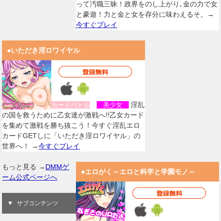
って汚職三昧！政界をのし上がり､金の力で女
と豪遊！力と金と女を存分に味わえるそ。→
今すぐプレイ
●いただき淫ロワイヤル
淫乱
カードバトル
美少女
の国を救うために乙女達が激戦へ!!乙女カード
を集めて激戦を勝ち抜こう！今すぐ淫乱エロ
カードGETしに「いただき淫ロワイヤル」の
世界へ！ →
今すぐプレイ
もっと見る →
DMMゲ
●エロがく～エロと科学と学園モノ～
ーム公式ページへ
サブコンテンツ