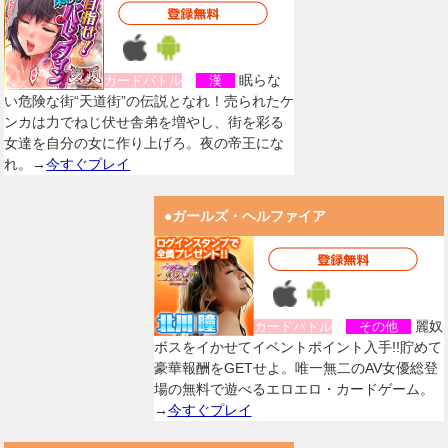
眠らな
カードバトル
漢
い危険な街“天道街”の伝説となれ！売られたケ
ンカは力でねじ伏せ舎弟を増やし、街を彩る
女達を自分の女に作り上げろ。夜の帝王にな
れ。→
今すぐプレイ
●ガールズ・ヘルファイア
麗奴
カードバトル
その他
ボスをイかせてイベントポイント入手!!貯めて
豪華報酬をGETせよ。唯一無二のAV女優総登
場の無料で遊べるエロエロ・カードゲーム。
→
今すぐプレイ