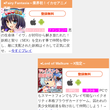
●Fairy Fantasia～業界初！イカせアニメ
搭載
悪
カードバトル
ファンタジー
の生命体「イヴ」が封印から解き放たれた！
妖精と契り（SEX）を交わす事で仲間を増や
し、敵に支配された妖精はイカして正気に戻
せ。→
今すぐプレイ
●Lord of Walkure ～X指定～
PCで
RPG
美少女
もスマートフォンでもプレイ可能なハイクオ
リティ本格ブラウザカードゲーム。囚われの
美少女戦姫達を助け出して仲間にしよう！→