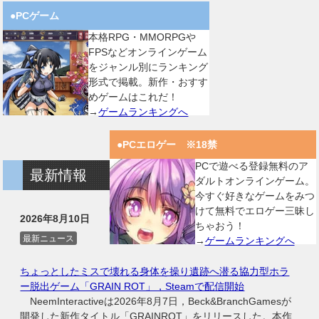
●PCゲーム
本格RPG・MMORPGや
FPSなどオンラインゲーム
をジャンル別にランキング
形式で掲載。新作・おすす
めゲームはこれだ！
→
ゲームランキングへ
●PCエロゲー ※18禁
PCで遊べる登録無料のア
最新情報
ダルトオンラインゲーム。
今すぐ好きなゲームをみつ
けて無料でエロゲー三昧し
2026年8月10日
ちゃおう！
最新ニュース
→
ゲームランキングへ
ちょっとしたミスで壊れる身体を操り遺跡へ潜る協力型ホラ
ー脱出ゲーム「GRAIN ROT」，Steamで配信開始
NeemInteractiveは2026年8月7日，Beck&BranchGamesが
開発した新作タイトル「GRAINROT」をリリースした。本作