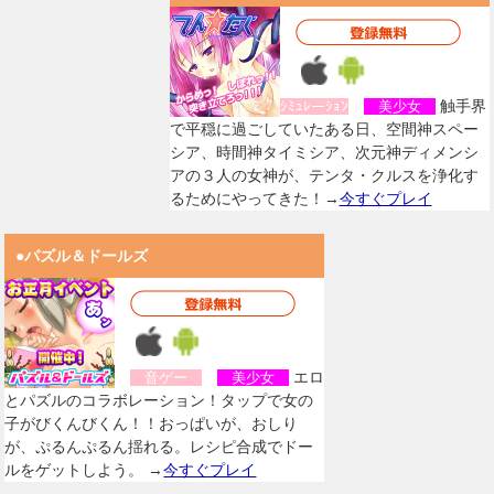
触手界
ｼﾐｭﾚーｼｮﾝ
美少女
で平穏に過ごしていたある日、空間神スペー
シア、時間神タイミシア、次元神ディメンシ
アの３人の女神が、テンタ・クルスを浄化す
るためにやってきた！→
今すぐプレイ
●パズル＆ドールズ
エロ
音ゲー
美少女
とパズルのコラボレーション！タップで女の
子がびくんびくん！！おっぱいが、おしり
が、ぷるんぷるん揺れる。レシピ合成でドー
ルをゲットしよう。 →
今すぐプレイ