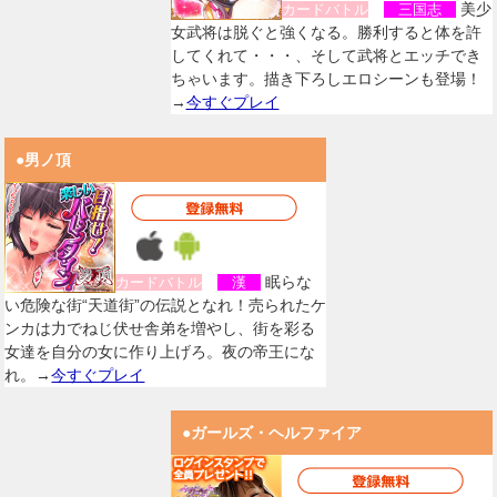
美少
カードバトル
三国志
女武将は脱ぐと強くなる。勝利すると体を許
してくれて・・・、そして武将とエッチでき
ちゃいます。描き下ろしエロシーンも登場！
→
今すぐプレイ
●男ノ頂
眠らな
カードバトル
漢
い危険な街“天道街”の伝説となれ！売られたケ
ンカは力でねじ伏せ舎弟を増やし、街を彩る
女達を自分の女に作り上げろ。夜の帝王にな
れ。→
今すぐプレイ
●ガールズ・ヘルファイア