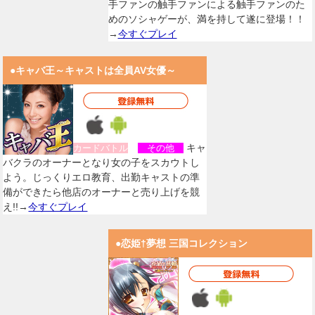
手ファンの触手ファンによる触手ファンのた
めのソシャゲーが、満を持して遂に登場！！
→
今すぐプレイ
●キャバ王～キャストは全員AV女優～
キャ
カードバトル
その他
バクラのオーナーとなり女の子をスカウトし
よう。じっくりエロ教育、出勤キャストの準
備ができたら他店のオーナーと売り上げを競
え!!→
今すぐプレイ
●恋姫†夢想 三国コレクション