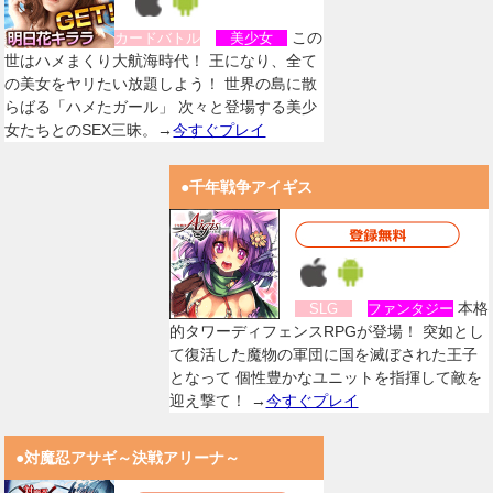
この
カードバトル
美少女
世はハメまくり大航海時代！ 王になり、全て
の美女をヤリたい放題しよう！ 世界の島に散
らばる「ハメたガール」 次々と登場する美少
女たちとのSEX三昧。→
今すぐプレイ
●千年戦争アイギス
本格
SLG
ファンタジー
的タワーディフェンスRPGが登場！ 突如とし
て復活した魔物の軍団に国を滅ぼされた王子
となって 個性豊かなユニットを指揮して敵を
迎え撃て！ →
今すぐプレイ
●対魔忍アサギ～決戦アリーナ～