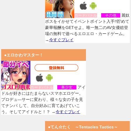
麗奴
カードバトル
その他
ボスをイかせてイベントポイント入手!!貯めて
豪華報酬をGETせよ。唯一無二のAV女優総登
場の無料で遊べるエロエロ・カードゲーム。
→
今すぐプレイ
●エロかわマスター！
アイ
カードバトル
美少女
ドルが好きにはたまらないスマホエロゲー。
プロデュ―サーに変わり、様々な女の子を見
てナンパ して、自分好みに育てあげていこ
う。そしてアイドルと！？ →
今すぐプレイ
●てん☆たく ～Tentacles Tactics～