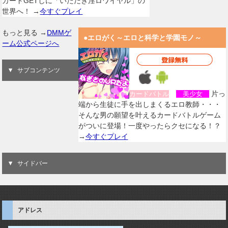
カードGETしに「いただき淫ロワイヤル」の
世界へ！ →
今すぐプレイ
もっと見る →
DMMゲ
●エロがく～エロと科学と学園モノ～
ーム公式ページへ
サブコンテンツ
片っ
カードバトル
美少女
端から生徒に手を出しまくるエロ教師・・・
そんな男の願望を叶えるカードバトルゲーム
がついに登場！一度やったらクセになる！？
→
今すぐプレイ
サイドバー
アドレス