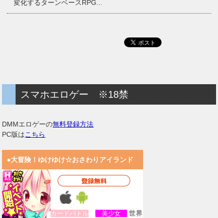
変化するターンベースRPG...
スマホエロゲー ※18禁
DMMエロゲーの
無料登録方法
PC版は
こちら
●大冒険！ゆけゆけ☆おさわりアイランド
世界
カードバトル
美少女