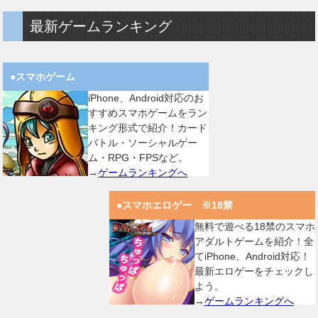
最新ゲームランキング
●スマホゲーム
iPhone、Android対応のお
すすめスマホゲームをラン
キング形式で紹介！カード
バトル・ソーシャルゲー
ム・RPG・FPSなど。
→
ゲームランキングへ
●スマホエロゲー ※18禁
無料で遊べる18禁のスマホ
アダルトゲームを紹介！全
てiPhone、Android対応！
最新エロゲーをチェックし
よう。
→
ゲームランキングへ