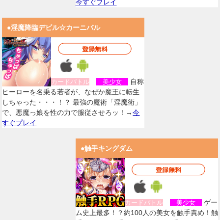
今すぐプレイ
●淫魔降臨デビル☆カーニバル
自称
カードバトル
美少女
ヒーローを名乗る若者が、なぜか魔王に転生
しちゃった・・・！？ 最強の魔術「淫魔術」
で、悪魔っ娘を性の力で服従させろッ！→
今
すぐプレイ
●触手キングダム
ゲー
カードバトル
美少女
ム史上最多！？約100人の美女を触手責め！触