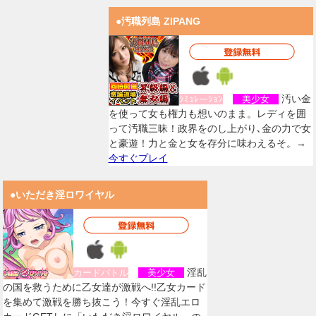
●汚職列島 ZIPANG
汚い金
ｼﾐｭﾚーｼｮﾝ
美少女
を使って女も権力も想いのまま。レディを囲
って汚職三昧！政界をのし上がり､金の力で女
と豪遊！力と金と女を存分に味わえるそ。→
今すぐプレイ
●いただき淫ロワイヤル
淫乱
カードバトル
美少女
の国を救うために乙女達が激戦へ!!乙女カード
を集めて激戦を勝ち抜こう！今すぐ淫乱エロ