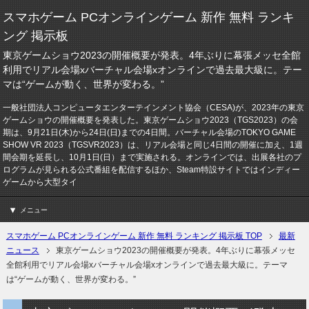
スマホゲーム PCオンラインゲーム 新作 無料 ランキ
ング 掲示板
東京ゲームショウ2023の開催概要が発表。4年ぶりに幕張メッセ全館
利用でリアル会場xバーチャル会場xオンラインで過去最大級に。テー
マは“ゲームが動く、世界が変わる。”
一般社団法人コンピュータエンターテインメント協会（CESA)が、2023年の東京
ゲームショウの開催概要を発表した。東京ゲームショウ2023（TGS2023）の会
期は、9月21日(木)から24日(日)までの4日間。バーチャル会場のTOKYO GAME
SHOW VR 2023（TGSVR2023）は、リアル会場と同じ4日間の開催に加え、1週
間会期を延長し、10月1日(日）まで実施される。オンラインでは、出展各社のプ
ログラムが見られる公式番組を配信するほか、Steam特設サイトではインディー
ゲームから大型タイ
メニュー
スマホゲーム PCオンラインゲーム 新作 無料 ランキング 掲示板 TOP
最新
ニュース
東京ゲームショウ2023の開催概要が発表。4年ぶりに幕張メッセ
全館利用でリアル会場xバーチャル会場xオンラインで過去最大級に。テーマ
は“ゲームが動く、世界が変わる。”