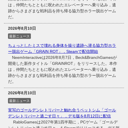
は，仲間たちとともに呪われたエレベーターへ乗り込み，遺
跡からさまざまな戦利品を持ち帰る協力型ホラー脱出ゲーム
だ。
2026年8月10日
最新ニュース
ちょっとしたミスで壊れる身体を操り遺跡へ潜る協力型ホラ
ー脱出ゲーム「GRAIN ROT」，Steamで配信開始
NeemInteractiveは2026年8月7日，Beck&BranchGamesが
開発した新作タイトル「GRAINROT」をリリースした。本作
は，仲間たちとともに呪われたエレベーターへ乗り込み，遺
跡からさまざまな戦利品を持ち帰る協力型ホラー脱出ゲーム
だ。
2026年8月10日
最新ニュース
実写のゴールデンレトリバーと触れ合うペットシム「ゴール
デンレトリバーと過ごす日々」，デモ版を8月12日に配信
RabloGamesは2027年第1四半期に，PCゲーム「ゴールデ