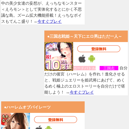
中の美少女達の妄想が、えっちなモンスター
＜えろモン＞として実体化するとにかく不思
議な島。ズーム拡大機能搭載！えっちなボイ
スもてんこ盛り！→
今すぐプレイ
●三国志戦姫～天下にエロ男はただ一人～
自分
カードバトル
三国志
だけの後宮（ハーレム）を作れ！進化させる
と、戦姫ジュエリーを姫武将にあげて、めく
るめく極上のエロストーリーを自分だけで堪
能しよう！ →
今すぐプレイ
●ハーレムオブパイレーツ