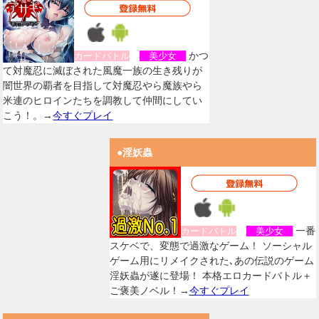
かつ
カードバトル
美少女
て対魔忍に滅ぼされた風魔一族の生き残りが
闇世界の覇者を目指して対魔忍やら魔族やら
米連のヒロインたちを調教して仲間にしてい
こう！。→
今すぐプレイ
●淫妖蟲
一番
カードバトル
美少女
スケベで、変態で過激なゲーム！ ソーシャル
ゲーム用にリメイクされた､あの伝説のゲーム
淫妖蟲が遂に登場！ 本格エロカードバトル＋
ご褒美ノベル！→
今すぐプレイ