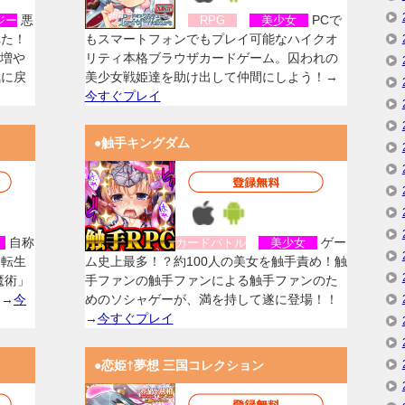
悪
PCで
ジー
RPG
美少女
れた！
もスマートフォンでもプレイ可能なハイクオ
を増や
リティ本格ブラウザカードゲーム。囚われの
気に戻
美少女戦姫達を助け出して仲間にしよう！→
今すぐプレイ
●触手キングダム
自称
ゲー
女
カードバトル
美少女
に転生
ム史上最多！？約100人の美女を触手責め！触
魔術」
手ファンの触手ファンによる触手ファンのた
！→
今
めのソシャゲーが、満を持して遂に登場！！
→
今すぐプレイ
●恋姫†夢想 三国コレクション