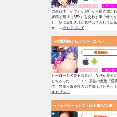
カードバトル
ファンタ
の生命体「イヴ」が封印から解き放た
妖精と契り（SEX）を交わす事で仲間
し、敵に支配された妖精はイカして正
せ。→
今すぐプレイ
●淫魔降臨デビル☆カーニバル
カードバトル
美少
ヒーローを名乗る若者が、なぜか魔王
しちゃった・・・！？ 最強の魔術「淫
で、悪魔っ娘を性の力で服従させろッ
すぐプレイ
●キャバ王～キャストは全員AV女優～