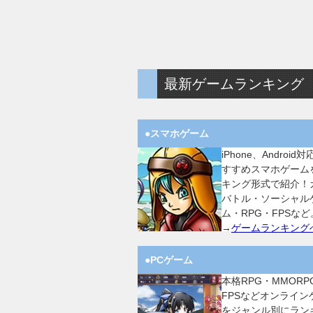
最新ゲームランキング
●スマホゲーム
iPhone、Android
すすめスマホゲーム
キング形式で紹介！
バトル・ソーシャル
ム・RPG・FPSなど
→
ゲームランキング
●PCゲーム
本格RPG・MMORP
FPSなどオンライン
をジャンル別にラン