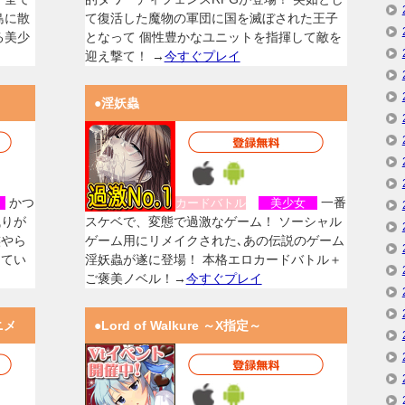
島に散
て復活した魔物の軍団に国を滅ぼされた王子
る美少
となって 個性豊かなユニットを指揮して敵を
迎え撃て！ →
今すぐプレイ
●淫妖蟲
かつ
一番
女
カードバトル
美少女
残りが
スケベで、変態で過激なゲーム！ ソーシャル
族やら
ゲーム用にリメイクされた､あの伝説のゲーム
してい
淫妖蟲が遂に登場！ 本格エロカードバトル＋
ご褒美ノベル！→
今すぐプレイ
ニメ
●Lord of Walkure ～X指定～