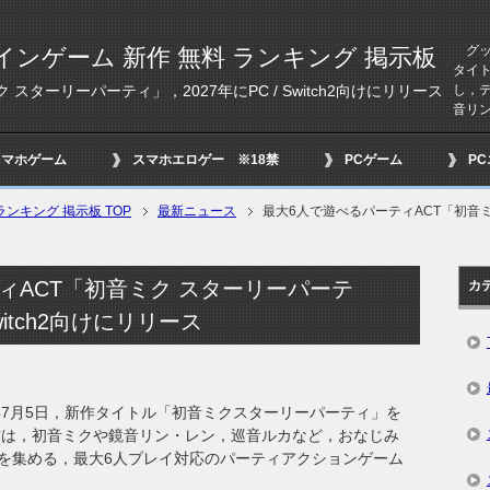
グッド
インゲーム 新作 無料 ランキング 掲示板
タイ
し，
スターリーパーティ」，2027年にPC / Switch2向けにリリース
音リン
スマホゲーム
スマホエロゲー ※18禁
PCゲーム
P
ンキング 掲示板 TOP
最新ニュース
最大6人で遊べるパーティACT「初音ミク
ィACT「初音ミク スターリーパーテ
カ
Switch2向けにリリース
年7月5日，新作タイトル「初音ミクスターリーパーティ」を
作は，初音ミクや鏡音リン・レン，巡音ルカなど，おなじみ
を集める，最大6人プレイ対応のパーティアクションゲーム