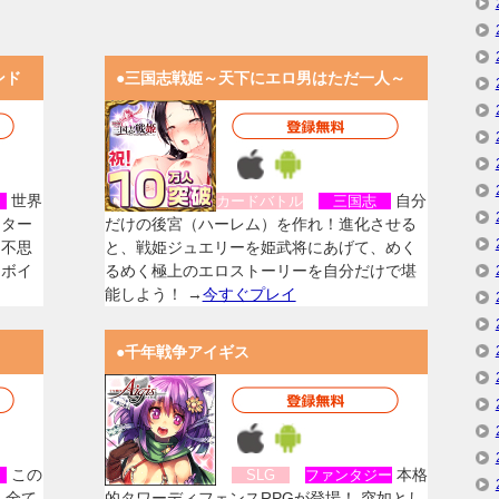
ンド
●三国志戦姫～天下にエロ男はただ一人～
世界
自分
女
カードバトル
三国志
スター
だけの後宮（ハーレム）を作れ！進化させる
く不思
と、戦姫ジュエリーを姫武将にあげて、めく
なボイ
るめく極上のエロストーリーを自分だけで堪
能しよう！ →
今すぐプレイ
●千年戦争アイギス
この
本格
女
SLG
ファンタジー
、全て
的タワーディフェンスRPGが登場！ 突如とし