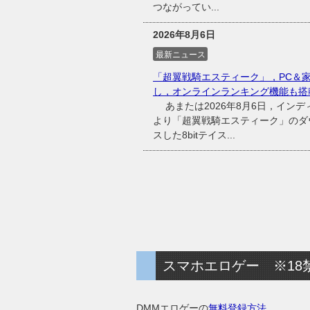
つながってい...
2026年8月6日
最新ニュース
「超翼戦騎エスティーク」，PC＆
し，オンラインランキング機能も搭
あまたは2026年8月6日，インディ
より「超翼戦騎エスティーク」のダウ
スした8bitテイス...
スマホエロゲー ※18
DMMエロゲーの
無料登録方法