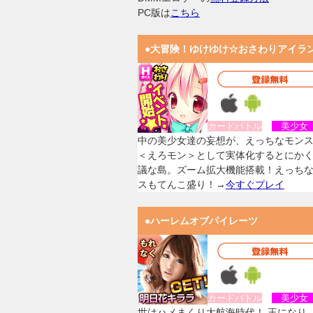
PC版は
こちら
●大冒険！ゆけゆけ☆おさわりアイラ
カードバトル
美少
中の美少女達の妄想が、えっちなモン
＜えろモン＞として実体化するとにか
議な島。ズーム拡大機能搭載！えっち
スもてんこ盛り！→
今すぐプレイ
●ハーレムオブパイレーツ
カードバトル
美少
世はハメまくり大航海時代！ 王になり