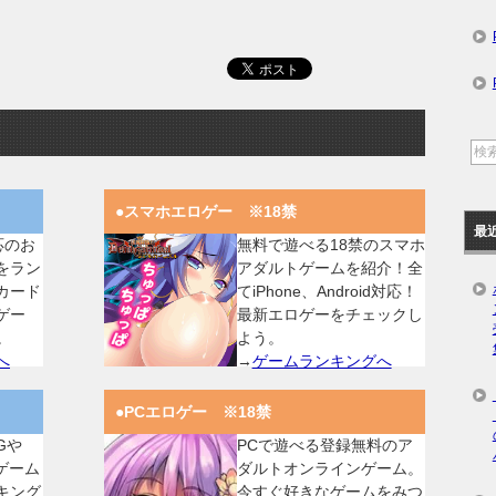
●スマホエロゲー ※18禁
最
対応のお
無料で遊べる18禁のスマホ
をラン
アダルトゲームを紹介！全
カード
てiPhone、Android対応！
ゲー
最新エロゲーをチェックし
。
よう。
へ
→
ゲームランキングへ
●PCエロゲー ※18禁
Gや
PCで遊べる登録無料のア
ゲーム
ダルトオンラインゲーム。
キング
今すぐ好きなゲームをみつ