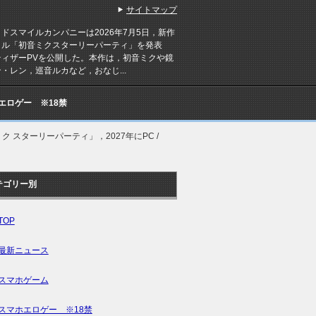
サイトマップ
スマイルカンパニーは2026年7月5日，新作
トル「初音ミクスターリーパーティ」を発表
ティザーPVを公開した。本作は，初音ミクや鏡
・レン，巡音ルカなど，おなじ...
Cエロゲー ※18禁
 スターリーパーティ」，2027年にPC /
テゴリー別
TOP
最新ニュース
スマホゲーム
スマホエロゲー ※18禁