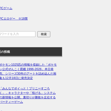
PCゲーム
PCエロゲー ※18禁
近の投稿
ポケモン1025匹の情報を収録した「ポケモ
ン公式ぜんこく図鑑 1996-2026」本日発
売。シリーズ30年のアートを詰め込んだ画
集も12月18日に発売決定
「みんなでポイっと！プリニーすごろ
く」，キャラクターや「投げる」システム
の新情報を公開。裏切りが勝敗を左右する
パーティーゲーム