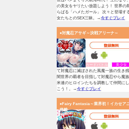
の美女をヤリたい放題しよう！ 世界の
らばる「ハメたガール」 次々と登場す
女たちとのSEX三昧。→
今すぐプレイ
●対魔忍アサギ～決戦アリーナ～
カードバトル
美少
て対魔忍に滅ぼされた風魔一族の生き
闇世界の覇者を目指して対魔忍やら魔
米連のヒロインたちを調教して仲間に
こう！。→
今すぐプレイ
●Fairy Fantasia～業界初！イカせア
搭載