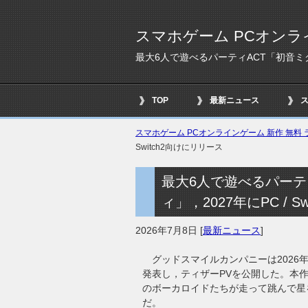
スマホゲーム PCオンラ
最大6人で遊べるパーティACT「初音ミク 
TOP
最新ニュース
スマホゲーム PCオンラインゲーム 新作 無料 ラ
Switch2向けにリリース
最大6人で遊べるパーテ
ィ」，2027年にPC / 
2026年7月8日
[
最新ニュース
]
グッドスマイルカンパニーは2026
発表し，ティザーPVを公開した。本
のボーカロイドたちが走って跳んで星
だ。