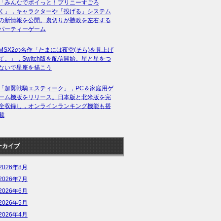
「みんなでポイっと！プリニーすごろ
く」，キャラクターや「投げる」システム
の新情報を公開。裏切りが勝敗を左右する
パーティーゲーム
MSX2の名作「たまには夜空(そら)を見上げ
て。」，Switch版を配信開始。星と星をつ
ないで星座を描こう
「超翼戦騎エスティーク」，PC＆家庭用ゲ
ーム機版をリリース。日本版と北米版を完
全収録し，オンラインランキング機能も搭
載
ーカイブ
2026年8月
2026年7月
2026年6月
2026年5月
2026年4月