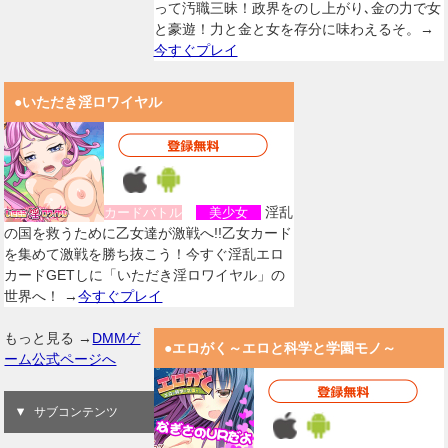
って汚職三昧！政界をのし上がり､金の力で女
と豪遊！力と金と女を存分に味わえるそ。→
今すぐプレイ
●いただき淫ロワイヤル
淫乱
カードバトル
美少女
の国を救うために乙女達が激戦へ!!乙女カード
を集めて激戦を勝ち抜こう！今すぐ淫乱エロ
カードGETしに「いただき淫ロワイヤル」の
世界へ！ →
今すぐプレイ
もっと見る →
DMMゲ
●エロがく～エロと科学と学園モノ～
ーム公式ページへ
サブコンテンツ