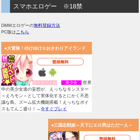
スマホエロゲー ※18禁
DMMエロゲーの
無料登録方法
PC版は
こちら
●大冒険！ゆけゆけ☆おさわりアイランド
世界
カードバトル
美少女
中の美少女達の妄想が、えっちなモンスター
＜えろモン＞として実体化するとにかく不思
議な島。ズーム拡大機能搭載！えっちなボイ
スもてんこ盛り！→
今すぐプレイ
●三国志戦姫～天下にエロ男はただ一人～