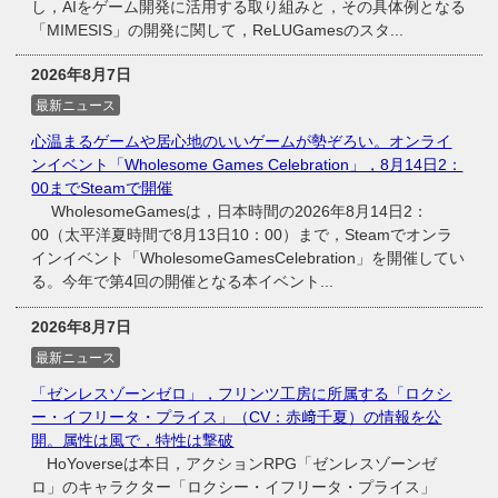
し，AIをゲーム開発に活用する取り組みと，その具体例となる
「MIMESIS」の開発に関して，ReLUGamesのスタ...
2026年8月7日
最新ニュース
心温まるゲームや居心地のいいゲームが勢ぞろい。オンライ
ンイベント「Wholesome Games Celebration」，8月14日2：
00までSteamで開催
WholesomeGamesは，日本時間の2026年8月14日2：
00（太平洋夏時間で8月13日10：00）まで，Steamでオンラ
インイベント「WholesomeGamesCelebration」を開催してい
る。今年で第4回の開催となる本イベント...
2026年8月7日
最新ニュース
「ゼンレスゾーンゼロ」，フリンツ工房に所属する「ロクシ
ー・イフリータ・プライス」（CV：赤﨑千夏）の情報を公
開。属性は風で，特性は撃破
HoYoverseは本日，アクションRPG「ゼンレスゾーンゼ
ロ」のキャラクター「ロクシー・イフリータ・プライス」