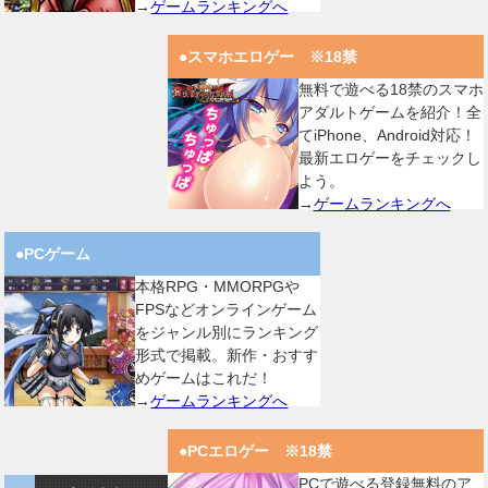
→
ゲームランキングへ
●スマホエロゲー ※18禁
無料で遊べる18禁のスマホ
アダルトゲームを紹介！全
てiPhone、Android対応！
最新エロゲーをチェックし
よう。
→
ゲームランキングへ
●PCゲーム
本格RPG・MMORPGや
FPSなどオンラインゲーム
をジャンル別にランキング
形式で掲載。新作・おすす
めゲームはこれだ！
→
ゲームランキングへ
●PCエロゲー ※18禁
PCで遊べる登録無料のア