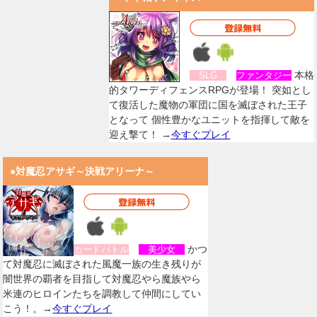
本格
SLG
ファンタジー
的タワーディフェンスRPGが登場！ 突如とし
て復活した魔物の軍団に国を滅ぼされた王子
となって 個性豊かなユニットを指揮して敵を
迎え撃て！ →
今すぐプレイ
●対魔忍アサギ～決戦アリーナ～
かつ
カードバトル
美少女
て対魔忍に滅ぼされた風魔一族の生き残りが
闇世界の覇者を目指して対魔忍やら魔族やら
米連のヒロインたちを調教して仲間にしてい
こう！。→
今すぐプレイ