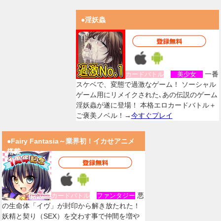
●淫妖蟲
一番
カードバトル
美少女
スケベで、変態で過激なゲーム！ ソーシャル
ゲーム用にリメイクされた､あの伝説のゲーム
淫妖蟲が遂に登場！ 本格エロカードバトル＋
ご褒美ノベル！→
今すぐプレイ
●Fairy Fantasia～業界初！イカせアニメ
搭載
悪
カードバトル
ファンタジー
の生命体「イヴ」が封印から解き放たれた！
妖精と契り（SEX）を交わす事で仲間を増や