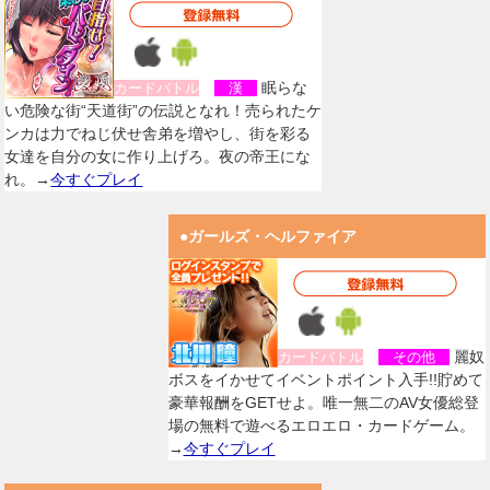
眠らな
カードバトル
漢
い危険な街“天道街”の伝説となれ！売られたケ
ンカは力でねじ伏せ舎弟を増やし、街を彩る
女達を自分の女に作り上げろ。夜の帝王にな
れ。→
今すぐプレイ
●ガールズ・ヘルファイア
麗奴
カードバトル
その他
ボスをイかせてイベントポイント入手!!貯めて
豪華報酬をGETせよ。唯一無二のAV女優総登
場の無料で遊べるエロエロ・カードゲーム。
→
今すぐプレイ