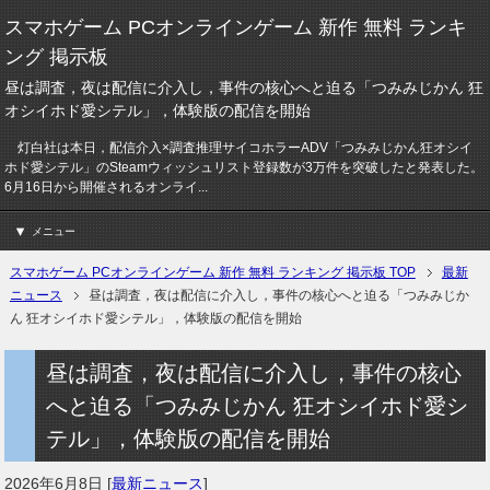
スマホゲーム PCオンラインゲーム 新作 無料 ランキ
ング 掲示板
昼は調査，夜は配信に介入し，事件の核心へと迫る「つみみじかん 狂
オシイホド愛シテル」，体験版の配信を開始
灯白社は本日，配信介入×調査推理サイコホラーADV「つみみじかん狂オシイ
ホド愛シテル」のSteamウィッシュリスト登録数が3万件を突破したと発表した。
6月16日から開催されるオンライ...
メニュー
スマホゲーム PCオンラインゲーム 新作 無料 ランキング 掲示板 TOP
最新
ニュース
昼は調査，夜は配信に介入し，事件の核心へと迫る「つみみじか
ん 狂オシイホド愛シテル」，体験版の配信を開始
昼は調査，夜は配信に介入し，事件の核心
へと迫る「つみみじかん 狂オシイホド愛シ
テル」，体験版の配信を開始
2026年6月8日
[
最新ニュース
]