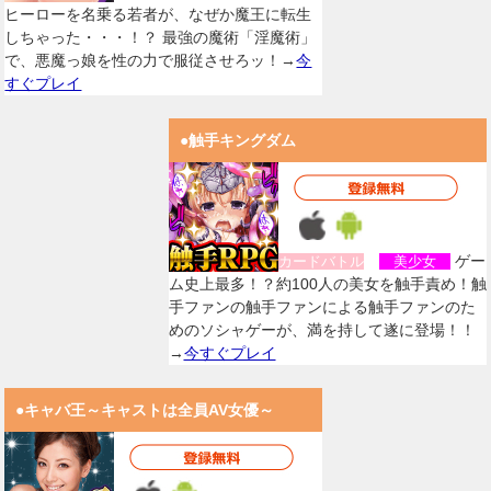
ヒーローを名乗る若者が、なぜか魔王に転生
しちゃった・・・！？ 最強の魔術「淫魔術」
で、悪魔っ娘を性の力で服従させろッ！→
今
すぐプレイ
●触手キングダム
ゲー
カードバトル
美少女
ム史上最多！？約100人の美女を触手責め！触
手ファンの触手ファンによる触手ファンのた
めのソシャゲーが、満を持して遂に登場！！
→
今すぐプレイ
●キャバ王～キャストは全員AV女優～