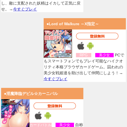
し、敵に支配された妖精はイカして正気に戻
せ。→
今すぐプレイ
●Lord of Walkure ～X指定～
PCで
RPG
美少女
もスマートフォンでもプレイ可能なハイクオ
リティ本格ブラウザカードゲーム。囚われの
美少女戦姫達を助け出して仲間にしよう！→
今すぐプレイ
●淫魔降臨デビル☆カーニバル
自称
カードバトル
美少女