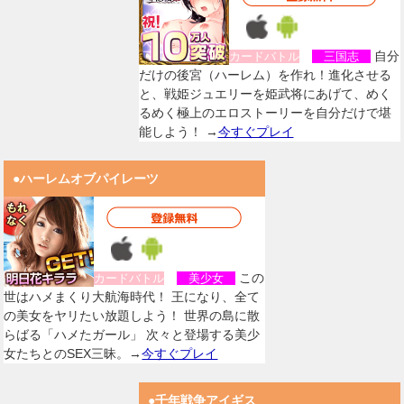
自分
カードバトル
三国志
だけの後宮（ハーレム）を作れ！進化させる
と、戦姫ジュエリーを姫武将にあげて、めく
るめく極上のエロストーリーを自分だけで堪
能しよう！ →
今すぐプレイ
●ハーレムオブパイレーツ
この
カードバトル
美少女
世はハメまくり大航海時代！ 王になり、全て
の美女をヤリたい放題しよう！ 世界の島に散
らばる「ハメたガール」 次々と登場する美少
女たちとのSEX三昧。→
今すぐプレイ
●千年戦争アイギス