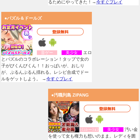
るためにやってきた！→
今すぐプレイ
●パズル＆ドールズ
エロ
音ゲー
美少女
とパズルのコラボレーション！タップで女の
子がびくんびくん！！おっぱいが、おしり
が、ぷるんぷるん揺れる。レシピ合成でドー
ルをゲットしよう。 →
今すぐプレイ
●汚職列島 ZIPANG
汚い金
ｼﾐｭﾚーｼｮﾝ
美少女
を使って女も権力も想いのまま。レディを囲