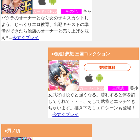
キャ
カードバトル
その他
バクラのオーナーとなり女の子をスカウトし
よう。じっくりエロ教育、出勤キャストの準
備ができたら他店のオーナーと売り上げを競
え!!→
今すぐプレイ
●恋姫†夢想 三国コレクション
美少
カードバトル
三国志
女武将は脱ぐと強くなる。勝利すると体を許
してくれて・・・、そして武将とエッチでき
ちゃいます。描き下ろしエロシーンも登場！
→
今すぐプレイ
●男ノ頂