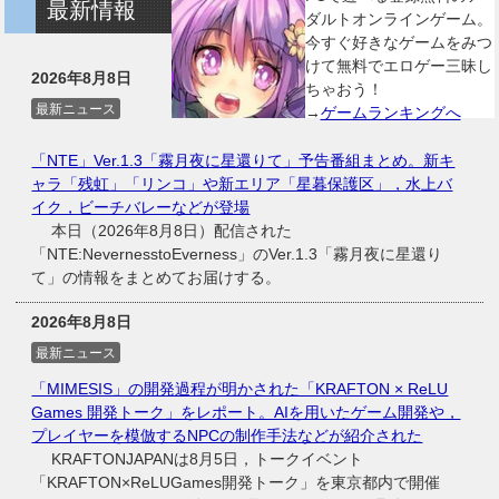
最新情報
ダルトオンラインゲーム。
今すぐ好きなゲームをみつ
けて無料でエロゲー三昧し
2026年8月8日
ちゃおう！
最新ニュース
→
ゲームランキングへ
「NTE」Ver.1.3「霧月夜に星還りて」予告番組まとめ。新キ
ャラ「残虹」「リンコ」や新エリア「星暮保護区」，水上バ
イク，ビーチバレーなどが登場
本日（2026年8月8日）配信された
「NTE:NevernesstoEverness」のVer.1.3「霧月夜に星還り
て」の情報をまとめてお届けする。
2026年8月8日
最新ニュース
「MIMESIS」の開発過程が明かされた「KRAFTON × ReLU
Games 開発トーク」をレポート。AIを用いたゲーム開発や，
プレイヤーを模倣するNPCの制作手法などが紹介された
KRAFTONJAPANは8月5日，トークイベント
「KRAFTON×ReLUGames開発トーク」を東京都内で開催