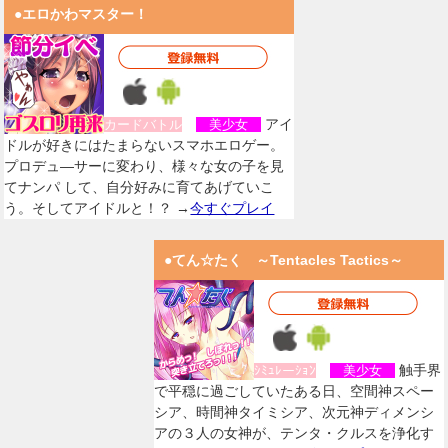
●エロかわマスター！
アイ
カードバトル
美少女
ドルが好きにはたまらないスマホエロゲー。
プロデュ―サーに変わり、様々な女の子を見
てナンパ して、自分好みに育てあげていこ
う。そしてアイドルと！？ →
今すぐプレイ
●てん☆たく ～Tentacles Tactics～
触手界
ｼﾐｭﾚーｼｮﾝ
美少女
で平穏に過ごしていたある日、空間神スペー
シア、時間神タイミシア、次元神ディメンシ
アの３人の女神が、テンタ・クルスを浄化す