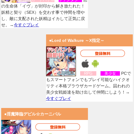
の生命体「イヴ」が封印から解き放たれた！
妖精と契り（SEX）を交わす事で仲間を増や
し、敵に支配された妖精はイカして正気に戻
せ。→
今すぐプレイ
●Lord of Walkure ～X指定～
PCで
RPG
美少女
もスマートフォンでもプレイ可能なハイクオ
リティ本格ブラウザカードゲーム。囚われの
美少女戦姫達を助け出して仲間にしよう！→
今すぐプレイ
●淫魔降臨デビル☆カーニバル