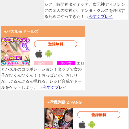
シア、時間神タイミシア、次元神ディメンシ
アの３人の女神が、テンタ・クルスを浄化す
るためにやってきた！→
今すぐプレイ
●パズル＆ドールズ
エロ
音ゲー
美少女
とパズルのコラボレーション！タップで女の
子がびくんびくん！！おっぱいが、おしり
が、ぷるんぷるん揺れる。レシピ合成でドー
ルをゲットしよう。 →
今すぐプレイ
●汚職列島 ZIPANG