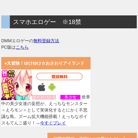
スマホエロゲー ※18禁
DMMエロゲーの
無料登録方法
PC版は
こちら
●大冒険！ゆけゆけ☆おさわりアイランド
世界
カードバトル
美少女
中の美少女達の妄想が、えっちなモンスター
＜えろモン＞として実体化するとにかく不思
議な島。ズーム拡大機能搭載！えっちなボイ
スもてんこ盛り！→
今すぐプレイ