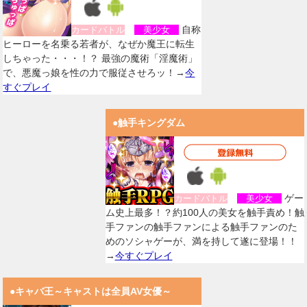
自称
カードバトル
美少女
ヒーローを名乗る若者が、なぜか魔王に転生
しちゃった・・・！？ 最強の魔術「淫魔術」
で、悪魔っ娘を性の力で服従させろッ！→
今
すぐプレイ
●触手キングダム
ゲー
カードバトル
美少女
ム史上最多！？約100人の美女を触手責め！触
手ファンの触手ファンによる触手ファンのた
めのソシャゲーが、満を持して遂に登場！！
→
今すぐプレイ
●キャバ王～キャストは全員AV女優～