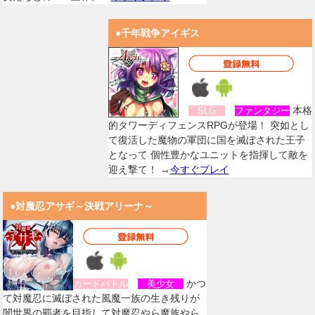
●千年戦争アイギス
本格
SLG
ファンタジー
的タワーディフェンスRPGが登場！ 突如とし
て復活した魔物の軍団に国を滅ぼされた王子
となって 個性豊かなユニットを指揮して敵を
迎え撃て！ →
今すぐプレイ
●対魔忍アサギ～決戦アリーナ～
かつ
カードバトル
美少女
て対魔忍に滅ぼされた風魔一族の生き残りが
闇世界の覇者を目指して対魔忍やら魔族やら