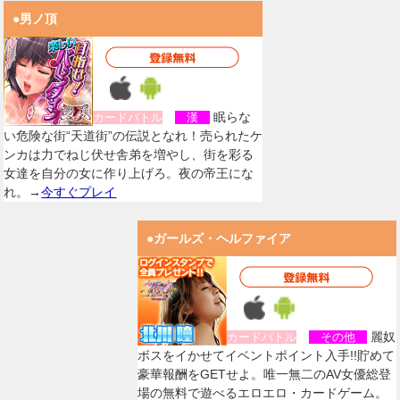
●男ノ頂
眠らな
カードバトル
漢
い危険な街“天道街”の伝説となれ！売られたケ
ンカは力でねじ伏せ舎弟を増やし、街を彩る
女達を自分の女に作り上げろ。夜の帝王にな
れ。→
今すぐプレイ
●ガールズ・ヘルファイア
麗奴
カードバトル
その他
ボスをイかせてイベントポイント入手!!貯めて
豪華報酬をGETせよ。唯一無二のAV女優総登
場の無料で遊べるエロエロ・カードゲーム。