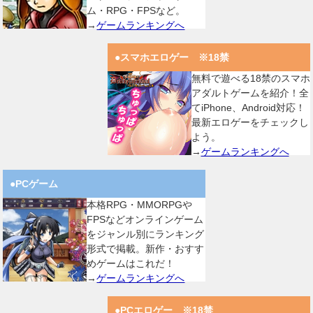
ム・RPG・FPSなど。
→
ゲームランキングへ
●スマホエロゲー ※18禁
無料で遊べる18禁のスマホ
アダルトゲームを紹介！全
てiPhone、Android対応！
最新エロゲーをチェックし
よう。
→
ゲームランキングへ
●PCゲーム
本格RPG・MMORPGや
FPSなどオンラインゲーム
をジャンル別にランキング
形式で掲載。新作・おすす
めゲームはこれだ！
→
ゲームランキングへ
●PCエロゲー ※18禁