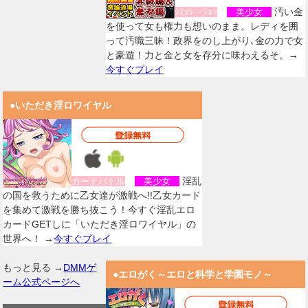
汚い金
ｼﾐｭﾚーｼｮﾝ
美少女
を使って女も権力も想いのまま。レディを囲
って汚職三昧！政界をのし上がり､金の力で女
と豪遊！力と金と女を存分に味わえるそ。→
今すぐプレイ
●いただき淫ロワイヤル
淫乱
カードバトル
美少女
の国を救うために乙女達が激戦へ!!乙女カード
を集めて激戦を勝ち抜こう！今すぐ淫乱エロ
カードGETしに「いただき淫ロワイヤル」の
世界へ！ →
今すぐプレイ
もっと見る →
DMMゲ
●エロがく～エロと科学と学園モノ～
ーム公式ページへ