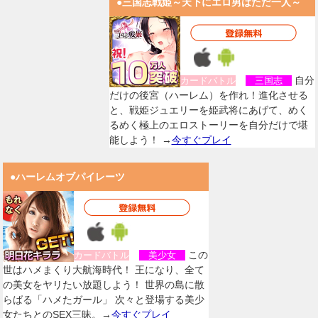
●三国志戦姫～天下にエロ男はただ一人～
自分
カードバトル
三国志
だけの後宮（ハーレム）を作れ！進化させる
と、戦姫ジュエリーを姫武将にあげて、めく
るめく極上のエロストーリーを自分だけで堪
能しよう！ →
今すぐプレイ
●ハーレムオブパイレーツ
この
カードバトル
美少女
世はハメまくり大航海時代！ 王になり、全て
の美女をヤリたい放題しよう！ 世界の島に散
らばる「ハメたガール」 次々と登場する美少
女たちとのSEX三昧。→
今すぐプレイ