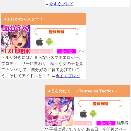
→
今すぐプレイ
●エロかわマスター！
アイ
カードバトル
美少女
ドルが好きにはたまらないスマホエロゲー。
プロデュ―サーに変わり、様々な女の子を見
てナンパ して、自分好みに育てあげていこ
う。そしてアイドルと！？ →
今すぐプレイ
●てん☆たく ～Tentacles Tactics～
触手界
ｼﾐｭﾚーｼｮﾝ
美少女
で平穏に過ごしていたある日、空間神スペー