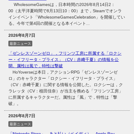
WholesomeGamesは，日本時間の2026年8月14日2：
00（太平洋夏時間で8月13日10：00）まで，Steamでオンラ
インイベント「WholesomeGamesCelebration」を開催してい
る。今年で第4回の開催となる本イベント...
2026年8月7日
最新ニュース
「ゼンレスゾーンゼロ」，フリンツ工房に所属する「ロクシ
ー・イフリータ・プライス」（CV：赤﨑千夏）の情報を公
開。属性は風で，特性は撃破
HoYoverseは本日，アクションRPG「ゼンレスゾーンゼ
ロ」のキャラクター「ロクシー・イフリータ・プライス」
（CV：赤﨑千夏）に関する情報を公開した。ロクシーは，ク
ラレッタ（CV：植田佳奈）が当主を務める「フリンツ工房」
に所属するキャラクターだ。属性は「風」で，特性は「撃
破」。
2026年8月7日
最新ニュース
「Nintendo Store」，あと払い（ペイディ），Apple Pay，