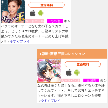
キャ
カードバトル
その他
バクラのオーナーとなり女の子をスカウトし
よう。じっくりエロ教育、出勤キャストの準
備ができたら他店のオーナーと売り上げを競
え!!→
今すぐプレイ
●恋姫†夢想 三国コレクション
美少
カードバトル
三国志
女武将は脱ぐと強くなる。勝利すると体を許
してくれて・・・、そして武将とエッチでき
ちゃいます。描き下ろしエロシーンも登場！
→
今すぐプレイ