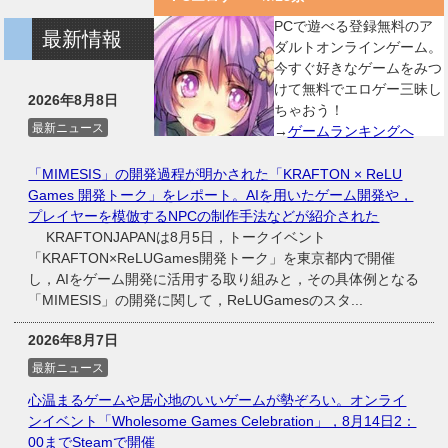
PCで遊べる登録無料のア
最新情報
ダルトオンラインゲーム。
今すぐ好きなゲームをみつ
けて無料でエロゲー三昧し
2026年8月8日
ちゃおう！
最新ニュース
→
ゲームランキングへ
「MIMESIS」の開発過程が明かされた「KRAFTON × ReLU
Games 開発トーク」をレポート。AIを用いたゲーム開発や，
プレイヤーを模倣するNPCの制作手法などが紹介された
KRAFTONJAPANは8月5日，トークイベント
「KRAFTON×ReLUGames開発トーク」を東京都内で開催
し，AIをゲーム開発に活用する取り組みと，その具体例となる
「MIMESIS」の開発に関して，ReLUGamesのスタ...
2026年8月7日
最新ニュース
心温まるゲームや居心地のいいゲームが勢ぞろい。オンライ
ンイベント「Wholesome Games Celebration」，8月14日2：
00までSteamで開催