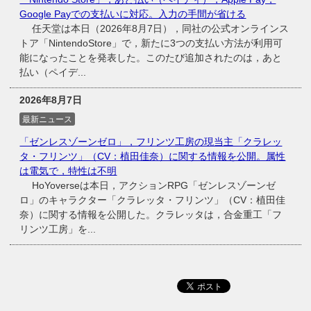
Google Payでの支払いに対応。入力の手間が省ける
任天堂は本日（2026年8月7日），同社の公式オンラインス
トア「NintendoStore」で，新たに3つの支払い方法が利用可
能になったことを発表した。このたび追加されたのは，あと
払い（ペイデ...
2026年8月7日
最新ニュース
「ゼンレスゾーンゼロ」，フリンツ工房の現当主「クラレッ
タ・フリンツ」（CV：植田佳奈）に関する情報を公開。属性
は電気で，特性は不明
HoYoverseは本日，アクションRPG「ゼンレスゾーンゼ
ロ」のキャラクター「クラレッタ・フリンツ」（CV：植田佳
奈）に関する情報を公開した。クラレッタは，合金重工「フ
リンツ工房」を...