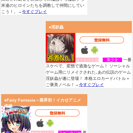
米連のヒロインたちを調教して仲間にしてい
こう！。→
今すぐプレイ
●淫妖蟲
一番
カードバトル
美少女
スケベで、変態で過激なゲーム！ ソーシャル
ゲーム用にリメイクされた､あの伝説のゲーム
淫妖蟲が遂に登場！ 本格エロカードバトル＋
ご褒美ノベル！→
今すぐプレイ
●Fairy Fantasia～業界初！イカせアニメ
搭載
悪
カードバトル
ファンタジー