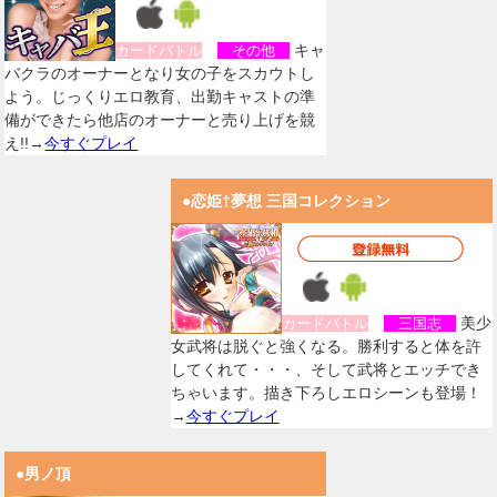
キャ
カードバトル
その他
バクラのオーナーとなり女の子をスカウトし
よう。じっくりエロ教育、出勤キャストの準
備ができたら他店のオーナーと売り上げを競
え!!→
今すぐプレイ
●恋姫†夢想 三国コレクション
美少
カードバトル
三国志
女武将は脱ぐと強くなる。勝利すると体を許
してくれて・・・、そして武将とエッチでき
ちゃいます。描き下ろしエロシーンも登場！
→
今すぐプレイ
●男ノ頂