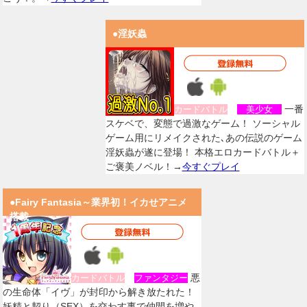
●淫妖蟲
一番
カードバトル
美少女
スケベで、変態で過激なゲーム！ ソーシャル
ゲーム用にリメイクされた､あの伝説のゲーム
淫妖蟲が遂に登場！ 本格エロカードバトル＋
ご褒美ノベル！→
今すぐプレイ
●Fairy Fantasia～業界初！イカせアニメ
搭載
悪
カードバトル
ファンタジー
の生命体「イヴ」が封印から解き放たれた！
妖精と契り（SEX）を交わす事で仲間を増や