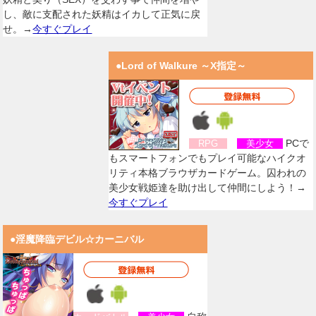
し、敵に支配された妖精はイカして正気に戻
せ。→
今すぐプレイ
●Lord of Walkure ～X指定～
PCで
RPG
美少女
もスマートフォンでもプレイ可能なハイクオ
リティ本格ブラウザカードゲーム。囚われの
美少女戦姫達を助け出して仲間にしよう！→
今すぐプレイ
●淫魔降臨デビル☆カーニバル