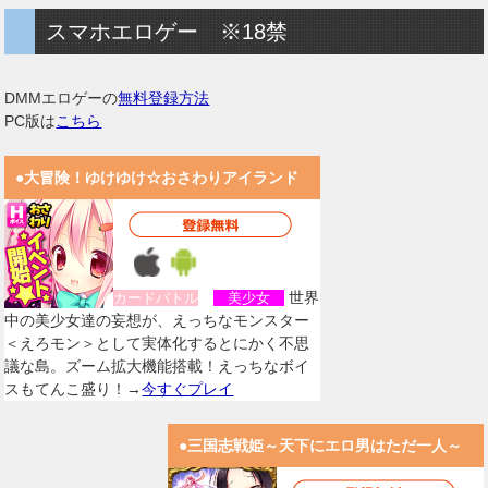
スマホエロゲー ※18禁
DMMエロゲーの
無料登録方法
PC版は
こちら
●大冒険！ゆけゆけ☆おさわりアイランド
世界
カードバトル
美少女
中の美少女達の妄想が、えっちなモンスター
＜えろモン＞として実体化するとにかく不思
議な島。ズーム拡大機能搭載！えっちなボイ
スもてんこ盛り！→
今すぐプレイ
●三国志戦姫～天下にエロ男はただ一人～