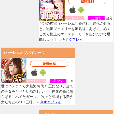
自分
カードバトル
三国志
だけの後宮（ハーレム）を作れ！進化させる
と、戦姫ジュエリーを姫武将にあげて、めく
るめく極上のエロストーリーを自分だけで堪
能しよう！ →
今すぐプレイ
●ハーレムオブパイレーツ
この
カードバトル
美少女
世はハメまくり大航海時代！ 王になり、全て
の美女をヤリたい放題しよう！ 世界の島に散
らばる「ハメたガール」 次々と登場する美少
女たちとのSEX三昧。→
今すぐプレイ