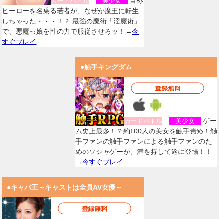
自称
カードバトル
美少女
ヒーローを名乗る若者が、なぜか魔王に転生
しちゃった・・・！？ 最強の魔術「淫魔術」
で、悪魔っ娘を性の力で服従させろッ！→
今
すぐプレイ
●触手キングダム
ゲー
カードバトル
美少女
ム史上最多！？約100人の美女を触手責め！触
手ファンの触手ファンによる触手ファンのた
めのソシャゲーが、満を持して遂に登場！！
→
今すぐプレイ
●キャバ王～キャストは全員AV女優～