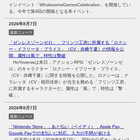
インイベント「WholesomeGamesCelebration」を開催してい
る。今年で第4回の開催となる本イベント...
2026年8月7日
最新ニュース
「ゼンレスゾーンゼロ」，フリンツ工房に所属する「ロクシ
ー・イフリータ・プライス」（CV：赤﨑千夏）の情報を公
開。属性は風で，特性は撃破
HoYoverseは本日，アクションRPG「ゼンレスゾーンゼ
ロ」のキャラクター「ロクシー・イフリータ・プライス」
（CV：赤﨑千夏）に関する情報を公開した。ロクシーは，ク
ラレッタ（CV：植田佳奈）が当主を務める「フリンツ工房」
に所属するキャラクターだ。属性は「風」で，特性は「撃
破」。
2026年8月7日
最新ニュース
「Nintendo Store」，あと払い（ペイディ），Apple Pay，
Google Payでの支払いに対応。入力の手間が省ける
任天堂は本日（2026年8月7日），同社の公式オンラインス