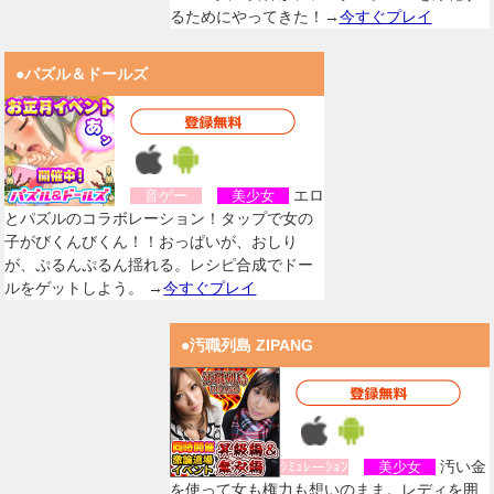
るためにやってきた！→
今すぐプレイ
●パズル＆ドールズ
エロ
音ゲー
美少女
とパズルのコラボレーション！タップで女の
子がびくんびくん！！おっぱいが、おしり
が、ぷるんぷるん揺れる。レシピ合成でドー
ルをゲットしよう。 →
今すぐプレイ
●汚職列島 ZIPANG
汚い金
ｼﾐｭﾚーｼｮﾝ
美少女
を使って女も権力も想いのまま。レディを囲