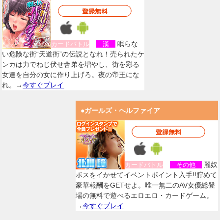
眠らな
カードバトル
漢
い危険な街“天道街”の伝説となれ！売られたケ
ンカは力でねじ伏せ舎弟を増やし、街を彩る
女達を自分の女に作り上げろ。夜の帝王にな
れ。→
今すぐプレイ
●ガールズ・ヘルファイア
麗奴
カードバトル
その他
ボスをイかせてイベントポイント入手!!貯めて
豪華報酬をGETせよ。唯一無二のAV女優総登
場の無料で遊べるエロエロ・カードゲーム。
→
今すぐプレイ