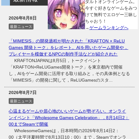
ダルトオンラインゲーム。
今すぐ好きなゲームをみつ
けて無料でエロゲー三昧し
2026年8月8日
ちゃおう！
最新ニュース
→
ゲームランキングへ
「MIMESIS」の開発過程が明かされた「KRAFTON × ReLU
Games 開発トーク」をレポート。AIを用いたゲーム開発や，
プレイヤーを模倣するNPCの制作手法などが紹介された
KRAFTONJAPANは8月5日，トークイベント
「KRAFTON×ReLUGames開発トーク」を東京都内で開催
し，AIをゲーム開発に活用する取り組みと，その具体例となる
「MIMESIS」の開発に関して，ReLUGamesのスタ...
2026年8月7日
最新ニュース
心温まるゲームや居心地のいいゲームが勢ぞろい。オンライ
ンイベント「Wholesome Games Celebration」，8月14日2：
00までSteamで開催
WholesomeGamesは，日本時間の2026年8月14日2：
00（太平洋夏時間で8月13日10：00）まで，Steamでオンラ