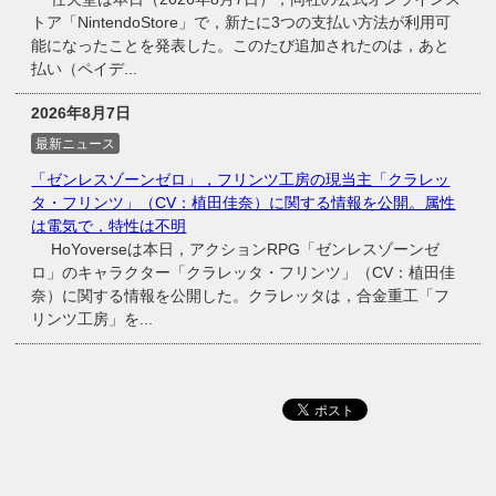
トア「NintendoStore」で，新たに3つの支払い方法が利用可
能になったことを発表した。このたび追加されたのは，あと
払い（ペイデ...
2026年8月7日
最新ニュース
「ゼンレスゾーンゼロ」，フリンツ工房の現当主「クラレッ
タ・フリンツ」（CV：植田佳奈）に関する情報を公開。属性
は電気で，特性は不明
HoYoverseは本日，アクションRPG「ゼンレスゾーンゼ
ロ」のキャラクター「クラレッタ・フリンツ」（CV：植田佳
奈）に関する情報を公開した。クラレッタは，合金重工「フ
リンツ工房」を...