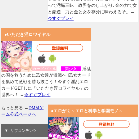
って汚職三昧！政界をのし上がり､金の力で女
と豪遊！力と金と女を存分に味わえるそ。→
今すぐプレイ
●いただき淫ロワイヤル
淫乱
カードバトル
美少女
の国を救うために乙女達が激戦へ!!乙女カード
を集めて激戦を勝ち抜こう！今すぐ淫乱エロ
カードGETしに「いただき淫ロワイヤル」の
世界へ！ →
今すぐプレイ
もっと見る →
DMMゲ
●エロがく～エロと科学と学園モノ～
ーム公式ページへ
サブコンテンツ