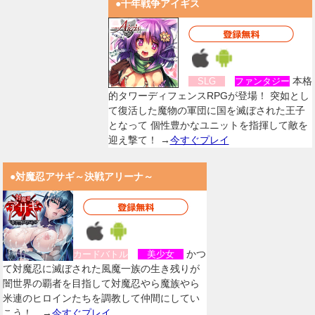
●千年戦争アイギス
本格
SLG
ファンタジー
的タワーディフェンスRPGが登場！ 突如とし
て復活した魔物の軍団に国を滅ぼされた王子
となって 個性豊かなユニットを指揮して敵を
迎え撃て！ →
今すぐプレイ
●対魔忍アサギ～決戦アリーナ～
かつ
カードバトル
美少女
て対魔忍に滅ぼされた風魔一族の生き残りが
闇世界の覇者を目指して対魔忍やら魔族やら
米連のヒロインたちを調教して仲間にしてい
こう！。→
今すぐプレイ