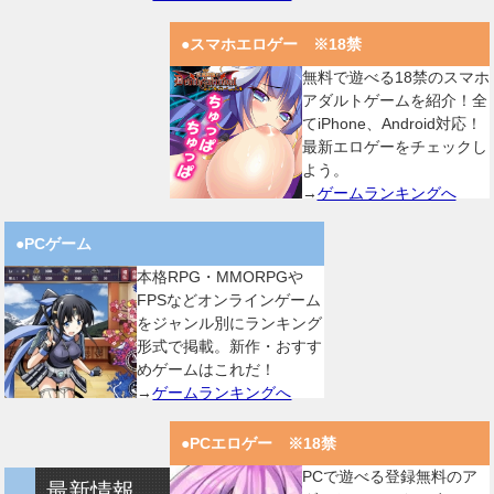
●スマホエロゲー ※18禁
無料で遊べる18禁のスマホ
アダルトゲームを紹介！全
てiPhone、Android対応！
最新エロゲーをチェックし
よう。
→
ゲームランキングへ
●PCゲーム
本格RPG・MMORPGや
FPSなどオンラインゲーム
をジャンル別にランキング
形式で掲載。新作・おすす
めゲームはこれだ！
→
ゲームランキングへ
●PCエロゲー ※18禁
PCで遊べる登録無料のア
最新情報