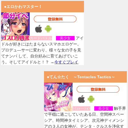
●エロかわマスター！
アイ
カードバトル
美少女
ドルが好きにはたまらないスマホエロゲー。
プロデュ―サーに変わり、様々な女の子を見
てナンパ して、自分好みに育てあげていこ
う。そしてアイドルと！？ →
今すぐプレイ
●てん☆たく ～Tentacles Tactics～
触手界
ｼﾐｭﾚーｼｮﾝ
美少女
で平穏に過ごしていたある日、空間神スペー
シア、時間神タイミシア、次元神ディメンシ
アの３人の女神が、テンタ・クルスを浄化す