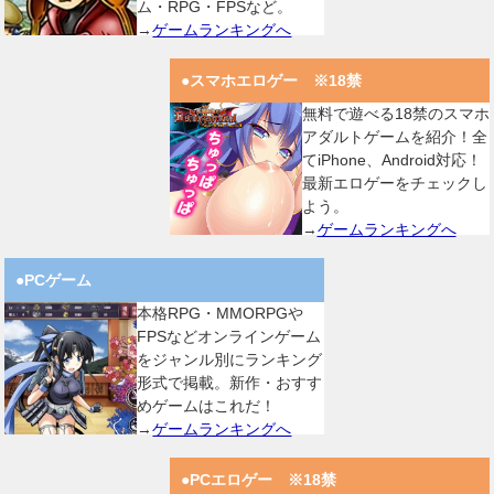
ム・RPG・FPSなど。
→
ゲームランキングへ
●スマホエロゲー ※18禁
無料で遊べる18禁のスマホ
アダルトゲームを紹介！全
てiPhone、Android対応！
最新エロゲーをチェックし
よう。
→
ゲームランキングへ
●PCゲーム
本格RPG・MMORPGや
FPSなどオンラインゲーム
をジャンル別にランキング
形式で掲載。新作・おすす
めゲームはこれだ！
→
ゲームランキングへ
●PCエロゲー ※18禁