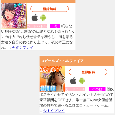
眠らな
カードバトル
漢
い危険な街“天道街”の伝説となれ！売られたケ
ンカは力でねじ伏せ舎弟を増やし、街を彩る
女達を自分の女に作り上げろ。夜の帝王にな
れ。→
今すぐプレイ
●ガールズ・ヘルファイア
麗奴
カードバトル
その他
ボスをイかせてイベントポイント入手!!貯めて
豪華報酬をGETせよ。唯一無二のAV女優総登
場の無料で遊べるエロエロ・カードゲーム。
→
今すぐプレイ