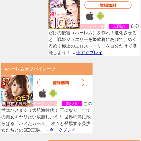
自分
カードバトル
三国志
だけの後宮（ハーレム）を作れ！進化させる
と、戦姫ジュエリーを姫武将にあげて、めく
るめく極上のエロストーリーを自分だけで堪
能しよう！ →
今すぐプレイ
●ハーレムオブパイレーツ
この
カードバトル
美少女
世はハメまくり大航海時代！ 王になり、全て
の美女をヤリたい放題しよう！ 世界の島に散
らばる「ハメたガール」 次々と登場する美少
女たちとのSEX三昧。→
今すぐプレイ