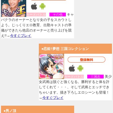
キャ
カードバトル
その他
バクラのオーナーとなり女の子をスカウトし
よう。じっくりエロ教育、出勤キャストの準
備ができたら他店のオーナーと売り上げを競
え!!→
今すぐプレイ
●恋姫†夢想 三国コレクション
美少
カードバトル
三国志
女武将は脱ぐと強くなる。勝利すると体を許
してくれて・・・、そして武将とエッチでき
ちゃいます。描き下ろしエロシーンも登場！
→
今すぐプレイ
●男ノ頂