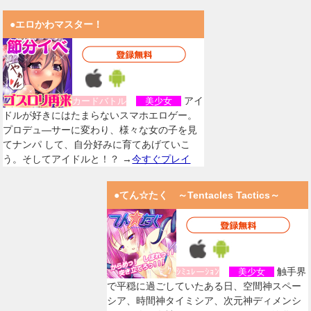
●エロかわマスター！
アイ
カードバトル
美少女
ドルが好きにはたまらないスマホエロゲー。
プロデュ―サーに変わり、様々な女の子を見
てナンパ して、自分好みに育てあげていこ
う。そしてアイドルと！？ →
今すぐプレイ
●てん☆たく ～Tentacles Tactics～
触手界
ｼﾐｭﾚーｼｮﾝ
美少女
で平穏に過ごしていたある日、空間神スペー
シア、時間神タイミシア、次元神ディメンシ