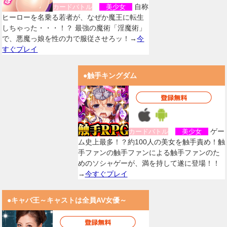
自称
カードバトル
美少女
ヒーローを名乗る若者が、なぜか魔王に転生
しちゃった・・・！？ 最強の魔術「淫魔術」
で、悪魔っ娘を性の力で服従させろッ！→
今
すぐプレイ
●触手キングダム
ゲー
カードバトル
美少女
ム史上最多！？約100人の美女を触手責め！触
手ファンの触手ファンによる触手ファンのた
めのソシャゲーが、満を持して遂に登場！！
→
今すぐプレイ
●キャバ王～キャストは全員AV女優～