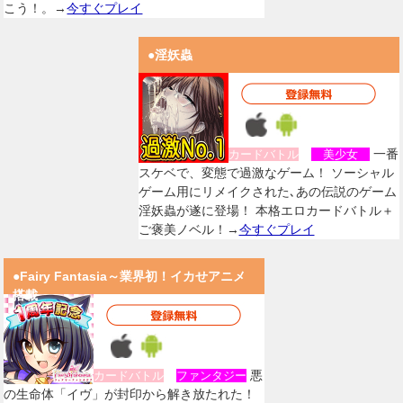
こう！。→
今すぐプレイ
●淫妖蟲
一番
カードバトル
美少女
スケベで、変態で過激なゲーム！ ソーシャル
ゲーム用にリメイクされた､あの伝説のゲーム
淫妖蟲が遂に登場！ 本格エロカードバトル＋
ご褒美ノベル！→
今すぐプレイ
●Fairy Fantasia～業界初！イカせアニメ
搭載
悪
カードバトル
ファンタジー
の生命体「イヴ」が封印から解き放たれた！