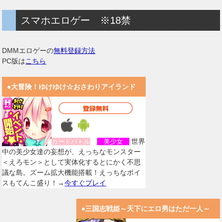
スマホエロゲー ※18禁
DMMエロゲーの
無料登録方法
PC版は
こちら
●大冒険！ゆけゆけ☆おさわりアイランド
世界
カードバトル
美少女
中の美少女達の妄想が、えっちなモンスター
＜えろモン＞として実体化するとにかく不思
議な島。ズーム拡大機能搭載！えっちなボイ
スもてんこ盛り！→
今すぐプレイ
●三国志戦姫～天下にエロ男はただ一人～