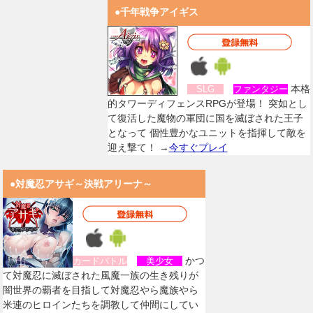
●千年戦争アイギス
本格
SLG
ファンタジー
的タワーディフェンスRPGが登場！ 突如とし
て復活した魔物の軍団に国を滅ぼされた王子
となって 個性豊かなユニットを指揮して敵を
迎え撃て！ →
今すぐプレイ
●対魔忍アサギ～決戦アリーナ～
かつ
カードバトル
美少女
て対魔忍に滅ぼされた風魔一族の生き残りが
闇世界の覇者を目指して対魔忍やら魔族やら
米連のヒロインたちを調教して仲間にしてい