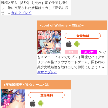
妖精と契り（SEX）を交わす事で仲間を増や
し、敵に支配された妖精はイカして正気に戻
せ。→
今すぐプレイ
●Lord of Walkure ～X指定～
PCで
RPG
美少女
もスマートフォンでもプレイ可能なハイクオ
リティ本格ブラウザカードゲーム。囚われの
美少女戦姫達を助け出して仲間にしよう！→
今すぐプレイ
●淫魔降臨デビル☆カーニバル