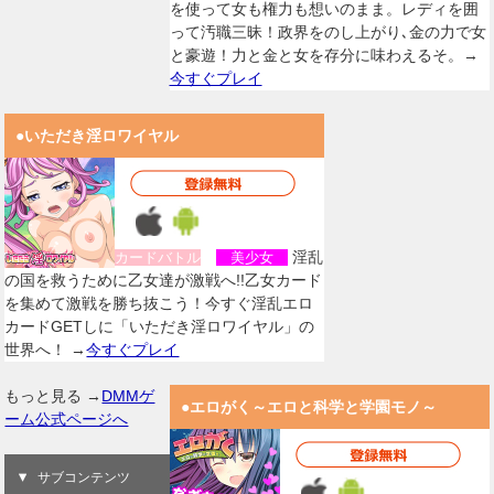
を使って女も権力も想いのまま。レディを囲
って汚職三昧！政界をのし上がり､金の力で女
と豪遊！力と金と女を存分に味わえるそ。→
今すぐプレイ
●いただき淫ロワイヤル
淫乱
カードバトル
美少女
の国を救うために乙女達が激戦へ!!乙女カード
を集めて激戦を勝ち抜こう！今すぐ淫乱エロ
カードGETしに「いただき淫ロワイヤル」の
世界へ！ →
今すぐプレイ
もっと見る →
DMMゲ
●エロがく～エロと科学と学園モノ～
ーム公式ページへ
サブコンテンツ