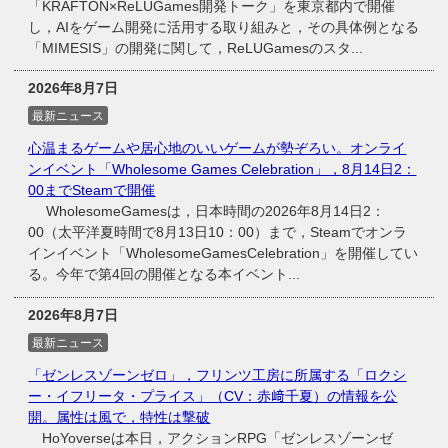
「KRAFTON×ReLUGames開発トーク」を東京都内で開催
し，AIをゲーム開発に活用する取り組みと，その具体例となる
「MIMESIS」の開発に関して，ReLUGamesのスタ...
2026年8月7日
最新ニュース
心温まるゲームや居心地のいいゲームが勢ぞろい。オンライ
ンイベント「Wholesome Games Celebration」，8月14日2：
00までSteamで開催
WholesomeGamesは，日本時間の2026年8月14日2：
00（太平洋夏時間で8月13日10：00）まで，Steamでオンラ
インイベント「WholesomeGamesCelebration」を開催してい
る。今年で第4回の開催となる本イベント...
2026年8月7日
最新ニュース
「ゼンレスゾーンゼロ」，フリンツ工房に所属する「ロクシ
ー・イフリータ・プライス」（CV：赤﨑千夏）の情報を公
開。属性は風で，特性は撃破
HoYoverseは本日，アクションRPG「ゼンレスゾーンゼ