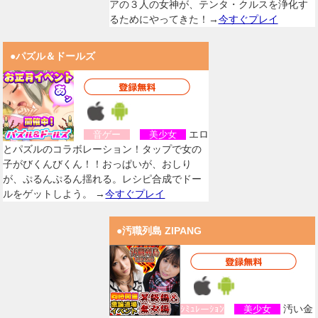
アの３人の女神が、テンタ・クルスを浄化す
るためにやってきた！→
今すぐプレイ
●パズル＆ドールズ
エロ
音ゲー
美少女
とパズルのコラボレーション！タップで女の
子がびくんびくん！！おっぱいが、おしり
が、ぷるんぷるん揺れる。レシピ合成でドー
ルをゲットしよう。 →
今すぐプレイ
●汚職列島 ZIPANG
汚い金
ｼﾐｭﾚーｼｮﾝ
美少女