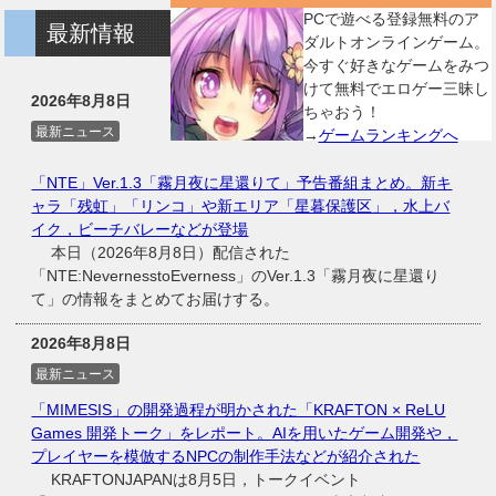
PCで遊べる登録無料のア
最新情報
ダルトオンラインゲーム。
今すぐ好きなゲームをみつ
けて無料でエロゲー三昧し
2026年8月8日
ちゃおう！
最新ニュース
→
ゲームランキングへ
「NTE」Ver.1.3「霧月夜に星還りて」予告番組まとめ。新キ
ャラ「残虹」「リンコ」や新エリア「星暮保護区」，水上バ
イク，ビーチバレーなどが登場
本日（2026年8月8日）配信された
「NTE:NevernesstoEverness」のVer.1.3「霧月夜に星還り
て」の情報をまとめてお届けする。
2026年8月8日
最新ニュース
「MIMESIS」の開発過程が明かされた「KRAFTON × ReLU
Games 開発トーク」をレポート。AIを用いたゲーム開発や，
プレイヤーを模倣するNPCの制作手法などが紹介された
KRAFTONJAPANは8月5日，トークイベント