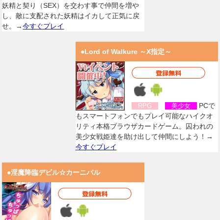
妖精と契り（SEX）を交わす事で仲間を増や
し、敵に支配された妖精はイカして正気に戻
せ。→
今すぐプレイ
●Lord of Walkure ～X指定～
PCで
RPG
美少女
もスマートフォンでもプレイ可能なハイクオ
リティ本格ブラウザカードゲーム。囚われの
美少女戦姫達を助け出して仲間にしよう！→
今すぐプレイ
●淫魔降臨デビル☆カーニバル