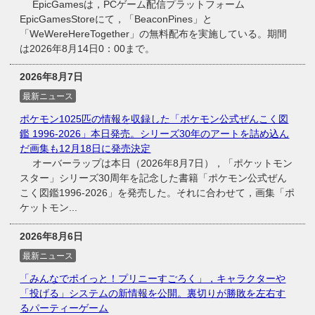
EpicGamesは，PCゲーム配信プラットフォーム
EpicGamesStoreにて，「BeaconPines」と
「WeWereHereTogether」の無料配布を実施している。期間
は2026年8月14日0：00まで。
2026年8月7日
最新ニュース
ポケモン1025匹の情報を収録した「ポケモン公式ぜんこく図
鑑 1996-2026」本日発売。シリーズ30年のアートを詰め込ん
だ画集も12月18日に発売決定
オーバーラップは本日（2026年8月7日），「ポケットモン
スター」シリーズ30周年を記念した書籍「ポケモン公式ぜん
こく図鑑1996-2026」を発売した。それに合わせて，画集「ポ
ケットモン...
2026年8月6日
最新ニュース
「みんなでポイっと！プリニーすごろく」，キャラクターや
「投げる」システムの新情報を公開。裏切りが勝敗を左右す
るパーティーゲーム