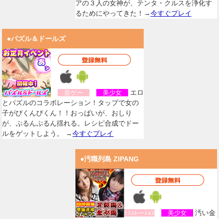
アの３人の女神が、テンタ・クルスを浄化す
るためにやってきた！→
今すぐプレイ
●パズル＆ドールズ
エロ
音ゲー
美少女
とパズルのコラボレーション！タップで女の
子がびくんびくん！！おっぱいが、おしり
が、ぷるんぷるん揺れる。レシピ合成でドー
ルをゲットしよう。 →
今すぐプレイ
●汚職列島 ZIPANG
汚い金
ｼﾐｭﾚーｼｮﾝ
美少女