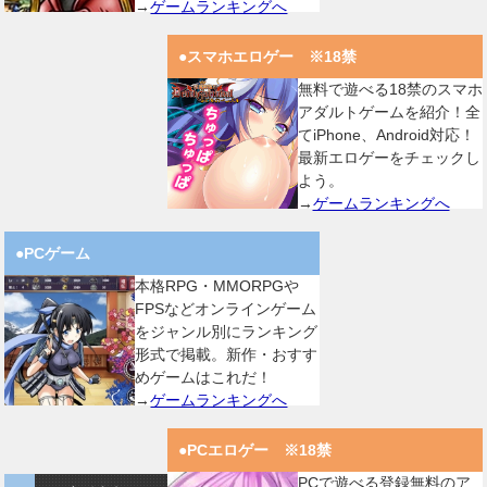
→
ゲームランキングへ
●スマホエロゲー ※18禁
無料で遊べる18禁のスマホ
アダルトゲームを紹介！全
てiPhone、Android対応！
最新エロゲーをチェックし
よう。
→
ゲームランキングへ
●PCゲーム
本格RPG・MMORPGや
FPSなどオンラインゲーム
をジャンル別にランキング
形式で掲載。新作・おすす
めゲームはこれだ！
→
ゲームランキングへ
●PCエロゲー ※18禁
PCで遊べる登録無料のア