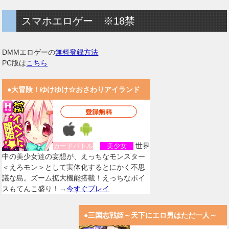
スマホエロゲー ※18禁
DMMエロゲーの
無料登録方法
PC版は
こちら
●大冒険！ゆけゆけ☆おさわりアイランド
世界
カードバトル
美少女
中の美少女達の妄想が、えっちなモンスター
＜えろモン＞として実体化するとにかく不思
議な島。ズーム拡大機能搭載！えっちなボイ
スもてんこ盛り！→
今すぐプレイ
●三国志戦姫～天下にエロ男はただ一人～