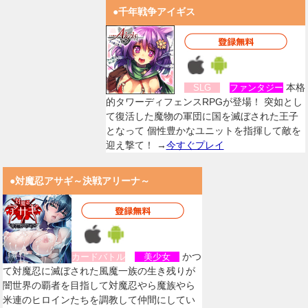
●千年戦争アイギス
本格
SLG
ファンタジー
的タワーディフェンスRPGが登場！ 突如とし
て復活した魔物の軍団に国を滅ぼされた王子
となって 個性豊かなユニットを指揮して敵を
迎え撃て！ →
今すぐプレイ
●対魔忍アサギ～決戦アリーナ～
かつ
カードバトル
美少女
て対魔忍に滅ぼされた風魔一族の生き残りが
闇世界の覇者を目指して対魔忍やら魔族やら
米連のヒロインたちを調教して仲間にしてい