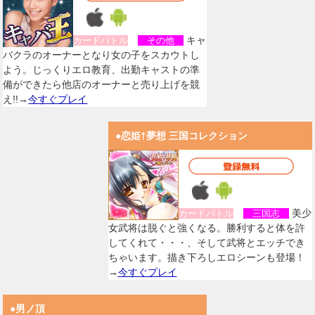
キャ
カードバトル
その他
バクラのオーナーとなり女の子をスカウトし
よう。じっくりエロ教育、出勤キャストの準
備ができたら他店のオーナーと売り上げを競
え!!→
今すぐプレイ
●恋姫†夢想 三国コレクション
美少
カードバトル
三国志
女武将は脱ぐと強くなる。勝利すると体を許
してくれて・・・、そして武将とエッチでき
ちゃいます。描き下ろしエロシーンも登場！
→
今すぐプレイ
●男ノ頂