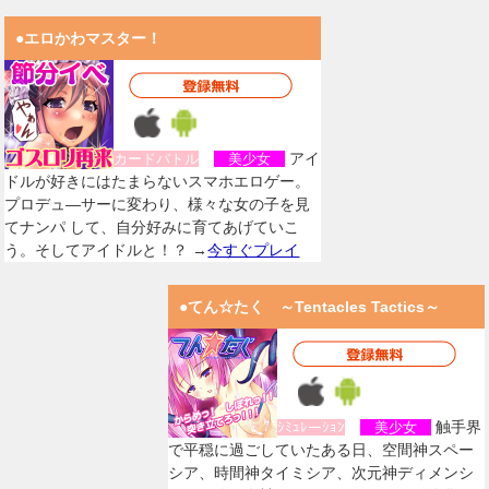
●エロかわマスター！
アイ
カードバトル
美少女
ドルが好きにはたまらないスマホエロゲー。
プロデュ―サーに変わり、様々な女の子を見
てナンパ して、自分好みに育てあげていこ
う。そしてアイドルと！？ →
今すぐプレイ
●てん☆たく ～Tentacles Tactics～
触手界
ｼﾐｭﾚーｼｮﾝ
美少女
で平穏に過ごしていたある日、空間神スペー
シア、時間神タイミシア、次元神ディメンシ