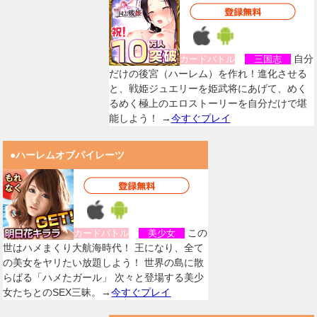
自分
カードバトル
三国志
だけの後宮（ハーレム）を作れ！進化させる
と、戦姫ジュエリーを姫武将にあげて、めく
るめく極上のエロストーリーを自分だけで堪
能しよう！ →
今すぐプレイ
●ハーレムオブパイレーツ
この
カードバトル
美少女
世はハメまくり大航海時代！ 王になり、全て
の美女をヤリたい放題しよう！ 世界の島に散
らばる「ハメたガール」 次々と登場する美少
女たちとのSEX三昧。→
今すぐプレイ