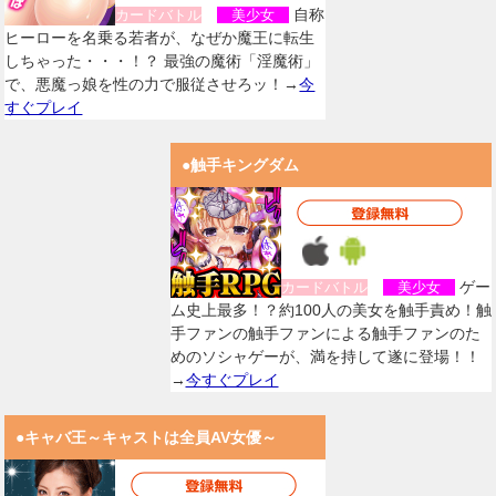
自称
カードバトル
美少女
ヒーローを名乗る若者が、なぜか魔王に転生
しちゃった・・・！？ 最強の魔術「淫魔術」
で、悪魔っ娘を性の力で服従させろッ！→
今
すぐプレイ
●触手キングダム
ゲー
カードバトル
美少女
ム史上最多！？約100人の美女を触手責め！触
手ファンの触手ファンによる触手ファンのた
めのソシャゲーが、満を持して遂に登場！！
→
今すぐプレイ
●キャバ王～キャストは全員AV女優～