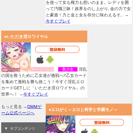
を使って女も権力も想いのまま。レディを囲
って汚職三昧！政界をのし上がり､金の力で女
と豪遊！力と金と女を存分に味わえるそ。→
今すぐプレイ
●いただき淫ロワイヤル
淫乱
カードバトル
美少女
の国を救うために乙女達が激戦へ!!乙女カード
を集めて激戦を勝ち抜こう！今すぐ淫乱エロ
カードGETしに「いただき淫ロワイヤル」の
世界へ！ →
今すぐプレイ
もっと見る →
DMMゲ
●エロがく～エロと科学と学園モノ～
ーム公式ページへ
サブコンテンツ