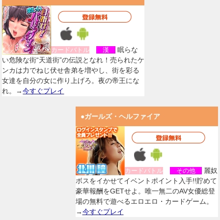
眠らな
カードバトル
漢
い危険な街“天道街”の伝説となれ！売られたケ
ンカは力でねじ伏せ舎弟を増やし、街を彩る
女達を自分の女に作り上げろ。夜の帝王にな
れ。→
今すぐプレイ
●ガールズ・ヘルファイア
麗奴
カードバトル
その他
ボスをイかせてイベントポイント入手!!貯めて
豪華報酬をGETせよ。唯一無二のAV女優総登
場の無料で遊べるエロエロ・カードゲーム。
→
今すぐプレイ