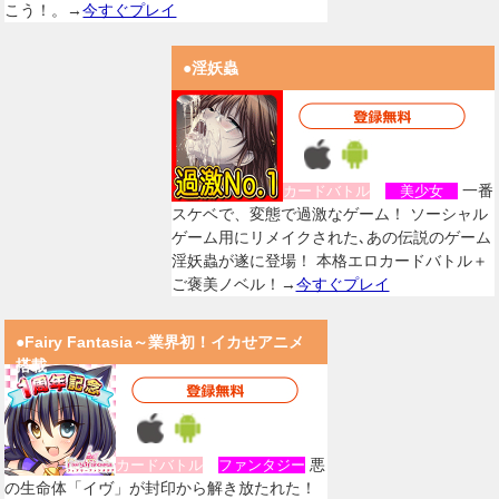
こう！。→
今すぐプレイ
●淫妖蟲
一番
カードバトル
美少女
スケベで、変態で過激なゲーム！ ソーシャル
ゲーム用にリメイクされた､あの伝説のゲーム
淫妖蟲が遂に登場！ 本格エロカードバトル＋
ご褒美ノベル！→
今すぐプレイ
●Fairy Fantasia～業界初！イカせアニメ
搭載
悪
カードバトル
ファンタジー
の生命体「イヴ」が封印から解き放たれた！