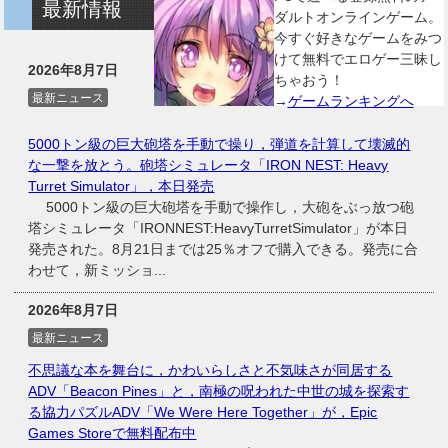
最新情報
ダルトオンラインゲーム。
今すぐ好きなゲームをみつ
けて無料でエロゲー三昧し
2026年8月7日
ちゃおう！
最新ニュース
→
ゲームランキングへ
5000トン級の巨大砲塔を手動で操り，弾道を計算して壊滅的
な一撃を放とう。砲塔シミュレータ「IRON NEST: Heavy
Turret Simulator」，本日発売
5000トン級の巨大砲塔を手動で操作し，大砲をぶっ放つ砲
塔シミュレータ「IRONNEST:HeavyTurretSimulator」が本日
発売された。8月21日までは25％オフで購入できる。発売に合
わせて，新ミッショ...
2026年8月7日
最新ニュース
不思議な本を舞台に，かわいらしさと不気味さが同居する
ADV「Beacon Pines」と，南極の呪われた中世の城を探索す
る協力パズルADV「We Were Here Together」が，Epic
Games Storeで無料配布中