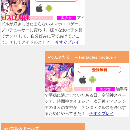
アイ
カードバトル
美少女
ドルが好きにはたまらないスマホエロゲー。
プロデュ―サーに変わり、様々な女の子を見
てナンパ して、自分好みに育てあげていこ
う。そしてアイドルと！？ →
今すぐプレイ
●てん☆たく ～Tentacles Tactics～
触手界
ｼﾐｭﾚーｼｮﾝ
美少女
で平穏に過ごしていたある日、空間神スペー
シア、時間神タイミシア、次元神ディメンシ
アの３人の女神が、テンタ・クルスを浄化す
るためにやってきた！→
今すぐプレイ
●パズル＆ドールズ