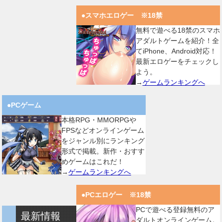
●スマホエロゲー ※18禁
無料で遊べる18禁のスマホ
アダルトゲームを紹介！全
てiPhone、Android対応！
最新エロゲーをチェックし
よう。
→
ゲームランキングへ
●PCゲーム
本格RPG・MMORPGや
FPSなどオンラインゲーム
をジャンル別にランキング
形式で掲載。新作・おすす
めゲームはこれだ！
→
ゲームランキングへ
●PCエロゲー ※18禁
PCで遊べる登録無料のア
最新情報
ダルトオンラインゲーム。