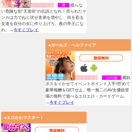
眠らな
カードバトル
漢
い危険な街“天道街”の伝説となれ！売られたケ
ンカは力でねじ伏せ舎弟を増やし、街を彩る
女達を自分の女に作り上げろ。夜の帝王にな
れ。→
今すぐプレイ
●ガールズ・ヘルファイア
麗奴
カードバトル
その他
ボスをイかせてイベントポイント入手!!貯めて
豪華報酬をGETせよ。唯一無二のAV女優総登
場の無料で遊べるエロエロ・カードゲーム。
→
今すぐプレイ
●エロかわマスター！