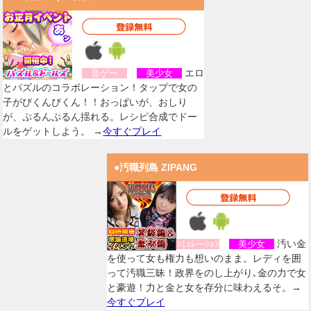
エロ
音ゲー
美少女
とパズルのコラボレーション！タップで女の
子がびくんびくん！！おっぱいが、おしり
が、ぷるんぷるん揺れる。レシピ合成でドー
ルをゲットしよう。 →
今すぐプレイ
●汚職列島 ZIPANG
汚い金
ｼﾐｭﾚーｼｮﾝ
美少女
を使って女も権力も想いのまま。レディを囲
って汚職三昧！政界をのし上がり､金の力で女
と豪遊！力と金と女を存分に味わえるそ。→
今すぐプレイ