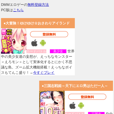
DMMエロゲーの
無料登録方法
PC版は
こちら
●大冒険！ゆけゆけ☆おさわりアイランド
世界
カードバトル
美少女
中の美少女達の妄想が、えっちなモンスター
＜えろモン＞として実体化するとにかく不思
議な島。ズーム拡大機能搭載！えっちなボイ
スもてんこ盛り！→
今すぐプレイ
●三国志戦姫～天下にエロ男はただ一人～
自分
カードバトル
三国志