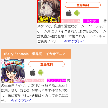
一番
カードバトル
美少女
スケベで、変態で過激なゲーム！ ソーシャル
ゲーム用にリメイクされた､あの伝説のゲーム
淫妖蟲が遂に登場！ 本格エロカードバトル＋
ご褒美ノベル！→
今すぐプレイ
●Fairy Fantasia～業界初！イカせアニメ
搭載
悪
カードバトル
ファンタジー
の生命体「イヴ」が封印から解き放たれた！
妖精と契り（SEX）を交わす事で仲間を増や
し、敵に支配された妖精はイカして正気に戻
せ。→
今すぐプレイ