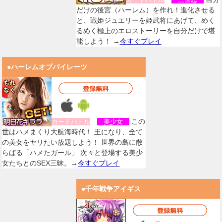
だけの後宮（ハーレム）を作れ！進化させる
と、戦姫ジュエリーを姫武将にあげて、めく
るめく極上のエロストーリーを自分だけで堪
能しよう！ →
今すぐプレイ
●ハーレムオブパイレーツ
この
カードバトル
美少女
世はハメまくり大航海時代！ 王になり、全て
の美女をヤリたい放題しよう！ 世界の島に散
らばる「ハメたガール」 次々と登場する美少
女たちとのSEX三昧。→
今すぐプレイ
●千年戦争アイギス