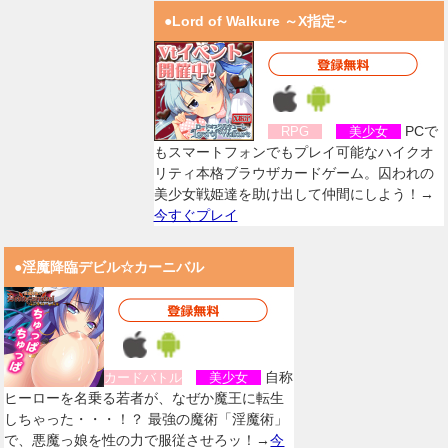
●Lord of Walkure ～X指定～
PCで
RPG
美少女
もスマートフォンでもプレイ可能なハイクオ
リティ本格ブラウザカードゲーム。囚われの
美少女戦姫達を助け出して仲間にしよう！→
今すぐプレイ
●淫魔降臨デビル☆カーニバル
自称
カードバトル
美少女
ヒーローを名乗る若者が、なぜか魔王に転生
しちゃった・・・！？ 最強の魔術「淫魔術」
で、悪魔っ娘を性の力で服従させろッ！→
今