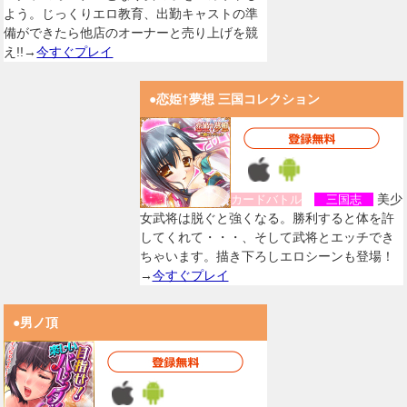
よう。じっくりエロ教育、出勤キャストの準
備ができたら他店のオーナーと売り上げを競
え!!→
今すぐプレイ
●恋姫†夢想 三国コレクション
美少
カードバトル
三国志
女武将は脱ぐと強くなる。勝利すると体を許
してくれて・・・、そして武将とエッチでき
ちゃいます。描き下ろしエロシーンも登場！
→
今すぐプレイ
●男ノ頂