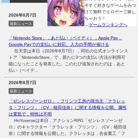
今すぐ好きなゲームをみつ
けて無料でエロゲー三昧し
2026年8月7日
ちゃおう！
最新ニュース
→
ゲームランキングへ
「Nintendo Store」，あと払い（ペイディ），Apple Pay，
Google Payでの支払いに対応。入力の手間が省ける
任天堂は本日（2026年8月7日），同社の公式オンラインス
トア「NintendoStore」で，新たに3つの支払い方法が利用可
能になったことを発表した。このたび追加されたのは，あと
払い（ペイデ...
2026年8月7日
最新ニュース
「ゼンレスゾーンゼロ」，フリンツ工房の現当主「クラレッ
タ・フリンツ」（CV：植田佳奈）に関する情報を公開。属性
は電気で，特性は不明
HoYoverseは本日，アクションRPG「ゼンレスゾーンゼ
ロ」のキャラクター「クラレッタ・フリンツ」（CV：植田佳
奈）に関する情報を公開した。クラレッタは，合金重工「フ