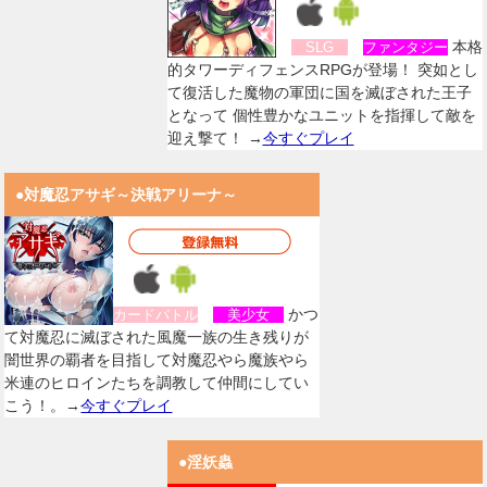
本格
SLG
ファンタジー
的タワーディフェンスRPGが登場！ 突如とし
て復活した魔物の軍団に国を滅ぼされた王子
となって 個性豊かなユニットを指揮して敵を
迎え撃て！ →
今すぐプレイ
●対魔忍アサギ～決戦アリーナ～
かつ
カードバトル
美少女
て対魔忍に滅ぼされた風魔一族の生き残りが
闇世界の覇者を目指して対魔忍やら魔族やら
米連のヒロインたちを調教して仲間にしてい
こう！。→
今すぐプレイ
●淫妖蟲