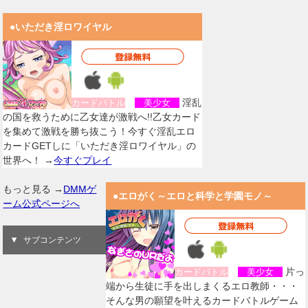
●いただき淫ロワイヤル
淫乱
カードバトル
美少女
の国を救うために乙女達が激戦へ!!乙女カード
を集めて激戦を勝ち抜こう！今すぐ淫乱エロ
カードGETしに「いただき淫ロワイヤル」の
世界へ！ →
今すぐプレイ
もっと見る →
DMMゲ
●エロがく～エロと科学と学園モノ～
ーム公式ページへ
サブコンテンツ
片っ
カードバトル
美少女
端から生徒に手を出しまくるエロ教師・・・
そんな男の願望を叶えるカードバトルゲーム