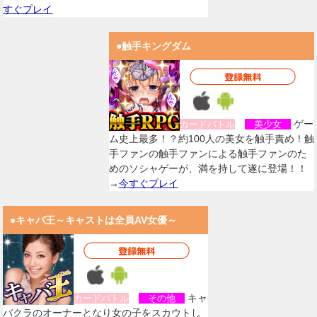
すぐプレイ
●触手キングダム
ゲー
カードバトル
美少女
ム史上最多！？約100人の美女を触手責め！触
手ファンの触手ファンによる触手ファンのた
めのソシャゲーが、満を持して遂に登場！！
→
今すぐプレイ
●キャバ王～キャストは全員AV女優～
キャ
カードバトル
その他
バクラのオーナーとなり女の子をスカウトし