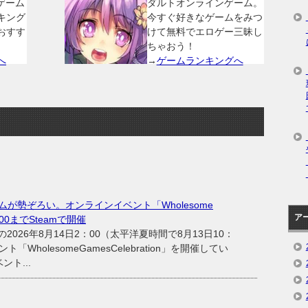
ゲーム
ダルトオンラインゲーム。
キング
今すぐ好きなゲームをみつ
おすす
けて無料でエロゲー三昧し
ちゃおう！
へ
→
ゲームランキングへ
が勢ぞろい。オンラインイベント「Wholesome
ア
2：00までSteamで開催
の2026年8月14日2：00（太平洋夏時間で8月13日10：
「WholesomeGamesCelebration」を開催してい
ト...