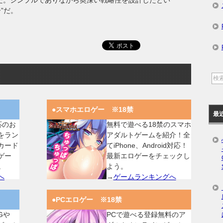
表した。シンプルでありながら奥深い戦略性を設計したとい
”だ。
●スマホエロゲー ※18禁
最
対応のお
無料で遊べる18禁のスマホ
をラン
アダルトゲームを紹介！全
カード
てiPhone、Android対応！
ゲー
最新エロゲーをチェックし
。
よう。
へ
→
ゲームランキングへ
●PCエロゲー ※18禁
Gや
PCで遊べる登録無料のア