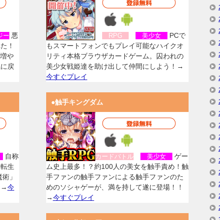
悪
PCで
ジー
RPG
美少女
れた！
もスマートフォンでもプレイ可能なハイクオ
を増や
リティ本格ブラウザカードゲーム。囚われの
気に戻
美少女戦姫達を助け出して仲間にしよう！→
今すぐプレイ
●触手キングダム
自称
ゲー
女
カードバトル
美少女
に転生
ム史上最多！？約100人の美女を触手責め！触
魔術」
手ファンの触手ファンによる触手ファンのた
！→
今
めのソシャゲーが、満を持して遂に登場！！
→
今すぐプレイ