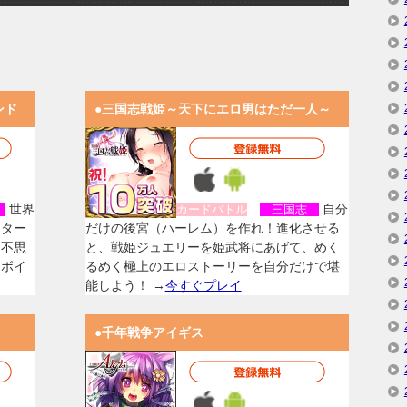
ンド
●三国志戦姫～天下にエロ男はただ一人～
世界
自分
女
カードバトル
三国志
スター
だけの後宮（ハーレム）を作れ！進化させる
く不思
と、戦姫ジュエリーを姫武将にあげて、めく
なボイ
るめく極上のエロストーリーを自分だけで堪
能しよう！ →
今すぐプレイ
●千年戦争アイギス