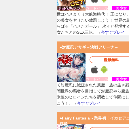
カードバトル
美少
世はハメまくり大航海時代！ 王になり
の美女をヤリたい放題しよう！ 世界の
らばる「ハメたガール」 次々と登場す
女たちとのSEX三昧。→
今すぐプレイ
●対魔忍アサギ～決戦アリーナ～
カードバトル
美少
て対魔忍に滅ぼされた風魔一族の生き
闇世界の覇者を目指して対魔忍やら魔
米連のヒロインたちを調教して仲間に
こう！。→
今すぐプレイ
●Fairy Fantasia～業界初！イカせア
搭載