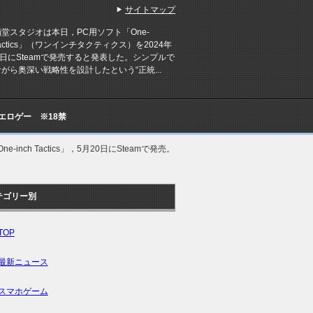
サイトマップ
スタジオは本日，PC用ソフト「One-
hTactics」（ワンインチタクティクス）を2024年
0日にSteamで発売すると発表した。シンプルで
がら奥深い戦略性を設計したという“正統...
Cエロゲー ※18禁
nch Tactics」，5月20日にSteamで発売。
テゴリー別
TOP
最新ニュース
スマホゲーム