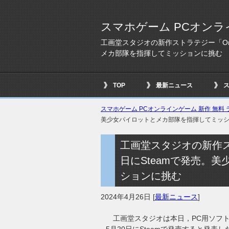
スマホゲーム PCオンラ
工画堂スタジオの新作ストラテジー「One-i
メカ部隊を指揮してミッションに挑む
TOP
最新ニュース
スマホゲーム PCオンラインゲーム 新作 無料 ラ
美少女パイロットとメカ部隊を指揮してミッ
工画堂スタジオの新作ストラテ
日にSteamで発売。
ションに挑む
2024年4月26日
[
最新ニュース
]
工画堂スタジオは本日，PC用ソフト「On