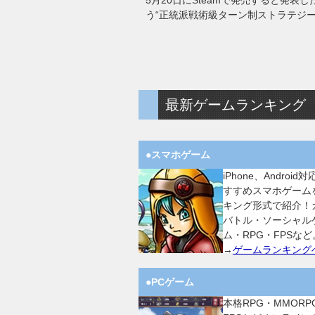
5月20日にSteamで発売すると発
う“正統派戦術級ターン制ストラテジー
最新ゲームランキング
●スマホゲーム
iPhone、Android
すすめスマホゲーム
キング形式で紹介！
バトル・ソーシャル
ム・RPG・FPSなど
→
ゲームランキング
●PCゲーム
本格RPG・MMORP