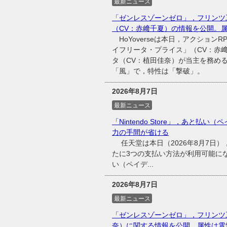
最新ニュース
「ゼンレスゾーンゼロ」，フリンツ
（CV：赤﨑千夏）の情報を公開。
HoYoverseは本日，アクショ
イフリータ・プライス」（CV：赤
タ（CV：植田佳奈）が当主を務め
「風」で，特性は「撃破」。
2026年8月7日
最新ニュース
「Nintendo Store」，あと払い（
力の手間が省ける
任天堂は本日（2026年8月7日），同
たに3つの支払い方法が利用可能に
い（ペイデ...
2026年8月7日
最新ニュース
「ゼンレスゾーンゼロ」，フリンツ
奈）に関する情報を公開。属性は電