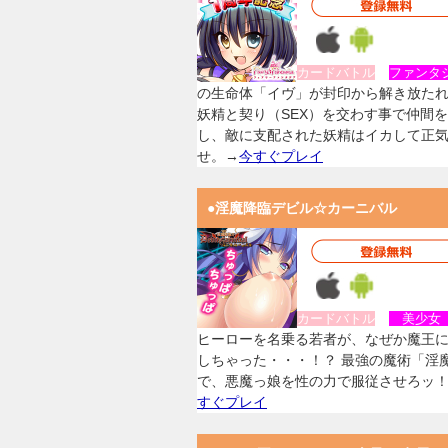
カードバトル
ファンタ
の生命体「イヴ」が封印から解き放た
妖精と契り（SEX）を交わす事で仲間
し、敵に支配された妖精はイカして正
せ。→
今すぐプレイ
●淫魔降臨デビル☆カーニバル
カードバトル
美少
ヒーローを名乗る若者が、なぜか魔王
しちゃった・・・！？ 最強の魔術「淫
で、悪魔っ娘を性の力で服従させろッ
すぐプレイ