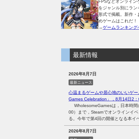
FPSなどオンライン
をジャンル別にラン
形式で掲載。新作・
めゲームはこれだ！
→
ゲームランキング
最新情報
2026年8月7日
最新ニュース
心温まるゲームや居心地のいいゲーム
Games Celebration」，8月14日
WholesomeGamesは，日本時間
00）まで，Steamでオンラインイベント
る。今年で第4回の開催となる本イベン
2026年8月7日