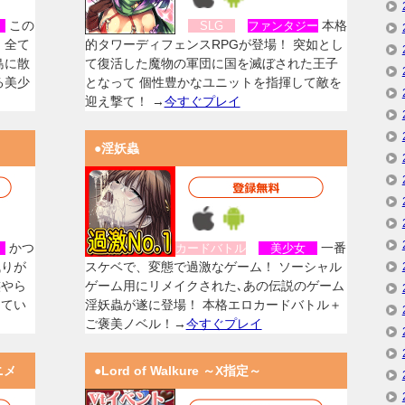
この
本格
女
SLG
ファンタジー
、全て
的タワーディフェンスRPGが登場！ 突如とし
島に散
て復活した魔物の軍団に国を滅ぼされた王子
る美少
となって 個性豊かなユニットを指揮して敵を
迎え撃て！ →
今すぐプレイ
●淫妖蟲
かつ
一番
女
カードバトル
美少女
残りが
スケベで、変態で過激なゲーム！ ソーシャル
族やら
ゲーム用にリメイクされた､あの伝説のゲーム
してい
淫妖蟲が遂に登場！ 本格エロカードバトル＋
ご褒美ノベル！→
今すぐプレイ
ニメ
●Lord of Walkure ～X指定～