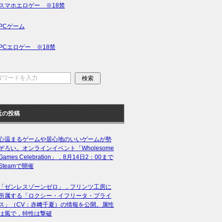
スマホエロゲー ※18禁
PCゲーム
PCエロゲー ※18禁
近の投稿
心温まるゲームや居心地のいいゲームが勢
ぞろい。オンラインイベント「Wholesome
Games Celebration」，8月14日2：00まで
Steamで開催
「ゼンレスゾーンゼロ」，フリンツ工房に
所属する「ロクシー・イフリータ・プライ
ス」（CV：赤﨑千夏）の情報を公開。属性
は風で，特性は撃破