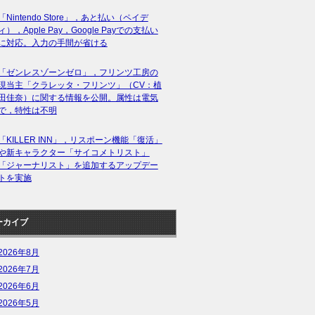
「Nintendo Store」，あと払い（ペイデ
ィ），Apple Pay，Google Payでの支払い
に対応。入力の手間が省ける
「ゼンレスゾーンゼロ」，フリンツ工房の
現当主「クラレッタ・フリンツ」（CV：植
田佳奈）に関する情報を公開。属性は電気
で，特性は不明
「KILLER INN」，リスポーン機能「復活」
や新キャラクター「サイコメトリスト」
「ジャーナリスト」を追加するアップデー
トを実施
ーカイブ
2026年8月
2026年7月
2026年6月
2026年5月