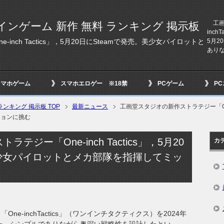
工画堂
インゲーム 新作 無料 ランキング 掲示板
inc
5月2
nch Tactics」，5月20日にSteamで発売。美少女パイロットと
ありな
スマホゲーム
スマホエロゲー ※18禁
PCゲーム
P
ンキング 掲示板 TOP
最新ニュース
工画堂スタジオの新作ストラテジー「One-i
ションに挑む
ジー「One-inch Tactics」，5月20
カ
美少女パイロットとメカ部隊を指揮してミッ
e-inchTactics」（ワンインチタクティクス）を2024年