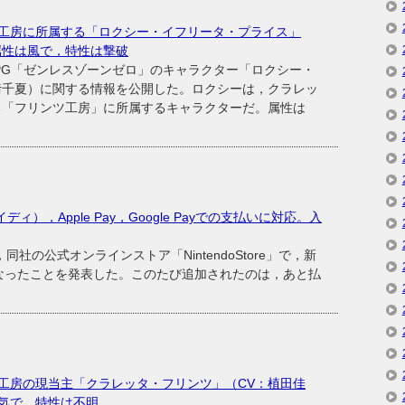
工房に所属する「ロクシー・イフリータ・プライス」
属性は風で，特性は撃破
ンRPG「ゼンレスゾーンゼロ」のキャラクター「ロクシー・
﨑千夏）に関する情報を公開した。ロクシーは，クラレッ
る「フリンツ工房」に所属するキャラクターだ。属性は
ペイディ），Apple Pay，Google Payでの支払いに対応。入
社の公式オンラインストア「NintendoStore」で，新
なったことを発表した。このたび追加されたのは，あと払
工房の現当主「クラレッタ・フリンツ」（CV：植田佳
気で，特性は不明