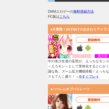
DMMエロゲーの
無料登録方法
PC版は
こちら
●大冒険！ゆけゆけ☆おさわりアイラ
カードバトル
美少
中の美少女達の妄想が、えっちなモン
＜えろモン＞として実体化するとにか
議な島。ズーム拡大機能搭載！えっち
スもてんこ盛り！→
今すぐプレイ
●ハーレムオブパイレーツ