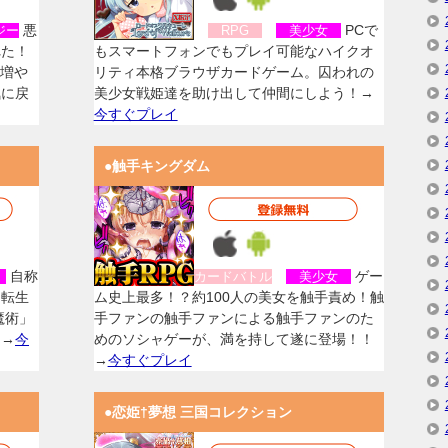
悪
PCで
ジー
RPG
美少女
れた！
もスマートフォンでもプレイ可能なハイクオ
を増や
リティ本格ブラウザカードゲーム。囚われの
気に戻
美少女戦姫達を助け出して仲間にしよう！→
今すぐプレイ
●触手キングダム
自称
ゲー
女
カードバトル
美少女
に転生
ム史上最多！？約100人の美女を触手責め！触
魔術」
手ファンの触手ファンによる触手ファンのた
！→
今
めのソシャゲーが、満を持して遂に登場！！
→
今すぐプレイ
●恋姫†夢想 三国コレクション