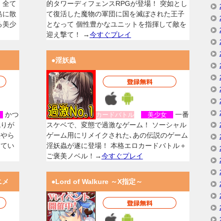
、全て
的タワーディフェンスRPGが登場！ 突如とし
島に散
て復活した魔物の軍団に国を滅ぼされた王子
る美少
となって 個性豊かなユニットを指揮して敵を
迎え撃て！ →
今すぐプレイ
●淫妖蟲
かつ
一番
女
カードバトル
美少女
残りが
スケベで、変態で過激なゲーム！ ソーシャル
族やら
ゲーム用にリメイクされた､あの伝説のゲーム
してい
淫妖蟲が遂に登場！ 本格エロカードバトル＋
ご褒美ノベル！→
今すぐプレイ
ニメ
●Lord of Walkure ～X指定～