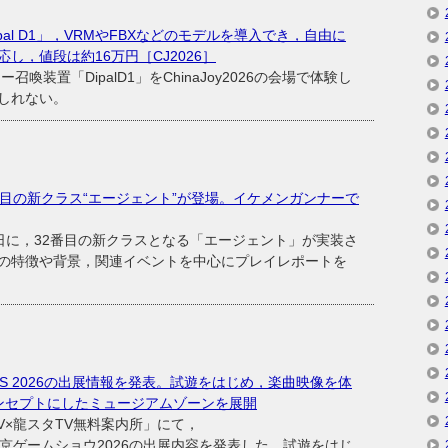
al D1」，VRMやFBXなどのモデルを導入でき，自由に
し，値段は約16万円［CJ2026］
置「DipalD1」をChinaJoy2026の会場で体験し
しれない。
目の新クラス“エージェント”が登場。イケメンガンナーで
日に，32番目の新クラスとなる「エージェント」が実装さ
の特徴や背景，関連イベントを中心にプレイレポートを
N」TGS 2026の出展情報を発表。試遊をはじめ，楽曲映像を体
ンセプトにしたミュージアムゾーンを展開
×龍スタTV無料案内所」にて，
」の東京ゲームショウ2026の出展内容を発表した。試遊をはじ