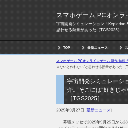
スマホゲーム PCオンラ
宇宙開発シミュレーション「Keplerian 
思わせる熱量があった［TGS2025］
TOP
最新ニュース
スマホゲーム PCオンラインゲーム 新作 無料 ラ
ゃないと作れない”と思わせる熱量があった［TG
宇宙開発シミュレーション「Ke
介。そこには“好きじゃ
［TGS2025］
2025年9月27日
[
最新ニュース
]
幕張メッセで2025年9月25日から2