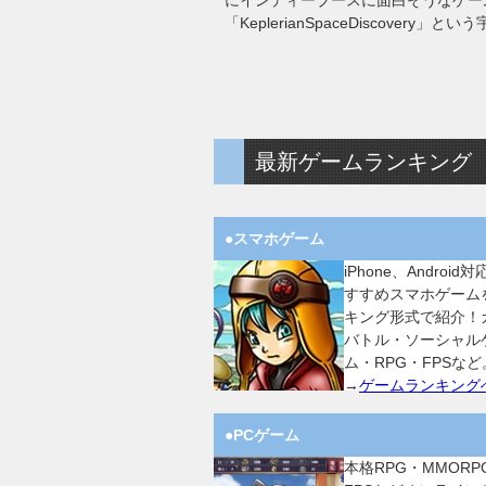
にインディーブースに面白そうなゲー
「KeplerianSpaceDiscove
最新ゲームランキング
●スマホゲーム
iPhone、Android
すすめスマホゲーム
キング形式で紹介！
バトル・ソーシャル
ム・RPG・FPSなど
→
ゲームランキング
●PCゲーム
本格RPG・MMORP