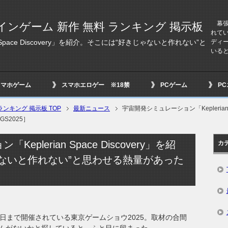
幕張メ
インゲーム 新作 無料 ランキング 掲示板
れてい
ディ
Space Discovery」を紹介。そこには“好きじゃないと作れない”と
いると，
スマホゲーム
スマホエロゲー ※18禁
PCゲーム
P
ンキング 掲示板 TOP
最新ニュース
宇宙開発シミュレーション「Keplerian 
S2025］
plerian Space Discovery」を紹
カ
ないと作れない”と思わせる熱量があった
8日まで開催されている東京ゲームショウ2025。取材の合間