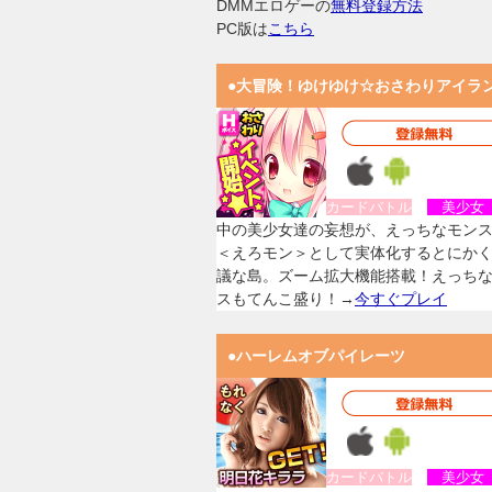
DMMエロゲーの
無料登録方法
PC版は
こちら
●大冒険！ゆけゆけ☆おさわりアイラ
カードバトル
美少
中の美少女達の妄想が、えっちなモン
＜えろモン＞として実体化するとにか
議な島。ズーム拡大機能搭載！えっち
スもてんこ盛り！→
今すぐプレイ
●ハーレムオブパイレーツ
カードバトル
美少