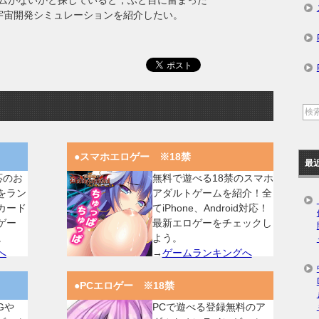
ムがないかと探していると，ふと目に留まった
ry」という宇宙開発シミュレーションを紹介したい。
●スマホエロゲー ※18禁
最
対応のお
無料で遊べる18禁のスマホ
をラン
アダルトゲームを紹介！全
カード
てiPhone、Android対応！
ゲー
最新エロゲーをチェックし
。
よう。
へ
→
ゲームランキングへ
●PCエロゲー ※18禁
Gや
PCで遊べる登録無料のア