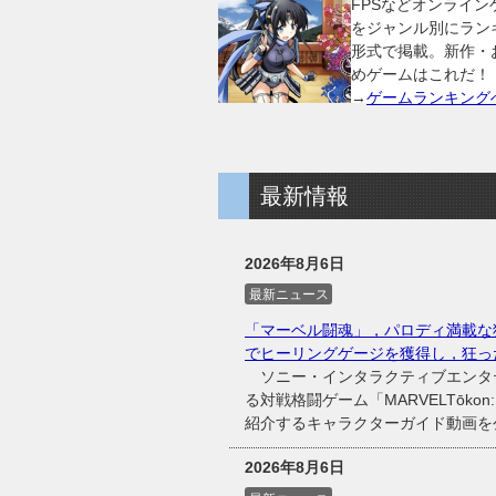
FPSなどオンライン
をジャンル別にラン
形式で掲載。新作・
めゲームはこれだ！
→
ゲームランキング
最新情報
2026年8月6日
最新ニュース
「マーベル闘魂」，パロディ満載な
でヒーリングゲージを獲得し，狂っ
ソニー・インタラクティブエンタテイ
る対戦格闘ゲーム「MARVELTōkon
紹介するキャラクターガイド動画を
2026年8月6日