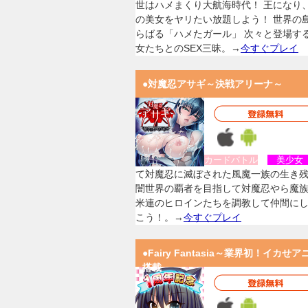
世はハメまくり大航海時代！ 王になり
の美女をヤリたい放題しよう！ 世界の
らばる「ハメたガール」 次々と登場す
女たちとのSEX三昧。→
今すぐプレイ
●対魔忍アサギ～決戦アリーナ～
カードバトル
美少
て対魔忍に滅ぼされた風魔一族の生き
闇世界の覇者を目指して対魔忍やら魔
米連のヒロインたちを調教して仲間に
こう！。→
今すぐプレイ
●Fairy Fantasia～業界初！イカせア
搭載