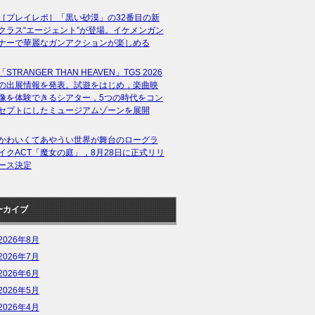
［プレイレポ］「黒い砂漠」の32番目の新
クラス“エージェント”が登場。イケメンガン
ナーで華麗なガンアクションが楽しめる
「STRANGER THAN HEAVEN」TGS 2026
の出展情報を発表。試遊をはじめ，楽曲映
像を体験できるシアター，5つの時代をコン
セプトにしたミュージアムゾーンを展開
かわいくてあやうい世界が舞台のローグラ
イクACT「魔女の庭」，8月28日に正式リリ
ース決定
ーカイブ
2026年8月
2026年7月
2026年6月
2026年5月
2026年4月