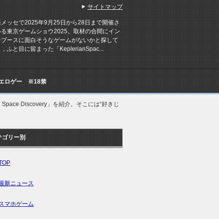
サイトマップ
ッセで2025年9月25日から28日まで開催さ
る東京ゲームショウ2025。取材の合間にイン
ーブースに面白そうなゲームがないかと探して
ふと目に留まった「KeplerianSpac...
Cエロゲー ※18禁
Space Discovery」を紹介。そこには“好きじ
テゴリー別
TOP
最新ニュース
スマホゲーム