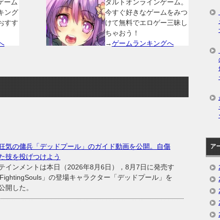
ゲーム
ダルトオンラインゲーム。
キング
今すぐ好きなゲームをみつ
おすす
けて無料でエロゲー三昧し
ちゃおう！
へ
→
ゲームランキングへ
狂気の傭兵「デッドプール」のガイド動画を公開。自傷
ア
た技を投げつけよう
ンメントは本日（2026年8月6日），8月7日に発売す
:FightingSouls」の登場キャラクター「デッドプール」を
公開した。