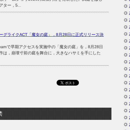
ー，5...
グライクACT「魔女の庭」，8月28日に正式リリース決
，Steamで早期アクセスを実施中の「魔女の庭」を，8月28日
作は，崩壊寸前の庭を舞台に，大きなハサミを手にした
禁