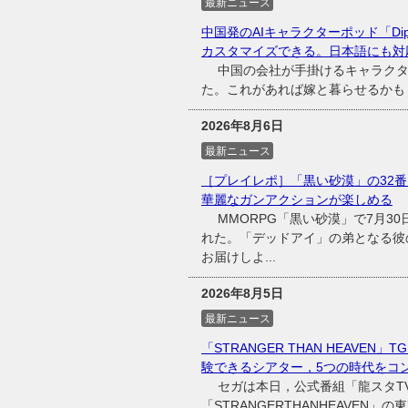
最新ニュース
中国発のAIキャラクターポッド「Dip
カスタマイズできる。日本語にも対応
中国の会社が手掛けるキャラクター召喚装
た。これがあれば嫁と暮らせるかも
2026年8月6日
最新ニュース
［プレイレポ］「黒い砂漠」の32番
華麗なガンアクションが楽しめる
MMORPG「黒い砂漠」で7月30
れた。「デッドアイ」の弟となる彼
お届けしよ...
2026年8月5日
最新ニュース
「STRANGER THAN HEAVE
験できるシアター，5つの時代をコ
セガは本日，公式番組「龍スタTV
「STRANGERTHANHEAVEN