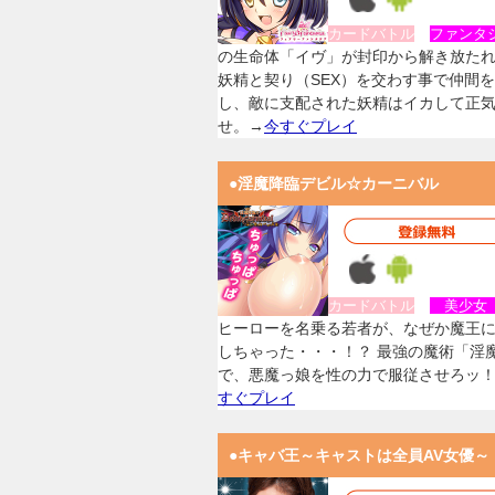
カードバトル
ファンタ
の生命体「イヴ」が封印から解き放た
妖精と契り（SEX）を交わす事で仲間
し、敵に支配された妖精はイカして正
せ。→
今すぐプレイ
●淫魔降臨デビル☆カーニバル
カードバトル
美少
ヒーローを名乗る若者が、なぜか魔王
しちゃった・・・！？ 最強の魔術「淫
で、悪魔っ娘を性の力で服従させろッ
すぐプレイ
●キャバ王～キャストは全員AV女優～