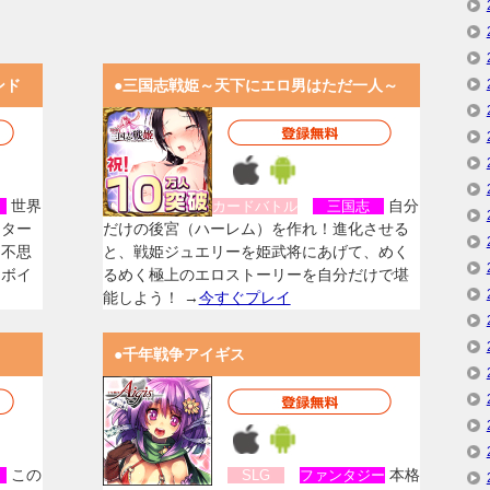
ンド
●三国志戦姫～天下にエロ男はただ一人～
世界
自分
女
カードバトル
三国志
スター
だけの後宮（ハーレム）を作れ！進化させる
く不思
と、戦姫ジュエリーを姫武将にあげて、めく
なボイ
るめく極上のエロストーリーを自分だけで堪
能しよう！ →
今すぐプレイ
●千年戦争アイギス
この
本格
女
SLG
ファンタジー