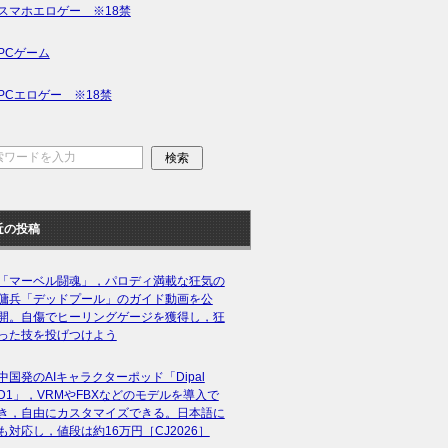
スマホエロゲー ※18禁
PCゲーム
PCエロゲー ※18禁
近の投稿
「マーベル闘魂」，パロディ満載な狂気の
傭兵「デッドプール」のガイド動画を公
開。自傷でヒーリングゲージを獲得し，狂
った技を投げつけよう
中国発のAIキャラクターポッド「Dipal
D1」，VRMやFBXなどのモデルを導入で
き，自由にカスタマイズできる。日本語に
も対応し，値段は約16万円［CJ2026］