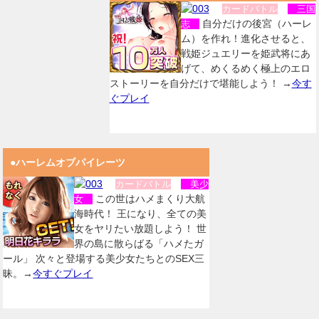
カードバトル
三国
自分だけの後宮（ハーレ
志
ム）を作れ！進化させると、
戦姫ジュエリーを姫武将にあ
げて、めくるめく極上のエロ
ストーリーを自分だけで堪能しよう！ →
今す
ぐプレイ
●ハーレムオブパイレーツ
カードバトル
美少
この世はハメまくり大航
女
海時代！ 王になり、全ての美
女をヤリたい放題しよう！ 世
界の島に散らばる「ハメたガ
ール」 次々と登場する美少女たちとのSEX三
昧。→
今すぐプレイ