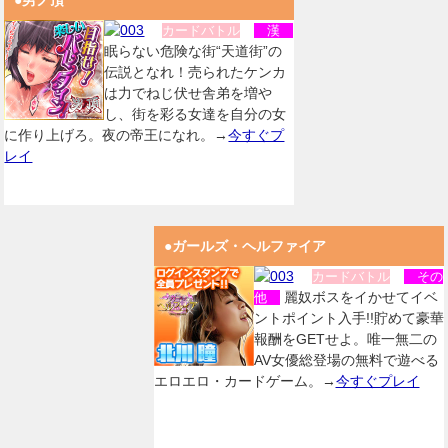
●男ノ頂
カードバトル
漢
眠らない危険な街“天道街”の
伝説となれ！売られたケンカ
は力でねじ伏せ舎弟を増や
し、街を彩る女達を自分の女
に作り上げろ。夜の帝王になれ。→
今すぐプ
レイ
●ガールズ・ヘルファイア
カードバトル
その
麗奴ボスをイかせてイベ
他
ントポイント入手!!貯めて豪華
報酬をGETせよ。唯一無二の
AV女優総登場の無料で遊べる
エロエロ・カードゲーム。→
今すぐプレイ