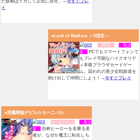
た妖精はイカして正気に戻せ。→
今すぐプレ
イ
●Lord of Walkure ～X指定～
RPG
美少
PCでもスマートフォンで
女
もプレイ可能なハイクオリテ
ィ本格ブラウザカードゲー
ム。囚われの美少女戦姫達を
助け出して仲間にしよう！→
今すぐプレイ
●淫魔降臨デビル☆カーニバル
カードバトル
美少
自称ヒーローを名乗る若
女
者が、なぜか魔王に転生しち