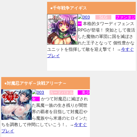
●千年戦争アイギス
SLG
ファンタジ
本格的タワーディフェンス
ー
RPGが登場！ 突如として復活
した魔物の軍団に国を滅ぼさ
れた王子となって 個性豊かな
ユニットを指揮して敵を迎え撃て！ →
今すぐ
プレイ
●対魔忍アサギ～決戦アリーナ～
カードバトル
美少
かつて対魔忍に滅ぼされ
女
た風魔一族の生き残りが闇世
界の覇者を目指して対魔忍や
ら魔族やら米連のヒロインた
ちを調教して仲間にしていこう！。→
今すぐ
プレイ