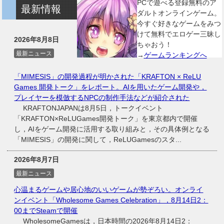
PCで遊べる登録無料のア
最新情報
ダルトオンラインゲーム。
今すぐ好きなゲームをみつ
けて無料でエロゲー三昧し
2026年8月8日
ちゃおう！
最新ニュース
→
ゲームランキングへ
「MIMESIS」の開発過程が明かされた「KRAFTON × ReLU
Games 開発トーク」をレポート。AIを用いたゲーム開発や，
プレイヤーを模倣するNPCの制作手法などが紹介された
KRAFTONJAPANは8月5日，トークイベント
「KRAFTON×ReLUGames開発トーク」を東京都内で開催
し，AIをゲーム開発に活用する取り組みと，その具体例となる
「MIMESIS」の開発に関して，ReLUGamesのスタ...
2026年8月7日
最新ニュース
心温まるゲームや居心地のいいゲームが勢ぞろい。オンライ
ンイベント「Wholesome Games Celebration」，8月14日2：
00までSteamで開催
WholesomeGamesは，日本時間の2026年8月14日2：