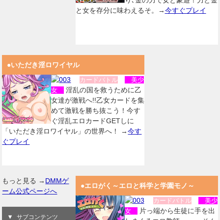
り､金の力で女と豪遊！力と金
と女を存分に味わえるそ。→
今すぐプレイ
●いただき淫ロワイヤル
カードバトル
美少
淫乱の国を救うために乙
女
女達が激戦へ!!乙女カードを集
めて激戦を勝ち抜こう！今す
ぐ淫乱エロカードGETしに
「いただき淫ロワイヤル」の世界へ！ →
今す
ぐプレイ
もっと見る →
DMMゲ
●エロがく～エロと科学と学園モノ～
ーム公式ページへ
カードバトル
美少
片っ端から生徒に手を出
女
サブコンテンツ