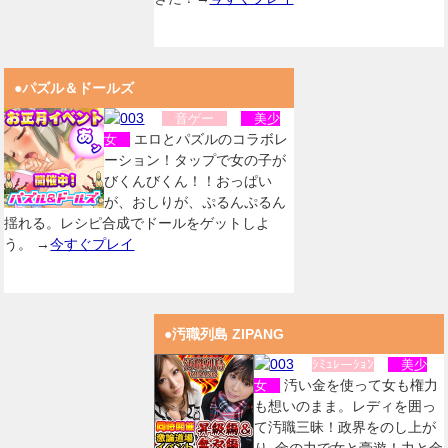
●パズル＆ドールズ
音ゲー
美少
エロとパズルのコラボレ
女
ーション！タップで女の子が
びくんびくん！！おっぱい
が、おしりが、ぷるんぷるん
揺れる。レシピ合成でドールをゲットしよ
う。 →
今すぐプレイ
●汚職列島 ZIPANG
ｼﾐｭﾚーｼｮﾝ
美少
汚い金を使って女も権力
女
も想いのまま。レディを囲っ
て汚職三昧！政界をのし上が