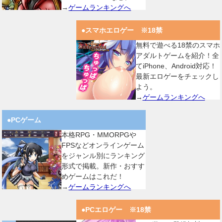
→
ゲームランキングへ
●スマホエロゲー ※18禁
無料で遊べる18禁のスマホ
アダルトゲームを紹介！全
てiPhone、Android対応！
最新エロゲーをチェックし
よう。
→
ゲームランキングへ
●PCゲーム
本格RPG・MMORPGや
FPSなどオンラインゲーム
をジャンル別にランキング
形式で掲載。新作・おすす
めゲームはこれだ！
→
ゲームランキングへ
●PCエロゲー ※18禁