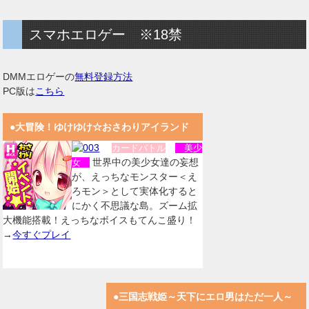
スマホエロゲー ※18禁
DMMエロゲーの
無料登録方法
PC版は
こちら
●大冒険！ゆけゆけ☆おさわりアイランド
カードバトル
美少
世界中の美少女達の妄想
女
が、えっちなモンスター＜え
ろモン＞として実体化すると
にかく不思議な島。ズーム拡
大機能搭載！えっちなボイスもてんこ盛り！
→
今すぐプレイ
●三国志戦姫～天下にエロ男はただ一人～