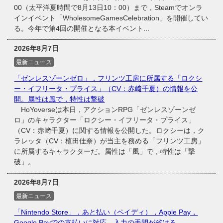
00（太平洋夏時間で8月13日10：00）まで，Steamでオンラ
インイベント「WholesomeGamesCelebration」を開催してい
る。今年で第4回の開催となる本イベント...
2026年8月7日
最新ニュース
「ゼンレスゾーンゼロ」，フリンツ工房に所属する「ロクシ
ー・イフリータ・プライス」（CV：赤﨑千夏）の情報を公
開。属性は風で，特性は撃破
HoYoverseは本日，アクションRPG「ゼンレスゾーンゼ
ロ」のキャラクター「ロクシー・イフリータ・プライス」
（CV：赤﨑千夏）に関する情報を公開した。ロクシーは，ク
ラレッタ（CV：植田佳奈）が当主を務める「フリンツ工房」
に所属するキャラクターだ。属性は「風」で，特性は「撃
破」。
2026年8月7日
最新ニュース
「Nintendo Store」，あと払い（ペイディ），Apple Pay，
Google Payでの支払いに対応。入力の手間が省ける