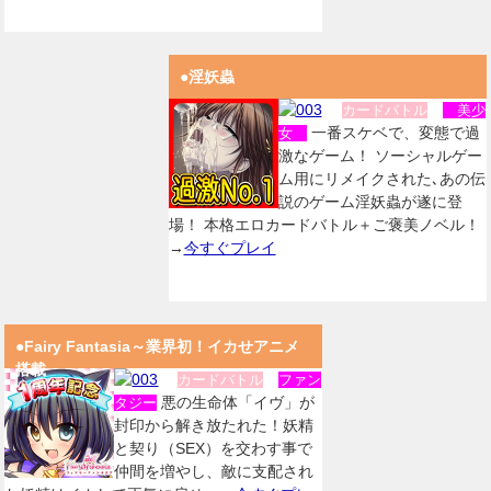
●淫妖蟲
カードバトル
美少
一番スケベで、変態で過
女
激なゲーム！ ソーシャルゲー
ム用にリメイクされた､あの伝
説のゲーム淫妖蟲が遂に登
場！ 本格エロカードバトル＋ご褒美ノベル！
→
今すぐプレイ
●Fairy Fantasia～業界初！イカせアニメ
搭載
カードバトル
ファン
悪の生命体「イヴ」が
タジー
封印から解き放たれた！妖精
と契り（SEX）を交わす事で
仲間を増やし、敵に支配され