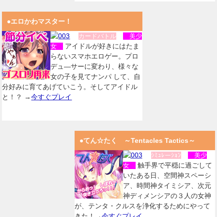
●エロかわマスター！
カードバトル
美少
アイドルが好きにはたま
女
らないスマホエロゲー。プロ
デュ―サーに変わり、様々な
女の子を見てナンパ して、自
分好みに育てあげていこう。そしてアイドル
と！？ →
今すぐプレイ
●てん☆たく ～Tentacles Tactics～
ｼﾐｭﾚーｼｮﾝ
美少
触手界で平穏に過ごして
女
いたある日、空間神スペーシ
ア、時間神タイミシア、次元
神ディメンシアの３人の女神
が、テンタ・クルスを浄化するためにやって
きた！→
今すぐプレイ