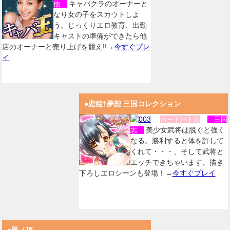
キャバクラのオーナーと
他
なり女の子をスカウトしよ
う。じっくりエロ教育、出勤
キャストの準備ができたら他
店のオーナーと売り上げを競え!!→
今すぐプレ
イ
●恋姫†夢想 三国コレクション
カードバトル
三国
美少女武将は脱ぐと強く
志
なる。勝利すると体を許して
くれて・・・、そして武将と
エッチできちゃいます。描き
下ろしエロシーンも登場！→
今すぐプレイ