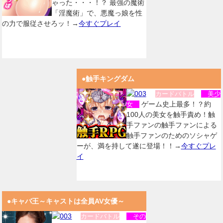
ゃった・・・！？ 最強の魔術
「淫魔術」で、悪魔っ娘を性
の力で服従させろッ！→
今すぐプレイ
●触手キングダム
カードバトル
美少
ゲーム史上最多！？約
女
100人の美女を触手責め！触
手ファンの触手ファンによる
触手ファンのためのソシャゲ
ーが、満を持して遂に登場！！→
今すぐプレ
イ
●キャバ王～キャストは全員AV女優～
カードバトル
その