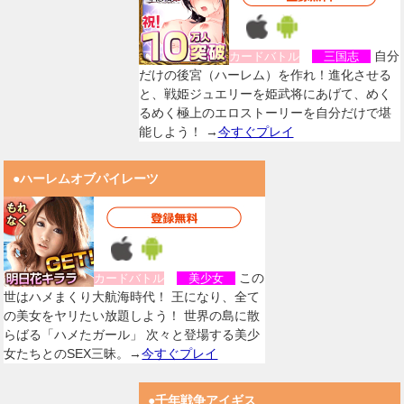
自分
カードバトル
三国志
だけの後宮（ハーレム）を作れ！進化させる
と、戦姫ジュエリーを姫武将にあげて、めく
るめく極上のエロストーリーを自分だけで堪
能しよう！ →
今すぐプレイ
●ハーレムオブパイレーツ
この
カードバトル
美少女
世はハメまくり大航海時代！ 王になり、全て
の美女をヤリたい放題しよう！ 世界の島に散
らばる「ハメたガール」 次々と登場する美少
女たちとのSEX三昧。→
今すぐプレイ
●千年戦争アイギス