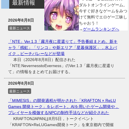
最新情報
ダルトオンラインゲーム。
今すぐ好きなゲームをみつ
けて無料でエロゲー三昧し
2026年8月8日
ちゃおう！
最新ニュース
→
ゲームランキングへ
「NTE」Ver.1.3「霧月夜に星還りて」予告番組まとめ。新キ
ャラ「残虹」「リンコ」や新エリア「星暮保護区」，水上バ
イク，ビーチバレーなどが登場
本日（2026年8月8日）配信された
「NTE:NevernesstoEverness」のVer.1.3「霧月夜に星還り
て」の情報をまとめてお届けする。
2026年8月8日
最新ニュース
「MIMESIS」の開発過程が明かされた「KRAFTON × ReLU
Games 開発トーク」をレポート。AIを用いたゲーム開発や，
プレイヤーを模倣するNPCの制作手法などが紹介された
KRAFTONJAPANは8月5日，トークイベント
「KRAFTON×ReLUGames開発トーク」を東京都内で開催