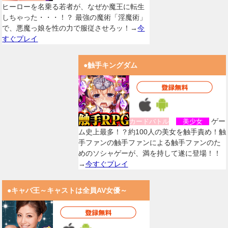
ヒーローを名乗る若者が、なぜか魔王に転生
しちゃった・・・！？ 最強の魔術「淫魔術」
で、悪魔っ娘を性の力で服従させろッ！→
今
すぐプレイ
●触手キングダム
ゲー
カードバトル
美少女
ム史上最多！？約100人の美女を触手責め！触
手ファンの触手ファンによる触手ファンのた
めのソシャゲーが、満を持して遂に登場！！
→
今すぐプレイ
●キャバ王～キャストは全員AV女優～