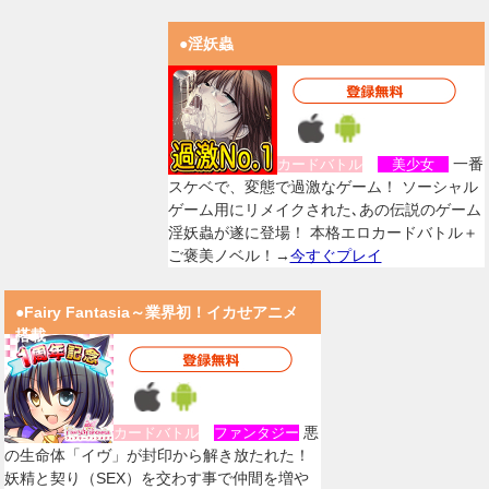
●淫妖蟲
一番
カードバトル
美少女
スケベで、変態で過激なゲーム！ ソーシャル
ゲーム用にリメイクされた､あの伝説のゲーム
淫妖蟲が遂に登場！ 本格エロカードバトル＋
ご褒美ノベル！→
今すぐプレイ
●Fairy Fantasia～業界初！イカせアニメ
搭載
悪
カードバトル
ファンタジー
の生命体「イヴ」が封印から解き放たれた！
妖精と契り（SEX）を交わす事で仲間を増や