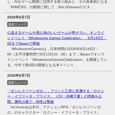
し，AIをゲーム開発に活用する取り組みと，その具体例となる
「MIMESIS」の開発に関して，ReLUGamesのスタ...
2026年8月7日
最新ニュース
心温まるゲームや居心地のいいゲームが勢ぞろい。オンライ
ンイベント「Wholesome Games Celebration」，8月14日2：
00までSteamで開催
WholesomeGamesは，日本時間の2026年8月14日2：
00（太平洋夏時間で8月13日10：00）まで，Steamでオンラ
インイベント「WholesomeGamesCelebration」を開催してい
る。今年で第4回の開催となる本イベント...
2026年8月7日
最新ニュース
「ゼンレスゾーンゼロ」，フリンツ工房に所属する「ロクシ
ー・イフリータ・プライス」（CV：赤﨑千夏）の情報を公
開。属性は風で，特性は撃破
HoYoverseは本日，アクションRPG「ゼンレスゾーンゼ
ロ」のキャラクター「ロクシー・イフリータ・プライス」