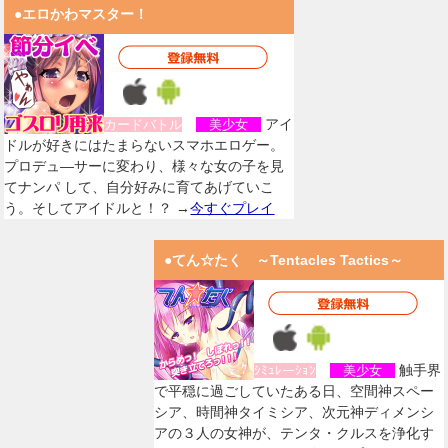
●エロかわマスター！
アイ
カードバトル
美少女
ドルが好きにはたまらないスマホエロゲー。
プロデュ―サーに変わり、様々な女の子を見
てナンパ して、自分好みに育てあげていこ
う。そしてアイドルと！？ →
今すぐプレイ
●てん☆たく ～Tentacles Tactics～
触手界
ｼﾐｭﾚーｼｮﾝ
美少女
で平穏に過ごしていたある日、空間神スペー
シア、時間神タイミシア、次元神ディメンシ
アの３人の女神が、テンタ・クルスを浄化す