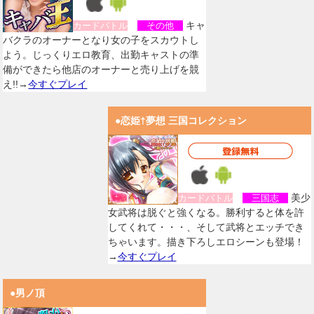
キャ
カードバトル
その他
バクラのオーナーとなり女の子をスカウトし
よう。じっくりエロ教育、出勤キャストの準
備ができたら他店のオーナーと売り上げを競
え!!→
今すぐプレイ
●恋姫†夢想 三国コレクション
美少
カードバトル
三国志
女武将は脱ぐと強くなる。勝利すると体を許
してくれて・・・、そして武将とエッチでき
ちゃいます。描き下ろしエロシーンも登場！
→
今すぐプレイ
●男ノ頂