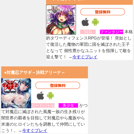
本格
SLG
ファンタジー
的タワーディフェンスRPGが登場！ 突如とし
て復活した魔物の軍団に国を滅ぼされた王子
となって 個性豊かなユニットを指揮して敵を
迎え撃て！ →
今すぐプレイ
●対魔忍アサギ～決戦アリーナ～
かつ
カードバトル
美少女
て対魔忍に滅ぼされた風魔一族の生き残りが
闇世界の覇者を目指して対魔忍やら魔族やら
米連のヒロインたちを調教して仲間にしてい
こう！。→
今すぐプレイ