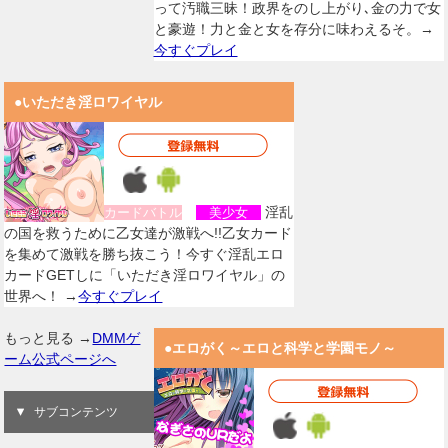
って汚職三昧！政界をのし上がり､金の力で女
と豪遊！力と金と女を存分に味わえるそ。→
今すぐプレイ
●いただき淫ロワイヤル
淫乱
カードバトル
美少女
の国を救うために乙女達が激戦へ!!乙女カード
を集めて激戦を勝ち抜こう！今すぐ淫乱エロ
カードGETしに「いただき淫ロワイヤル」の
世界へ！ →
今すぐプレイ
もっと見る →
DMMゲ
●エロがく～エロと科学と学園モノ～
ーム公式ページへ
サブコンテンツ