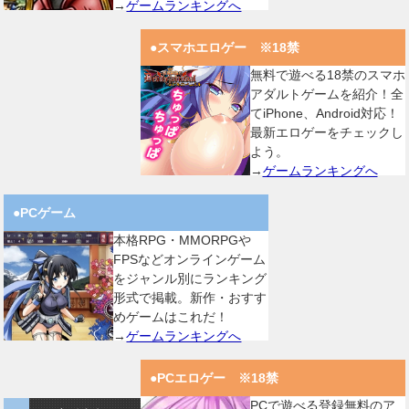
→
ゲームランキングへ
●スマホエロゲー ※18禁
無料で遊べる18禁のスマホ
アダルトゲームを紹介！全
てiPhone、Android対応！
最新エロゲーをチェックし
よう。
→
ゲームランキングへ
●PCゲーム
本格RPG・MMORPGや
FPSなどオンラインゲーム
をジャンル別にランキング
形式で掲載。新作・おすす
めゲームはこれだ！
→
ゲームランキングへ
●PCエロゲー ※18禁
PCで遊べる登録無料のア