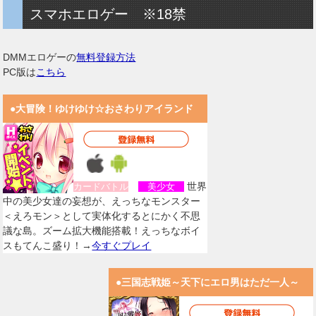
スマホエロゲー ※18禁
DMMエロゲーの
無料登録方法
PC版は
こちら
●大冒険！ゆけゆけ☆おさわりアイランド
世界
カードバトル
美少女
中の美少女達の妄想が、えっちなモンスター
＜えろモン＞として実体化するとにかく不思
議な島。ズーム拡大機能搭載！えっちなボイ
スもてんこ盛り！→
今すぐプレイ
●三国志戦姫～天下にエロ男はただ一人～