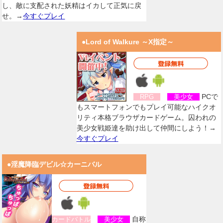
し、敵に支配された妖精はイカして正気に戻
せ。→
今すぐプレイ
●Lord of Walkure ～X指定～
PCで
RPG
美少女
もスマートフォンでもプレイ可能なハイクオ
リティ本格ブラウザカードゲーム。囚われの
美少女戦姫達を助け出して仲間にしよう！→
今すぐプレイ
●淫魔降臨デビル☆カーニバル
自称
カードバトル
美少女