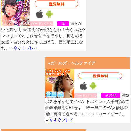
眠らな
カードバトル
漢
い危険な街“天道街”の伝説となれ！売られたケ
ンカは力でねじ伏せ舎弟を増やし、街を彩る
女達を自分の女に作り上げろ。夜の帝王にな
れ。→
今すぐプレイ
●ガールズ・ヘルファイア
麗奴
カードバトル
その他
ボスをイかせてイベントポイント入手!!貯めて
豪華報酬をGETせよ。唯一無二のAV女優総登
場の無料で遊べるエロエロ・カードゲーム。
→
今すぐプレイ