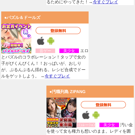
るためにやってきた！→
今すぐプレイ
●パズル＆ドールズ
エロ
音ゲー
美少女
とパズルのコラボレーション！タップで女の
子がびくんびくん！！おっぱいが、おしり
が、ぷるんぷるん揺れる。レシピ合成でドー
ルをゲットしよう。 →
今すぐプレイ
●汚職列島 ZIPANG
汚い金
ｼﾐｭﾚーｼｮﾝ
美少女
を使って女も権力も想いのまま。レディを囲