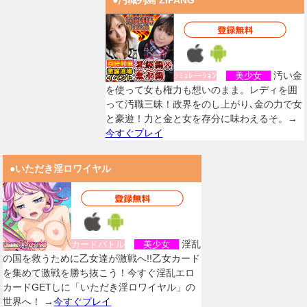
●汚職列島 ZIPANG
汚い金
ｼﾐｭﾚーｼｮﾝ
美少女
を使って女も権力も想いのまま。レディを囲
って汚職三昧！政界をのし上がり､金の力で女
と豪遊！力と金と女を存分に味わえるそ。→
今すぐプレイ
●いただき淫ロワイヤル
淫乱
カードバトル
美少女
の国を救うために乙女達が激戦へ!!乙女カード
を集めて激戦を勝ち抜こう！今すぐ淫乱エロ
カードGETしに「いただき淫ロワイヤル」の
世界へ！ →
今すぐプレイ