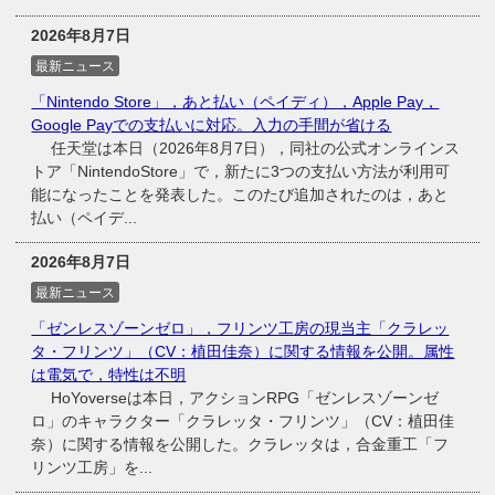
2026年8月7日
最新ニュース
「Nintendo Store」，あと払い（ペイディ），Apple Pay，
Google Payでの支払いに対応。入力の手間が省ける
任天堂は本日（2026年8月7日），同社の公式オンラインス
トア「NintendoStore」で，新たに3つの支払い方法が利用可
能になったことを発表した。このたび追加されたのは，あと
払い（ペイデ...
2026年8月7日
最新ニュース
「ゼンレスゾーンゼロ」，フリンツ工房の現当主「クラレッ
タ・フリンツ」（CV：植田佳奈）に関する情報を公開。属性
は電気で，特性は不明
HoYoverseは本日，アクションRPG「ゼンレスゾーンゼ
ロ」のキャラクター「クラレッタ・フリンツ」（CV：植田佳
奈）に関する情報を公開した。クラレッタは，合金重工「フ
リンツ工房」を...