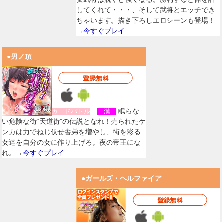
してくれて・・・、そして武将とエッチでき
ちゃいます。描き下ろしエロシーンも登場！
→
今すぐプレイ
●男ノ頂
眠らな
カードバトル
漢
い危険な街“天道街”の伝説となれ！売られたケ
ンカは力でねじ伏せ舎弟を増やし、街を彩る
女達を自分の女に作り上げろ。夜の帝王にな
れ。→
今すぐプレイ
●ガールズ・ヘルファイア