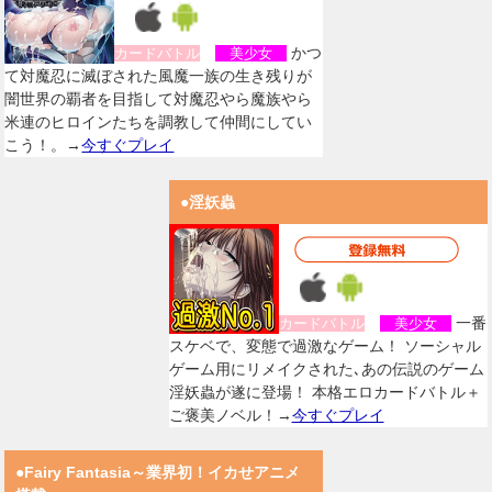
かつ
カードバトル
美少女
て対魔忍に滅ぼされた風魔一族の生き残りが
闇世界の覇者を目指して対魔忍やら魔族やら
米連のヒロインたちを調教して仲間にしてい
こう！。→
今すぐプレイ
●淫妖蟲
一番
カードバトル
美少女
スケベで、変態で過激なゲーム！ ソーシャル
ゲーム用にリメイクされた､あの伝説のゲーム
淫妖蟲が遂に登場！ 本格エロカードバトル＋
ご褒美ノベル！→
今すぐプレイ
●Fairy Fantasia～業界初！イカせアニメ