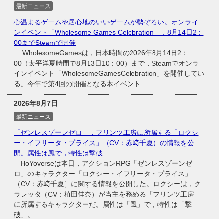
最新ニュース
心温まるゲームや居心地のいいゲームが勢ぞろい。オンライ
ンイベント「Wholesome Games Celebration」，8月14日2：
00までSteamで開催
WholesomeGamesは，日本時間の2026年8月14日2：
00（太平洋夏時間で8月13日10：00）まで，Steamでオンラ
インイベント「WholesomeGamesCelebration」を開催してい
る。今年で第4回の開催となる本イベント...
2026年8月7日
最新ニュース
「ゼンレスゾーンゼロ」，フリンツ工房に所属する「ロクシ
ー・イフリータ・プライス」（CV：赤﨑千夏）の情報を公
開。属性は風で，特性は撃破
HoYoverseは本日，アクションRPG「ゼンレスゾーンゼ
ロ」のキャラクター「ロクシー・イフリータ・プライス」
（CV：赤﨑千夏）に関する情報を公開した。ロクシーは，ク
ラレッタ（CV：植田佳奈）が当主を務める「フリンツ工房」
に所属するキャラクターだ。属性は「風」で，特性は「撃
破」。