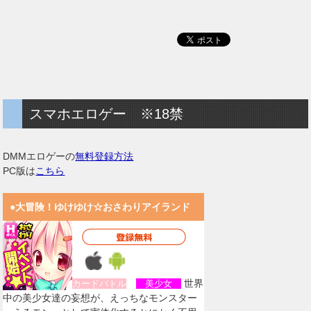
スマホエロゲー ※18禁
DMMエロゲーの
無料登録方法
PC版は
こちら
●大冒険！ゆけゆけ☆おさわりアイランド
世界
カードバトル
美少女
中の美少女達の妄想が、えっちなモンスター