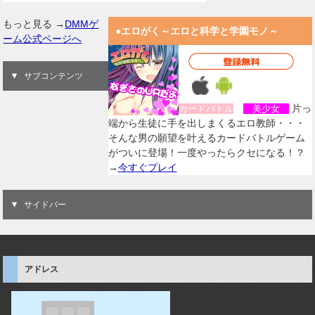
もっと見る →
DMMゲ
●エロがく～エロと科学と学園モノ～
ーム公式ページへ
サブコンテンツ
片っ
カードバトル
美少女
端から生徒に手を出しまくるエロ教師・・・
そんな男の願望を叶えるカードバトルゲーム
がついに登場！一度やったらクセになる！？
→
今すぐプレイ
サイドバー
アドレス