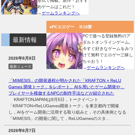
形式で掲載。新作・おすす
めゲームはこれだ！
→
ゲームランキングへ
●PCエロゲー ※18禁
PCで遊べる登録無料のア
最新情報
ダルトオンラインゲーム。
今すぐ好きなゲームをみつ
けて無料でエロゲー三昧し
2026年8月8日
ちゃおう！
最新ニュース
→
ゲームランキングへ
「MIMESIS」の開発過程が明かされた「KRAFTON × ReLU
Games 開発トーク」をレポート。AIを用いたゲーム開発や，
プレイヤーを模倣するNPCの制作手法などが紹介された
KRAFTONJAPANは8月5日，トークイベント
「KRAFTON×ReLUGames開発トーク」を東京都内で開催
し，AIをゲーム開発に活用する取り組みと，その具体例となる
「MIMESIS」の開発に関して，ReLUGamesのスタ...
2026年8月7日