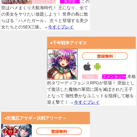
この
カードバトル
美少女
世はハメまくり大航海時代！ 王になり、全て
の美女をヤリたい放題しよう！ 世界の島に散
らばる「ハメたガール」 次々と登場する美少
女たちとのSEX三昧。→
今すぐプレイ
●千年戦争アイギス
本格
SLG
ファンタジー
的タワーディフェンスRPGが登場！ 突如とし
て復活した魔物の軍団に国を滅ぼされた王子
となって 個性豊かなユニットを指揮して敵を
迎え撃て！ →
今すぐプレイ
●対魔忍アサギ～決戦アリーナ～