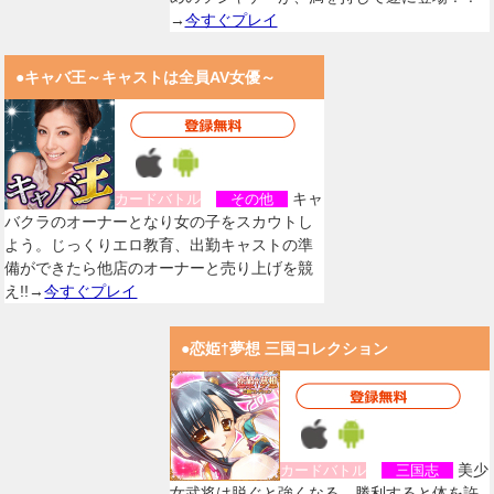
→
今すぐプレイ
●キャバ王～キャストは全員AV女優～
キャ
カードバトル
その他
バクラのオーナーとなり女の子をスカウトし
よう。じっくりエロ教育、出勤キャストの準
備ができたら他店のオーナーと売り上げを競
え!!→
今すぐプレイ
●恋姫†夢想 三国コレクション
美少
カードバトル
三国志
女武将は脱ぐと強くなる。勝利すると体を許