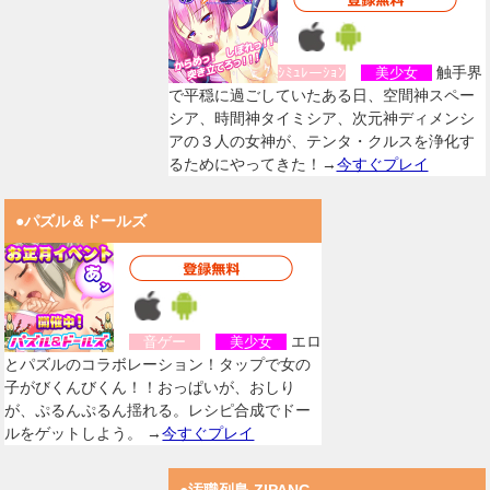
触手界
ｼﾐｭﾚーｼｮﾝ
美少女
で平穏に過ごしていたある日、空間神スペー
シア、時間神タイミシア、次元神ディメンシ
アの３人の女神が、テンタ・クルスを浄化す
るためにやってきた！→
今すぐプレイ
●パズル＆ドールズ
エロ
音ゲー
美少女
とパズルのコラボレーション！タップで女の
子がびくんびくん！！おっぱいが、おしり
が、ぷるんぷるん揺れる。レシピ合成でドー
ルをゲットしよう。 →
今すぐプレイ