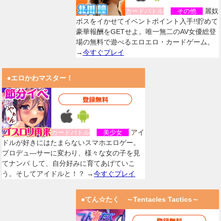
麗奴
カードバトル
その他
ボスをイかせてイベントポイント入手!!貯めて
豪華報酬をGETせよ。唯一無二のAV女優総登
場の無料で遊べるエロエロ・カードゲーム。
→
今すぐプレイ
●エロかわマスター！
アイ
カードバトル
美少女
ドルが好きにはたまらないスマホエロゲー。
プロデュ―サーに変わり、様々な女の子を見
てナンパ して、自分好みに育てあげていこ
う。そしてアイドルと！？ →
今すぐプレイ
●てん☆たく ～Tentacles Tactics～