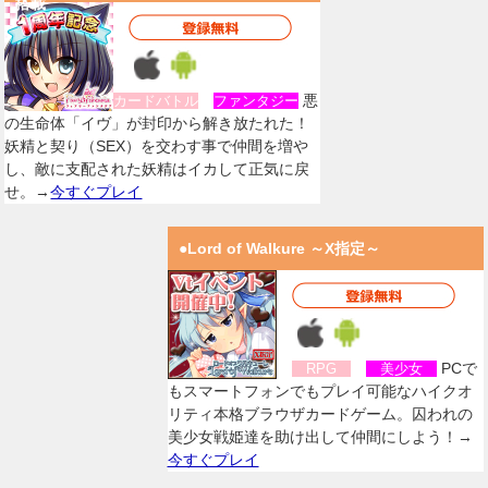
搭載
悪
カードバトル
ファンタジー
の生命体「イヴ」が封印から解き放たれた！
妖精と契り（SEX）を交わす事で仲間を増や
し、敵に支配された妖精はイカして正気に戻
せ。→
今すぐプレイ
●Lord of Walkure ～X指定～
PCで
RPG
美少女
もスマートフォンでもプレイ可能なハイクオ
リティ本格ブラウザカードゲーム。囚われの
美少女戦姫達を助け出して仲間にしよう！→
今すぐプレイ