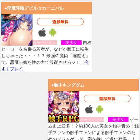
●淫魔降臨デビル☆カーニバル
自称
カードバトル
美少女
ヒーローを名乗る若者が、なぜか魔王に転生
しちゃった・・・！？ 最強の魔術「淫魔術」
で、悪魔っ娘を性の力で服従させろッ！→
今
すぐプレイ
●触手キングダム
ゲー
カードバトル
美少女
ム史上最多！？約100人の美女を触手責め！触
手ファンの触手ファンによる触手ファンのた
めのソシャゲーが、満を持して遂に登場！！