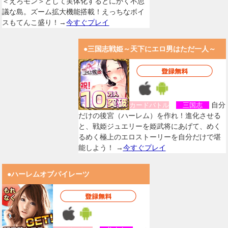
＜えろモン＞として実体化するとにかく不思
議な島。ズーム拡大機能搭載！えっちなボイ
スもてんこ盛り！→
今すぐプレイ
●三国志戦姫～天下にエロ男はただ一人～
自分
カードバトル
三国志
だけの後宮（ハーレム）を作れ！進化させる
と、戦姫ジュエリーを姫武将にあげて、めく
るめく極上のエロストーリーを自分だけで堪
能しよう！ →
今すぐプレイ
●ハーレムオブパイレーツ