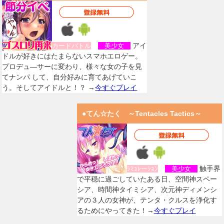
アイ
カードバトル
美少女
ドルが好きにはたまらないスマホエロゲー。
プロデュ―サーに変わり、様々な女の子を見
てナンパ して、自分好みに育てあげていこ
う。そしてアイドルと！？ →
今すぐプレイ
●てん☆たく ～Tentacles Tactics～
触手界
ｼﾐｭﾚーｼｮﾝ
美少女
で平穏に過ごしていたある日、空間神スペー
シア、時間神タイミシア、次元神ディメンシ
アの３人の女神が、テンタ・クルスを浄化す
るためにやってきた！→
今すぐプレイ