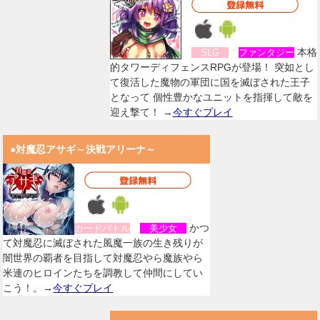
本格
SLG
ファンタジー
的タワーディフェンスRPGが登場！ 突如とし
て復活した魔物の軍団に国を滅ぼされた王子
となって 個性豊かなユニットを指揮して敵を
迎え撃て！ →
今すぐプレイ
●対魔忍アサギ～決戦アリーナ～
かつ
カードバトル
美少女
て対魔忍に滅ぼされた風魔一族の生き残りが
闇世界の覇者を目指して対魔忍やら魔族やら
米連のヒロインたちを調教して仲間にしてい
こう！。→
今すぐプレイ