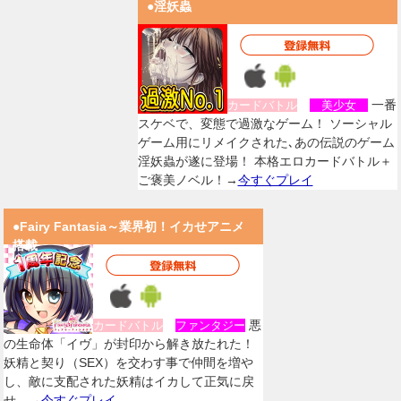
●淫妖蟲
一番
カードバトル
美少女
スケベで、変態で過激なゲーム！ ソーシャル
ゲーム用にリメイクされた､あの伝説のゲーム
淫妖蟲が遂に登場！ 本格エロカードバトル＋
ご褒美ノベル！→
今すぐプレイ
●Fairy Fantasia～業界初！イカせアニメ
搭載
悪
カードバトル
ファンタジー
の生命体「イヴ」が封印から解き放たれた！
妖精と契り（SEX）を交わす事で仲間を増や
し、敵に支配された妖精はイカして正気に戻
せ。→
今すぐプレイ