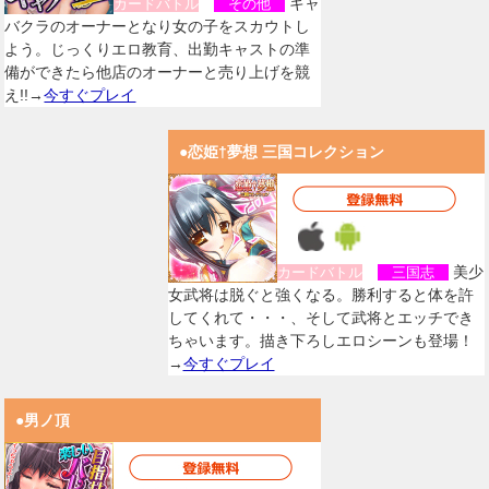
キャ
カードバトル
その他
バクラのオーナーとなり女の子をスカウトし
よう。じっくりエロ教育、出勤キャストの準
備ができたら他店のオーナーと売り上げを競
え!!→
今すぐプレイ
●恋姫†夢想 三国コレクション
美少
カードバトル
三国志
女武将は脱ぐと強くなる。勝利すると体を許
してくれて・・・、そして武将とエッチでき
ちゃいます。描き下ろしエロシーンも登場！
→
今すぐプレイ
●男ノ頂