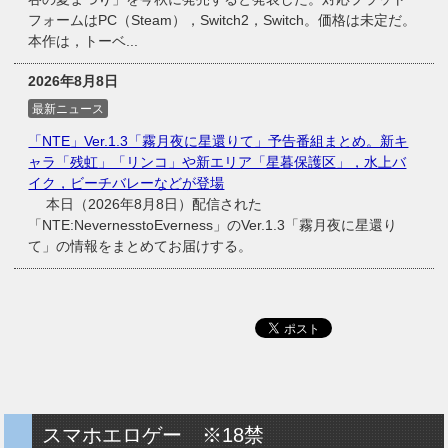
フォームはPC（Steam），Switch2，Switch。価格は未定だ。
本作は，トーベ...
2026年8月8日
最新ニュース
「NTE」Ver.1.3「霧月夜に星還りて」予告番組まとめ。新キ
ャラ「残虹」「リンコ」や新エリア「星暮保護区」，水上バ
イク，ビーチバレーなどが登場
本日（2026年8月8日）配信された
「NTE:NevernesstoEverness」のVer.1.3「霧月夜に星還り
て」の情報をまとめてお届けする。
スマホエロゲー ※18禁