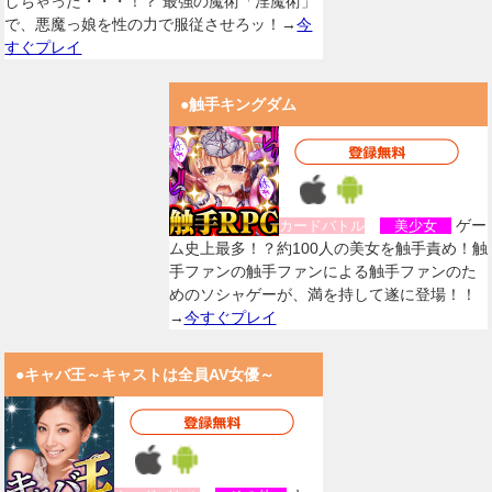
しちゃった・・・！？ 最強の魔術「淫魔術」
で、悪魔っ娘を性の力で服従させろッ！→
今
すぐプレイ
●触手キングダム
ゲー
カードバトル
美少女
ム史上最多！？約100人の美女を触手責め！触
手ファンの触手ファンによる触手ファンのた
めのソシャゲーが、満を持して遂に登場！！
→
今すぐプレイ
●キャバ王～キャストは全員AV女優～