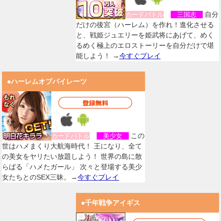
自分
カードバトル
三国志
だけの後宮（ハーレム）を作れ！進化させる
と、戦姫ジュエリーを姫武将にあげて、めく
るめく極上のエロストーリーを自分だけで堪
能しよう！ →
今すぐプレイ
●ハーレムオブパイレーツ
この
カードバトル
美少女
世はハメまくり大航海時代！ 王になり、全て
の美女をヤリたい放題しよう！ 世界の島に散
らばる「ハメたガール」 次々と登場する美少
女たちとのSEX三昧。→
今すぐプレイ
●千年戦争アイギス