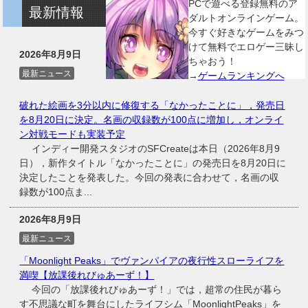
PCで遊べる登録無料のア
最新情報
ダルトオンラインゲーム。
今すぐ好きなゲームをみつ
けて無料でエロゲー三昧し
2026年8月9日
ちゃおう！
最新ニュース
→
ゲームランキングへ
破れた絵画を3分以内に修復する「なかったことに」，発売日
を8月20日に決定。名画の収録数が100点に増加し，オンライ
ン対戦モードも実装予定
インディー開発スタジオのSFCreateは本日（2026年8月9
日），新作タイトル「なかったことに」の発売日を8月20日に
決定したことを発表した。今回の発表に合わせて，名画の収
録数が100点ま...
2026年8月9日
最新ニュース
「Moonlight Peaks」でヴァンパイアの夜行性スローライフを
満喫【放課後れびゅあーず！】
今回の「放課後れびゅあーず！」では，超常の住民が暮ら
す不思議な町を舞台にしたライフシム「MoonlightPeaks」を