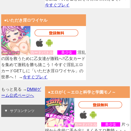
今すぐプレイ
●いただき淫ロワイヤル
淫乱
カードバトル
美少女
の国を救うために乙女達が激戦へ!!乙女カード
を集めて激戦を勝ち抜こう！今すぐ淫乱エロ
カードGETしに「いただき淫ロワイヤル」の
世界へ！ →
今すぐプレイ
もっと見る →
DMMゲ
●エロがく～エロと科学と学園モノ～
ーム公式ページへ
サブコンテンツ
片っ
カードバトル
美少女
端から生徒に手を出しまくるエロ教師・・・