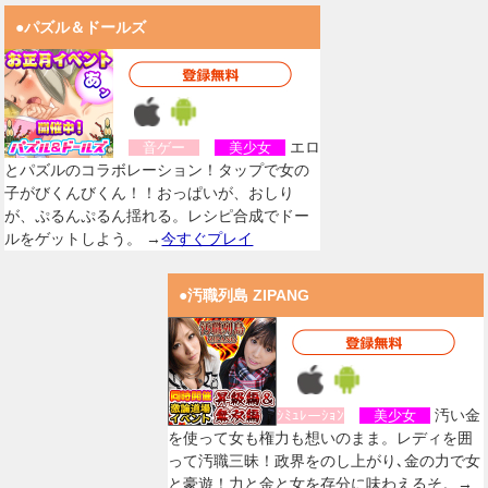
●パズル＆ドールズ
エロ
音ゲー
美少女
とパズルのコラボレーション！タップで女の
子がびくんびくん！！おっぱいが、おしり
が、ぷるんぷるん揺れる。レシピ合成でドー
ルをゲットしよう。 →
今すぐプレイ
●汚職列島 ZIPANG
汚い金
ｼﾐｭﾚーｼｮﾝ
美少女
を使って女も権力も想いのまま。レディを囲
って汚職三昧！政界をのし上がり､金の力で女
と豪遊！力と金と女を存分に味わえるそ。→