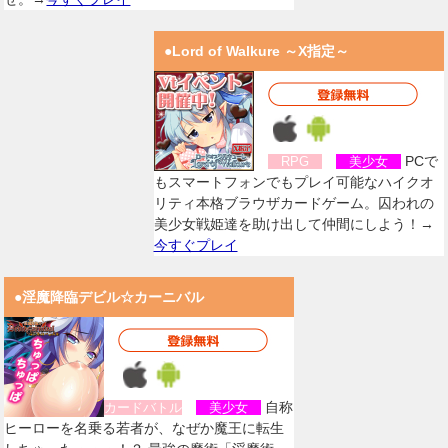
●Lord of Walkure ～X指定～
PCで
RPG
美少女
もスマートフォンでもプレイ可能なハイクオ
リティ本格ブラウザカードゲーム。囚われの
美少女戦姫達を助け出して仲間にしよう！→
今すぐプレイ
●淫魔降臨デビル☆カーニバル
自称
カードバトル
美少女
ヒーローを名乗る若者が、なぜか魔王に転生