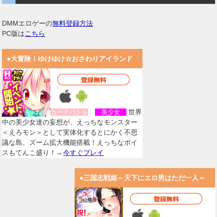
DMMエロゲーの
無料登録方法
PC版は
こちら
●大冒険！ゆけゆけ☆おさわりアイランド
世界
カードバトル
美少女
中の美少女達の妄想が、えっちなモンスター
＜えろモン＞として実体化するとにかく不思
議な島。ズーム拡大機能搭載！えっちなボイ
スもてんこ盛り！→
今すぐプレイ
●三国志戦姫～天下にエロ男はただ一人～