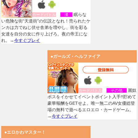
眠らな
カードバトル
漢
い危険な街“天道街”の伝説となれ！売られたケ
ンカは力でねじ伏せ舎弟を増やし、街を彩る
女達を自分の女に作り上げろ。夜の帝王にな
れ。→
今すぐプレイ
●ガールズ・ヘルファイア
麗奴
カードバトル
その他
ボスをイかせてイベントポイント入手!!貯めて
豪華報酬をGETせよ。唯一無二のAV女優総登
場の無料で遊べるエロエロ・カードゲーム。
→
今すぐプレイ
●エロかわマスター！