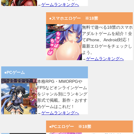
→
ゲームランキングへ
●スマホエロゲー ※18禁
無料で遊べる18禁のスマホ
アダルトゲームを紹介！全
てiPhone、Android対応！
最新エロゲーをチェックし
よう。
→
ゲームランキングへ
●PCゲーム
本格RPG・MMORPGや
FPSなどオンラインゲーム
をジャンル別にランキング
形式で掲載。新作・おすす
めゲームはこれだ！
→
ゲームランキングへ
●PCエロゲー ※18禁