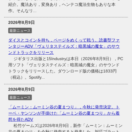
紹介。魔法あり，変身あり，ヘンテコ魔法生物もありな本
作。そんなリ...
2026年8月9日
最新ニュース
ダイスとコインを持ち，ページをめくって戦う。読書型ファ
ンタジーADV「ヴェリタステイルズ：暗黒城の魔女」のサウ
ンドトラックをリリース
ジギタリス出版と15Industryは本日（2026年8月9日），PC
用ソフト「ヴェリタステイルズ：暗黒城の魔女」のサウンド
トラックをリリースした。ダウンロード版の価格は1833円
（税込）。Spotify...
2026年8月9日
最新ニュース
「ムーミン：ムーミン谷の夏まつり」，今秋に発売決定。ト
ーベ・ヤンソンが手掛けた「ムーミン谷の夏まつり」から着
想を得たADV
松竹ゲームズは2026年8月9日，新作「ムーミン：ムーミン
谷の夏まつり」を今秋に発売すると発表した。対応プラット