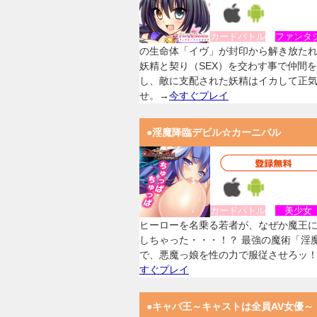
カードバトル
ファンタ
の生命体「イヴ」が封印から解き放た
妖精と契り（SEX）を交わす事で仲間
し、敵に支配された妖精はイカして正
せ。→
今すぐプレイ
●淫魔降臨デビル☆カーニバル
カードバトル
美少
ヒーローを名乗る若者が、なぜか魔王
しちゃった・・・！？ 最強の魔術「淫
で、悪魔っ娘を性の力で服従させろッ
すぐプレイ
●キャバ王～キャストは全員AV女優～