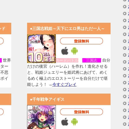
ンド
●三国志戦姫～天下にエロ男はただ一人～
世界
自分
女
カードバトル
三国志
スター
だけの後宮（ハーレム）を作れ！進化させる
く不思
と、戦姫ジュエリーを姫武将にあげて、めく
なボイ
るめく極上のエロストーリーを自分だけで堪
能しよう！ →
今すぐプレイ
●千年戦争アイギス