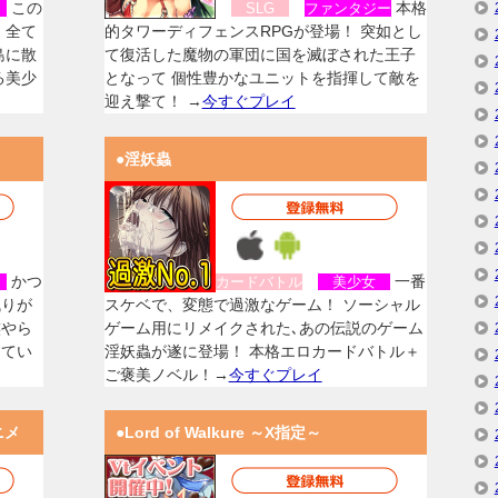
この
本格
女
SLG
ファンタジー
、全て
的タワーディフェンスRPGが登場！ 突如とし
島に散
て復活した魔物の軍団に国を滅ぼされた王子
る美少
となって 個性豊かなユニットを指揮して敵を
迎え撃て！ →
今すぐプレイ
●淫妖蟲
かつ
一番
女
カードバトル
美少女
残りが
スケベで、変態で過激なゲーム！ ソーシャル
族やら
ゲーム用にリメイクされた､あの伝説のゲーム
してい
淫妖蟲が遂に登場！ 本格エロカードバトル＋
ご褒美ノベル！→
今すぐプレイ
ニメ
●Lord of Walkure ～X指定～