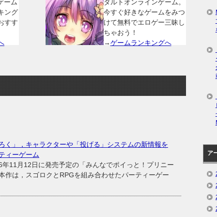
ゲーム
ダルトオンラインゲーム。
キング
今すぐ好きなゲームをみつ
おすす
けて無料でエロゲー三昧し
ちゃおう！
へ
→
ゲームランキングへ
ろく」，キャラクターや「投げる」システムの新情報を
ア
ティーゲーム
年11月12日に発売予定の「みんなでポイっと！プリニー
本作は，スゴロクとRPGを組み合わせたパーティーゲー