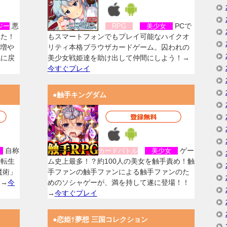
悪
PCで
ジー
RPG
美少女
れた！
もスマートフォンでもプレイ可能なハイクオ
を増や
リティ本格ブラウザカードゲーム。囚われの
気に戻
美少女戦姫達を助け出して仲間にしよう！→
今すぐプレイ
●触手キングダム
自称
ゲー
女
カードバトル
美少女
に転生
ム史上最多！？約100人の美女を触手責め！触
魔術」
手ファンの触手ファンによる触手ファンのた
！→
今
めのソシャゲーが、満を持して遂に登場！！
→
今すぐプレイ
●恋姫†夢想 三国コレクション