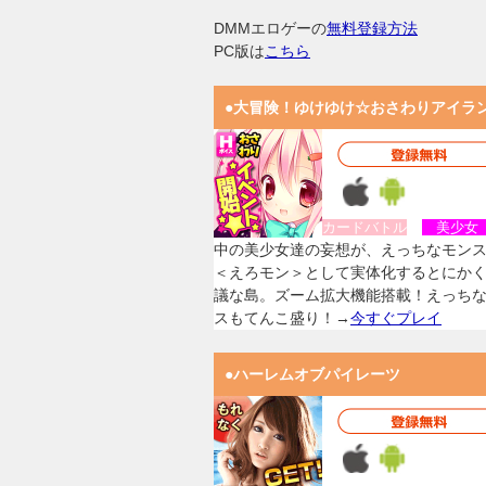
DMMエロゲーの
無料登録方法
PC版は
こちら
●大冒険！ゆけゆけ☆おさわりアイラ
カードバトル
美少
中の美少女達の妄想が、えっちなモン
＜えろモン＞として実体化するとにか
議な島。ズーム拡大機能搭載！えっち
スもてんこ盛り！→
今すぐプレイ
●ハーレムオブパイレーツ