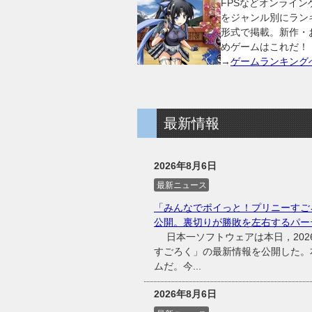
FPSなどオンライン
をジャンル別にラン
形式で掲載。新作・
めゲームはこれだ！
→
ゲームランキング
最新情報
2026年8月6日
最新ニュース
「みんなでポイっと！プリニーすご
公開。裏切りが勝敗を左右するパー
日本一ソフトウェアは本日，2026
すごろく」の最新情報を公開した。
ムだ。今...
2026年8月6日