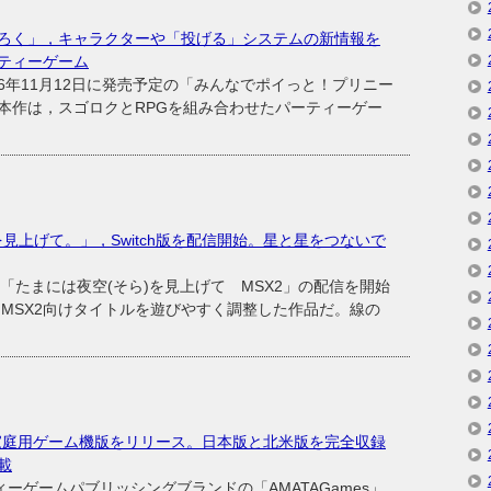
ろく」，キャラクターや「投げる」システムの新情報を
ティーゲーム
年11月12日に発売予定の「みんなでポイっと！プリニー
本作は，スゴロクとRPGを組み合わせたパーティーゲー
を見上げて。」，Switch版を配信開始。星と星をつないで
ト「たまには夜空(そら)を見上げて MSX2」の配信を開始
たMSX2向けタイトルを遊びやすく調整した作品だ。線の
家庭用ゲーム機版をリリース。日本版と北米版を完全収録
載
ーゲームパブリッシングブランドの「AMATAGames」