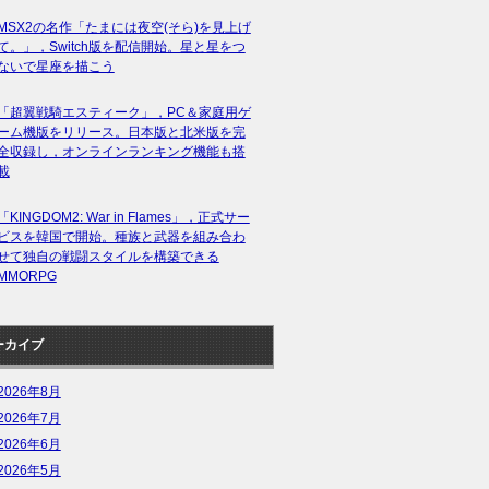
MSX2の名作「たまには夜空(そら)を見上げ
て。」，Switch版を配信開始。星と星をつ
ないで星座を描こう
「超翼戦騎エスティーク」，PC＆家庭用ゲ
ーム機版をリリース。日本版と北米版を完
全収録し，オンラインランキング機能も搭
載
「KINGDOM2: War in Flames」，正式サー
ビスを韓国で開始。種族と武器を組み合わ
せて独自の戦闘スタイルを構築できる
MMORPG
ーカイブ
2026年8月
2026年7月
2026年6月
2026年5月