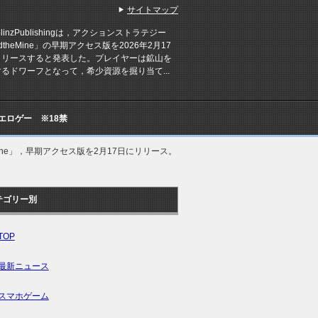
サイトマップ
linzPublishingは，アクションストラテジー
ldtheMine」の早期アクセス版を2026年2月17
リリースすると発表した。プレイヤーは鉱山を
るドワーフとなって，希少資源を掘り当て...
Cエロゲー ※18禁
 Mine」，早期アクセス版を2月17日にリリース。
テゴリー別
TOP
最新ニュース
スマホゲーム