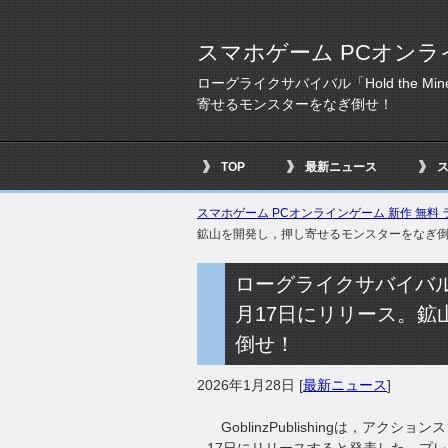
スマホゲーム PCオンラ
ローグライクサバイバル「Hold the
寄せるモンスターをなぎ倒せ！
TOP
最新ニュース
スマホゲーム PCオンラインゲーム 新作 無料 ラ
鉱山を開発し，押し寄せるモンスターをなぎ
ローグライクサバイバル「H
月17日にリリース。
倒せ！
2026年1月28日
[
最新ニュース
]
GoblinzPublishingは，アクショ