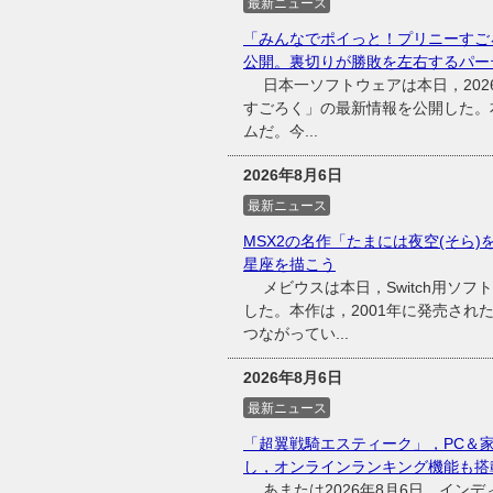
最新ニュース
「みんなでポイっと！プリニーすご
公開。裏切りが勝敗を左右するパー
日本一ソフトウェアは本日，2026
すごろく」の最新情報を公開した。
ムだ。今...
2026年8月6日
最新ニュース
MSX2の名作「たまには夜空(そら)
星座を描こう
メビウスは本日，Switch用ソフ
した。本作は，2001年に発売され
つながってい...
2026年8月6日
最新ニュース
「超翼戦騎エスティーク」，PC＆
し，オンラインランキング機能も搭
あまたは2026年8月6日，インディ