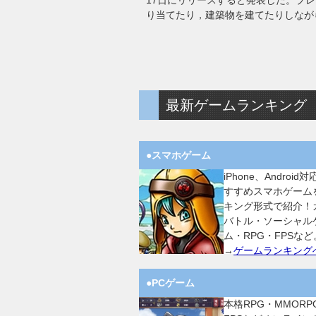
17日にリリースすると発表した。プ
り当てたり，建築物を建てたりしなが
最新ゲームランキング
●スマホゲーム
iPhone、Android
すすめスマホゲーム
キング形式で紹介！
バトル・ソーシャル
ム・RPG・FPSなど
→
ゲームランキング
●PCゲーム
本格RPG・MMORP