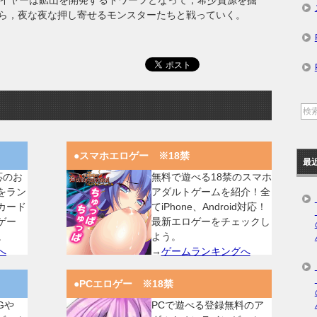
レイヤーは鉱山を開発するドワーフとなって，希少資源を掘
ら，夜な夜な押し寄せるモンスターたちと戦っていく。
●スマホエロゲー ※18禁
最
対応のお
無料で遊べる18禁のスマホ
をラン
アダルトゲームを紹介！全
カード
てiPhone、Android対応！
ゲー
最新エロゲーをチェックし
。
よう。
へ
→
ゲームランキングへ
●PCエロゲー ※18禁
Gや
PCで遊べる登録無料のア