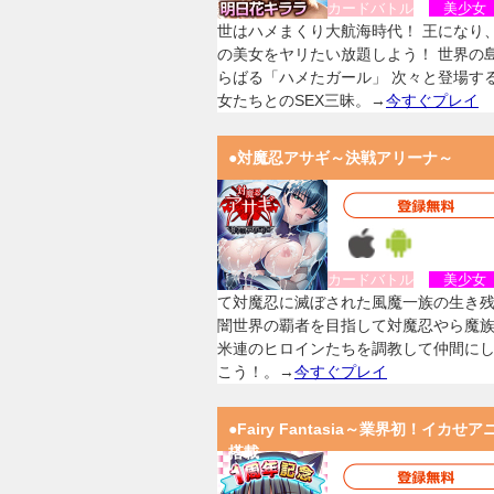
カードバトル
美少
世はハメまくり大航海時代！ 王になり
の美女をヤリたい放題しよう！ 世界の
らばる「ハメたガール」 次々と登場す
女たちとのSEX三昧。→
今すぐプレイ
●対魔忍アサギ～決戦アリーナ～
カードバトル
美少
て対魔忍に滅ぼされた風魔一族の生き
闇世界の覇者を目指して対魔忍やら魔
米連のヒロインたちを調教して仲間に
こう！。→
今すぐプレイ
●Fairy Fantasia～業界初！イカせア
搭載