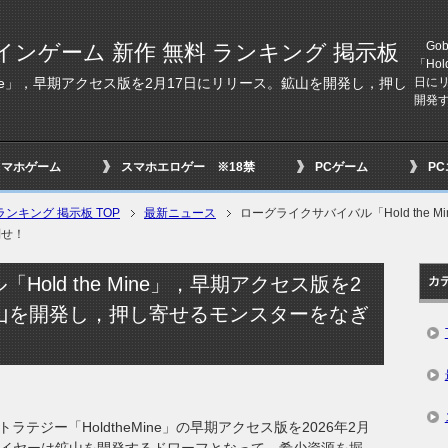
Gob
インゲーム 新作 無料 ランキング 掲示板
「Ho
日に
 Mine」，早期アクセス版を2月17日にリリース。鉱山を開発し，押し
開発す
スマホゲーム
スマホエロゲー ※18禁
PCゲーム
P
ンキング 掲示板 TOP
最新ニュース
ローグライクサバイバル「Hold the
倒せ！
old the Mine」，早期アクセス版を2
カ
鉱山を開発し，押し寄せるモンスターをなぎ
ンストラテジー「HoldtheMine」の早期アクセス版を2026年2月