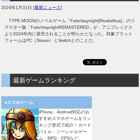
2024年1月31日
[
最新ニュース
]
TYPE-MOONのノベルゲーム「Fate/staynight[RealtaNua]」のリ
マスター版「Fate/staynightREMASTERED」が，アニプレックス
より2024年内に発売されることが明らかとなった。対象プラット
フォームはPC（Steam）とSwitchとのことだ。
最新ゲームランキング
●スマホゲーム
iPhone、Android対応のお
すすめスマホゲームをラン
キング形式で紹介！カード
バトル・ソーシャルゲー
ム・RPG・FPSなど。