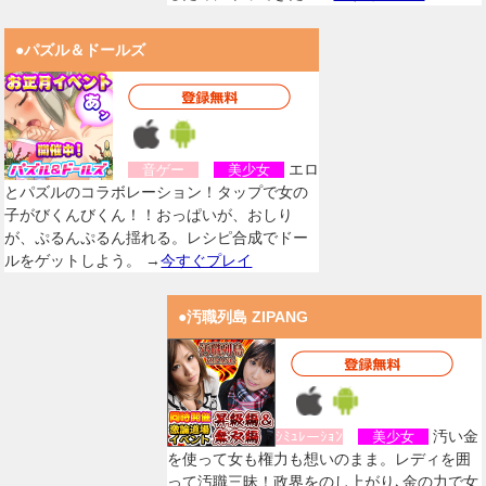
●パズル＆ドールズ
エロ
音ゲー
美少女
とパズルのコラボレーション！タップで女の
子がびくんびくん！！おっぱいが、おしり
が、ぷるんぷるん揺れる。レシピ合成でドー
ルをゲットしよう。 →
今すぐプレイ
●汚職列島 ZIPANG
汚い金
ｼﾐｭﾚーｼｮﾝ
美少女
を使って女も権力も想いのまま。レディを囲
って汚職三昧！政界をのし上がり､金の力で女