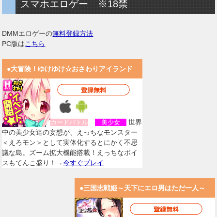
スマホエロゲー ※18禁
DMMエロゲーの
無料登録方法
PC版は
こちら
●大冒険！ゆけゆけ☆おさわりアイランド
世界
カードバトル
美少女
中の美少女達の妄想が、えっちなモンスター
＜えろモン＞として実体化するとにかく不思
議な島。ズーム拡大機能搭載！えっちなボイ
スもてんこ盛り！→
今すぐプレイ
●三国志戦姫～天下にエロ男はただ一人～