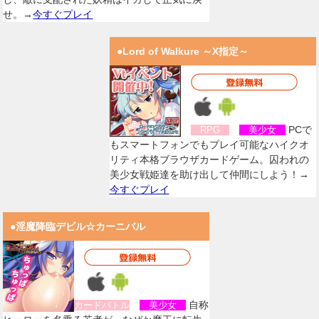
せ。→
今すぐプレイ
●Lord of Walkure ～X指定～
PCで
RPG
美少女
もスマートフォンでもプレイ可能なハイクオ
リティ本格ブラウザカードゲーム。囚われの
美少女戦姫達を助け出して仲間にしよう！→
今すぐプレイ
●淫魔降臨デビル☆カーニバル
自称
カードバトル
美少女