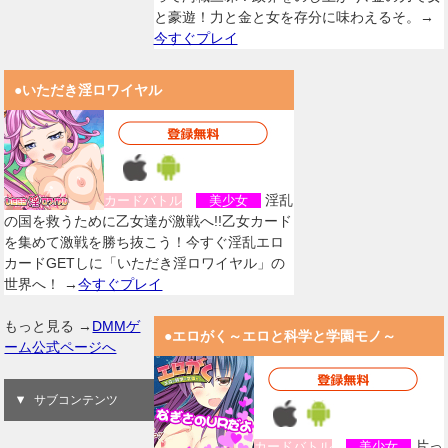
と豪遊！力と金と女を存分に味わえるそ。→
今すぐプレイ
●いただき淫ロワイヤル
淫乱
カードバトル
美少女
の国を救うために乙女達が激戦へ!!乙女カード
を集めて激戦を勝ち抜こう！今すぐ淫乱エロ
カードGETしに「いただき淫ロワイヤル」の
世界へ！ →
今すぐプレイ
もっと見る →
DMMゲ
●エロがく～エロと科学と学園モノ～
ーム公式ページへ
サブコンテンツ
片っ
カードバトル
美少女