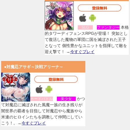
本格
SLG
ファンタジー
的タワーディフェンスRPGが登場！ 突如とし
て復活した魔物の軍団に国を滅ぼされた王子
となって 個性豊かなユニットを指揮して敵を
迎え撃て！ →
今すぐプレイ
●対魔忍アサギ～決戦アリーナ～
かつ
カードバトル
美少女
て対魔忍に滅ぼされた風魔一族の生き残りが
闇世界の覇者を目指して対魔忍やら魔族やら
米連のヒロインたちを調教して仲間にしてい
こう！。→
今すぐプレイ