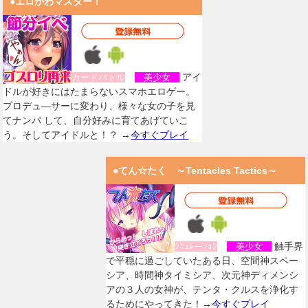
●エロかわマスター！
アイ
カードバトル
美少女
ドルが好きにはたまらないスマホエロゲー。
プロデュ―サーに変わり、様々な女の子を見
てナンパ して、自分好みに育てあげていこ
う。そしてアイドルと！？ →
今すぐプレイ
●てん☆たく ～Tentacles Tactics～
触手界
ｼﾐｭﾚーｼｮﾝ
美少女
で平穏に過ごしていたある日、空間神スペー
シア、時間神タイミシア、次元神ディメンシ
アの３人の女神が、テンタ・クルスを浄化す
るためにやってきた！→
今すぐプレイ