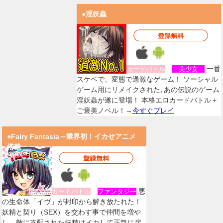
●淫妖蟲
一番
カードバトル
美少女
スケベで、変態で過激なゲーム！ ソーシャル
ゲーム用にリメイクされた､あの伝説のゲーム
淫妖蟲が遂に登場！ 本格エロカードバトル＋
ご褒美ノベル！→
今すぐプレイ
●Fairy Fantasia～業界初！イカせアニメ
搭載
悪
カードバトル
ファンタジー
の生命体「イヴ」が封印から解き放たれた！
妖精と契り（SEX）を交わす事で仲間を増や
し、敵に支配された妖精はイカして正気に戻