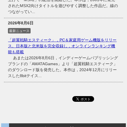
されたMSX2向けタイトルを遊びやすく調整した作品だ。線の
つながってい...
2026年8月6日
最新ニュース
「超翼戦騎エスティーク」，PC＆家庭用ゲーム機版をリリー
ス。日本版と北米版を完全収録し，オンラインランキング機
能も搭載
あまたは2026年8月6日，インディーゲームパブリッシング
ブランドの「AMATAGames」より「超翼戦騎エスティーク」
のダウンロード版を発売した。本作は，2024年12月にリリー
スした8bitテイス...