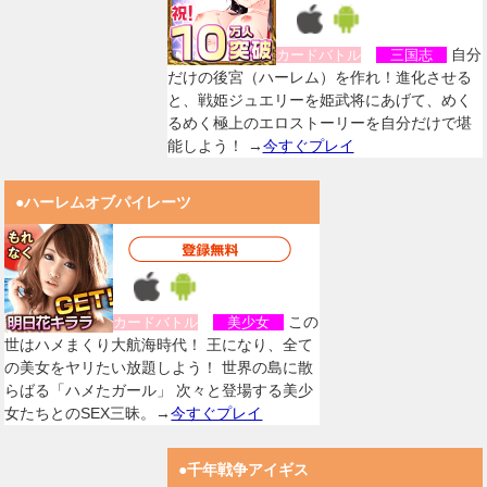
自分
カードバトル
三国志
だけの後宮（ハーレム）を作れ！進化させる
と、戦姫ジュエリーを姫武将にあげて、めく
るめく極上のエロストーリーを自分だけで堪
能しよう！ →
今すぐプレイ
●ハーレムオブパイレーツ
この
カードバトル
美少女
世はハメまくり大航海時代！ 王になり、全て
の美女をヤリたい放題しよう！ 世界の島に散
らばる「ハメたガール」 次々と登場する美少
女たちとのSEX三昧。→
今すぐプレイ
●千年戦争アイギス