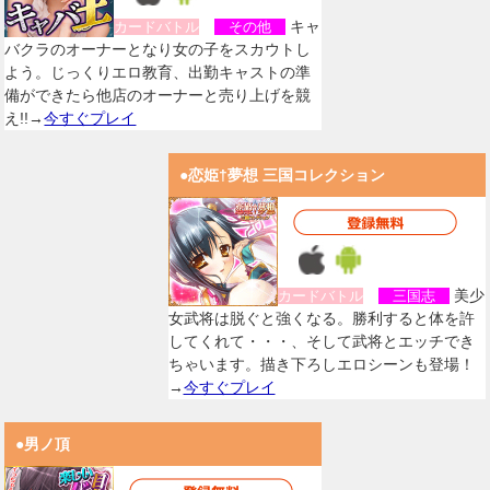
キャ
カードバトル
その他
バクラのオーナーとなり女の子をスカウトし
よう。じっくりエロ教育、出勤キャストの準
備ができたら他店のオーナーと売り上げを競
え!!→
今すぐプレイ
●恋姫†夢想 三国コレクション
美少
カードバトル
三国志
女武将は脱ぐと強くなる。勝利すると体を許
してくれて・・・、そして武将とエッチでき
ちゃいます。描き下ろしエロシーンも登場！
→
今すぐプレイ
●男ノ頂