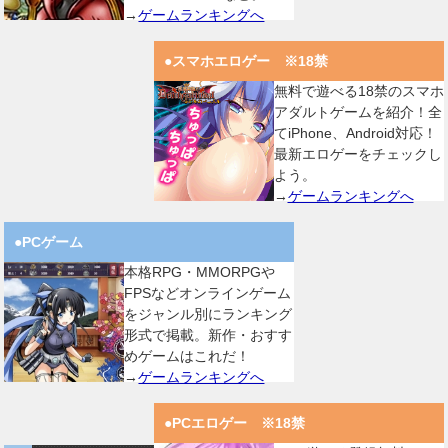
→
ゲームランキングへ
●スマホエロゲー ※18禁
無料で遊べる18禁のスマホ
アダルトゲームを紹介！全
てiPhone、Android対応！
最新エロゲーをチェックし
よう。
→
ゲームランキングへ
●PCゲーム
本格RPG・MMORPGや
FPSなどオンラインゲーム
をジャンル別にランキング
形式で掲載。新作・おすす
めゲームはこれだ！
→
ゲームランキングへ
●PCエロゲー ※18禁