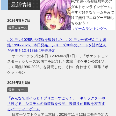
PCで遊べる登録無料のア
最新情報
ダルトオンラインゲーム。
今すぐ好きなゲームをみつ
けて無料でエロゲー三昧し
2026年8月7日
ちゃおう！
最新ニュース
→
ゲームランキングへ
ポケモン1025匹の情報を収録した「ポケモン公式ぜんこく図
鑑 1996-2026」本日発売。シリーズ30年のアートを詰め込ん
だ画集も12月18日に発売決定
オーバーラップは本日（2026年8月7日），「ポケットモン
スター」シリーズ30周年を記念した書籍「ポケモン公式ぜん
こく図鑑1996-2026」を発売した。それに合わせて，画集「ポ
ケットモン...
2026年8月6日
最新ニュース
「みんなでポイっと！プリニーすごろく」，キャラクターや
「投げる」システムの新情報を公開。裏切りが勝敗を左右す
るパーティーゲーム
日本一ソフトウェアは本日，2026年11月12日に発売予定の