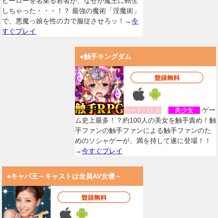
ヒーローを名乗る若者が、なぜか魔王に転生
しちゃった・・・！？ 最強の魔術「淫魔術」
で、悪魔っ娘を性の力で服従させろッ！→
今
すぐプレイ
●触手キングダム
ゲー
カードバトル
美少女
ム史上最多！？約100人の美女を触手責め！触
手ファンの触手ファンによる触手ファンのた
めのソシャゲーが、満を持して遂に登場！！
→
今すぐプレイ
●キャバ王～キャストは全員AV女優～